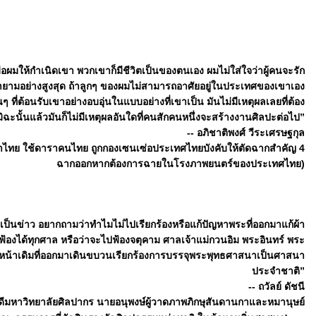
ผมให้กำเนิดเขา พวกเขาก็มีชีวิตเป็นของตนเอง ผมไม่ใส่ใจว่าผู้คนจะรัก
ยามอย่างสูงสุด ถ้าลูกๆ ของผมไม่สามารถอาศัยอยู่ในประเทศของเขาเอง
นๆ ที่ต้อนรับเขาอย่างอบอุ่นในแบบอย่างที่เขาเป็น มันไม่มีเหตุผลเลยที่ต้อง
ั้นแล้วมันก็ไม่มีเหตุผลอันใดที่คนสักคนหนึ่งจะสร้างงานศิลปะต่อไป”
-- อภิชาติพงศ์ วีระเศรษฐกุล
ไทย ใช้ดาราคนไทย ถูกกองเซนเซ่อประเทศไทยบังคับให้ตัดฉากสำคัญ 4
ฉากออกหากต้องการฉายในโรงภาพยนตร์ของประเทศไทย)
ตัวเป็นข่าว อยากถามว่าทำไมไม่ไปเรียกร้องหรือแก้ปัญหาพระที่ออกมาแก้ผ้า
ห้ฟ้องได้ทุกศาล หรือว่าจะไปฟ้องจตุคาม ศาลเจ้าแม่กวนอิม พระอินทร์ พระ
ระหน้าเดิมที่ออกมาเดินขบวนเรียกร้องการบรรจุพระพุทธศาสนาเป็นศาสนา
ประจำชาติ”
-- ถวัลย์ ดัชนี
บดีมหาวิทยาลัยศิลปากร นายอนุพงษ์ผู้วาดภาพภิกษุสันดานกาและหมานุษย์