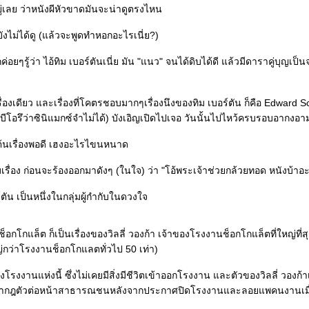
ยู่เลย ว่าหนังผีหัวขาดมันจะน่าดูตรงไหน
ังไม่ได้ดู (แล้วจะพูดทำหอกอะไรเนี่ย?)
่อยๆรู้ว่า ไอ้ทิม เบอร์ตันเนี่ย มัน "แนว" จนได้ดิบได้ดี แล้วมีดาราคู่บุญเป็นจ
รื่องเดียว และเรื่องที่โคตรชอบมากๆเรื่องนึงของทิม เบอร์ตัน ก็คือ Edward S
อชบีโอรึว่าซินิแมกซ์จำไม่ได้) บังเอิญเปิดไปเจอ วันนั้นไปไหว้ครบรอบอากงอา
้นเรื่องพอดี เฮงอะไรไขนหนาด
บเรื่อง ก่อนจะร้องออกมาดังๆ (ในใจ) ว่า "โอ้พระเจ้าช่วยกล้วยทอด หนังบ้า
ัน เป็นหนึ่งในกลุ่มผู้กำกับในดวงใจ
อกโกแล็ต ก็เป็นเรื่องของวิลลี่ วองก้า เจ้าของโรงงานช็อกโกแล็ตที่ใหญ่ที่
ญ่กว่าโรงงานช็อกโกแลตทั่วไป 50 เท่า)
โรงงานแห่งนี้ ซึ่งไม่เคยมีสิ่งมีชีวิตเข้าออกโรงงาน และตัวของวิลลี่ วองก้าเ
ปรากฎตัวต่อหน้าสาธารณชนหลังจากประกาศปิดโรงงานและลอยแพคนงานเมื่อ