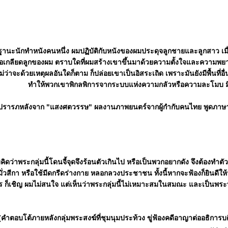
านะนักทำหนังคนหนึ่ง ผมปฏิบัติกับหนังของผมประดุจลูกชายและลูกสาว เมื่อ
ือเกลียดลูกของผม ตราบใดที่ผมสร้างเขาขึ้นมาด้วยความตั้งใจและความพยา
ม่ว่าจะด้วยเหตุผลอันใดก็ตาม ก็ปล่อยเขาเป็นอิสระเถิด เพราะมันยังมีพื้นที่อื่
ทำให้พวกเขาพิกลพิการจากระบบแห่งความกลัวหรือความละโมบ มิฉะน
ปรารภหลังจาก "แสงศตวรรษ" ผลงานภาพยนตร์จากผู้กำกับคนไทย พูดภาษา
คิดว่าพระกลุ่มนี้โดนจี้จุดจึงร้อนตัวเกินไป หรือเป็นพวกอยากดัง จึงต้องทำ
มั่วสีกา หรือใช้มีดกรีดร่างกาย หลอกลวงประชาชน ทั้งนี้หากจะฟ้องก็ยินดีใ
ร ก็เชิญ ผมไม่สนใจ แต่เห็นว่าพระกลุ่มนี้ไม่เหมาะสมในสมณะ และเป็นพ
(คำตอบโต้ภายหลังกลุ่มพระสงฆ์ที่ชุมนุมประท้วง ขู่ฟ้องคดีอาญาต่ออธิการ