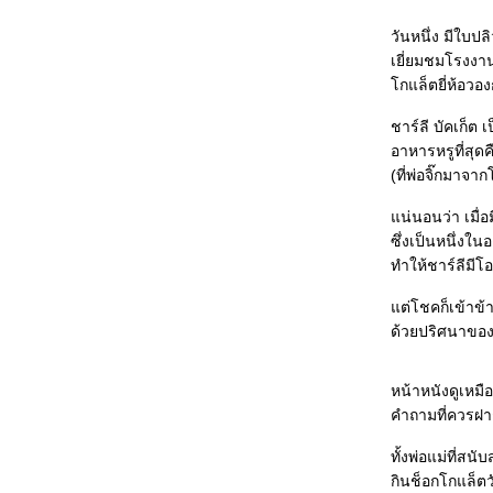
Palma, 2006)
Hidden aka Cache
วันหนึ่ง มีใบป
(ฝรั่งเศส+ออสเตรีย+เยอรมนี+อิตาลี, Michael Haneke,
2005)
เยี่ยมชมโรงงาน
Perfume: The Story of a Murderer
กแล็ตยี่ห้อวอง
(เยอรมนี+ฝรั่งเศส+สเปน, Tom Tykwer, 2006)
Blood Diamond (สหรัฐอเมริกา, Edward Zwick, 2006)
ชาร์ลี บัคเก็ต
Nanoguy Awards 2006
Nanoguy Awards 2006 ช่วงที่ 2
อาหารหรูที่สุ
Nanoguy Awards 2006 ช่วงที่ 1
(ที่พ่อจิ๊กมาจา
จมโลกเซลลูลอยด์
ปิดเทอมผลาญหนัง ตอนที่ 4 : อำมหิตพิศวาส/ เปนชู้กับผี/
น่นอนว่า เมื่อ
Stormy Night/ หมากเตะรีเทิร์น/ mastersOFhorror
ซึ่งเป็นหนึ่ง
ปิดเทอมผลาญหนัง ตอนที่ 3 : Days of Glory/ Candy/
ทำให้ชาร์ลีมีโ
The Pianist / Infernal Affairs /Monster House
ปิดเทอมผลาญหนัง ตอนที่ 2 :: The Last Emperor/ DOA/
ต่โชคก็เข้าข้าง
ผีคนเป็น/ Climates/ 21 Grams/ The Departed
ปิดเทอมผลาญหนัง ตอนที่ 1 : Cars/ The Ant Bully/ 13
ด้วยปริศนาของวิ
เกมสยอง/ A Soap/ Paris, I Love You/ Rob-B-Hood
ซ่บหนัง ทั้งเทอม!!
หน้าหนังดูเหมื
ซ่บเรื่องหนัง(7-จบ) : The Wind that Shakes the
Barley, WTC, The Devil Wears Prada, The Child
คำถามที่ควรฝาก
ซ่บเรื่องหนัง(6) : Me and Youฯ, The Thomas Crown
Affair, The Host, Seasons Change, Death Note
ทั้งพ่อแม่ที่ส
ซ่บเรื่องหนัง(5) : Jasmine Women/ My Super Ex-
กินช็อกโกแล็ต
Girlfriend/ Dreamer/ An Inconvenient Truth/ Cube