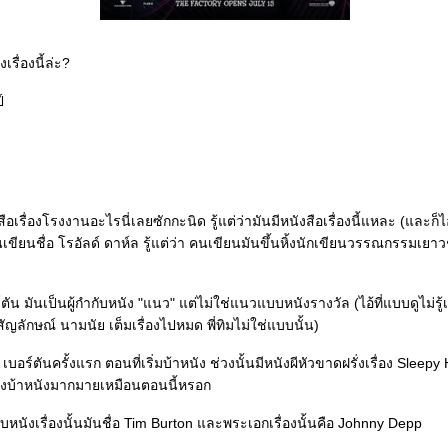
รื่องนี้ล่ะ?
์
ือเรื่องโรงงานอะไรนี่เลยซักกะนิด รู้แต่ว่ามันมีหนังสือเรื่องนี้แหละ (และก็ไอ
คนเขียนชื่อ โรอัลด์ ดาห์ล รู้แต่ว่า คนเขียนมันขึ้นหิ้งนักเขียนวรรณกรรมเย
อร์ตัน มันเป็นผู้กำกับหนัง "แนว" แต่ไม่ใช่แนวแบบหนังรางวัล (ไอ้ที่แบบดูไม่รู
ัญลักษณ์ นามนัย เต็มเรื่องไปหมด พี่ทิมไม่ใช่แบบนั้น)
ม เบอร์ตันครั้งแรก ตอนที่เริ่มบ้าหนัง ช่วงนั้นมีหนังผีหัวขาดฝรั่งเรื่อง Slee
ชิงบ้าหนังมากมายเหมือนตอนนี้หรอก
ับหนังเรื่องนั้นมันชื่อ Tim Burton และพระเอกเรื่องนั้นคือ Johnny Depp