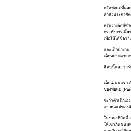
ซ่บเรื่องหนัง(4) : โคตรรักเอ็งเลย/ The Lake House/
House of Wax/ Miami Vice/ United 93/ Brick
หรือพ่อแม่ที่ค
ซ่บเรื่องหนัง(3) : Superman Returns/ แก๊งชะนีกับอี
คำสั่งประกาศิต
อบ/ The Alibi/ Lady in the Water/ Sad Movie
ซ่บเรื่องหนัง(2) : Don't Tell/ X-Men 3/ หนูหิ่น เดอะมูฟ
หรือว่าเด็กที่ช
วี่/ The Bow/ Pirates of the Caribbean 2
กระทั่งการเคี้
ซ่บเรื่องหนัง(1) : Sympathy For Mr Vengeance/ The
เพื่อให้ได้ชื่อว่า
Lover/ Spirited Away/ The Omen/ Scary Movie 4
ต้มยำรวมมิตร(3-จบ) Poseidon/ มอ๘/ Match Point/
ละเด็กบ้าเกม แต
The Da Vinci Code/ Kinsey/ Always/ ก้านกล้ว
ต้มยำรวมมิตร(2) ลาง-หลอก-หลอน/ The Wild/ Red
เด็กหยาบคายห
Lights/ Perhaps Love/ Date Movie/ Ice Age 2/ M:I:3
ต้มยำรวมมิตร(1) Capote/ V For Vendetta/ Inside
สี่คนนี้และชาร์
Man/ Where the Truth Lies/ Hoodwinked/ She's the
Man
จับฉ่ายตอนอวสาน : The Constant Gardener/
เด็ก 4 คนแรก ล้
Transamerica/ Final Destination 3/ A History of
Violence
ของพ่อแม่ (Par
จับฉ่ายตอนที่ 2 : Paradise Now/ กระสือวาเลนไทน์/
Walk the Line/ Munich/ เด็กหอ/ Invisible Waves
จะว่าตัวเด็กเอง
จับฉ่ายตอนที่ 1 : Memoirs of a Geisha/ Brokeback
จากพ่อแม่ของตัว
Mountain/ Sophie Scholl : The Final Days/ Tsotsi
When Crash was crashed, เมื่อ Crash กลายเป็นแพะ
นขณะที่วิลลี่ 
Rashomon ธรรมชาติของมนุษย์
March of the Penguins วิบากแห่งเผ่าพันธุ์
ห้เขากินขนมหว
Nanoguy Awards 2005
ละศึกษาวิถีแห