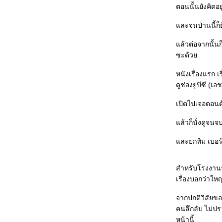
รวม Review ภาพยนตร์ที่ได้ดูในเดือนมกราคม 2550
ตอนนั้นยังคิดอ
Fur: An Imaginary Portrait of Diane Arbus
(สหรัฐอเมริกา, Steven Shainberg, 2006)
ละจนป่านนี้ก็ย
Open Season (สหรัฐอเมริกา, กำกับสามคน, 2006)
Thank You for Smoking (สหรัฐอเมริกา, Jason
ล้วต่อจากนั้นก็ค
Reitman, 2005)
Earthcore - หนังสั้นปฐมบทของ "13 เกมสยอง" (ไทย, ชู
ซะด้ว
เกียรติ ศักดิ์วีระกุล, อนุโลมว่า 2550 ละกัน)
Final Score-365 วัน ตามติดชีวิตเด็กเอ็นท์ (ไทย, โสรยา
หนังเรื่องแรก เ
นาคะสุวรรณ, 2550)
ดูช่องยูบีซี (เ
A Stranger of Mine aka Unmei janai hito (ญี่ปุ่น,
Uchida Kenji, 2005)
เปิดไปเจอตอนต
Velvet Goldmine (สหราชอาณาจักร+สหรัฐอเมริกา,
Todd Haynes, 1998)
ล้วก็นั่งดูจนจ
ตำนานสมเด็จพระนเรศวรมหาราช ภาคองค์ประกันหงสา
(ไทย, หม่อมเจ้าชาตรีเฉลิม ยุคล, 2550)
ละยกทิม เบอร์ต
Dead Poets Society (สหรัฐอเมริกา, Peter Weir, 1989)
ครูสมศรี (ไทย, หม่อมเจ้าชาตรีเฉลิม ยุคล, 2528)
Reservoir Dogs (สหรัฐอเมริกา, Quentin Tarantino,
สำหรับโรงงานช็
1992)
10 หนังสั้นในโครงการ "ชวนเด็กดูหนัง"
เรื่องบอกว่าให
Conflict (สหภาพโซเวียต, ใครกำกับ?, ปีไหนก็ไม่รู้)
Takeshis' (ญี่ปุ่น, Kitano Takeshi, 2005)
จากปกติวิสัยของ
Wordplay (สหรัฐอเมริกา, Patrick Creadon, 2006)
คนลึกลับ ไม่
The Black Dahlia (เยอรมนี+สหรัฐอเมริกา, Brian de
หน้านี้