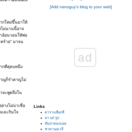
[Add nanoguy's blog to your web]
กใหม่ขึ้นมาให้
กไม่นานนี้อาจ
าอ้อนวอนให้พ่อ
โชคร้าย" มาจน
ad
มากที่สุดบทนึง
รำคาญก็รำคาญไม่
๋ยวจะพูดถึงใน
างไม่น่าเชื่อ
Links
้งและกินใจ
ตารางเลือกสี
หา url รูป
สันป่าตองบอ
ซาตานอเวจี