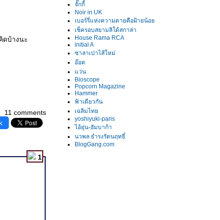
จั๊กกี้
Noir in UK
เบอร์รี่แห่งความตายคือฝ้ายน้อ
เช็ครอบสยามลิโด้สกาล่า
House Rama RCA
คิดบ้างนะ
initial A
ซาลาเปาไส้ใหม่
อ๊อด
ว่น
Bioscope
Popcorn Magazine
Hammer
ฟ้าเดียวกัน
เฉลิมไท
11 comments
yoshiyuki-paris
k
ไอ้ยุ่น-ฮัมบาก้า
นวพล ธำรงรัตนฤทธิ์
BlogGang.com
1