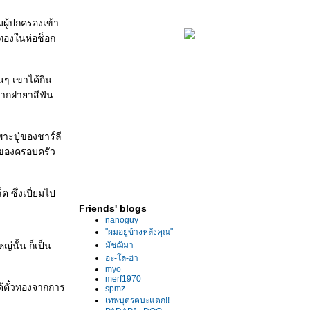
มผู้ปกครองเข้า
วทองในห่อช็อก
นๆ เขาได้กิน
จากฝายาสีฟัน
พาะปู่ของชาร์ลี
นของครอบครัว
ต ซึ่งเปี่ยมไป
Friends' blogs
nanoguy
"ผมอยู่ข้างหลังคุณ"
่นั้น ก็เป็น
มัชฌิมา
อะ-โล-ฮ่า
myo
merf1970
ด้ตั๋วทองจากการ
spmz
เทพบุตรตบะแตก!!