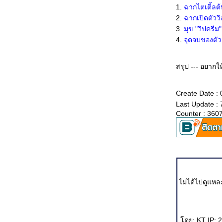
Sin City โหด ซาดิสต์ ถึงลูกถึงคน ถึงเลือดถึงเนื้อ...
1.
ฉากไตเติ้ลต้น
Kingdom of Heaven รบกันไปเพื่อ???
2.
ฉากเปิดตัววิล
I Am David เรียบๆ เฉยๆ พอดูได้
3.
มุข "วิปครีม"
Bangkok:Dangerous ร่วมกันยืนไว้อาลัยออกไซด์ แปง...
4.
จุดจบของตั
The Interpreter เมื่อสามออสการ์โคจรมาพบกัน
Hide and Seek ใครบอกตอนจบ บ้านบึ้ม...
The Fog of War ม่านหมอกแห่งสงคราม
สรุป --- อยากให
And all razzies go to........ The Eye 10
The Chorus หนังดีแบบดูง่ายๆ
The Motorcycle Diaries เรียบๆ แต่ลุ่มลึก
Create Date :
บุปผาราตรี เฟส 2 หนังเอามันส์ กระชากจิต...
Last Update :
Hotel Rwanda กับความจัญไรของใจคน
Counter : 360
ความแตกต่างของหนังผู้หญิงและหนังผู้ชา
หลวงพี่เท่ง...ง่ะ
้อนอดีต อันดากับฟ้าใส...
เก็บตกสถิติออสการ์ (น่าอ่าน)
ไม่ได้ไปดูแหล
ดย: KT IP: 2