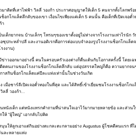
ลิวมาติดที่เสาไฟฟ้า วิลลี่ วองก้า ประกาศอนุญาตให้เด็ก 5 คนจากทั้งโลกพร้อ
ช็อกโกแล็ตลึกลับของเขา เงื่อนไขเพียงแค่เด็ก 5 คนนั้น คือเด็กที่เปิดเจอตั๋
ก้า
 เป็นเด็กยากจน บ้านเล็กๆ โทรมๆของเขาตั้งอยู่ไม่ห่างจากโรงงานเท่าไรนัก วั
ดคือซุปกะหล่ำปลี และงานอดิเรกคือการต่อแบบจำลองรูปโรงงานช็อกโกแล็ต
กโรงงาน)
มีข่าวออกมาอย่างนี้ คนในครอบครัวเองต่างก็ตื่นเต้นกับโอกาสครั้งนี้ โดยเฉ
ในอดีตคนงานของโรงงานช็อกโกแล็ตลึกลับ แต่อุปสรรคใหญ่ก็คือ ความยากจ
อกาสกินช็อกโกแล็ตแค่ปีละแท่งเท่านั้นในช่วงวันเกิด
 เมื่อชาร์ลีเปิดเจอตั๋วทองในที่สุด และได้สิทธิ์เข้าเยี่ยมชมโรงงานช็อกโกแล็
ลลี่ วองก้า...
อนหนังเด็ก แต่หนังแทรกคำถามที่น่าสนใจเอาไว้มากมายหลายข้อ และส่วนใหญ
ให้ "ผู้ใหญ่" เอากลับไปคิด
นับสนุนให้ลูกเอาแต่กินอย่างตะกละตะกลามอย่าง Augustus ผู้โชคดีคนแรก ที่ไ
วันละหลายแท่ง