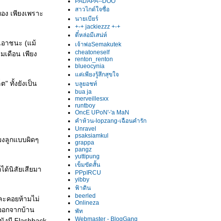
PADAPA--DOO
สาวไกด์ใจซื่อ
ทอง เพียงเพราะ
นายเบียร์
+-+ jackiezzz +-+
ตี๋หล่อมีเสน่ห์
จะเอาชนะ (แม้
เจ้าพ่อSemakutek
cheatoneself
ามเดือน เพียง
renton_renton
blueocynia
ค่เพียงรู้สึกสุขใจ
" ทั้งยังเป็น
บลูยอชท์
bua ja
merveillesxx
runtboy
OncE UPoN'-'a MaN
คำห้วน-lopzang-เฉือนคำรัก
Unravel
psaksiamkul
้ยงลูกแบบผิดๆ
grappa
pangz
yuttipung
เข็มขัดสั้น
็ได้นิสัยเสียมา
PPpIRCU
yibby
ฟ้าดิน
beerled
และคอยห้ามไม่
Onlineza
รออกจากบ้าน
พัท
Webmaster - BlogGang
ังมี Flashback