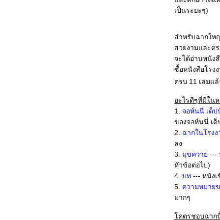
The Chronicles of Narnia : The Lion, The Witch and
เป็นระยะๆ)
the Wardrobe แฟนตาซีอลังการส่งท้ายระกาศก
King Kong ลิงยักษ์ที่คนต้องเสียน้ำตาให้
Harry Potter and the Goblet of Fire ขาดหาย ตกหล่น
สำหรับฉากใหญ่
พอทน ดูไป
สวยงามและตรงตา
Nana สองสาว สองฝัน แต่ชื่อเดียวกัน
เที่ยวนี้ ว่าด้วยความตาย Corpse Bride / Saw 1-2
จะได้อ่านหนัง
คอมโบหนังโรง Into the Blue / Flightplan / 3-Iron /
ซื้อหนังสือโรงง
อหิงสา จิ๊กโก๋มีกรรม
ครบ 11 เล่มแล้
คอมโบอีกซักทีดีไหม? Cinderella Man/Red Eye/เพื่อน
สนิท
อะไรดีๆที่มีในห
Charlie and the Chocolate Factory หนังเด็ก ที่น่าให้
1.
จอห์นนี่ เด็ปป
ผู้ใหญ่ดู
ของจอห์นนี่ เด็
คอมโบอย่างบ้าคลั่ง กับหนัง 4 เรื่องรวด
2.
ฉากในโรงงา
Team America : World Police เสียดสี ดีเดือด เลือด
พล่าน
ลง
The Machinist หลอนได้ที่ สยองได้ใจ
3.
มุขควา
--- 
The Island มนุษย์หนอมนุษย์...
หัวข้อต่อไป)
A Snake of June อสรพิษ=ตัณหา
4.
บท
--- หนัง
War of the Worlds ถึงมนุษย์ผู้หลงลำพอง
5.
ความหมายข
Mr and Mrs Smith อารมณ์เดียวกับ "มหาลัยเหมืองแร่"
มากๆ
มหาลัยเหมืองแร่ กินได้ แต่ไม่กลมกล่อม
Star Wars Episode 3 : Revenge of the Sith เหมือนจะ
คตรชอบฉากน
ไม่ดี แต่ก็เหมือนจะดี...