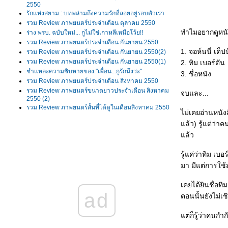
2550
รักแห่งสยาม : บทพล่ามถึงความรักที่ลอยอยู่รอบตัวเรา
รวม Review ภาพยนตร์ประจำเดือน ตุลาคม 2550
ทำไมอยากดูหนังเ
ร่าง พรบ. ฉบับใหม่... กูไม่ใช่เกาหลีเหนือโว้ย!!
รวม Review ภาพยนตร์ประจำเดือน กันยายน 2550
1. จอห์นนี่ เด็ปป
รวม Review ภาพยนตร์ประจำเดือน กันยายน 2550(2)
รวม Review ภาพยนตร์ประจำเดือน กันยายน 2550(1)
2. ทิม เบอร์ตัน
ชำแหละความชิบหายของ "เพื่อน...กูรักมึงว่ะ"
3. ชื่อหนัง
รวม Review ภาพยนตร์ประจำเดือน สิงหาคม 2550
รวม Review ภาพยนตร์ขนาดยาวประจำเดือน สิงหาคม
จบและ...
2550 (2)
รวม Review ภาพยนตร์สั้นที่ได้ดูในเดือนสิงหาคม 2550
ไม่เคยอ่านหนังส
รวม Review ภาพยนตร์ขนาดยาวประจำเดือน สิงหาคม
ล้ว) รู้แต่ว่า
2550 (1)
รวม Review ภาพยนตร์ 16 เรื่องจาก Bangkok Film
ล้ว
รวม Review ภาพยนตร์ที่ได้ดูในเดือนกรกฎาคม 2550
รวม Review ภาพยนตร์ที่ได้ดูในเดือนมิถุนายน 2550
รู้แค่ว่าทิม เบ
รวม Review ภาพยนตร์ที่ได้ดูในเดือนพฤษภาคม 2550
มา มีแต่การใช้ส
Memories of Matsuko แค่อยากเป็นคนที่ถูกรัก แค่อยาก
เป็นคนที่ถูกใครสักคนเข้าใจ
เคยได้ยินชื่อทิ
Pan's Labyrinth มันหนังรัฐศาสตร์ชัดๆเลยครับพี่น้อง!!!
ad
ตอนนั้นยังไม่เ
รวม Review ภาพยนตร์ที่ได้ดูในเดือนเมษายน 2550
รวม Review ภาพยนตร์ที่ได้ดูในเดือนมีนาคม 2550
ต่ก็รู้ว่าคนกำก
รวม Review ภาพยนตร์ที่ได้ดูในเดือนกุมภาพันธ์ 2550