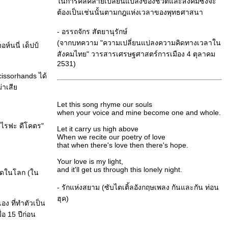
นการคลี่คลายเปลี่ยนแปลงของชีวิตและสังคมซึ่งจะ
ต้องเป็นเช่นนั้นตามกฎแห่งเวลาของพุทธศาสนา
- อรรถจักร สัตยานุรักษ์
(จากบทความ "ความเปลี่ยนแปลงความคิดทางเวลาใน
อห์นนี่ เด็ปป์
สังคมไทย" วารสารเศรษฐศาสตร์การเมือง 4 ตุลาคม
2531)
cissorhands ได้
ม่าเสี
Let this song rhyme our souls
when your voice and mine become one and whole.
อะไรฟะ ดีโคตร"
Let it carry us high above
When we recite our poetry of love
that when there's love then there's hope.
Your love is my light,
and it'll get us through this lonely night.
สุดในโลก (ใน
- รักแห่งสยาม (ซับไตเติ้ลอังกฤษเพลง กันและกัน ท่อน
ฮุค)
อง ที่ทำตัวเป็น
 15 ปีก่อน