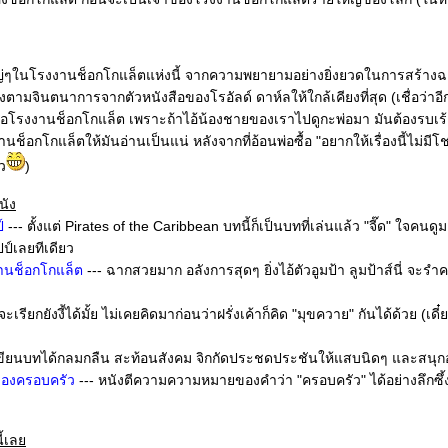
ๆในโรงงานช็อกโกแล็ตแห่งนี้ จากความพยายามอย่างยิ่งยวดในการสร้างฉา
มจินตนาการจากตัวหนังสือของโรอัลด์ ดาห์ลให้ใกล้เคียงที่สุด (เชื่อว่าอี
สือโรงงานช็อกโกแล็ต เพราะถ้าไอ้น้องชายของเราไปดูกะพ่อมา มันต้องรบเร้
านช็อกโกแล็ตให้มันอ่านเป็นแน่ หลังจากที่อ้อนพ่อซื้อ "อยากให้เรื่องนี้ไม่มี
ว
)
นัง
์
--- ตั้งแต่ Pirates of the Caribbean บทนี้ก็เป็นบทที่เล่นแล้ว "จี๊ด" ใจคนดู
ปป์เลยทีเดียว
นช็อกโกแล็ต
--- ฉากสวยมาก อลังการสุดๆ ยิ่งไอ้ตัวอูมป้า ลูมป้าส์นี่ จะ
จะเรียกยังงี้ได้มั้ย ไม่เคยคิดมาก่อนว่าฝรั่งเค้าก็คิด "มุขควาย" กันได้ด้วย (เดี
เขียนบทได้กลมกลืน สะท้อนสังคม จิกกัดประชดประชันให้แสบนิดๆ และสนุกอย่
องครอบครัว
--- หนังตีความความหมายของคำว่า "ครอบครัว" ได้อย่างลึกซึ
ี้เล