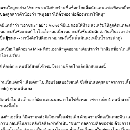
อยตามใจลูกอย่าง Veruca จนถึงกับกว้านซื้อช็อกโกแล็ตนับแสนแท่งเพื่อหาตั๋ว
ของลูกสาวตัวน้อยว่า "หนูอยากได้ตั๋วทอง พ่อต้องหามาให้หนู"
ีวิตมีแต่คำว่า "เอาชนะ" อย่าง Violet ที่มีแม่คอยให้ท้าย ส่งเสริมให้ลูกคิดแต่
ยวหมากฝรั่งชิงแชมป์ ไวโอเล็ตยอมเคี้ยวหมากฝรั่งชิ้นเดิมติดต่อกันเป็นเวลาส
เป็น
ผู้ชนะ
-- มานั่งคิดไปคิดมา หมากฝรั่งชิ้นนั้นมันคงเหม็นน้ำลายน่าดู)
่เปี่ยมไอคิวอย่าง Mike ที่ตัวเองกล้าพูดออกมาเต็มปากว่า "เกลียดช็อกโกแล็ต
าใครเปรียบ
ลี คือเด็ก 5 คนที่ได้สิทธิ์เข้าชมโรงงานช็อกโกแล็ตลึกลับแห่งนี้
วนเป็นเด็กที่ "เสียเด็ก" ไปเกือบร้อยเปอร์เซนต์ ซึ่งก็เป็นเหตุผลมาจากการเลี
ents) ทุกคนนั่นเอง
ผิดหรือไม่ ตัวเด็กเองก็ผิด แต่แน่นอนว่าไม่ใช่ทั้งหมด เพราะเด็ก 4 คนนี้ ต่างก
เองทั้งนั้น
วองก้าเองนั้น ก็มีความหลังฝังใจมาตั้งแต่วัยเด็ก ด้วยความที่พ่อเป็นหมอฟัน 
าน ก่อนที่ในภายหลังวิลลี่จะทำตัวเป็น "ขบถ" ต่อความคิดของพ่อ ด้วยกา
่งช็อกโกแล็ต ก่อนจะเป็นเจ้าของโรงงานช็อกโกแล็ตรายใหญ่ของโลก (ในหน