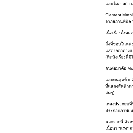
ละไม่อาจก้าวอ
(ฝรั่งเศส+ออสเตรีย+เยอรมนี+อิตาลี, Michael Haneke,
2005)
Perfume: The Story of a Murderer
Clement Mathi
(เยอรมนี+ฝรั่งเศส+สเปน, Tom Tykwer, 2006)
จากสถานพินิจ ท
Blood Diamond (สหรัฐอเมริกา, Edward Zwick, 2006)
Nanoguy Awards 2006
เนื้อเรื่องทั้ง
Nanoguy Awards 2006 ช่วงที่ 2
Nanoguy Awards 2006 ช่วงที่ 1
สิ่งที่ชอบในหน
จมโลกเซลลูลอยด์
สดงออกทางแววตา
ปิดเทอมผลาญหนัง ตอนที่ 4 : อำมหิตพิศวาส/ เปนชู้กับผี/
Stormy Night/ หมากเตะรีเทิร์น/ mastersOFhorror
(ที่หนังเรื่องนี้
ปิดเทอมผลาญหนัง ตอนที่ 3 : Days of Glory/ Candy/
The Pianist / Infernal Affairs /Monster House
คนต่อมาคือ Mon
ปิดเทอมผลาญหนัง ตอนที่ 2 :: The Last Emperor/ DOA/
ผีคนเป็น/ Climates/ 21 Grams/ The Departed
ละคนสุดท้ายคื
ปิดเทอมผลาญหนัง ตอนที่ 1 : Cars/ The Ant Bully/ 13
ที่แสดงสีหน้า
เกมสยอง/ A Soap/ Paris, I Love You/ Rob-B-Hood
สดๆ)
ซ่บหนัง ทั้งเทอม!!
ซ่บเรื่องหนัง(7-จบ) : The Wind that Shakes the
เพลงประกอบที่ข
Barley, WTC, The Devil Wears Prada, The Child
ซ่บเรื่องหนัง(6) : Me and Youฯ, The Thomas Crown
ประกอบภาพยนตร์
Affair, The Host, Seasons Change, Death Note
ซ่บเรื่องหนัง(5) : Jasmine Women/ My Super Ex-
นอกจากนี้ ตัวห
Girlfriend/ Dreamer/ An Inconvenient Truth/ Cube
เนื้อหา "แรง" 
ซ่บเรื่องหนัง(4) : โคตรรักเอ็งเลย/ The Lake House/