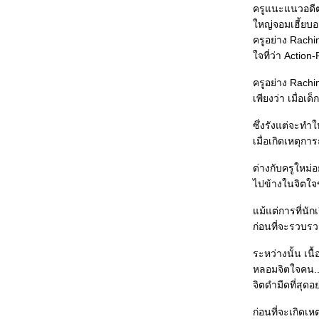
Fur: An Imaginary Portrait of Diane Arbus
ครูแนะแนวอดีตน
(สหรัฐอเมริกา, Steven Shainberg, 2006)
หญ่จอมเฮี้ยบอ
Open Season (สหรัฐอเมริกา, กำกับสามคน, 2006)
ครูอย่าง Rachi
Thank You for Smoking (สหรัฐอเมริกา, Jason
Reitman, 2005)
จที่ว่า Action
Earthcore - หนังสั้นปฐมบทของ "13 เกมสยอง" (ไทย, ชู
เกียรติ ศักดิ์วีระกุล, อนุโลมว่า 2550 ละกัน)
ครูอย่าง Rachi
Final Score-365 วัน ตามติดชีวิตเด็กเอ็นท์ (ไทย, โสรยา
เพียงว่า เมื่อ
นาคะสุวรรณ, 2550)
A Stranger of Mine aka Unmei janai hito (ญี่ปุ่น,
ซึ่งรังแต่จะทำใ
Uchida Kenji, 2005)
เมื่อเกิดเหตุก
Velvet Goldmine (สหราชอาณาจักร+สหรัฐอเมริกา,
Todd Haynes, 1998)
ตำนานสมเด็จพระนเรศวรมหาราช ภาคองค์ประกันหงสา
ต่างกับครูใหม
(ไทย, หม่อมเจ้าชาตรีเฉลิม ยุคล, 2550)
ไปข้างในจิตใจข
Dead Poets Society (สหรัฐอเมริกา, Peter Weir, 1989)
ครูสมศรี (ไทย, หม่อมเจ้าชาตรีเฉลิม ยุคล, 2528)
ม้แต่การที่นักเ
Reservoir Dogs (สหรัฐอเมริกา, Quentin Tarantino,
ก่อนที่จะรวบรว
1992)
10 หนังสั้นในโครงการ "ชวนเด็กดูหนัง"
ระหว่างนั้น เน
Conflict (สหภาพโซเวียต, ใครกำกับ?, ปีไหนก็ไม่รู้)
หลอมจิตใจคน...
Takeshis' (ญี่ปุ่น, Kitano Takeshi, 2005)
Wordplay (สหรัฐอเมริกา, Patrick Creadon, 2006)
จิตดำมืดที่สุดอย
The Black Dahlia (เยอรมนี+สหรัฐอเมริกา, Brian de
Palma, 2006)
ก่อนที่จะเกิดเ
Hidden aka Cache