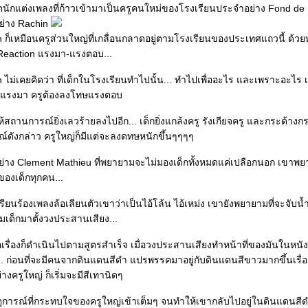
ักแต่งเพลงที่ก้าวเข้ามาเป็นครูคนใหม่ของโรงเรียนประจำอย่าง Fond de L't
ย่าง Rachin
n ก็เหมือนครูส่วนใหญ่ที่เกลื่อนกลาดอยู่ตามโรงเรียนของประเทศแถวนี้ ด้
-Reaction แรงมา-แรงตอบ...
n ไม่เคยคิดว่า ที่เด็กในโรงเรียนทำไปนั้น... ทำไปเพื่ออะไร และเพราะอะไร 
เด็กแรงมา ครูต้องลงโทษแรงตอบ
ห้สถานการณ์ยิ่งเลวร้ายลงไปอีก... เด็กยิ่งแกล้งครู รังเกียจครู และกระด้างกระเ
ารณ์ดังกล่าว ครูใหญ่ก็มีแต่จะลงดทษหนักขึ้นๆๆๆๆ
่อย่าง Clement Mathieu ที่พยายามจะไม่มองเด็กทั้งหมดแค่เปลือกนอก เขาพ
องเด็กทุกคน...
รียนร้องเพลงล้อเลียนตัวเขาว่าเป็นไอ้โล้น ไอ้เหม่ง เขายังพยายามที่จะจับน้
มเด็กมาตั้งวงประสานเสียง...
ื้อเรื่องก็ดำเนินไปตามสูตรสำเร็จ เมื่อวงประสานเสียงทำหน้าที่ของมันในหนั
 ก่อนที่จะมีคนจากดินแดนสีดำ แปรพรรคมาอยู่กับดินแดนสีขาวมากขึ้นเรื่อ
่างครูใหญ่ ก็เริ่มจะมีสีเทานิดๆ
หตุการณ์ที่กระทบใจของครูใหญ่เข้าเต็มๆ จนทำให้เขากลับไปอยู่ในดินแดนสีด