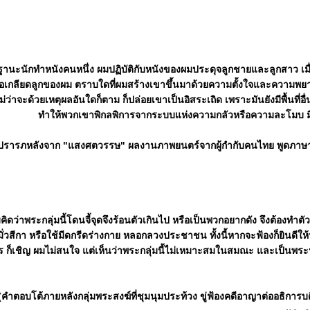
านะนักทำหนังคนหนึ่ง ผมปฏิบัติกับหนังของผมประดุจลูกชายและลูกสาว เมื่อ
ือเกลียดลูกของผม ตราบใดที่ผมสร้างเขาขึ้นมาด้วยความตั้งใจและความพยา
ม่ว่าจะด้วยเหตุผลอันใดก็ตาม ก็ปล่อยเขาเป็นอิสระเถิด เพราะมันยังมีพื้นที่อื่
ทำให้พวกเขาพิกลพิการจากระบบแห่งความกลัวหรือความละโมบ มิฉะน
ปรารภหลังจาก "แสงศตวรรษ" ผลงานภาพยนตร์จากผู้กำกับคนไทย พูดภาษา
คิดว่าพระกลุ่มนี้โดนจี้จุดจึงร้อนตัวเกินไป หรือเป็นพวกอยากดัง จึงต้องทำ
มั่วสีกา หรือใช้มีดกรีดร่างกาย หลอกลวงประชาชน ทั้งนี้หากจะฟ้องก็ยินดีใ
ร ก็เชิญ ผมไม่สนใจ แต่เห็นว่าพระกลุ่มนี้ไม่เหมาะสมในสมณะ และเป็นพ
(คำตอบโต้ภายหลังกลุ่มพระสงฆ์ที่ชุมนุมประท้วง ขู่ฟ้องคดีอาญาต่ออธิการ