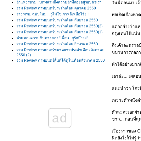
รักแห่งสยาม : บทพล่ามถึงความรักที่ลอยอยู่รอบตัวเรา
วันนี้ตอนมา เจ
รวม Review ภาพยนตร์ประจำเดือน ตุลาคม 2550
ร่าง พรบ. ฉบับใหม่... กูไม่ใช่เกาหลีเหนือโว้ย!!
พอเกิดเรื่องหา
รวม Review ภาพยนตร์ประจำเดือน กันยายน 2550
รวม Review ภาพยนตร์ประจำเดือน กันยายน 2550(2)
ต่ก็อย่างว่าแห
รวม Review ภาพยนตร์ประจำเดือน กันยายน 2550(1)
กรุงเทพได้แน่น
ชำแหละความชิบหายของ "เพื่อน...กูรักมึงว่ะ"
รวม Review ภาพยนตร์ประจำเดือน สิงหาคม 2550
ถึงเค้าจะตรวจมื
รวม Review ภาพยนตร์ขนาดยาวประจำเดือน สิงหาคม
ขบวนการก่อการ
2550 (2)
รวม Review ภาพยนตร์สั้นที่ได้ดูในเดือนสิงหาคม 2550
ทำได้อย่างมาก
รวม Review ภาพยนตร์ขนาดยาวประจำเดือน สิงหาคม
2550 (1)
เอาล่ะ... เผลอ
รวม Review ภาพยนตร์ 16 เรื่องจาก Bangkok Film
รวม Review ภาพยนตร์ที่ได้ดูในเดือนกรกฎาคม 2550
นะนำว่า ใครที่
รวม Review ภาพยนตร์ที่ได้ดูในเดือนมิถุนายน 2550
รวม Review ภาพยนตร์ที่ได้ดูในเดือนพฤษภาคม 2550
เพราะตัวหนังด
Memories of Matsuko แค่อยากเป็นคนที่ถูกรัก แค่อยาก
เป็นคนที่ถูกใครสักคนเข้าใจ
ตัวละครเอกฝ่าย
Pan's Labyrinth มันหนังรัฐศาสตร์ชัดๆเลยครับพี่น้อง!!!
ad
รวม Review ภาพยนตร์ที่ได้ดูในเดือนเมษายน 2550
ขาว... ก่อนที่
รวม Review ภาพยนตร์ที่ได้ดูในเดือนมีนาคม 2550
รวม Review ภาพยนตร์ที่ได้ดูในเดือนกุมภาพันธ์ 2550
เรื่องราวของ 
รวม Review ภาพยนตร์ที่ได้ดูในเดือนมกราคม 2550
คิดยังไงก็ไม่รู้ว