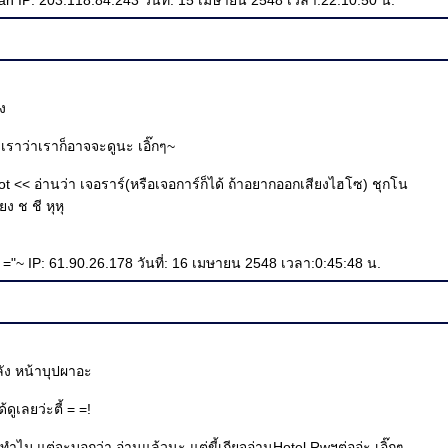
 IP: 203.118.84.243 วันที่: 15 เมษายน 2548 เวลา:22:10:50 น.
ง
เราว่าเราก็อาจจะดูนะ เอิ๊กๆ~
t << อ่านว่า เจอราร์(หรือเจอการ์ก็ได้ ถ้าอยากออกเสียงไฮโซ) ชุกโน
ยง ช ชี หุหุ
 = ="~ IP: 61.90.26.178 วันที่: 16 เมษายน 2548 เวลา:0:45:48 น.
ลัง หน้าบุปผาอะ
ดูเลยว่ะตี้ = =!
กทำไม แต่จะบอกว่า อ่านแล้วนะ แต่ขี้เกียจอ่านHotel Rwฯต่ออ่ะ เอิ๊กๆ