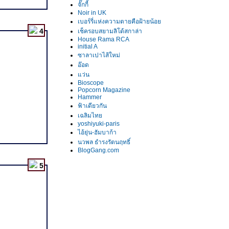
จั๊กกี้
Noir in UK
เบอร์รี่แห่งความตายคือฝ้ายน้อ
4
เช็ครอบสยามลิโด้สกาล่า
House Rama RCA
initial A
ซาลาเปาไส้ใหม่
อ๊อด
ว่น
Bioscope
Popcorn Magazine
Hammer
ฟ้าเดียวกัน
เฉลิมไท
yoshiyuki-paris
ไอ้ยุ่น-ฮัมบาก้า
นวพล ธำรงรัตนฤทธิ์
BlogGang.com
5