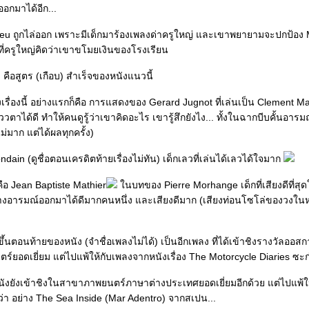
อกมาได้อีก...
eu ถูกไล่ออก เพราะมีเด็กมาร้องเพลงด่าครูใหญ่ และเขาพยายามจะปกป้อง 
ี่ครูใหญ่คิดว่าเขาขโมยเงินของโรงเรียน
หมด คือสูตร (เกือบ) สำเร็จของหนังแนวนี้
ังเรื่องนี้ อย่างแรกก็คือ การแสดงของ Gerard Jugnot ที่เล่นเป็น Clement M
ได้ดี ทำให้คนดูรู้ว่าเขาคิดอะไร เขารู้สึกยังไง... ทั้งในฉากบีบคั้นอา
มีไม่มาก แต่ได้ผลทุกครั้ง)
dain (ดูชื่อตอนเครดิตท้ายเรื่องไม่ทัน) เด็กเลวที่เล่นได้เลวได้ใจมาก
อ Jean Baptiste Mathier
นบทของ Pierre Morhange เด็กที่เสียงดีที่สุดใ
ทางอารมณ์ออกมาได้ดีมากคนหนึ่ง และเสียงดีมาก (เสียงท่อนโซโล่ของวงในห
ึ้นตอนท้ายของหนัง (จำชื่อเพลงไม่ได้) เป็นอีกเพลง ที่ได้เข้าชิงรางวัลออส
ยอดเยี่ยม แต่ไปแพ้ให้กับเพลงจากหนังเรื่อง The Motorcycle Diaries ซะ
นังยังเข้าชิงในสาขาภาพยนตร์ภาษาต่างประเทศยอดเยี่ยมอีกด้วย แต่ไปแพ้ให้
กว่า อย่าง The Sea Inside (Mar Adentro) จากสเปน...