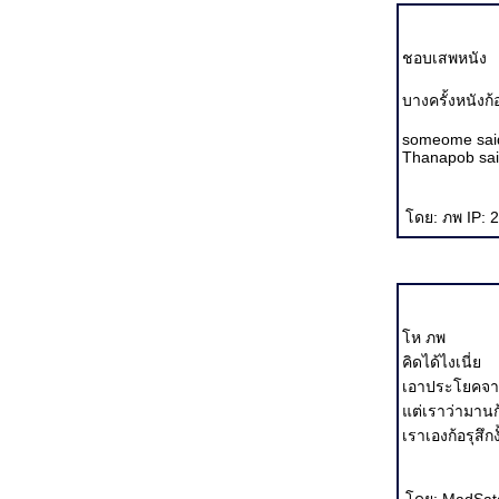
the Wardrobe แฟนตาซีอลังการส่งท้ายระกาศก
King Kong ลิงยักษ์ที่คนต้องเสียน้ำตาให้
Harry Potter and the Goblet of Fire ขาดหาย ตกหล่น
ชอบเสพหนัง
พอทน ดูไป
Nana สองสาว สองฝัน แต่ชื่อเดียวกัน
บางครั้งหนังก
เที่ยวนี้ ว่าด้วยความตาย Corpse Bride / Saw 1-2
คอมโบหนังโรง Into the Blue / Flightplan / 3-Iron /
someome said
อหิงสา จิ๊กโก๋มีกรรม
Thanapob sai
คอมโบอีกซักทีดีไหม? Cinderella Man/Red Eye/เพื่อน
สนิท
Charlie and the Chocolate Factory หนังเด็ก ที่น่าให้
ดย: ภพ IP: 2
ผู้ใหญ่ดู
คอมโบอย่างบ้าคลั่ง กับหนัง 4 เรื่องรวด
Team America : World Police เสียดสี ดีเดือด เลือด
พล่าน
The Machinist หลอนได้ที่ สยองได้ใจ
ห ภพ
The Island มนุษย์หนอมนุษย์...
คิดได้ไงเนี่
A Snake of June อสรพิษ=ตัณหา
War of the Worlds ถึงมนุษย์ผู้หลงลำพอง
เอาประโยคจารย
Mr and Mrs Smith อารมณ์เดียวกับ "มหาลัยเหมืองแร่"
ต่เราว่ามานก
มหาลัยเหมืองแร่ กินได้ แต่ไม่กลมกล่อม
เราเองก้อรุสึก
Star Wars Episode 3 : Revenge of the Sith เหมือนจะ
ไม่ดี แต่ก็เหมือนจะดี...
Sin City โหด ซาดิสต์ ถึงลูกถึงคน ถึงเลือดถึงเนื้อ...