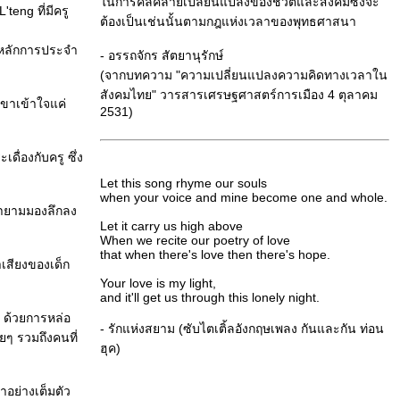
นการคลี่คลายเปลี่ยนแปลงของชีวิตและสังคมซึ่งจะ
eng ที่มีครู
ต้องเป็นเช่นนั้นตามกฎแห่งเวลาของพุทธศาสนา
วยหลักการประจำ
- อรรถจักร สัตยานุรักษ์
(จากบทความ "ความเปลี่ยนแปลงความคิดทางเวลาใน
สังคมไทย" วารสารเศรษฐศาสตร์การเมือง 4 ตุลาคม
เขาเข้าใจแค่
2531)
ดื่องกับครู ซึ่ง
Let this song rhyme our souls
when your voice and mine become one and whole.
ยายามมองลึกลง
Let it carry us high above
When we recite our poetry of love
that when there's love then there's hope.
ำเสียงของเด็ก
Your love is my light,
and it'll get us through this lonely night.
ง ด้วยการหล่อ
- รักแห่งสยาม (ซับไตเติ้ลอังกฤษเพลง กันและกัน ท่อน
ยๆ รวมถึงคนที่
ฮุค)
ำอย่างเต็มตัว