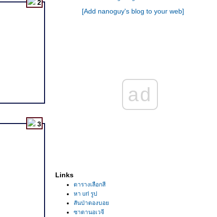
2
[Add nanoguy's blog to your web]
ad
3
Links
ตารางเลือกสี
หา url รูป
สันป่าตองบอ
ซาตานอเวจี