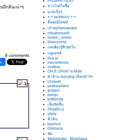
PADAPA--DOO
สาวไกด์ใจซื่อ
มีกลิ่นเน่าๆ
นายเบียร์
+-+ jackiezzz +-+
ตี๋หล่อมีเสน่ห์
เจ้าพ่อSemakutek
cheatoneself
renton_renton
blueocynia
ค่เพียงรู้สึกสุขใจ
บลูยอชท์
8 comments
bua ja
k
merveillesxx
runtboy
OncE UPoN'-'a MaN
คำห้วน-lopzang-เฉือนคำรัก
Unravel
1
psaksiamkul
grappa
pangz
yuttipung
เข็มขัดสั้น
PPpIRCU
yibby
ฟ้าดิน
beerled
Onlineza
พัท
Webmaster - BlogGang