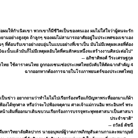
ผมให้กำเนิดเขา พวกเขาก็มีชีวิตเป็นของตนเอง ผมไม่ใส่ใจว่าผู้คนจะรัก
ยามอย่างสูงสุด ถ้าลูกๆ ของผมไม่สามารถอาศัยอยู่ในประเทศของเขาเอง
นๆ ที่ต้อนรับเขาอย่างอบอุ่นในแบบอย่างที่เขาเป็น มันไม่มีเหตุผลเลยที่ต้อง
ั้นแล้วมันก็ไม่มีเหตุผลอันใดที่คนสักคนหนึ่งจะสร้างงานศิลปะต่อไป”
-- อภิชาติพงศ์ วีระเศรษฐกุล
ไทย ใช้ดาราคนไทย ถูกกองเซนเซ่อประเทศไทยบังคับให้ตัดฉากสำคัญ 4
ฉากออกหากต้องการฉายในโรงภาพยนตร์ของประเทศไทย)
ตัวเป็นข่าว อยากถามว่าทำไมไม่ไปเรียกร้องหรือแก้ปัญหาพระที่ออกมาแก้ผ้า
ห้ฟ้องได้ทุกศาล หรือว่าจะไปฟ้องจตุคาม ศาลเจ้าแม่กวนอิม พระอินทร์ พระ
ระหน้าเดิมที่ออกมาเดินขบวนเรียกร้องการบรรจุพระพุทธศาสนาเป็นศาสนา
ประจำชาติ”
-- ถวัลย์ ดัชนี
บดีมหาวิทยาลัยศิลปากร นายอนุพงษ์ผู้วาดภาพภิกษุสันดานกาและหมานุษย์