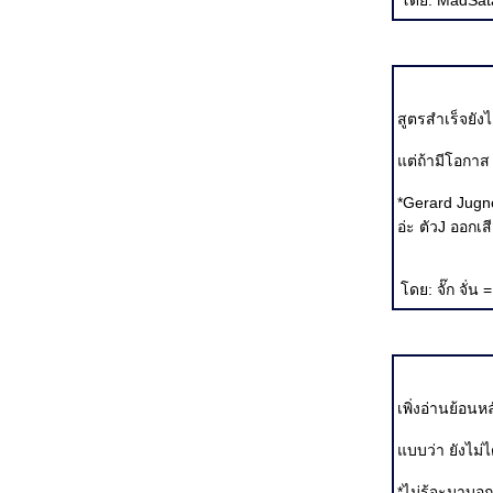
ดย: MadSatan
Kingdom of Heaven รบกันไปเพื่อ???
I Am David เรียบๆ เฉยๆ พอดูได้
Bangkok:Dangerous ร่วมกันยืนไว้อาลัยออกไซด์ แปง...
The Interpreter เมื่อสามออสการ์โคจรมาพบกัน
Hide and Seek ใครบอกตอนจบ บ้านบึ้ม...
The Fog of War ม่านหมอกแห่งสงคราม
สูตรสำเร็จยังไ
And all razzies go to........ The Eye 10
The Chorus หนังดีแบบดูง่ายๆ
ต่ถ้ามีโอกาส 
The Motorcycle Diaries เรียบๆ แต่ลุ่มลึก
บุปผาราตรี เฟส 2 หนังเอามันส์ กระชากจิต...
*Gerard Jugno
Hotel Rwanda กับความจัญไรของใจคน
อ่ะ ตัวJ ออกเสี
ความแตกต่างของหนังผู้หญิงและหนังผู้ชา
หลวงพี่เท่ง...ง่ะ
้อนอดีต อันดากับฟ้าใส...
ดย: จั๊ก จั่น
เก็บตกสถิติออสการ์ (น่าอ่าน)
เพิ่งอ่านย้อนห
บบว่า ยังไม่ได้
*ไม่รุ้จะมาบอ