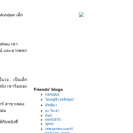
Mondain เด็ก
athieu เขา
รมณ์ และฉากตลก
นวง... เป็นเด็ก
นัง เขาร้องเอง
Friends' blogs
nanoguy
"ผมอยู่ข้างหลังคุณ"
การ์ สาขาเพลง
มัชฌิมา
ก่อน
อะ-โล-ฮ่า
myo
merf1970
กับหนังที่
spmz
เทพบุตรตบะแตก!!