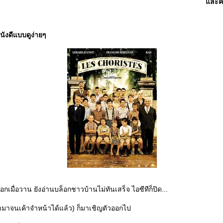
ละคณ
ังดีแบบดูง่ายๆ
็อกเมื่อวาน ยังอ่านบล็อกชาวบ้านไม่ทันเสร็จ ไอซีทีก็ปิด...
่เรามาจนเค้าจำหน้าได้แล้ว) ก็มาเชิญตัวออกไป