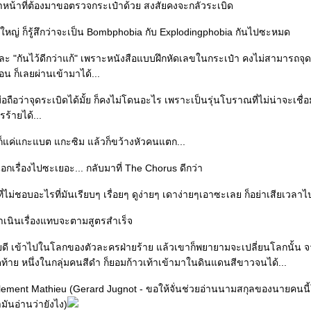
้าหน้าที่ต้องมาขอตรวจกระเป๋าด้วย สงสัยคงจะกลัวระเบิด
ดใหญ่ ก็รู้สึกว่าจะเป็น Bombphobia กับ Explodingphobia กันไปซะหมด
ละ "กันไว้ดีกว่าแก้" เพราะหนังสือแบบฝึกหัดเลขในกระเป๋า คงไม่สามารถจุ
อน ก็เลยผ่านเข้ามาได้...
อถือว่าจุดระเบิดได้มั้ย ก็คงไม่โดนอะไร เพราะเป็นรุ่นโบราณที่ไม่น่าจะเชื่อ
ร้ายได้...
ก็แค่แกะแบต แกะซิม แล้วก็ขว้างหัวคนแตก...
นอกเรื่องไปซะเยอะ... กลับมาที่ The Chorus ดีกว่า
ไม่ชอบอะไรที่มันเรียบๆ เรื่อยๆ ดูง่ายๆ เดาง่ายๆเอาซะเลย ก็อย่าเสียเวลาไป
ำเนินเรื่องแทบจะตามสูตรสำเร็จ
ดี เข้าไปในโลกของตัวละครฝ่ายร้าย แล้วเขาก็พยายามจะเปลี่ยนโลกนั้น จา
สุดท้าย หนึ่งในกลุ่มคนสีดำ ก็ยอมก้าวเท้าเข้ามาในดินแดนสีขาวจนได้...
Clement Mathieu (Gerard Jugnot - ขอให้จั่นช่วยอ่านนามสกุลของนายคนนี้
่ามันอ่านว่ายังไง)