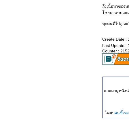
House of Wax/ Miami Vice/ United 93/ Brick
ถึงเนื้อหาของห
ซ่บเรื่องหนัง(3) : Superman Returns/ แก๊งชะนีกับอี
อบ/ The Alibi/ Lady in the Water/ Sad Movie
ชยมาแบบละครข
ซ่บเรื่องหนัง(2) : Don't Tell/ X-Men 3/ หนูหิ่น เดอะมูฟ
วี่/ The Bow/ Pirates of the Caribbean 2
ทุกคนที่ไปดู จะไ
ซ่บเรื่องหนัง(1) : Sympathy For Mr Vengeance/ The
Lover/ Spirited Away/ The Omen/ Scary Movie 4
ต้มยำรวมมิตร(3-จบ) Poseidon/ มอ๘/ Match Point/
Create Date :
The Da Vinci Code/ Kinsey/ Always/ ก้านกล้ว
Last Update :
ต้มยำรวมมิตร(2) ลาง-หลอก-หลอน/ The Wild/ Red
Counter : 215
Lights/ Perhaps Love/ Date Movie/ Ice Age 2/ M:I:3
ต้มยำรวมมิตร(1) Capote/ V For Vendetta/ Inside
Man/ Where the Truth Lies/ Hoodwinked/ She's the
Man
จับฉ่ายตอนอวสาน : The Constant Gardener/
Transamerica/ Final Destination 3/ A History of
Violence
จับฉ่ายตอนที่ 2 : Paradise Now/ กระสือวาเลนไทน์/
วะมาดูหนังน
Walk the Line/ Munich/ เด็กหอ/ Invisible Waves
จับฉ่ายตอนที่ 1 : Memoirs of a Geisha/ Brokeback
Mountain/ Sophie Scholl : The Final Days/ Tsotsi
When Crash was crashed, เมื่อ Crash กลายเป็นแพะ
Rashomon ธรรมชาติของมนุษย์
ดย:
คนขี้เห
March of the Penguins วิบากแห่งเผ่าพันธุ์
Nanoguy Awards 2005
The Chronicles of Narnia : The Lion, The Witch and