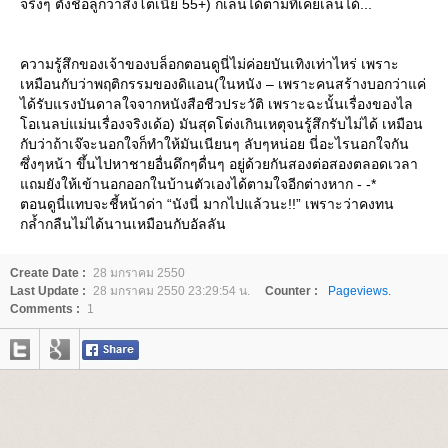
จริงๆ ตั้งชื่อลูกว่าสิงโตเนี่ย 55+) ก็เล่นได้ตามที่เคยเล่นได้...
ความรู้สึกของเจ้าของบล็อกตอนดูนี่ไม่ค่อยบันเทิงเท่าไหร่ เพราะ
เหมือนกับว่าพฤติกรรมของดิแอน(ในหนัง – เพราะคนสร้างบอกว่าแค่
ได้รับแรงบันดาลใจจากหนังสือชีวประวัติ เพราะฉะนั้นเรื่องของไล
อเนลบ่แม่นเรื่องจริงเด้อ) มันสุดโต่งเกินเหตุจนรู้สึกรับไม่ได้ เหมือน
กับว่าถ้าเจ๊จะนอกใจก็ทำให้มันเนียนๆ ลับๆหน่อย นี่อะไรนอกใจกัน
ซึ่งๆหน้า ขึ้นไปหาชายอื่นดึกๆดื่นๆ อยู่ด้วยกันสองต่อสองตลอดเวลา
ถมยังให้เข้านอกออกในบ้านตัวเองได้ตามใจอีกต่างหาก - -*
ตอนดูนี่แทบจะชี้หน้าด่า “นังนี่ มากไปแล้วนะ!!” เพราะว่าคงทน
กล้ำกลืนไม่ได้นานเหมือนกับอัลลัน
Create Date :
28 มกราคม 2550
Last Update :
28 มกราคม 2550 23:29:54 น.
Counter :
Pageviews.
Comments :
1