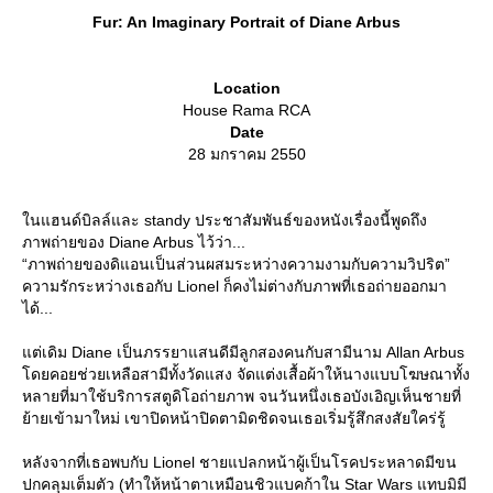
Fur: An Imaginary Portrait of Diane Arbus
Location
House Rama RCA
Date
28 มกราคม 2550
นแฮนด์บิลล์และ standy ประชาสัมพันธ์ของหนังเรื่องนี้พูดถึง
ภาพถ่ายของ Diane Arbus ไว้ว่า...
“ภาพถ่ายของดิแอนเป็นส่วนผสมระหว่างความงามกับความวิปริต”
ความรักระหว่างเธอกับ Lionel ก็คงไม่ต่างกับภาพที่เธอถ่ายออกมา
ได้...
ต่เดิม Diane เป็นภรรยาแสนดีมีลูกสองคนกับสามีนาม Allan Arbus
ดยคอยช่วยเหลือสามีทั้งวัดแสง จัดแต่งเสื้อผ้าให้นางแบบโฆษณาทั้ง
หลายที่มาใช้บริการสตูดิโอถ่ายภาพ จนวันหนึ่งเธอบังเอิญเห็นชายที่
้ายเข้ามาใหม่ เขาปิดหน้าปิดตามิดชิดจนเธอเริ่มรู้สึกสงสัยใคร่รู้
หลังจากที่เธอพบกับ Lionel ชายแปลกหน้าผู้เป็นโรคประหลาดมีขน
ปกคลุมเต็มตัว (ทำให้หน้าตาเหมือนชิวแบคก้าใน Star Wars แทบมิมี