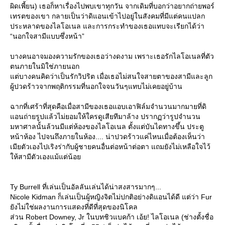
ผิดเพี้ยน) เธอก็หาเรื่องไปพบเขาทุกวัน จากเดิมที่บอกว่าอยากถ่ายพอร์
เทรตของเขา กลายเป็นว่าดิแอนเข้าไปอยู่ในสังคมที่มีแต่คนแปลก
ประหลาดของไลโอเนล และการกระทำของเธอแทบจะเรียกได้ว่า
“นอกใจสามีแบบซึ่งหน้า”
บางคนอาจมองความรักของเธอว่างดงาม เพราะเธอรักไลโอเนลที่ตัว
ตนภายในมิใช่ภายนอก
ต่บางคนคิดว่าเป็นรักวิปริต เมื่อเธอไม่สนใจสายตาของสามีและลูก
ผู้ปวดร้าวจากพฤติกรรมที่นอกใจจนวันๆแทบไม่เคยอยู่บ้าน
ฉากที่เศร้าที่สุดคือเมื่อสามีของเธอแอบเอาฟิล์มจำนวนมากมายที่ดิ
อนถ่ายรูปแล้วไม่ยอมให้ใครดูเสียทีมาล้าง ปรากฏว่ารูปจำนวน
มหาศาลนั้นล้วนมีแต่ห้องของไลโอเนล ตั้งแต่บันไดทางขึ้น ประตู
หน้าห้อง ไปจนถึงภายในห้อง.... น่าปวดร้าวแค่ไหนเมื่อต้องเห็นว่า
เมียตัวเองไปเริงร่ากับผู้ชายคนอื่นต่อหน้าต่อตา แถมยังไม่เหลือใจไว้
ห้สามีตัวเองแม้แต่น้อ
Ty Burrell ที่เล่นเป็นอัลลันเล่นได้น่าสงสารมากๆ...
Nicole Kidman ก็เล่นเป็นผู้หญิงจิตไม่ปกติอย่างดิแอนได้ดี แต่ว่า Fur
ังไม่ใช่ผลงานการแสดงที่ดีที่สุดของนิโคล
ส่วน Robert Downey, Jr ในบทชิวแบคก้า เอ้ย! ไลโอเนล (ช่างตั้งชื่อ