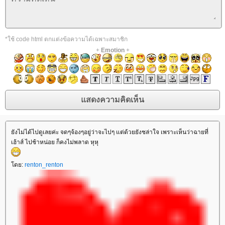
*ใช้ code html ตกแต่งข้อความได้เฉพาะสมาชิก
+
Emotion
+
ังไม่ได้ไปดูเลยค่ะ จดๆจ้องๆอยู่ว่าจะไปๆ แต่ด้วยยังชล่าใจ เพราะเห็นว่าฉายที่
เฮ้าส์ ไปช้าหน่อย ก็คงไม่พลาด หุหุ
ดย:
renton_renton