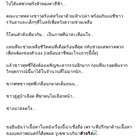
ไปได้แต่พวกฝรั่งหัวทองตาสีฟ้า...
คณะบาทหลวงชาวฝรั่งเศสวิ่งมาด้วยเท้าเปล่า พร้อมกับแม่ชีชาว
รวันดาและเด็กๆที่โบสถ์เพื่อหวังความช่วยเหลือ
ก็โดนคำสั่งเดียวกัน... เป็นภาพที่น่าสะเทือนใจ...
ทนที่จะช่วยเหลือชีวิตคนที่เดือดร้อนที่สุด กลับช่วยแต่พรรคพวก
เพื่อนพ้องของตัวเอง (เหมือนอาชีพอะไรแถวๆนี้มั้ย)
ล้วชาวทุทซี่ก็ยังต้องเผชิญชะตากรรมอีกมาก ก่อนที่จะรอดพ้นจาก
วิกฤตการณ์นี้มาได้ในจำนวนที่ไม่มากนัก...
ซากศพชาวทุทซี่เกลื่อนกลาดเต็มถนน...
ชาวฮูตูบ้าเลือด ที่ฆ่าคนไม่เลือกหน้า...
ช่างน่าสลดใจ...
ขอยืนยันว่าเนื้อหาในหนังเรื่องนี้น่าเชื่อถือ เพราะที่ปรึกษาด้านเนื้อหา
ของบทภาพยนตร์ก็คือพอล รูเซซาเบกิน่า
ตัวจริง