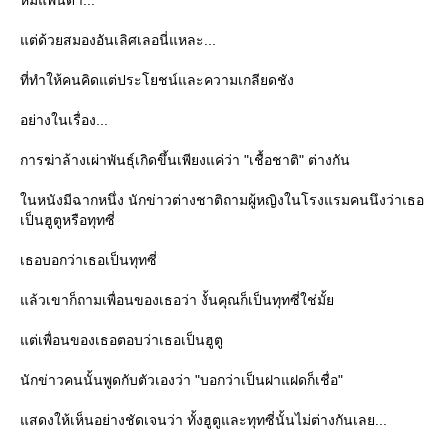
หมีแพนด้า...
ต่ด้วยสมองอันเลิศเลอนี่แหละ...
ที่ทำให้คนคิดแต่ประโยชน์และความเกลียดชัง
อย่างในเรื่อง...
การฆ่าล้างเผ่าพันธุ์เกิดขึ้นเพียงแค่ว่า "เชื้อชาติ" ต่างกัน
นหนังมีฉากหนึ่ง นักข่าวต่างชาติถามผู้หญิงในโรงแรมคนนึงว่าเธอ
เป็นฮูตูหรือทุทซี่
เธอบอกว่าเธอเป็นทุทซี่
ล้วเขาก็ถามเพื่อนของเธอว่า งั้นคุณก็เป็นทุทซี่ใช่มั้
ต่เพื่อนของเธอตอบว่าเธอเป็นฮูตู
นักข่าวคนนั้นพูดกับตัวเองว่า "บอกว่าเป็นฝาแฝดก็เชื่อ"
สดงให้เห็นอย่างชัดเจนว่า ทั้งฮูตูและทุทซี่นั้นไม่ต่างกันเลย...