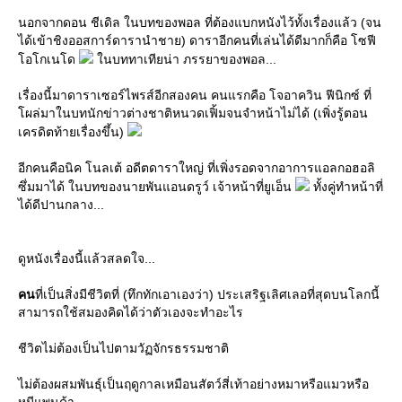
นอกจากดอน ชีเดิล ในบทของพอล ที่ต้องแบกหนังไว้ทั้งเรื่องแล้ว (จน
ได้เข้าชิงออสการ์ดารานำชาย) ดาราอีกคนที่เล่นได้ดีมากก็คือ โซฟี
อโกเนโด
นบททาเทียน่า ภรรยาของพอล...
เรื่องนี้มาดาราเซอร์ไพรส์อีกสองคน คนแรกคือ โจอาควิน ฟีนิกซ์ ที่
ผล่มาในบทนักข่าวต่างชาติหนวดเฟิ้มจนจำหน้าไม่ได้ (เพิ่งรู้ตอน
เครดิตท้ายเรื่องขึ้น)
อีกคนคือนิค โนลเต้ อดีตดาราใหญ่ ที่เพิ่งรอดจากอาการแอลกอฮอลิ
ซึ่มมาได้ ในบทของนายพันแอนดรูว์ เจ้าหน้าที่ยูเอ็น
ทั้งคู่ทำหน้าที่
ได้ดีปานกลาง...
ดูหนังเรื่องนี้แล้วสลดใจ...
คน
ที่เป็นสิ่งมีชีวิตที่ (ทึกทักเอาเองว่า) ประเสริฐเลิศเลอที่สุดบนโลกนี้
สามารถใช้สมองคิดได้ว่าตัวเองจะทำอะไร
ชีวิตไม่ต้องเป็นไปตามวัฏจักรธรรมชาติ
ไม่ต้องผสมพันธุ์เป็นฤดูกาลเหมือนสัตว์สี่เท้าอย่างหมาหรือแมวหรือ