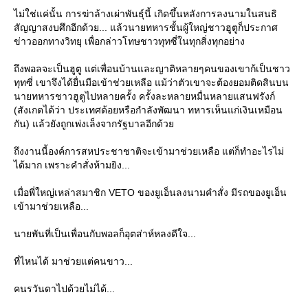
ไม่ใช่แค่นั้น การฆ่าล้างเผ่าพันธุ์นี้ เกิดขึ้นหลังการลงนามในสนธิ
สัญญาสงบศึกอีกด้วย... แล้วนายทหารชั้นผู้ใหญ่ชาวฮูตูก็ประกาศ
ข่าวออกทางวิทยุ เพื่อกล่าวโทษชาวทุทซี่ในทุกสิ่งทุกอย่าง
ถึงพอลจะเป็นฮูตู แต่เพื่อนบ้านและญาติหลายๆคนของเขาก้เป็นชาว
ทุทซี่ เขาจึงได้ยื่นมือเข้าช่วยเหลือ แม้ว่าตัวเขาจะต้องยอมติดสินบน
นายทหารชาวฮูตูไปหลายครั้ง ครั้งละหลายหมื่นหลายแสนฟรังก์
(สังเกตได้ว่า ประเทศด้อยหรือกำลังพัฒนา ทหารเห็นแก่เงินเหมือน
กัน) แล้วยังถูกเพ่งเล็งจากรัฐบาลอีกด้ว
ถึงงานนี้องค์การสหประชาชาติจะเข้ามาช่วยเหลือ แต่ก็ทำอะไรไม่
ได้มาก เพราะคำสั่งห้ามยิง...
เมื่อพี่ใหญ่เหล่าสมาชิก VETO ของยูเอ็นลงนามคำสั่ง มีรถของยูเอ็น
เข้ามาช่วยเหลือ...
นายพันที่เป็นเพื่อนกับพอลก็อุตส่าห์หลงดีใจ...
ที่ไหนได้ มาช่วยแต่คนขาว...
คนรวันดาไปด้วยไม่ได้...