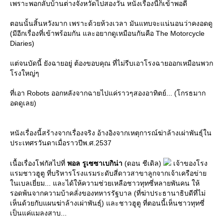
เพราะพอกลับบ้านต่างจังหวัดไปสองวัน หนังเรื่องนี้ก็เข้าพอดี
ตอนนั้นสิ้นหวังมาก เพราะด้วยห้วงเวลา มันแทบจะแน่นอนว่าคงอดดู
(มีอีกเรื่องที่เข้าพร้อมกัน และอยากดูเหมือนกันคือ The Motorcycle
Diaries)
ต่จนบัดนี้ ยังฉายอยู่ ต้องขอบคุณ ที่ไม่รีบเอาโรงฉายออกเหมือนพวก
รงใหญ่ๆ
ที่เอา Robots ออกหลังจากฉายไปแค่ราวๆสองอาทิตย์... (โกรธมาก
อดดูเลย)
หนังเรื่องนี้สร้างจากเรื่องจริง อ้างอิงจากเหตุการณ์ฆ่าล้างเผ่าพันธุ์ใน
ประเทศรวันดาเมื่อราวปีพ.ศ.2537
เนื้อเรื่องโฟกัสไปที่
พอล รูเซซาเบกิน่า
(ดอน ชีเดิล)
เจ้าของโรง
รมชาวฮูตู ที่บริหารโรงแรมระดับสี่ดาวสาขาลูกจากเจ้าเครือข่า
นเบลเยี่ยม... และได้ให้ความช่วยเหลือชาวทุทซี่หลายพันคน ให้
รอดพ้นจากความบ้าคลั่งของทหารรัฐบาล (ที่ฆ่าประธานาธิบดีที่ไม่
เห็นด้วยกับแผนฆ่าล้างเผ่าพันธุ์) และชาวฮูตู ที่ตอนนี้เห็นชาวทุทซี่
เป็นแค่แมลงสาบ...