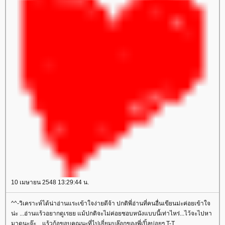
10 เมษายน 2548 13:29:44 น.
^^-วิเคราะห์ได้น่าอ่านแระเข้าใจง่ายดีจ้า ปกติพี่อ่านที่คนอื่นเขียนม่ะค่อยเข้าใจ
น่ะ ...อ่านแร้วอยากดูเรยย แม้ปกติจะไม่ค่อยชอบหนังแบบนี้เท่าไหร่...ไว้จะไปหา
มาดูนะจ๊ะ ...แร้วก้อขอบคุณนะที่ไปเยี่ยมบล๊อกของพี่เปิ้ลบ่อยๆ T-T