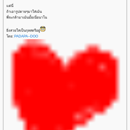
ต่นี่
ถ้าเอารูปตายๆมาใส่เม้น
พี่จะกล้ามาเม้นมั้ยเนี่ยนาโน
ิ่งสวยใสเป็นกุลสตรีอยู่
ดย:
PADAPA--DOO