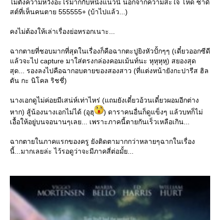
ไม่ตั้งความหวังอะไรมากกับหนังแนวนี้ นอกจากความสะใจ โหด ซาดิ
สต์ที่เห็นคนตาย 555555+ (บ้าไปแล้ว...)
คงไม่ต้องให้เล่าเรื่องย่อหรอกเนาะ...
ฉากตายที่ชอบมากที่สุดในเรื่องก็คือฉากตะปูยิงหัวปั้กๆๆ (เดี๋ยวออกซีดี
ล้วจะไป capture มาใส่ตรงกล่องคอมเม้นท์นะ หุหุหุหุ) สยองสุด
สุด... รองลงไปคือฉากอบตายของสองสาว (ที่แต่งหน้ายังกะปารีส ฮิล
ตัน กะ นิโคล ริชชี่)
นางเอกดูไม่ค่อยมีเสน่ห์เท่าไหร่ (แถมยังเดี๋ยวอ้วนเดี๋ยวผอมอีกต่าง
หาก) สู้น้องนางเอกไม่ได้ (อุฮุ
) ดาราคนอื่นก็ดูแข็งๆ แล้วบทก็ไม่
เอื้อให้อยู่บนจอนานๆเลย... เพราะภาคนี้ตายกันเร็วเหลือเกิน...
ฉากตายในภาคแรกของครู ยังติดตามากกว่าหลายๆฉากในเรื่อง
นี้...มากเลยล่ะ ไว้รอดูว่าจะมีภาคสี่ต่อมั้ย...