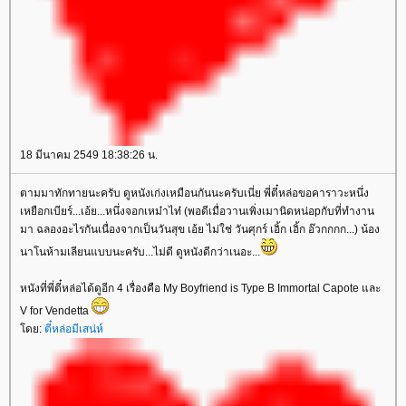
18 มีนาคม 2549 18:38:26 น.
ตามมาทักทายนะครับ ดูหนังเก่งเหมือนกันนะครับเนี่ย พี่ตี๋หล่อขอคาราวะหนึ่ง
เหยือกเบียร์...เอ้ย...หนึ่งจอกเหม๋าไท๋ (พอดีเมื่อวานเพิ่งเมานิดหน่อpกับที่ทำงาน
มา ฉลองอะไรกันเนื่องจากเป็นวันสุข เอ้ย ไม่ใช่ วันศุกร์ เอิ้ก เอิ้ก อ๊วกกกก...) น้อง
นาโนห้ามเลียนแบบนะครับ...ไม่ดี ดูหนังดีกว่าเนอะ...
หนังที่พี่ตี๋หล่อได้ดูอีก 4 เรื่องคือ My Boyfriend is Type B Immortal Capote และ
V for Vendetta
ดย:
ตี๋หล่อมีเสน่ห์