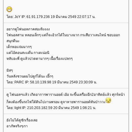
ดย: JoY IP: 61.91.179.236 19 มีนาคม 2549 22:07:17 น.
อยากดูไฟนอลภาคสองจิงงงง
ไฟนอลสาม หลอนเล็กๆ แต่ก็จะอ้วกได้ในบางฉาก กระสือวาเลนไทน์ ชอบออก
สนุกดีนะ
เด็กหอแจ่มมากๆ
ต่ไอ้คอนสะแต๊น กาเดเน่อนิ
หลับอะพี่ ดูแล้วปวดตามากๆ เนื้อเรื่องแปลกๆ
มิสๆ
วันหลังชวนผมไปดูก๋ได้นะ เอิ๊กๆ
ดย: PARC IP: 58.10.139.98 19 มีนาคม 2549 23:30:09 น.
ดู ไฟนอลฯแล้ว เกิดอาการพารานอยด์ เฮ้อ จะขึ้นเครื่องอีก2อาทิตย์แล้ว ศุกร์หน้า
ก็คงต้องขึ้นรถไฟใต้ดินไปงานพรอม ตูจาหายพารานอยด์ทันป่าววะ
ดย: light IP: 210.203.182.59 20 มีนาคม 2549 1:06:21 น.
ังไม่ได้ดูซักเรื่องเล
อาภัพจริงๆเรา