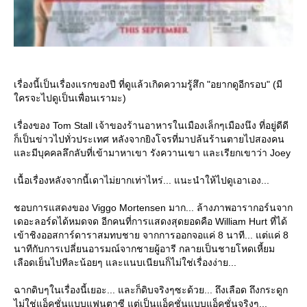
เรื่องนี้เป็นเรื่องแรกของปี ที่ดูแล้วเกิดความรู้สึก "อยากดูอีกรอบ" (มี
ครจะไปดูเป็นเพื่อนเรามะ)
เรื่องของ Tom Stall เจ้าของร้านอาหารในเมืองเล็กๆเมืองนึง ที่อยู่ดีดี
ก็เป็นข่าวไปทั่วประเทศ หลังจากยิงโจรที่มาปล้นร้านตายไปสองคน
ละมีบุคคลลึกลับที่เข้ามาหาเขา รังควานเขา และเรียกเขาว่า Joey
เนื้อเรื่องหลังจากนี้เดาไม่ยากเท่าไหร่... แนะนำให้ไปดูเอาเอง...
ชอบการแสดงของ Viggo Mortensen มาก... ล้างภาพอารากอร์นจาก
เดอะลอร์ดได้หมดจด อีกคนที่การแสดงสุดยอดคือ William Hurt ที่ได้
เข้าชิงออสการ์ดาราสมทบชาย จากการออกจอแค่ 8 นาที... แต่แค่ 8
นาทีกับการเปลี่ยนอารมณ์จากชายผู้อารี กลายเป็นชายโหดเหี้ยม
เลือดเย็นไปทีละน้อยๆ และแนบเนียนก็ไม่ใช่เรื่องง่าย...
ฉากดิบๆในเรื่องนี้เยอะ... และก็ดิบจริงๆซะด้วย... ถึงเลือด ถึงกระดูก
ไม่ใช่แอ็คชั่นแบบแฟนตาซี แต่เป็นแอ็คชั่นแบบแอ็คชั่นจริงๆ...