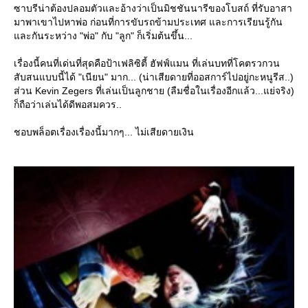
ซาบรีน่าต้องปลอมตัวและอ้างว่าเป็นมิชชันนารีของโบสถ์ ที่รับอาสา
มาพาเขาไปหาพ่อ ก่อนที่การขับรถข้ามประเทศ และการเรียนรู้กัน
ละกันระหว่าง "พ่อ" กับ "ลูก" ก็เริ่มต้นขึ้น...
เรื่องนี้คนที่เด่นที่สุดคือป้าเฟลิซิตี้ ฮัฟฟ์แมน ที่เล่นบทที่โคตรวกวน
สับสนแบบนี้ได้ "เนียน" มาก... (น่าเสียดายที่ออสการ์ไปอยู่กะหนูรีส..)
ส่วน Kevin Zegers ที่เล่นเป็นลูกชาย (ลืมชื่อในเรื่องอีกแล้ว...แย่จริง)
ก็ถือว่าเล่นได้ดีพอสมควร..
ชอบพล็อตเรื่องเรื่องนี้มากๆ... ไม่เสียดายเงิน