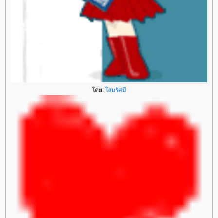
ดย:
สมรัศมี