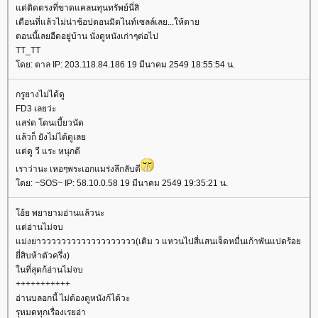
ต่ติดตรงที่ขาดแคลนทุนทรัพย์นี่สิ
เดือนที่แล้วไม่น่าช้อปตอนมิดไนท์เซลล์เลย...ให้ตา
ตอนนี้เลยอืดอยู่บ้าน นั่งดูหนังเก่าๆต่อไป
TT_TT
ดย: ตาล IP: 203.118.84.186 19 มีนาคม 2549 18:55:54 น.
กรูยางไม่ได้ดู
FD3 เลยว่ะ
สร่ด โดนเบี้ยวนัด
ล้วก็ ยังไม่ได้ดูเล
ต่ดู วี แระ หนุกดี
เราว่านะ เหอๆพระเอกแมร่งลึกลับดี
ดย: ~SOS~ IP: 58.10.0.58 19 มีนาคม 2549 19:35:21 น.
อ้ย พยายามอ่านแล้วนะ
ต่อ่านไม่จบ
ม่งยาววววววววววววววววววว(เติม ว แหวนไปสี่แสนเจ็ดหมื่นเก้าพันแปดร้อ
ี่สิบห้าตัวครึ่ง)
นที่สุดก้อ่านไม่จบ
+++++++++++
อ่านบลอกนี้ ไม่ต้องดูหนังก้ได้วะ
รุหมดทุกเรื่องเรยอ่า