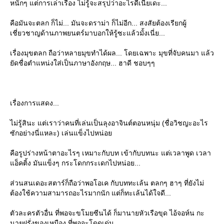
หนักๆ แต่การเล่าเรื่อง ไม่รู้จะสรุปว่าอะไรดีเนี่ยเดะ...
คือมันจะตลก ก็ไม่... มันจะดราม่า ก็ไม่อีก... สงสัยต้องเรียกผู้
เชี่ยวชาญด้านภาพยนตร์มาบอกให้รู้ซะแล้วมั้งเนี่ย...
เรื่องมุขตลก ถือว่าหลายมุขทำได้ผล... โดยเฉพาะ มุขที่จับคนมา แล้ว
ัดชื่อตำแหน่งใส่เป็นภาษาอังกฤษ... ฮาดี ชอบๆๆ
เรื่องการแสดง...
ไม่รู้สินะ แต่เราว่าคนที่เล่นเป็นลุงอาจินต์ตอนหนุ่ม (ชื่อวิชญะอะไร
ซักอย่างนี่แหละ) เล่นแข็งไปหน่อ
คือรูปร่างหน้าตาอะไรๆ เหมาะกับบท เข้ากับบทนะ แต่เวลาพูด เวลา
อ็คติ้ง มันแข็งๆ กระโดกกระเดกไปหน่อย...
ส่วนสนเดอะสตาร์ก็ถือว่าพอโอเค กับบททะเล้น ตลกๆ ฮาๆ ที่ยังไม่
ต้องใช้ความสามารถอะไรมากนัก แต่ก็ทะเล้นได้ใจดี...
ตัวละครตัวอื่น ที่พอจะขโมยซีนได้ ก็มานายหัวเรือขุด ไอ้จอห์น กะ
นายฝรั่งของเหมือง ที่พอจะโดดเด่น...