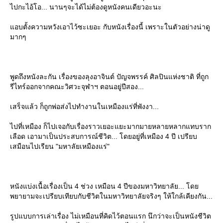
ไปกะไอ้โอ... นานๆจะได้ไม่ต้องดูหนังคนเดียวอะนะ
อบตั้งความหวังเอาไว้ซะเยอะ กับหนังเรื่องนี้ เพราะในตัวอย่างน่าดู
มากๆ
พูดถึงหนังละกัน เรื่องของลุงอาจินต์ ปัญจพรรค์ ศิลปินแห่งชาติ ที่ถูก
รีไทร์ออกจากคณะวิศวะจุฬาฯ ตอนอยู่ปีสอง...
เสร็จแล้ว ก็ถูกพ่อส่งไปทำงานในเหมืองแร่ที่พังงา...
ไปที่เหมือง ก็ไปเจอกับเรื่องราวเยอะแยะมากมายหลายหลากแทบราก
เลือด เอามาเป็นประสบการณ์ชีวิต... โดยอยู่ที่เหมือง 4 ปี เปรียบ
เสมือนไปเรียน "มหาลัยเหมืองแร่"
หนังแบ่งเนื้อเรื่องเป็น 4 ช่วง เหมือน 4 ปีของมหาวิทยาลัย... โด
พยายามจะเปรียบเทียบกับชีวิตในมหาวิทยาลัยจริงๆ ให้ใกล้เคียงกัน...
รูปแบบการเล่าเรื่อง ไม่เหมือนที่คิดไว้ตอนแรก นึกว่าจะเป็นหนังชีวิต