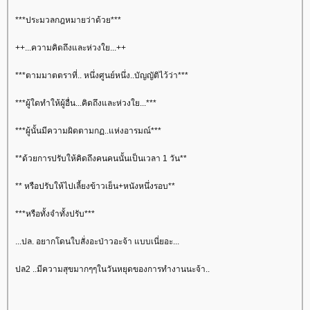
***ประมวลกฎหมายว่าด้วย***
++...ความคิดถึงและห่วงใย...++
***ตามมาตตราที่.. หนึ่งศูนย์หนึ่ง..บัญญัติไว้ว่า***
***ผู้ใดทำให้ผู้อื่น...คิดถึงและห่วงใย...***
***ผู้นั้นมีความผิดตามกฏ..แห่งอารมณ์***
**ด้วยการปรับให้คิดถึงคนคนนั้นเป็นเวลา 1 วัน**
** หรือปรับให้ไปเลี้ยงข้าวเย็น+หนังหนึ่งรอบ**
***หรือทั้งจำทั้งปรับ***
...ปล. อยากโดนใบสั่งอะป่าวอะจ้า แบบเนี่ยอะ...
ปล2 ..มีความสุขมากๆๆในวันหยุดของการทำงานนะจ้า..