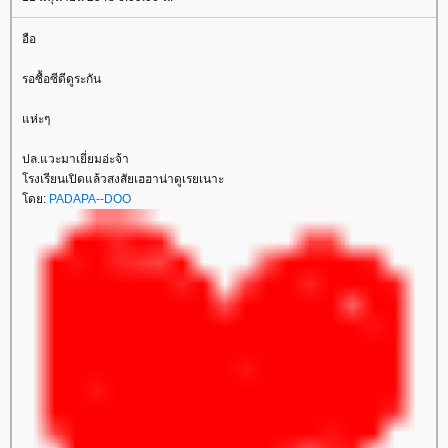
อือ
รอซื้อซีดีดูระกัน
ห่ะๆ
ปล.แวะมาเยี่ยมอ่ะจ้า
รงเรียนเปิดแล้วสงสัยเฮฮาน่าดูเรยเนาะ
ดย:
PADAPA--DOO