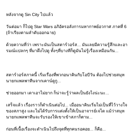
หลังจากดู Sin City ไปแล้ว
วันต่อมา ก็ไปดู Star Wars อภิอัครอลังการมหากาพย์อวกาศ ภาคที่ 6
(ถ้าเรียงตามลำดับออกฉาย)
ด้วยความที่ว่า เพราะมันเป็นสตาร์วอร์ส... มันเลยมีความรู้สึกและอา
รมณ์แปลกๆ ที่มาดึงไปดู ทั้งๆที่บางทีก็ดูมันไม่รู้เรื่องเหมือนกัน...
สตาร์วอร์สภาคนี้ เริ่มเรื่องที่พวกอนาคินกับโอบีวัน ต้องไปช่วยสมุห
นายกแพลพาทีนจากเคาน์ดูกู...
ช่วยออกมา เดาเอาไม่ยาก ก็น่าจะรู้ว่าผลเป็นยังไงน่ะนะ...
เสร็จแล้ว เรื่องราวก็ดำเนินต่อไป... เมื่ออนาคินเริ่มไม่เป็นที่ไว้วางใจ
ของสภาสูง และไม่ได้รับการแต่งตั้งให้เป็นอาจารย์เจได แม้ว่าสมุห
นายกแพลพาทีนจะรับรองให้เขาเข้าสภาก็ตาม...
ก่อนที่เนื้อเรื่องจะดำเนินไปถึงจุดที่ทุกคนรอคอย... ก็คือ...