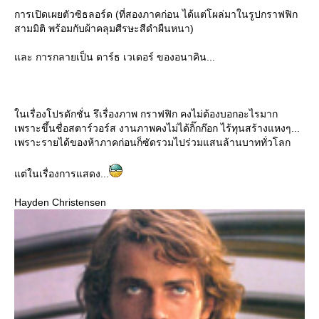
การเปิดเผยตัวซิธลอร์ด (ที่สองภาคก่อน ได้แต่โผล่มาในรูปกราฟฟิก
สามมิติ พร้อมกับผ้าคลุมศีรษะสีดำผืนหนา)
ละ การกลายเป็น ดาร์ธ เวเดอร์ ของอนาคิน...
นเรื่องโปรดักชั่น รึเรื่องภาพ กราฟฟิก คงไม่ต้องบอกอะไรมาก
เพราะขึ้นชื่อสตาร์วอร์ส งานภาพคงไม่ได้กิ๊กก๊อก ไร้ทุนสร้างแหงๆ...
เพราะรายได้ของห้าภาคก่อนก็ซัดรวมไปร่วมแสนล้านบาททั่วโลก
ต่ในเรื่องการแสดง...
Hayden Christensen