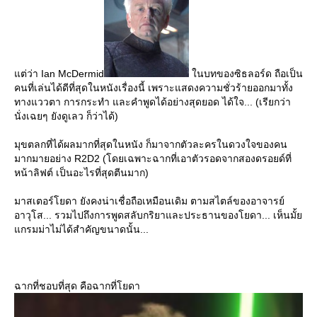
ต่ว่า Ian McDermid
นบทของซิธลอร์ด ถือเป็น
คนที่เล่นได้ดีที่สุดในหนังเรื่องนี้ เพราะแสดงความชั่วร้ายออกมาทั้ง
ทางแววตา การกระทำ และคำพูดได้อย่างสุดยอด ได้ใจ... (เรียกว่า
นั่งเฉยๆ ยังดูเลว ก็ว่าได้)
มุขตลกที่ได้ผลมากที่สุดในหนัง ก็มาจากตัวละครในดวงใจของคน
มากมายอย่าง R2D2 (โดยเฉพาะฉากที่เอาตัวรอดจากสองดรอยด์ที่
หน้าลิฟต์ เป็นอะไรที่สุดตีนมาก)
มาสเตอร์โยดา ยังคงน่าเชื่อถือเหมือนเดิม ตามสไตล์ของอาจารย์
อาวุโส... รวมไปถึงการพูดสลับกริยาและประธานของโยดา... เห็นมั้
กรมม่าไม่ได้สำคัญขนาดนั้น...
ฉากที่ชอบที่สุด คือฉากที่โยดา