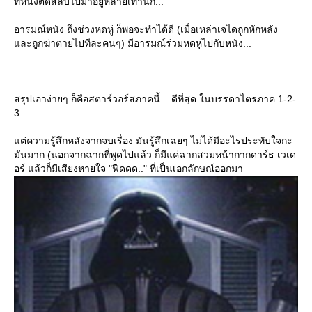
ที่หนังตัดสลับไปมาอยู่หลายเท่านัก...
อารมณ์หนัง ถึงช่วงหดหู่ ก็พอจะทำได้ดี (เมื่อเหล่าเจไดถูกหักหลัง
ละถูกฆ่าตายไปทีละคนๆ) มีอารมณ์ร่วมหดหู่ไปกับหนัง...
สรุปเอาง่ายๆ ก็คือสตาร์วอร์สภาคนี้... ดีที่สุด ในบรรดาไตรภาค 1-2-
3
ต่ความรู้สึกหลังจากจบเรื่อง มันรู้สึกเฉยๆ ไม่ได้มีอะไรประทับใจกะ
มันมาก (นอกจากฉากที่พูดไปแล้ว ก็มีแค่ฉากสวมหน้ากากดาร์ธ เวเด
อร์ แล้วก็มีเสียงหายใจ "ฟืดดด.." ที่เป็นเอกลักษณ์ออกมา