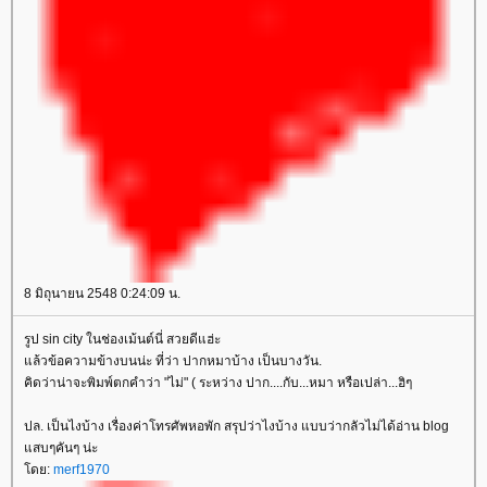
8 มิถุนายน 2548 0:24:09 น.
รูป sin city ในช่องเม้นต์นี่ สวยดีแฮ่ะ
ล้วข้อความข้างบนน่ะ ที่ว่า ปากหมาบ้าง เป็นบางวัน.
คิดว่าน่าจะพิมพ์ตกคำว่า "ไม่" ( ระหว่าง ปาก....กับ...หมา หรือเปล่า...ฮิๆ
ปล. เป็นไงบ้าง เรื่องค่าโทรศัพหอพัก สรุปว่าไงบ้าง แบบว่ากลัวไม่ได้อ่าน blog
สบๆคันๆ น่ะ
ดย:
merf1970