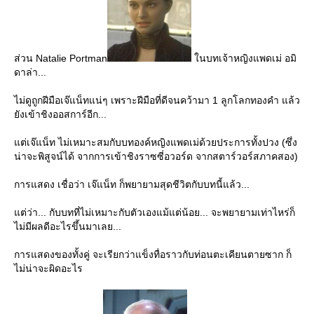
ส่วน Natalie Portman
นบทเจ้าหญิงแพดเม่ อมิ
ดาล่า...
ไม่ดูถูกฝีมือเจ๊แน็ทแน่ๆ เพราะฝีมือที่ดีจนคว้ามา 1 ลูกโลกทองคำ แล้ว
ังเข้าชิงออสการ์อีก...
ต่เจ๊แน็ท ไม่เหมาะสมกับบทองค์หญิงแพดเม่ด้วยประการทั้งปวง (ซึ่ง
น่าจะพิสูจน์ได้ จากการเข้าชิงราซซี่อวอร์ด จากสตาร์วอร์สภาคสอง)
การแสดง เชื่อว่า เจ๊แน็ท ก็พยายามสุดชีวิตกับบทนี้แล้ว...
ต่ว่า... กับบทที่ไม่เหมาะกับตัวเองแม้แต่น้อย... จะพยายามเท่าไหร่ก็
ไม่มีผลดีอะไรขึ้นมาเลย...
การแสดงของทั้งคู่ จะเรียกว่าแข็งทื่อราวกับท่อนตะเคียนตายซาก ก็
ไม่น่าจะผิดอะไร