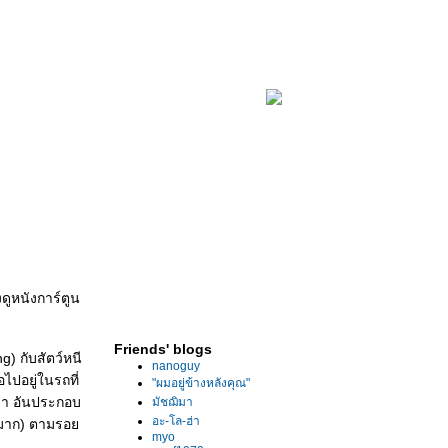
ดูหนังการ์ตูน
Friends' blogs
g) กับสัตว์หนี
nanoguy
ปอยู่ในรถที่
"ผมอยู่ข้างหลังคุณ"
มา อันประกอบ
มัชฌิมา
อะ-โล-ฮ่า
คาญมาก) ตามรอ
myo