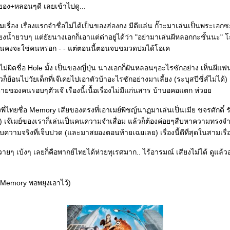
สยอง+หลอนๆดี เลยเข้าไปดู...
รื่อง เรื่องแรกจำชื่อไม่ได้เป็นของฮ่องกง มีดีแล่น กั๊วะมาเล่นเป็นพระเอกซะ
เสียงน้ำยวบๆ แต่ยัยนางเอกก็เอาแต่ด่าอยู่ได้ว่า "อย่ามาเล่นผีหลอกกะชั้นนะ" โ
ันคงจะใช่คนหรอก - - แต่ตอนนี้ตอนจบขมวดปมได้โอเค
ไม่ผิดชื่อ Hole มั้ง เป็นของญี่ปุ่น นางเอกก็ฝันหลอนๆอะไรซักอย่าง เห็นผีแฟ
็ย้อนไปวัยเด็กที่เจ๊เคยไปเอาตัวบ้าอะไรซักอย่างมาเลี้ยง (ระบุสปีชี่ส์ไม่ได้) แ
ตายของคนรอบๆตัวเจ๊ เรื่องนี้เนื้อเรื่องไม่มีแก่นสาร บ้าบอคอแตก ห่ว
ี่ไทยชื่อ Memory เสียของตรงที่เอาเมย์พิชญ์นาฏมาเล่นเป็นเมีย ขจรศักดิ์ รั
..) เจ๊เมย์ของเราก็เล่นเป็นคนความจำเสื่อม แล้วก็ต้องค่อยๆสืบหาความทรง
บความจริงที่เจ็บปวด (และมาสยองตอนท้ายเฉยเลย) เรื่องนี้ดีที่สุดในสามเรื่อ
วายๆ เบ้งๆ เลยก็คือพากย์ไทยได้ห่วยทุเรศมาก.. ไร้อารมณ์ เสียงไม่ได้ ดูแล
Memory พอพยุงเอาไว้)