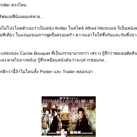
thriller ตรงไหน
่ะสิพ่อแม่พี่น้องผองสหาย...
งไม่โปรโมตตัวเองว่าเป็นหนัง thriller ในสไตล์ Alfred Hitchcock ก็เป็นหนังด
งเลยทีเดียว ในแง่มุมของการพูดถึงครอบครัว ความเอาใจใส่ซึ่งกันและกันซึ่งข
แสดงของ Carole Bouquet ที่เป็นภรรยามากกว่า เพราะรู้สึกว่าพอเธอตัดสิ
ละหายไปจากหนัง) รู้สึกเหมือนหนังมันว่างเปล่าๆชอบกล...
้สึกดีกว่านี้ถ้าไม่โดนทั้ง Poster และ Trailer หลอกเอา