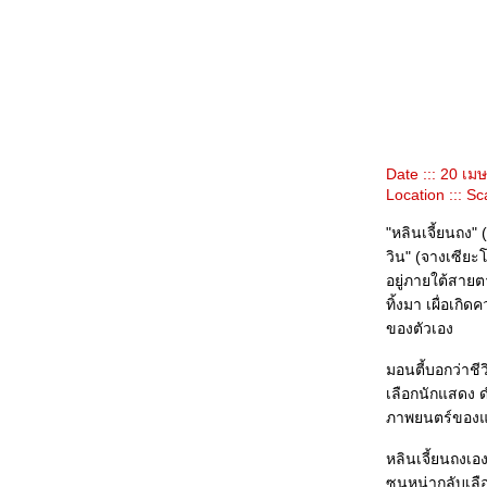
Star Wars Episode 3 : Revenge of the Sith เหมือนจะ
ไม่ดี แต่ก็เหมือนจะดี...
Sin City โหด ซาดิสต์ ถึงลูกถึงคน ถึงเลือดถึงเนื้อ...
Kingdom of Heaven รบกันไปเพื่อ???
I Am David เรียบๆ เฉยๆ พอดูได้
Bangkok:Dangerous ร่วมกันยืนไว้อาลัยออกไซด์ แปง...
The Interpreter เมื่อสามออสการ์โคจรมาพบกัน
Hide and Seek ใครบอกตอนจบ บ้านบึ้ม...
The Fog of War ม่านหมอกแห่งสงคราม
Date ::: 20 เ
And all razzies go to........ The Eye 10
Location ::: Sc
The Chorus หนังดีแบบดูง่ายๆ
The Motorcycle Diaries เรียบๆ แต่ลุ่มลึก
"หลินเจี้ยนถง"
บุปผาราตรี เฟส 2 หนังเอามันส์ กระชากจิต...
วิน" (จางเซียะ
Hotel Rwanda กับความจัญไรของใจคน
อยู่ภายใต้สายตา
ความแตกต่างของหนังผู้หญิงและหนังผู้ชา
ทิ้งมา เผื่อเก
หลวงพี่เท่ง...ง่ะ
ของตัวเอง
้อนอดีต อันดากับฟ้าใส...
เก็บตกสถิติออสการ์ (น่าอ่าน)
มอนตี้บอกว่าชี
เลือกนักแสดง ด
ภาพยนตร์ของแม
หลินเจี้ยนถงเอ
ซุนหน่ากลับเล