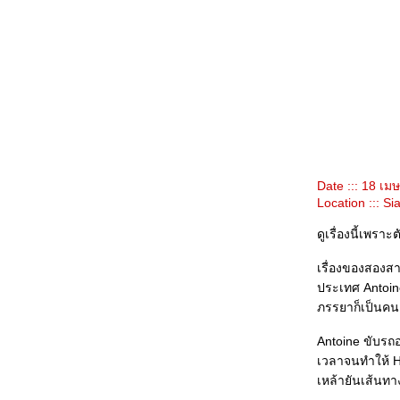
ซ่บเรื่องหนัง(5) : Jasmine Women/ My Super Ex-
Girlfriend/ Dreamer/ An Inconvenient Truth/ Cube
ซ่บเรื่องหนัง(4) : โคตรรักเอ็งเลย/ The Lake House/
House of Wax/ Miami Vice/ United 93/ Brick
ซ่บเรื่องหนัง(3) : Superman Returns/ แก๊งชะนีกับอี
อบ/ The Alibi/ Lady in the Water/ Sad Movie
ซ่บเรื่องหนัง(2) : Don't Tell/ X-Men 3/ หนูหิ่น เดอะมูฟ
วี่/ The Bow/ Pirates of the Caribbean 2
ซ่บเรื่องหนัง(1) : Sympathy For Mr Vengeance/ The
Lover/ Spirited Away/ The Omen/ Scary Movie 4
ต้มยำรวมมิตร(3-จบ) Poseidon/ มอ๘/ Match Point/
The Da Vinci Code/ Kinsey/ Always/ ก้านกล้ว
Date ::: 18 เ
ต้มยำรวมมิตร(2) ลาง-หลอก-หลอน/ The Wild/ Red
Location ::: S
Lights/ Perhaps Love/ Date Movie/ Ice Age 2/ M:I:3
ต้มยำรวมมิตร(1) Capote/ V For Vendetta/ Inside
ดูเรื่องนี้เพราะ
Man/ Where the Truth Lies/ Hoodwinked/ She's the
Man
เรื่องของสองสา
จับฉ่ายตอนอวสาน : The Constant Gardener/
Transamerica/ Final Destination 3/ A History of
ประเทศ Antoine
Violence
ภรรยาก็เป็นคนค
จับฉ่ายตอนที่ 2 : Paradise Now/ กระสือวาเลนไทน์/
Walk the Line/ Munich/ เด็กหอ/ Invisible Waves
Antoine ขับรถ
จับฉ่ายตอนที่ 1 : Memoirs of a Geisha/ Brokeback
Mountain/ Sophie Scholl : The Final Days/ Tsotsi
เวลาจนทำให้ He
When Crash was crashed, เมื่อ Crash กลายเป็นแพะ
เหล้ายันเส้นทา
Rashomon ธรรมชาติของมนุษย์