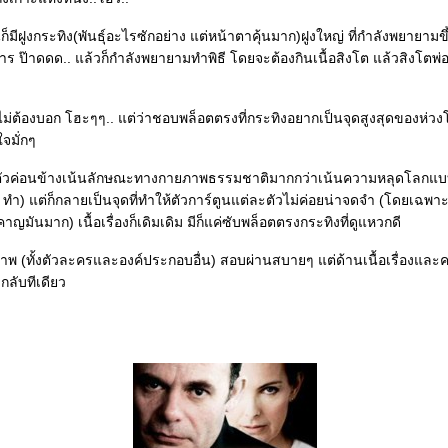
ีฝูงกระทิง(พันธุ์อะไรซักอย่าง แต่หน้าตาคุ้นมาก)ฝูงใหญ่ ที่กำลังพยายามขึ้น
ร ป๊าดดด.. แล้วก็กำลังพยายามทำพิธี โดยจะต้องกินเนื้อสิงโต แล้วสิงโตพ่อ
ม่ต้องบอก โฮะๆๆ.. แต่ว่าชอบพล็อตตรงที่กระทิงอยากเป็นจุดสูงสุดของห่วงโ
จมั่กๆ
ัวค่อนข้างเน้นลักษณะทางกายภาพธรรมชาติมากกว่าเน้นความหลุดโลกแบบ
 ทำ) แต่ก็กลายเป็นจุดที่ทำให้ตัวการ์ตูนแต่ละตัวไม่ค่อยน่าจดจำ (โดยเฉพา
มันมาก) เนื้อเรื่องก็เดิมเดิม มีก็แค่ซับพล็อตตรงกระทิงที่ดูแหวกดี
ภาพ (ทั้งตัวละครและองค์ประกอบอื่น) สอบผ่านสบายๆ แต่ด้านเนื้อเรื่องแล
กลับทีเดียว