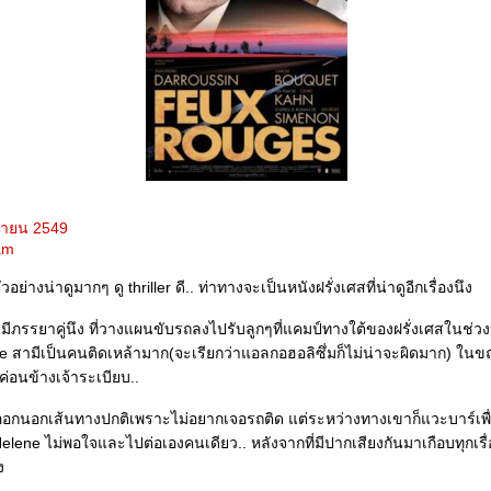
มษายน 2549
iam
ตัวอย่างน่าดูมากๆ ดู thriller ดี.. ท่าทางจะเป็นหนังฝรั่งเศสที่น่าดูอีกเรื่องนึง
มีภรรยาคู่นึง ที่วางแผนขับรถลงไปรับลูกๆที่แคมป์ทางใต้ของฝรั่งเศสในช่
 สามีเป็นคนติดเหล้ามาก(จะเรียกว่าแอลกอฮอลิซึ่มก็ไม่น่าจะผิดมาก) ในข
่อนข้างเจ้าระเบียบ..
ออกนอกเส้นทางปกติเพราะไม่อยากเจอรถติด แต่ระหว่างทางเขาก็แวะบาร์เพื่
lene ไม่พอใจและไปต่อเองคนเดียว.. หลังจากที่มีปากเสียงกันมาเกือบทุกเรื่อ
ง