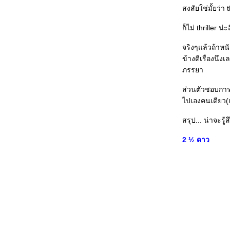
March of the Penguins วิบากแห่งเผ่าพันธุ์
สงสัยใช่มั้ยว่า 
Nanoguy Awards 2005
The Chronicles of Narnia : The Lion, The Witch and
ก็ไม่ thriller น
the Wardrobe แฟนตาซีอลังการส่งท้ายระกาศก
King Kong ลิงยักษ์ที่คนต้องเสียน้ำตาให้
จริงๆแล้วถ้าหนั
Harry Potter and the Goblet of Fire ขาดหาย ตกหล่น
พอทน ดูไป
ข้างดีเรื่องนึ
Nana สองสาว สองฝัน แต่ชื่อเดียวกัน
ภรรยา
เที่ยวนี้ ว่าด้วยความตาย Corpse Bride / Saw 1-2
คอมโบหนังโรง Into the Blue / Flightplan / 3-Iron /
ส่วนตัวชอบการ
อหิงสา จิ๊กโก๋มีกรรม
ไปเองคนเดียว(แ
คอมโบอีกซักทีดีไหม? Cinderella Man/Red Eye/เพื่อน
สนิท
สรุป... น่าจะรู
Charlie and the Chocolate Factory หนังเด็ก ที่น่าให้
ผู้ใหญ่ดู
2 ½ ดาว
คอมโบอย่างบ้าคลั่ง กับหนัง 4 เรื่องรวด
Team America : World Police เสียดสี ดีเดือด เลือด
พล่าน
The Machinist หลอนได้ที่ สยองได้ใจ
The Island มนุษย์หนอมนุษย์...
A Snake of June อสรพิษ=ตัณหา
War of the Worlds ถึงมนุษย์ผู้หลงลำพอง
Mr and Mrs Smith อารมณ์เดียวกับ "มหาลัยเหมืองแร่"
มหาลัยเหมืองแร่ กินได้ แต่ไม่กลมกล่อม