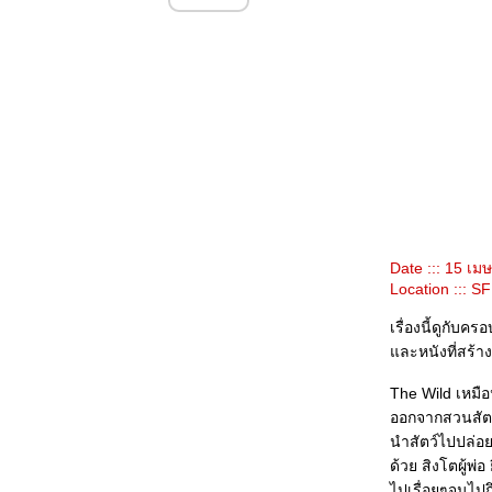
รวม Review ภาพยนตร์ที่ได้ดูในเดือนมีนาคม 2550
รวม Review ภาพยนตร์ที่ได้ดูในเดือนกุมภาพันธ์ 2550
รวม Review ภาพยนตร์ที่ได้ดูในเดือนมกราคม 2550
Fur: An Imaginary Portrait of Diane Arbus
(สหรัฐอเมริกา, Steven Shainberg, 2006)
Open Season (สหรัฐอเมริกา, กำกับสามคน, 2006)
Thank You for Smoking (สหรัฐอเมริกา, Jason
Reitman, 2005)
Earthcore - หนังสั้นปฐมบทของ "13 เกมสยอง" (ไทย, ชู
เกียรติ ศักดิ์วีระกุล, อนุโลมว่า 2550 ละกัน)
Final Score-365 วัน ตามติดชีวิตเด็กเอ็นท์ (ไทย, โสรยา
นาคะสุวรรณ, 2550)
A Stranger of Mine aka Unmei janai hito (ญี่ปุ่น,
Uchida Kenji, 2005)
Date ::: 15 เ
Velvet Goldmine (สหราชอาณาจักร+สหรัฐอเมริกา,
Location ::: S
Todd Haynes, 1998)
ตำนานสมเด็จพระนเรศวรมหาราช ภาคองค์ประกันหงสา
เรื่องนี้ดูกับ
(ไทย, หม่อมเจ้าชาตรีเฉลิม ยุคล, 2550)
ละหนังที่สร้าง
Dead Poets Society (สหรัฐอเมริกา, Peter Weir, 1989)
ครูสมศรี (ไทย, หม่อมเจ้าชาตรีเฉลิม ยุคล, 2528)
The Wild เหมือน
Reservoir Dogs (สหรัฐอเมริกา, Quentin Tarantino,
1992)
ออกจากสวนสัตว์
10 หนังสั้นในโครงการ "ชวนเด็กดูหนัง"
นำสัตว์ไปปล่อ
Conflict (สหภาพโซเวียต, ใครกำกับ?, ปีไหนก็ไม่รู้)
ด้วย สิงโตผู้พ
Takeshis' (ญี่ปุ่น, Kitano Takeshi, 2005)
ไปเรื่อยๆจนไปถึ