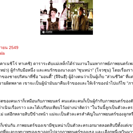
มษายน 2549
ala
 (คาเนชิโร่ ทาเคชิ) ดาราระดับแม่เหล็กได้ร่วมงานในมหากาพย์ภาพยนตร์เพ
โหย่ว) ผู้กำกับมือหนึ่ง และคนรักของนางเอก "ซุนหน่า" (โจวซุน) โดยเรื่อง
ของชายปริศนาที่ชื่อ "มอนตี้" (จีจินฮี) ผู้อ้างตนว่าเป็นผู้เก็บ "ส่วนชีวิต" ที
ิดความผิดพลาด เขาจะเป็นผู้นำมันมาคืนเจ้าของและให้เจ้าของนำไปแก้ไข "ภา
วิตของคนเราก็เหมือนกับภาพยนตร์ คนแต่ละคนก็เป็นผู้กำกับภาพยนตร์ของตัวเ
ำเนินเรื่องราว และได้เปรียบเทียบไว้อย่างน่าคิดว่า "ในวันนี้ลูกเป็นตัวละ
่ แต่อีกหลายสิบปีข้างหน้า แม่จะเป็นตัวละครสำคัญในภาพยนตร์ของลูกหรื
งก็เช่นกัน ภาพยนตร์ของเขามีซุนหน่าเป็นตัวละครเอกมาตลอดสิบปีตั้งแต่เข
ือกที่จะลบบทบาทของเขาออกไปจากภาพยนตร์ของเธอ และเลือกหนี่เหวินมา