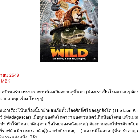
มษายน 2549
F MBK
ครอบครัวขอรับ เพราะว่าท่านน้องเกิดอยากดูขึ้นมา (น้องเราเป็นโรคแปลกๆ ต้อง
จากเกมทุกเรื่อง โหะๆๆ)
เอาเรื่องโน้นเรื่องนี้มายำผสมกันทั้งเรื่องศักดิ์ศรีของลูกสิงโต (The Lion Kin
 (Madagascar) เมื่อลูกของสิงโตดาราของสวนสัตว์เกิดน้อยใจพ่อ แล้วเผลอไ
ยป่า ทำให้ก๊วนเขาดิน(ตามชื่อไทยของหนังอะนะ) ต้องตามออกไปพาตัวกลับ
่อ ยีราฟตัวเมีย กระรอกตัวผู้(แอบรักยีราฟอยู่ - -) และหมีโคอาล่า(ที่น่ารำ
งเกาะแห่งหนึ่ง..โอ้ว..