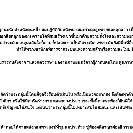
านะนักทำหนังคนหนึ่ง ผมปฏิบัติกับหนังของผมประดุจลูกชายและลูกสาว เมื่อ
ือเกลียดลูกของผม ตราบใดที่ผมสร้างเขาขึ้นมาด้วยความตั้งใจและความพยา
ม่ว่าจะด้วยเหตุผลอันใดก็ตาม ก็ปล่อยเขาเป็นอิสระเถิด เพราะมันยังมีพื้นที่อื่
ทำให้พวกเขาพิกลพิการจากระบบแห่งความกลัวหรือความละโมบ มิฉะน
ปรารภหลังจาก "แสงศตวรรษ" ผลงานภาพยนตร์จากผู้กำกับคนไทย พูดภาษา
คิดว่าพระกลุ่มนี้โดนจี้จุดจึงร้อนตัวเกินไป หรือเป็นพวกอยากดัง จึงต้องทำ
มั่วสีกา หรือใช้มีดกรีดร่างกาย หลอกลวงประชาชน ทั้งนี้หากจะฟ้องก็ยินดีใ
ร ก็เชิญ ผมไม่สนใจ แต่เห็นว่าพระกลุ่มนี้ไม่เหมาะสมในสมณะ และเป็นพ
(คำตอบโต้ภายหลังกลุ่มพระสงฆ์ที่ชุมนุมประท้วง ขู่ฟ้องคดีอาญาต่ออธิการ