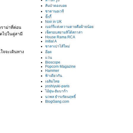
หา url รูป
สันป่าตองบอ
ซาตานอเวจี
จั๊กกี้
Noir in UK
เบอร์รี่แห่งความตายคือฝ้ายน้อ
ราม่าที่ค่อน
เช็ครอบสยามลิโด้สกาล่า
าดไปในคู่สามี
House Rama RCA
initial A
ซาลาเปาไส้ใหม่
นใจจะเดินทาง
อ๊อด
ว่น
Bioscope
Popcorn Magazine
Hammer
ฟ้าเดียวกัน
เฉลิมไท
yoshiyuki-paris
ไอ้ยุ่น-ฮัมบาก้า
นวพล ธำรงรัตนฤทธิ์
BlogGang.com