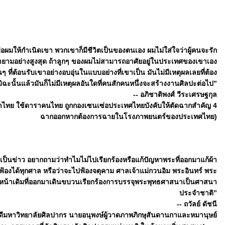
ผมให้กำเนิดเขา พวกเขาก็มีชีวิตเป็นของตนเอง ผมไม่ใส่ใจว่าผู้คนจะรัก
ยามอย่างสูงสุด ถ้าลูกๆ ของผมไม่สามารถอาศัยอยู่ในประเทศของเขาเอง
นๆ ที่ต้อนรับเขาอย่างอบอุ่นในแบบอย่างที่เขาเป็น มันไม่มีเหตุผลเลยที่ต้อง
ั้นแล้วมันก็ไม่มีเหตุผลอันใดที่คนสักคนหนึ่งจะสร้างงานศิลปะต่อไป”
-- อภิชาติพงศ์ วีระเศรษฐกุล
ไทย ใช้ดาราคนไทย ถูกกองเซนเซ่อประเทศไทยบังคับให้ตัดฉากสำคัญ 4
ฉากออกหากต้องการฉายในโรงภาพยนตร์ของประเทศไทย)
ตัวเป็นข่าว อยากถามว่าทำไมไม่ไปเรียกร้องหรือแก้ปัญหาพระที่ออกมาแก้ผ้า
ห้ฟ้องได้ทุกศาล หรือว่าจะไปฟ้องจตุคาม ศาลเจ้าแม่กวนอิม พระอินทร์ พระ
ระหน้าเดิมที่ออกมาเดินขบวนเรียกร้องการบรรจุพระพุทธศาสนาเป็นศาสนา
ประจำชาติ”
-- ถวัลย์ ดัชนี
บดีมหาวิทยาลัยศิลปากร นายอนุพงษ์ผู้วาดภาพภิกษุสันดานกาและหมานุษย์