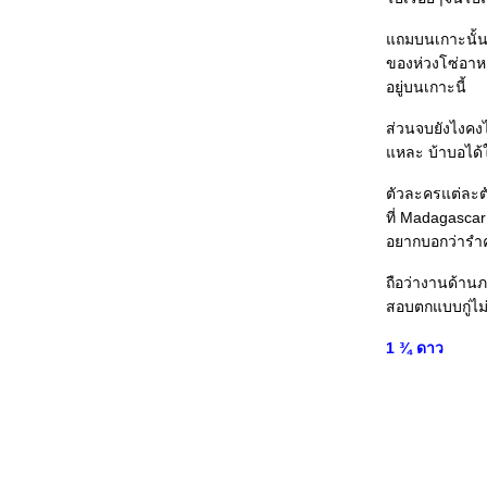
Wordplay (สหรัฐอเมริกา, Patrick Creadon, 2006)
The Black Dahlia (เยอรมนี+สหรัฐอเมริกา, Brian de
ถมบนเกาะนั้นก็ม
Palma, 2006)
Hidden aka Cache
ของห่วงโซ่อาหา
(ฝรั่งเศส+ออสเตรีย+เยอรมนี+อิตาลี, Michael Haneke,
อยู่บนเกาะนี้
2005)
Perfume: The Story of a Murderer
(เยอรมนี+ฝรั่งเศส+สเปน, Tom Tykwer, 2006)
ส่วนจบยังไงคงไ
Blood Diamond (สหรัฐอเมริกา, Edward Zwick, 2006)
หละ บ้าบอได้ใ
Nanoguy Awards 2006
Nanoguy Awards 2006 ช่วงที่ 2
ตัวละครแต่ละต
Nanoguy Awards 2006 ช่วงที่ 1
ที่ Madagascar
จมโลกเซลลูลอยด์
อยากบอกว่ารำคาญ
ปิดเทอมผลาญหนัง ตอนที่ 4 : อำมหิตพิศวาส/ เปนชู้กับผี/
Stormy Night/ หมากเตะรีเทิร์น/ mastersOFhorror
ถือว่างานด้าน
ปิดเทอมผลาญหนัง ตอนที่ 3 : Days of Glory/ Candy/
The Pianist / Infernal Affairs /Monster House
สอบตกแบบกู่ไม่
ปิดเทอมผลาญหนัง ตอนที่ 2 :: The Last Emperor/ DOA/
ผีคนเป็น/ Climates/ 21 Grams/ The Departed
1 ¾ ดาว
ปิดเทอมผลาญหนัง ตอนที่ 1 : Cars/ The Ant Bully/ 13
เกมสยอง/ A Soap/ Paris, I Love You/ Rob-B-Hood
ซ่บหนัง ทั้งเทอม!!
ซ่บเรื่องหนัง(7-จบ) : The Wind that Shakes the
Barley, WTC, The Devil Wears Prada, The Child
ซ่บเรื่องหนัง(6) : Me and Youฯ, The Thomas Crown
Affair, The Host, Seasons Change, Death Note