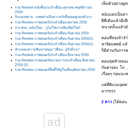
เห็นตัวอย่างดู
รวม Review หนังสั้นประจำเดือน ตุลาคม-พฤศจิกายน
2550
หนังแยกเป็นสามเ
รักแห่งสยาม : บทพล่ามถึงความรักที่ลอยอยู่รอบตัวเรา
ผีที่เดินแล้วมี
รวม Review ภาพยนตร์ประจำเดือน ตุลาคม 2550
ขนาดนั้นแล้วม
ร่าง พรบ. ฉบับใหม่... กูไม่ใช่เกาหลีเหนือโว้ย!!
รวม Review ภาพยนตร์ประจำเดือน กันยายน 2550
ตอนที่สองถ้าจำ
รวม Review ภาพยนตร์ประจำเดือน กันยายน 2550(2)
หาจิตแพทย์ แล้วก
รวม Review ภาพยนตร์ประจำเดือน กันยายน 2550(1)
ชำแหละความชิบหายของ "เพื่อน...กูรักมึงว่ะ"
ก็มีส่วนกับการ
รวม Review ภาพยนตร์ประจำเดือน สิงหาคม 2550
รวม Review ภาพยนตร์ขนาดยาวประจำเดือน สิงหาคม
ตอนสุดท้ายของพ
2550 (2)
กันตายล่ะ โถ่.
รวม Review ภาพยนตร์สั้นที่ได้ดูในเดือนสิงหาคม 2550
เรื่อยๆ ก่อนจะพ
รวม Review ภาพยนตร์ขนาดยาวประจำเดือน สิงหาคม
2550 (1)
ต่ที่ติแบบจุดค
รวม Review ภาพยนตร์ 16 เรื่องจาก Bangkok Film
รวม Review ภาพยนตร์ที่ได้ดูในเดือนกรกฎาคม 2550
มากๆๆๆ
รวม Review ภาพยนตร์ที่ได้ดูในเดือนมิถุนายน 2550
รวม Review ภาพยนตร์ที่ได้ดูในเดือนพฤษภาคม 2550
2 ดาว
(ได้ตอน 
Memories of Matsuko แค่อยากเป็นคนที่ถูกรัก แค่อยาก
เป็นคนที่ถูกใครสักคนเข้าใจ
Pan's Labyrinth มันหนังรัฐศาสตร์ชัดๆเลยครับพี่น้อง!!!
ad
รวม Review ภาพยนตร์ที่ได้ดูในเดือนเมษายน 2550