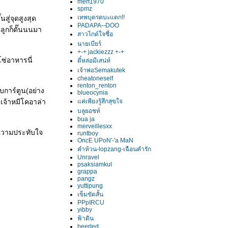
merf1970
spmz
เทพบุตรตบะแตก!!
สู่จุดสูงสุด
PADAPA--DOO
ลูกก็ดั๊นนนมา
สาวไกด์ใจซื่อ
นายเบียร์
+-+ jackiezzz +-+
ซ่อาหารนี่
ตี๋หล่อมีเสน่ห์
เจ้าพ่อSemakutek
cheatoneself
renton_renton
การ์ตูน(อย่าง
blueocynia
ะเจ้าหมีโคอาล่า
ค่เพียงรู้สึกสุขใจ
บลูยอชท์
bua ja
merveillesxx
ะความประทับใจ
runtboy
OncE UPoN'-'a MaN
คำห้วน-lopzang-เฉือนคำรัก
Unravel
psaksiamkul
grappa
pangz
yuttipung
เข็มขัดสั้น
PPpIRCU
yibby
ฟ้าดิน
beerled