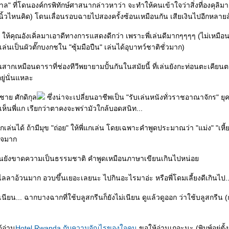
มาล" ที่โดนองค์กรพิทักษ์ศาสนากล่าวหาว่า จะทำให้คนเข้าใจว่าสิ่งที่องคุลิม
เท้านิ้วไหนคิด) โดนเลื่อนรอบฉายไปสองครั้งซ้อนเหมือนกัน เสียเงินไปอีกหลาย
ห้คุณอังเคิ่ลมาเอาดีทางการแสดงดีกว่า เพราะพี่เล่นดีมากๆๆๆๆ (ไม่เหมือนล
เล่นเป็นผัวตั๊กบงกชใน "ซุ้มมือปืน" เล่นได้อุบาทว์ชาติชั่วมาก)
ป็นสากเหมือนดาราที่ช่องทีวีพยายามปั้นกันในสมัยนี้ ที่เล่นยังกะท่อนตะเคียน
ยู่นั่นแหละ
าย ศักดิกุล
ซึ่งน่าจะเปลี่ยนอาชีพเป็น "รับเล่นหนังทั่วราชอาณาจักร" ยุ
เห็นพี่แก เรียกว่าตาคงจะพร่ามัวใกล้บอดสนิท...
ี่แกเล่นได้ ถ้ามีมุข "ถ่อย" ให้พี่แกเล่น โดยเฉพาะคำพูดประมาณว่า "แม่ง" "เหี้ย
้ใจมาก
อนยังขาดความเป็นธรรมชาติ คำพูดเหมือนภาษาเขียนเกินไปหน่อ
ลลาอ้วนมาก อวบขึ้นเยอะเลยนะ ไปกินอะไรมาอ่ะ หรือพี่โดมเลี้ยงดีเกินไป..
่เนียน... ฉากบางฉากที่ใช้บลูสกรีนก็ยังไม่เนียน ดูแล้วดูออก ว่าใช้บลูสกรีน (ก
้อ่าน
Hotel Rwanda กับความจัญไรของใจคน
ขอให้อ่านเถอะนะ (พิมพ์อยู่ตั