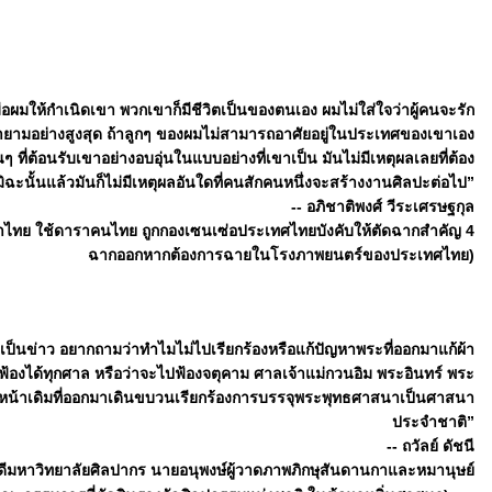
ผมให้กำเนิดเขา พวกเขาก็มีชีวิตเป็นของตนเอง ผมไม่ใส่ใจว่าผู้คนจะรัก
ยามอย่างสูงสุด ถ้าลูกๆ ของผมไม่สามารถอาศัยอยู่ในประเทศของเขาเอง
นๆ ที่ต้อนรับเขาอย่างอบอุ่นในแบบอย่างที่เขาเป็น มันไม่มีเหตุผลเลยที่ต้อง
ั้นแล้วมันก็ไม่มีเหตุผลอันใดที่คนสักคนหนึ่งจะสร้างงานศิลปะต่อไป”
-- อภิชาติพงศ์ วีระเศรษฐกุล
ไทย ใช้ดาราคนไทย ถูกกองเซนเซ่อประเทศไทยบังคับให้ตัดฉากสำคัญ 4
ฉากออกหากต้องการฉายในโรงภาพยนตร์ของประเทศไทย)
ตัวเป็นข่าว อยากถามว่าทำไมไม่ไปเรียกร้องหรือแก้ปัญหาพระที่ออกมาแก้ผ้า
ห้ฟ้องได้ทุกศาล หรือว่าจะไปฟ้องจตุคาม ศาลเจ้าแม่กวนอิม พระอินทร์ พระ
ระหน้าเดิมที่ออกมาเดินขบวนเรียกร้องการบรรจุพระพุทธศาสนาเป็นศาสนา
ประจำชาติ”
-- ถวัลย์ ดัชนี
บดีมหาวิทยาลัยศิลปากร นายอนุพงษ์ผู้วาดภาพภิกษุสันดานกาและหมานุษย์