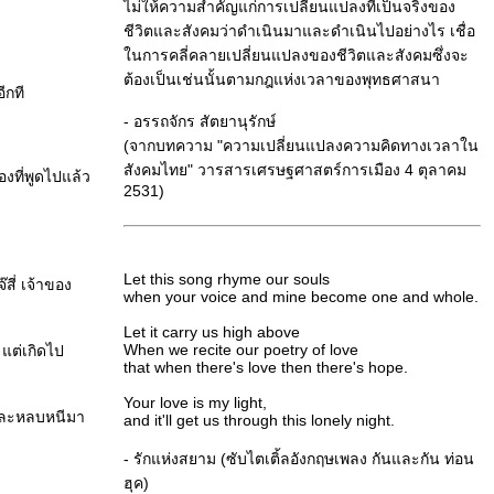
ไม่ให้ความสำคัญแก่การเปลี่ยนแปลงที่เป็นจริงของ
ชีวิตและสังคมว่าดำเนินมาและดำเนินไปอย่างไร เชื่อ
นการคลี่คลายเปลี่ยนแปลงของชีวิตและสังคมซึ่งจะ
ต้องเป็นเช่นนั้นตามกฎแห่งเวลาของพุทธศาสนา
ีกที
- อรรถจักร สัตยานุรักษ์
(จากบทความ "ความเปลี่ยนแปลงความคิดทางเวลาใน
สังคมไทย" วารสารเศรษฐศาสตร์การเมือง 4 ตุลาคม
งที่พูดไปแล้ว
2531)
Let this song rhyme our souls
สี่ เจ้าของ
when your voice and mine become one and whole.
Let it carry us high above
When we recite our poetry of love
 แต่เกิดไป
that when there's love then there's hope.
Your love is my light,
ร และหลบหนีมา
and it'll get us through this lonely night.
- รักแห่งสยาม (ซับไตเติ้ลอังกฤษเพลง กันและกัน ท่อน
ฮุค)