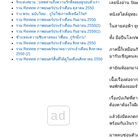
รักแห่งสยาม : บทพล่ามถึงความรักที่ลอยอยู่รอบตัวเรา
เลยนั่งอ่าน Sta
รวม Review ภาพยนตร์ประจำเดือน ตุลาคม 2550
ร่าง พรบ. ฉบับใหม่... กูไม่ใช่เกาหลีเหนือโว้ย!!
หนังสไตล์ยุทธเ
รวม Review ภาพยนตร์ประจำเดือน กันยายน 2550
รวม Review ภาพยนตร์ประจำเดือน กันยายน 2550(2)
นสายล่อฟ้า ยุท
รวม Review ภาพยนตร์ประจำเดือน กันยายน 2550(1)
ชำแหละความชิบหายของ "เพื่อน...กูรักมึงว่ะ"
ทั้ง มือปืนโลก
รวม Review ภาพยนตร์ประจำเดือน สิงหาคม 2550
รวม Review ภาพยนตร์ขนาดยาวประจำเดือน สิงหาคม
ภาคนี้ก็เหมือน
2550 (2)
มารับเชิญคนละฉ
รวม Review ภาพยนตร์สั้นที่ได้ดูในเดือนสิงหาคม 2550
รวม Review ภาพยนตร์ขนาดยาวประจำเดือน สิงหาคม
สายัณห์ออกมาฉ
2550 (1)
รวม Review ภาพยนตร์ 16 เรื่องจาก Bangkok Film
เนื้อเรื่องต่อจ
รวม Review ภาพยนตร์ที่ได้ดูในเดือนกรกฎาคม 2550
หอพักต้องยอมจ
รวม Review ภาพยนตร์ที่ได้ดูในเดือนมิถุนายน 2550
รวม Review ภาพยนตร์ที่ได้ดูในเดือนพฤษภาคม 2550
เรื่องบังเกิดที่
Memories of Matsuko แค่อยากเป็นคนที่ถูกรัก แค่อยาก
เป็นคนที่ถูกใครสักคนเข้าใจ
ต้องตาต้องใจผีเ
Pan's Labyrinth มันหนังรัฐศาสตร์ชัดๆเลยครับพี่น้อง!!!
ad
รวม Review ภาพยนตร์ที่ได้ดูในเดือนเมษายน 2550
ล้วยังมีตลกตกอ
รวม Review ภาพยนตร์ที่ได้ดูในเดือนมีนาคม 2550
พร้อมกับเงินรา
รวม Review ภาพยนตร์ที่ได้ดูในเดือนกุมภาพันธ์ 2550
รวม Review ภาพยนตร์ที่ได้ดูในเดือนมกราคม 2550
มาหลบซ่อนตัวอยู่