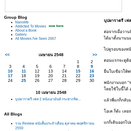
Group Blog
บุปผาราตรี เฟส
Nanolife
Addicted To Movies
About a Book
ต่อจากเมื่อวานท
Gallery
ได้มาตั้งนานน
All Movies I've Seen 2007
ไปดูรอบของหนัง
<<
เมษายน 2548
>>
ตอนแรกจะดูดิอ
1
2
3
4
5
6
7
8
9
10
11
12
13
14
15
16
ื่นใบเขียวให้พ
17
18
19
20
21
22
23
24
25
26
27
28
29
30
พนักงานบอก "รอซ
ดยใช้ใบนี้ได้ 
10 เมษายน 2548
บุปผาราตรี เฟส 2 หนังเอามันส์ กระชากจิต...
ล้วพี่แกก็กลับม
อเค ก็ด้ะ เลยถ
All Blogs
กก็เดินออกไปดู
รวม Review หนังสั้นประจำเดือน ตุลาคม-พฤศจิกายน
2550