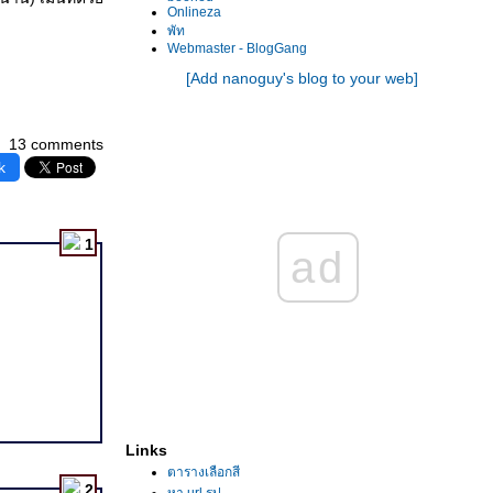
Onlineza
พัท
Webmaster - BlogGang
[Add nanoguy's blog to your web]
13 comments
k
1
ad
Links
ตารางเลือกสี
2