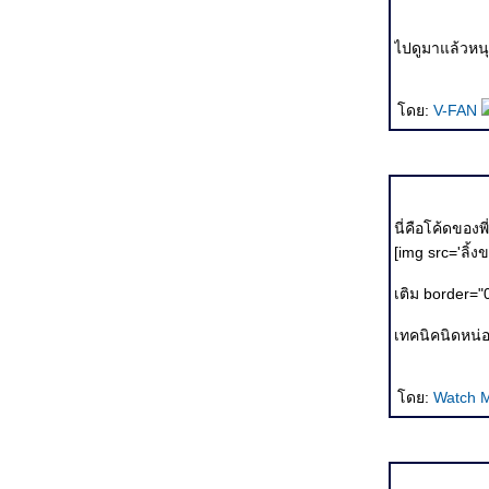
the Wardrobe แฟนตาซีอลังการส่งท้ายระกาศก
King Kong ลิงยักษ์ที่คนต้องเสียน้ำตาให้
Harry Potter and the Goblet of Fire ขาดหาย ตกหล่น
ไปดูมาแล้วหนุ
พอทน ดูไป
Nana สองสาว สองฝัน แต่ชื่อเดียวกัน
เที่ยวนี้ ว่าด้วยความตาย Corpse Bride / Saw 1-2
ดย:
V-FAN
คอมโบหนังโรง Into the Blue / Flightplan / 3-Iron /
อหิงสา จิ๊กโก๋มีกรรม
คอมโบอีกซักทีดีไหม? Cinderella Man/Red Eye/เพื่อน
สนิท
Charlie and the Chocolate Factory หนังเด็ก ที่น่าให้
นี่คือโค้ดของพี่
ผู้ใหญ่ดู
[img src='ลิ้ง
คอมโบอย่างบ้าคลั่ง กับหนัง 4 เรื่องรวด
Team America : World Police เสียดสี ดีเดือด เลือด
เติม border="
พล่าน
The Machinist หลอนได้ที่ สยองได้ใจ
เทคนิคนิดหน่
The Island มนุษย์หนอมนุษย์...
A Snake of June อสรพิษ=ตัณหา
War of the Worlds ถึงมนุษย์ผู้หลงลำพอง
ดย:
Watch 
Mr and Mrs Smith อารมณ์เดียวกับ "มหาลัยเหมืองแร่"
มหาลัยเหมืองแร่ กินได้ แต่ไม่กลมกล่อม
Star Wars Episode 3 : Revenge of the Sith เหมือนจะ
ไม่ดี แต่ก็เหมือนจะดี...
Sin City โหด ซาดิสต์ ถึงลูกถึงคน ถึงเลือดถึงเนื้อ...