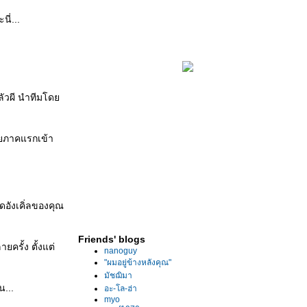
ี่...
กลัวผี นำทีมโด
ศัยภาคแรกเข้า
วดอังเคิ่ลของคุณ
Friends' blogs
ครั้ง ตั้งแต่
nanoguy
"ผมอยู่ข้างหลังคุณ"
มัชฌิมา
น...
อะ-โล-ฮ่า
myo