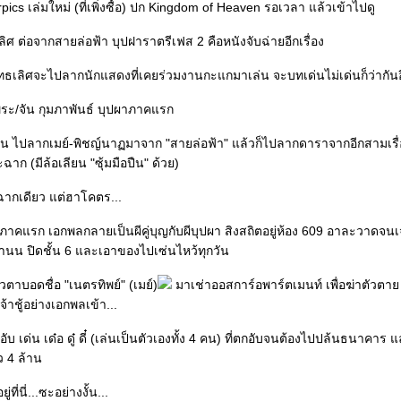
rpics เล่มใหม่ (ที่เพิ่งซื้อ) ปก Kingdom of Heaven รอเวลา แล้วเข้าไปดู
ลิศ ต่อจากสายล่อฟ้า บุปฝาราตรีเฟส 2 คือหนังจับฉ่ายอีกเรื่อง
ธเลิศจะไปลากนักแสดงที่เคยร่วมงานกะแกมาเล่น จะบทเด่นไม่เด่นก็ว่ากันอ
/พระ/จัน กุมภาพันธ์ บุปผาภาคแรก
กัน ไปลากเมย์-พิชญ์นาฏมาจาก "สายล่อฟ้า" แล้วก็ไปลากดาราจากอีกสามเรื่อ
าก (มีล้อเลียน "ซุ้มมือปืน" ด้วย)
ากเดียว แต่ฮาโคตร...
ากภาคแรก เอกพลกลายเป็นผีคู่บุญกับผีบุปผา สิงสถิตอยู่ห้อง 609 อาละวาดจนเจ๊
ำนน ปิดชั้น 6 และเอาของไปเซ่นไหว้ทุกวัน
สาวตาบอดชื่อ "เนตรทิพย์" (เมย์)
มาเช่าออสการ์อพาร์ตเมนท์ เพื่อฆ่าตัวตาย
จ้าชู้อย่างเอกพลเข้า...
ับ เด่น เด๋อ ดู๋ ดี๋ (เล่นเป็นตัวเองทั้ง 4 คน) ที่ตกอับจนต้องไปปล้นธนาคา
ว 4 ล้าน
ที่นี่...ซะอย่างงั้น...