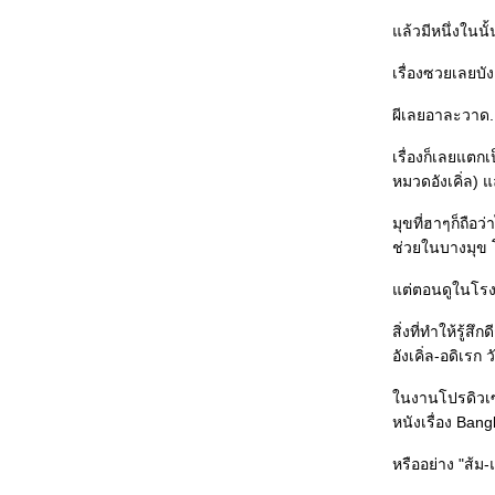
Fur: An Imaginary Portrait of Diane Arbus
(สหรัฐอเมริกา, Steven Shainberg, 2006)
ล้วมีหนึ่งในนั
Open Season (สหรัฐอเมริกา, กำกับสามคน, 2006)
Thank You for Smoking (สหรัฐอเมริกา, Jason
เรื่องซวยเลยบัง
Reitman, 2005)
Earthcore - หนังสั้นปฐมบทของ "13 เกมสยอง" (ไทย, ชู
ผีเลยอาละวาด.
เกียรติ ศักดิ์วีระกุล, อนุโลมว่า 2550 ละกัน)
Final Score-365 วัน ตามติดชีวิตเด็กเอ็นท์ (ไทย, โสรยา
เรื่องก็เลยแตก
นาคะสุวรรณ, 2550)
หมวดอังเคิ่ล) 
A Stranger of Mine aka Unmei janai hito (ญี่ปุ่น,
Uchida Kenji, 2005)
Velvet Goldmine (สหราชอาณาจักร+สหรัฐอเมริกา,
มุขที่ฮาๆก็ถือว
Todd Haynes, 1998)
ช่วยในบางมุข 
ตำนานสมเด็จพระนเรศวรมหาราช ภาคองค์ประกันหงสา
(ไทย, หม่อมเจ้าชาตรีเฉลิม ยุคล, 2550)
ต่ตอนดูในโรง ไม
Dead Poets Society (สหรัฐอเมริกา, Peter Weir, 1989)
ครูสมศรี (ไทย, หม่อมเจ้าชาตรีเฉลิม ยุคล, 2528)
สิ่งที่ทำให้รู้
Reservoir Dogs (สหรัฐอเมริกา, Quentin Tarantino,
อังเคิ่ล-อดิเรก 
1992)
10 หนังสั้นในโครงการ "ชวนเด็กดูหนัง"
นงานโปรดิวเซอร
Conflict (สหภาพโซเวียต, ใครกำกับ?, ปีไหนก็ไม่รู้)
Takeshis' (ญี่ปุ่น, Kitano Takeshi, 2005)
หนังเรื่อง Ban
Wordplay (สหรัฐอเมริกา, Patrick Creadon, 2006)
The Black Dahlia (เยอรมนี+สหรัฐอเมริกา, Brian de
หรืออย่าง "ส้ม-
Palma, 2006)
Hidden aka Cache