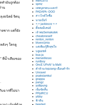
merf1970
าลทำมันถูกต้อง
spmz
ล้าน
เทพบุตรตบะแตก!!
PADAPA--DOO
สาวไกด์ใจซื่อ
ุงธนิตย์ จิตนุ
นายเบียร์
+-+ jackiezzz +-+
ตี๋หล่อมีเสน่ห์
ตายซาก แต่ก็ยัง
เจ้าพ่อSemakutek
cheatoneself
renton_renton
blueocynia
คหลังๆ ใครดู
ค่เพียงรู้สึกสุขใจ
บลูยอชท์
bua ja
merveillesxx
" ที่น้ำเสียงของ
runtboy
OncE UPoN'-'a MaN
คำห้วน-lopzang-เฉือนคำรัก
Unravel
psaksiamkul
grappa
.
pangz
yuttipung
เข็มขัดสั้น
ับฉากที่ไม่น่า
PPpIRCU
yibby
ฟ้าดิน
้งนาน) เม้นท์ด้ว
beerled