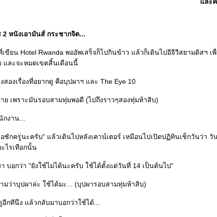
ละคณ
 2 หนังเอามันส์ กระชากจิต...
ี่เขียน Hotel Rwanda พออัพเสร็จก็ไปกินข้าว แล้วก็เดินไปอีจีวีสยามดิสฯ เพื่
ม และจะหมดเขตสิ้นเดือนนี้
สองเรื่องที่อยากดู คือบุปผาฯ และ The Eye 10
าย เพราะมันรอบสามทุ่มพอดี (ไปถึงราวๆสองทุ่มห้าสิบ)
นักงาน...
ักครู่นะครับ" แล้วเดินไปหลังเคาน์เตอร์ เหมือนไปเปิดปฏิทินเช็กวันว่า วันนี้
อะไรเทือกนั้น
า บอกว่า "ยังใช้ไม่ได้นะครับ ใช้ได้ตั้งแต่วันที่ 14 เป็นต้นไป"
ามว่าบุปผาล่ะ ใช้ได้มะ... (บุปผารอบสามทุ่มห้าสิบ)
อีกทีนึง แล้วกลับมาบอกว่าใช้ได้...