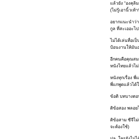
ล้วยัง "องคุลิ
(ฝรั่งเศส+ออสเตรีย+เยอรมนี+อิตาลี, Michael Haneke,
(ไม่รู้เอานิ้ว
2005)
Perfume: The Story of a Murderer
(เยอรมนี+ฝรั่งเศส+สเปน, Tom Tykwer, 2006)
อยากแนะนำว่า ใ
Blood Diamond (สหรัฐอเมริกา, Edward Zwick, 2006)
กูล ที่สะเออะไป
Nanoguy Awards 2006
Nanoguy Awards 2006 ช่วงที่ 2
ไม่ได้เล่นทื่อเ
Nanoguy Awards 2006 ช่วงที่ 1
ป้อนงานให้มันอ
จมโลกเซลลูลอยด์
ปิดเทอมผลาญหนัง ตอนที่ 4 : อำมหิตพิศวาส/ เปนชู้กับผี/
อีกคนคือคุณสมช
Stormy Night/ หมากเตะรีเทิร์น/ mastersOFhorror
ปิดเทอมผลาญหนัง ตอนที่ 3 : Days of Glory/ Candy/
หนังไทยแล้วไม่
The Pianist / Infernal Affairs /Monster House
ปิดเทอมผลาญหนัง ตอนที่ 2 :: The Last Emperor/ DOA/
หนังทุกเรื่อง พ
ผีคนเป็น/ Climates/ 21 Grams/ The Departed
พี่แกพูดแล้วได
ปิดเทอมผลาญหนัง ตอนที่ 1 : Cars/ The Ant Bully/ 13
เกมสยอง/ A Soap/ Paris, I Love You/ Rob-B-Hood
ข้อติ บทบางต
ซ่บหนัง ทั้งเทอม!!
ซ่บเรื่องหนัง(7-จบ) : The Wind that Shakes the
ติข้อสอง พลอยไ
Barley, WTC, The Devil Wears Prada, The Child
ซ่บเรื่องหนัง(6) : Me and Youฯ, The Thomas Crown
ติข้อสาม ซีจีไม
Affair, The Host, Seasons Change, Death Note
ซ่บเรื่องหนัง(5) : Jasmine Women/ My Super Ex-
จะต้องใช้)
Girlfriend/ Dreamer/ An Inconvenient Truth/ Cube
ซ่บเรื่องหนัง(4) : โคตรรักเอ็งเลย/ The Lake House/
ปล. ใครยังไม่ได