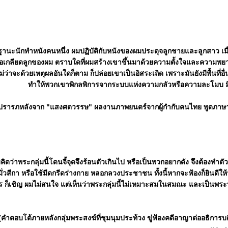
านะนักทำหนังคนหนึ่ง ผมปฏิบัติกับหนังของผมประดุจลูกชายและลูกสาว เมื่อ
ือเกลียดลูกของผม ตราบใดที่ผมสร้างเขาขึ้นมาด้วยความตั้งใจและความพยา
ม่ว่าจะด้วยเหตุผลอันใดก็ตาม ก็ปล่อยเขาเป็นอิสระเถิด เพราะมันยังมีพื้นที่อื่
ทำให้พวกเขาพิกลพิการจากระบบแห่งความกลัวหรือความละโมบ มิฉะน
ปรารภหลังจาก "แสงศตวรรษ" ผลงานภาพยนตร์จากผู้กำกับคนไทย พูดภาษา
คิดว่าพระกลุ่มนี้โดนจี้จุดจึงร้อนตัวเกินไป หรือเป็นพวกอยากดัง จึงต้องทำ
มั่วสีกา หรือใช้มีดกรีดร่างกาย หลอกลวงประชาชน ทั้งนี้หากจะฟ้องก็ยินดีใ
ร ก็เชิญ ผมไม่สนใจ แต่เห็นว่าพระกลุ่มนี้ไม่เหมาะสมในสมณะ และเป็นพ
(คำตอบโต้ภายหลังกลุ่มพระสงฆ์ที่ชุมนุมประท้วง ขู่ฟ้องคดีอาญาต่ออธิการ