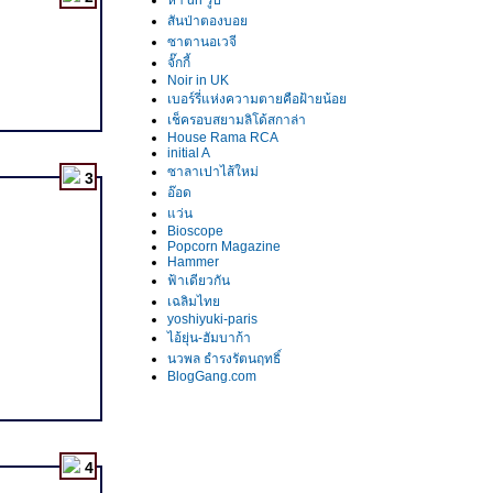
หา url รูป
สันป่าตองบอ
ซาตานอเวจี
จั๊กกี้
Noir in UK
เบอร์รี่แห่งความตายคือฝ้ายน้อ
เช็ครอบสยามลิโด้สกาล่า
House Rama RCA
initial A
ซาลาเปาไส้ใหม่
3
อ๊อด
ว่น
Bioscope
Popcorn Magazine
Hammer
ฟ้าเดียวกัน
เฉลิมไท
yoshiyuki-paris
ไอ้ยุ่น-ฮัมบาก้า
นวพล ธำรงรัตนฤทธิ์
BlogGang.com
4