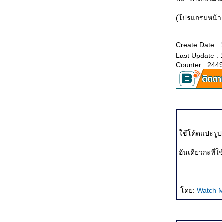
House of Wax/ Miami Vice/ United 93/ Brick
ซ่บเรื่องหนัง(3) : Superman Returns/ แก๊งชะนีกับอี
(โปรแกรมหน้า 
อบ/ The Alibi/ Lady in the Water/ Sad Movie
ซ่บเรื่องหนัง(2) : Don't Tell/ X-Men 3/ หนูหิ่น เดอะมูฟ
วี่/ The Bow/ Pirates of the Caribbean 2
Create Date :
ซ่บเรื่องหนัง(1) : Sympathy For Mr Vengeance/ The
Last Update :
Lover/ Spirited Away/ The Omen/ Scary Movie 4
Counter : 244
ต้มยำรวมมิตร(3-จบ) Poseidon/ มอ๘/ Match Point/
The Da Vinci Code/ Kinsey/ Always/ ก้านกล้ว
ต้มยำรวมมิตร(2) ลาง-หลอก-หลอน/ The Wild/ Red
Lights/ Perhaps Love/ Date Movie/ Ice Age 2/ M:I:3
ต้มยำรวมมิตร(1) Capote/ V For Vendetta/ Inside
Man/ Where the Truth Lies/ Hoodwinked/ She's the
Man
จับฉ่ายตอนอวสาน : The Constant Gardener/
Transamerica/ Final Destination 3/ A History of
ช้โค้ดแปะรูป
Violence
จับฉ่ายตอนที่ 2 : Paradise Now/ กระสือวาเลนไทน์/
อันเดียวกะที่
Walk the Line/ Munich/ เด็กหอ/ Invisible Waves
จับฉ่ายตอนที่ 1 : Memoirs of a Geisha/ Brokeback
Mountain/ Sophie Scholl : The Final Days/ Tsotsi
When Crash was crashed, เมื่อ Crash กลายเป็นแพะ
ดย:
Watch 
Rashomon ธรรมชาติของมนุษย์
March of the Penguins วิบากแห่งเผ่าพันธุ์
Nanoguy Awards 2005
The Chronicles of Narnia : The Lion, The Witch and