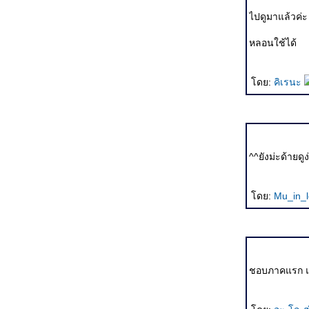
Kingdom of Heaven รบกันไปเพื่อ???
ไปดูมาแล้วค่ะ
I Am David เรียบๆ เฉยๆ พอดูได้
Bangkok:Dangerous ร่วมกันยืนไว้อาลัยออกไซด์ แปง...
หลอนใช้ได้
The Interpreter เมื่อสามออสการ์โคจรมาพบกัน
Hide and Seek ใครบอกตอนจบ บ้านบึ้ม...
The Fog of War ม่านหมอกแห่งสงคราม
ดย:
คิเรนะ
And all razzies go to........ The Eye 10
The Chorus หนังดีแบบดูง่ายๆ
The Motorcycle Diaries เรียบๆ แต่ลุ่มลึก
บุปผาราตรี เฟส 2 หนังเอามันส์ กระชากจิต...
Hotel Rwanda กับความจัญไรของใจคน
ความแตกต่างของหนังผู้หญิงและหนังผู้ชา
^^ยังม่ะด้ายดูง
หลวงพี่เท่ง...ง่ะ
้อนอดีต อันดากับฟ้าใส...
เก็บตกสถิติออสการ์ (น่าอ่าน)
ดย:
Mu_in_
ชอบภาคแรก แต่