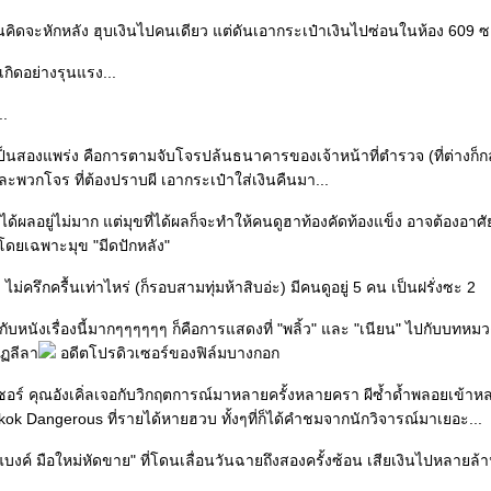
้นคิดจะหักหลัง ฮุบเงินไปคนเดียว แต่ดันเอากระเป๋าเงินไปซ่อนในห้อง 609 ซะน
เกิดอย่างรุนแรง...
..
เป็นสองแพร่ง คือการตามจับโจรปล้นธนาคารของเจ้าหน้าที่ตำรวจ (ที่ต่างก็
และพวกโจร ที่ต้องปราบผี เอากระเป๋าใส่เงินคืนมา...
่าได้ผลอยู่ไม่มาก แต่มุขที่ได้ผลก็จะทำให้คนดูฮาท้องคัดท้องแข็ง อาจต้องอา
โดยเฉพาะมุข "มีดปักหลัง"
่ครึกครื้นเท่าไหร่ (ก็รอบสามทุ่มห้าสิบอ่ะ) มีคนดูอยู่ 5 คน เป็นฝรั่งซะ 2
สึกดีกับหนังเรื่องนี้มากๆๆๆๆๆๆ ก็คือการแสดงที่ "พลิ้ว" และ "เนียน" ไปกับบทหม
วัฏลีลา
อดีตโปรดิวเซอร์ของฟิล์มบางกอก
์ คุณอังเคิ่ลเจอกับวิกฤตการณ์มาหลายครั้งหลายครา ผีซ้ำด้ำพลอยเข้าหลาย
gkok Dangerous ที่รายได้หายฮวบ ทั้งๆที่ก็ได้คำชมจากนักวิจารณ์มาเยอะ...
แบงค์ มือใหม่หัดขาย" ที่โดนเลื่อนวันฉายถึงสองครั้งซ้อน เสียเงินไปหลายล้า