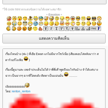
*ใช้ code html ตกแต่งข้อความได้เฉพาะสมาชิก
+
Emotion
+
เรื่องไหนบ้าง (ฟะ ) ที่เฮีย Ewan แกไม่มีฉากโชว์เนี่ย (เสียงตอบไล่หลังมาว่า ส
ตาร์วอร์ไงเฟ้
)
เรื่องนี้ดูนานละ เลยจำประเด็นไม่ได้ว่าพี่พี่เค๊าพูดถึงอะไรกันบ้าง จำได้แค่บาง
ฉาก เป็นฉากๆ ฉากที่โดดเด้ง ติดตาเป็นแม่นมั่น
...........
เฮ้ออออออออออ
ดย:
renton_renton