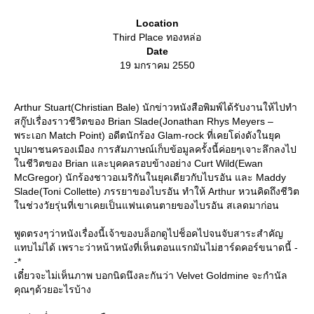
Location
Third Place ทองหล่อ
Date
19 มกราคม 2550
Arthur Stuart(Christian Bale) นักข่าวหนังสือพิมพ์ได้รับงานให้ไปทำ
สกู๊ปเรื่องราวชีวิตของ Brian Slade(Jonathan Rhys Meyers –
พระเอก Match Point) อดีตนักร้อง Glam-rock ที่เคยโด่งดังในยุค
บุปผาชนครองเมือง การสัมภาษณ์เก็บข้อมูลครั้งนี้ค่อยๆเจาะลึกลงไป
นชีวิตของ Brian และบุคคลรอบข้างอย่าง Curt Wild(Ewan
McGregor) นักร้องชาวอเมริกันในยุคเดียวกับไบรอัน และ Maddy
Slade(Toni Collette) ภรรยาของไบรอัน ทำให้ Arthur หวนคิดถึงชีวิต
นช่วงวัยรุ่นที่เขาเคยเป็นแฟนเดนตายของไบรอัน สเลดมาก่อน
พูดตรงๆว่าหนังเรื่องนี้เจ้าของบล็อกดูไปช็อคไปจนจับสาระสำคัญ
ทบไม่ได้ เพราะว่าหน้าหนังที่เห็นตอนแรกมันไม่ฮาร์ดคอร์ขนาดนี้ -
-*
เดี๋ยวจะไม่เห็นภาพ บอกนิดนึงละกันว่า Velvet Goldmine จะกำนัล
คุณๆด้วยอะไรบ้าง