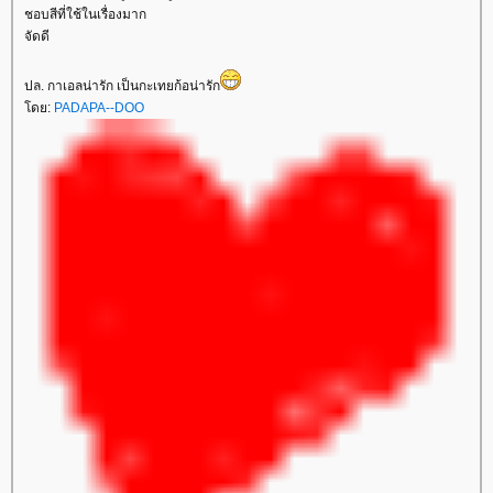
ชอบสีที่ใช้ในเรื่องมาก
จัดดี
ปล. กาเอลน่ารัก เป็นกะเทยก้อน่ารัก
ดย:
PADAPA--DOO