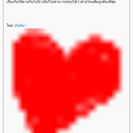
เถียงกันให้ตายกันไปข้างนึงก็ไม่สามารถสรุปได้ว่าฝ่ายไหนคิดถูกต้องที่สุด
ดย:
มัชฌิมา