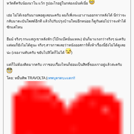
หวัดดีครับน้องนาโน แว้ก รูปอะไรอยู่ในกล่องเม้นท์เนี่
เฮ่อ ไม่ได้เจอกันนานพอดูเลยนะครับ ผมก็เพิ่งจะเอางานออกจากหลังได้ นีก่ว่าจะ
กลับมาตะบันโพสต์อีกที แล้วก็ปรับปรุงบ้านใหม่อีกหน่อย ก็ดูกันต่อไปว่าจะทำได้
ซักแค่ไหน
อืมม์ จริงๆ กระแสภูเขาหลังหัก (โบ๊กแบ๊คนั่นแหละ) มันก็มาแรงกว่าจริงๆ น่ะครับ
ต่ผมก็ยังไมได้ดูนะ จริงๆ สารภาพเลยว่าหนังออสการ์ทั้งห้าเรื่องนี่ยังไม่ได้ดูเล
น่ะ (เจองานทับครับ ขยับไปลิโดก็ไม่ได้
)
ต่ก็ไม่ต้องคิดมากครับ เราชอบเรื่องไหนก็ย่อมเป็นสิทธิ์ของเราอยู่แล้วล่ะครับ
ดย: หมื่นทิพ TRAVOLTA (
เทพบุตรตบะแตก!!