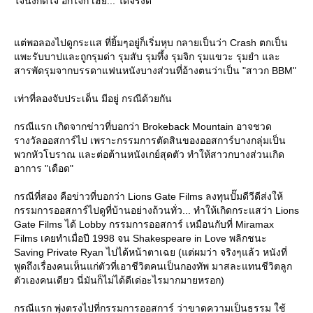
จนึงก็ดีใจ อีกใจก็ เฮ้ย... ได้จริงดิ
ต่พอลองไปดูกระแส ที่ยิ้มๆอยู่ก็เริ่มหุบ กลายเป็นว่า Crash ตกเป็น
พะรับบาปและถูกรุมด่า รุมสับ รุมทึ้ง รุมจิก รุมแขวะ รุมยำ และ
สารพัดรุมจากบรรดาแฟนหนังบางส่วนที่อ้างตนว่าเป็น "สาวก BBM"
เท่าที่ลองจับประเด็น มีอยู่ กรณีด้วยกัน
กรณีแรก เกิดจากข่าวที่บอกว่า Brokeback Mountain อาจชวด
รางวัลออสการ์ไป เพราะกรรมการตัดสินของออสการ์บางกลุ่มเป็น
พวกหัวโบราณ และต่อต้านหนังเกย์สุดตัว ทำให้สาวกบางส่วนเกิด
อาการ "เดือด"
กรณีที่สอง คือข่าวที่บอกว่า Lions Gate Films ลงทุนปั๊มดีวีดีส่งให้
กรรมการออสการ์ไปดูที่บ้านอย่างถ้วนทั่ว... ทำให้เกิดกระแสว่า Lions
Gate Films ได้ Lobby กรรมการออสการ์ เหมือนกับที่ Miramax
Films เคยทำเมื่อปี 1998 จน Shakespeare in Love พลิกชนะ
Saving Private Ryan ไปได้หน้าตาเฉย (แต่ผมว่า จริงๆแล้ว หนังที่
พูดถึงเรื่องคนเห็นแก่ตัวที่เอาชีวิตคนเป็นกองทัพ มาสละแทนชีวิตลูก
ตัวเองคนเดียว นี่มันก็ไม่ได้ดีเด่อะไรมากมายหรอก)
กรณีแรก พุ่งตรงไปที่กรรมการออสการ์ ว่าขาดความเป็นธรรม ใช้