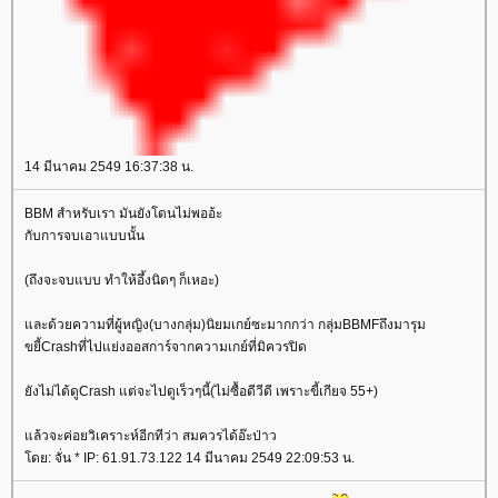
14 มีนาคม 2549 16:37:38 น.
BBM สำหรับเรา มันยังโดนไม่พออ้ะ
กับการจบเอาแบบนั้น
(ถึงจะจบแบบ ทำให้อึ้งนิดๆ ก็เหอะ)
ละด้วยความที่ผู้หญิง(บางกลุ่ม)นิยมเกย์ซะมากกว่า กลุ่มBBMFถึงมารุม
ขยี้Crashที่ไปแย่งออสการ์จากความเกย์ที่มิควรปิด
ังไม่ได้ดูCrash แต่จะไปดูเร็วๆนี้(ไม่ซื้อดีวีดี เพราะขี้เกียจ 55+)
ล้วจะค่อยวิเคราะห์อีกทีว่า สมควรได้อ๊ะป่าว
ดย: จั่น * IP: 61.91.73.122 14 มีนาคม 2549 22:09:53 น.