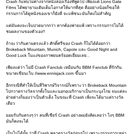
Crash ก็แทบไม่ต่างจากหนังสองเรื่องที่พูดไป เพียงแต่ Lions Gate
Films ได้พยายามเติมเต็มโอกาสให้มากที่สุด คืออย่างน้อยก็ขอให้
กรรมการได้ดูหนังของเขาก็ยังดี จะแพ้ชนะมันก็คงไม่สำคัญ
ต่มันคงจะเจ็บปวดมากกว่า หากต้องพ่ายแพ้ เพราะกรรมการไม่ได้
ชมผลงานของตัวเอง!!
ถ้าจะว่ากันตามตรงแล้ว ศักดิ์ศรีของ Crash ก็ไม่ได้ด้อยกว่า
Brokeback Mountain, Munich, Capote และ Good Night and
Good Luck ในแง่ของภาพยนตร์ยอดเยี่ยมเลย...
เพียงแต่ว่า ไม่มี Crash Fanclub เหมือนกับ BBM Fanclub ที่รักกัน
ขนาดเขียนเว็บ //www.ennisjack.com ขึ้นมา
อีกกรณีที่ทำให้เป็นที่วิพากษ์วิจารณ์ก็เพราะว่า Brokeback Mountain
ไปกวาดรางวัลจากทั้งในและนอกอเมริกามาเป็นกระบุงโกย จนแต่ละ
ฝ่ายต่างก็มองว่าเป็นตัวเต็ง ในขณะที่ Crash เพิ่งจะได้มาแค่รางวัล
เดียว
อมรับกันตรงๆว่า คนที่เชียร์ Crash อย่างผมยังคิดเลยว่า ไงๆ BBM
มันก็คงจะได้
เป็นไปได้มั้ย ว่าที่ Crash พลาดรางวัลก่อนๆไป เพราะกรรมการเหล่า