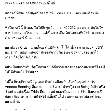
เหตุผล idiot มาตัดสินว่าหนังดีไม่ดี
ต่กรณีที่สอง กลับพุ่งเป้าตรงมาที่ Lions Gate Films และตัวหนัง
Crash
ซึ่งในกรณีนี้ ถ้ามองกันให้ลึกๆแล้ว การส่งดีวีดีให้กรรมการ มันไม่ใช่
การ Lobby อะไรเลย หากแต่เป็นการเติมเต็มโอกาสที่เสียไปมากของ
ตัวภาพยนตร์ Crash เอง
อย่าลืมว่า Crash ฉายตั้งแต่ต้นปีที่แล้ว ไม่ได้เพิ่งจะมาฉายปลายปี(ที่
อเมริกา) เหมือนหนังเข้าชิงออสการ์เรื่องอื่นๆ ซึ่งหากปล่อยเอาไว้
เฉยๆ ก็คงได้แค่เข้าชิง
อย่างน้อยการเติมเต็มโอกาส มันก็ดีกว่านั่งเฉยๆรอความพ่ายแพ้โดยที่
ไม่ได้ทำอะไร ใช่มั้ย??
ไม่งั้น ก็คงเกิดกรณี "ถูกมองข้าม" เหมือนกับเรื่องอื่นๆ อย่างเช่น
Annette Benning ที่พลาดออสการ์ดารานำหญิงจาก Being Julia หรือ
ว่าอย่างหนังเรื่อง Frida ที่พลาดหนังยอดเยี่ยมออสการ์ไปเมื่อหลายปี
ก่อน เพียงเพราะว่า
หนังฟอร์มเล็กเกินไป
จนกรรมการไม่อาจได้ชม
อย่างทั่วถึง