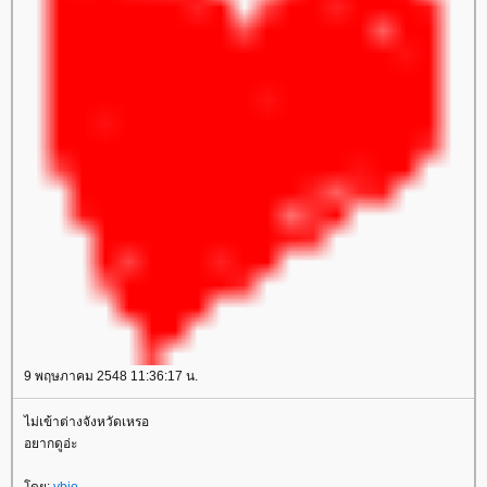
9 พฤษภาคม 2548 11:36:17 น.
ไม่เข้าต่างจังหวัดเหรอ
อยากดูอ่ะ