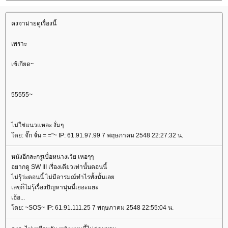
คงจาม่ายดูเรื่องนี้
เพราะ
เข้เกียด~
55555~
ไม่ใช่แนวแหละ งั่มๆ
ดย: จั๊ก จั่น = ="~ IP: 61.91.97.99 7 พฤษภาคม 2548 22:27:32 น.
หนังอีกละกรูเบื่อหนางเว้ย เหอๆๆ
อยากดู SW III เรื่องเดียวเท่านั้นตอนนี้
ไม่รุ้ว่ะตอนนี้ ไม่มีอารมณ์ทำไรทั้งนั้นเล
เลขก็ไม่รุ้เรื่องปัญหานุ่นนี่เยอะแยะ
เฮ้อ...
ดย: ~SOS~ IP: 61.91.111.25 7 พฤษภาคม 2548 22:55:04 น.