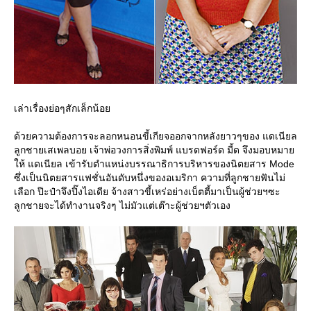
เล่าเรื่องย่อๆสักเล็กน้อ
ด้วยความต้องการจะลอกหนอนขี้เกียจออกจากหลังยาวๆของ แดเนียล
ลูกชายเสเพลบอย เจ้าพ่อวงการสิ่งพิมพ์ แบรดฟอร์ด มี้ด จึงมอบหมา
ห้ แดเนียล เข้ารับตำแหน่งบรรณาธิการบริหารของนิตยสาร Mode
ซึ่งเป็นนิตยสารแฟชั่นอันดับหนึ่งของอเมริกา ความที่ลูกชายฟันไม่
เลือก ป๊ะป๋าจึงปิ๊งไอเดีย จ้างสาวขี้เหร่อย่างเบ็ตตี้มาเป็นผู้ช่วยฯซะ
ลูกชายจะได้ทำงานจริงๆ ไม่มัวแต่เต๊าะผู้ช่วยฯตัวเอง