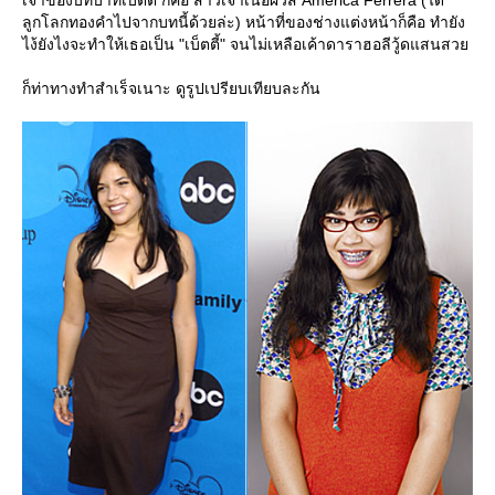
ลูกโลกทองคำไปจากบทนี้ด้วยล่ะ) หน้าที่ของช่างแต่งหน้าก็คือ ทำยัง
ไง้ยังไงจะทำให้เธอเป็น "เบ็ตตี้" จนไม่เหลือเค้าดาราฮอลีวู้ดแสนสว
ก็ท่าทางทำสำเร็จเนาะ ดูรูปเปรียบเทียบละกัน