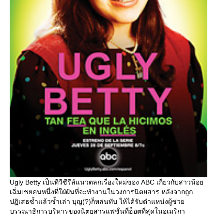
Ugly Betty เป็นทีวีซีรีส์แนวตลกเรื่องใหม่ของ ABC เกี่ยวกับสาวน้อ
เฉิ่มเชยคนหนึ่งที่ใฝ่ฝันที่จะทำงานในวงการนิตยสาร หลังจากถูก
ปฏิเสธซ้ำแล้วซ้ำเล่า บุญ(?)ก็หล่นทับ ให้ได้รับตำแหน่งผู้ช่ว
บรรณาธิการบริหารของนิตยสารแฟชั่นที่ฮ็อตที่สุดในอเมริกา