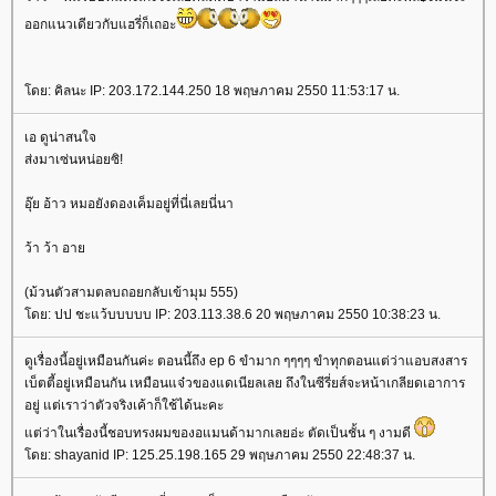
ออกแนวเดียวกับแฮรี่ก็เถอะ
ดย: คิลนะ IP: 203.172.144.250 18 พฤษภาคม 2550 11:53:17 น.
เอ ดูน่าสนใจ
ส่งมาเซ่นหน่อยซิ!
อุ๊ย อ้าว หมอยังดองเค็มอยู่ที่นี่เลยนี่นา
ว้า ว้า อา
(ม้วนตัวสามตลบถอยกลับเข้ามุม 555)
ดย: ปป ชะแว้บบบบบ IP: 203.113.38.6 20 พฤษภาคม 2550 10:38:23 น.
ดูเรื่องนี้อยู่เหมือนกันค่ะ ตอนนี้ถึง ep 6 ขำมาก ๆๆๆๆ ขำทุกตอนแต่ว่าแอบสงสาร
เบ็ตตี้อยู่เหมือนกัน เหมือนแจ๋วของแดเนียลเลย ถึงในซีรี่ยส์จะหน้าเกลียดเอาการ
อยู่ แต่เราว่าตัวจริงเค้าก็ใช้ได้นะคะ
ต่ว่าในเรื่องนี้ชอบทรงผมของอแมนด้ามากเลยอ่ะ ตัดเป็นชั้น ๆ งามดี
ดย: shayanid IP: 125.25.198.165 29 พฤษภาคม 2550 22:48:37 น.