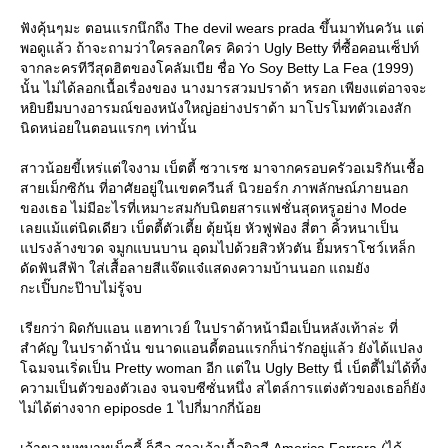
ฟังคุ้นๆมะ ตอนแรกนึกถึง The devil wears prada ขึ้นมาทันควัน แต่
พอดูแล้ว ถ้าจะถามว่าใครลอกใคร คิดว่า Ugly Betty ที่ซื้อคอนเซ็ปท์
จากละครทีวีสุดฮิตของโคลัมเบีย ชื่อ Yo Soy Betty La Fea (1999)
นั้น ไม่ได้ลอกเนื้อเรื่องของ นางมารสวมปราด้า หรอก เพียงแต่อาจจะ
หยิบยืมบางอารมณ์ของหนังใหญ่อย่างปราด้า มาโปรโมทตัวเองสัก
นิดหน่อยในตอนแรกๆ เท่านั้น
สาวน้อยขี้เหร่แต่ใจงาม เบ็ตตี้ ซวาเรซ มาจากครอบครัวอเมริกันเชื้อ
สายเม็กซิกัน ที่อาศัยอยู่ในเขตควีนส์ นิวยอร์ก ภาพลักษณ์ภายนอก
ของเธอ ไม่มีอะไรที่เหมาะสมกับนิตยสารแฟชั่นสุดหรูอย่าง Mode
เลยแม้แต่นิดเดียว เบ็ตตี้ตัวเตี้ย ตุ้ยนุ้ย หัวฟูฟ่อง สี่ตา คิ้วหนาเป็น
ปรงล้างขวด จมูกแบนบาน อุดมไปด้วยสิวหัวตัน ยิ้มหราโชว์เหล็ก
ดัดฟันสีฟ้า ใส่เสื้อลายสีแจ๊ดแจ๋แสดงความบ้านนอก แถมยัง
กะเปิ๊บกะป๊าบไม่รู้จบ
เรียกว่า ผิดกับแอน แฮทาเวย์ ในปราด้าหน้ามือเป็นหลังเท้าล่ะ ที่
สำคัญ ในปราด้านั่น ขนาดแอนดี้ตอนแรกก็น่ารักอยู่แล้ว ยังได้แปลง
ฉมจนเริ่ดเป็น Pretty woman อีก แต่ใน Ugly Betty นี่ เบ็ตตี้ไม่ได้ทิ้ง
ความเป็นตัวของตัวเอง จนจบซีซั่นหนึ่ง สไตล์การแต่งตัวของเธอก็ยัง
ไม่ได้ต่างจาก epiposde 1 ไปกี่มากกี่น้อ
เจ้าของบทบาทเบ็ตตี้ ก็คือ สาวเจ้าเนื้อผิวสี America Ferrera (ได้