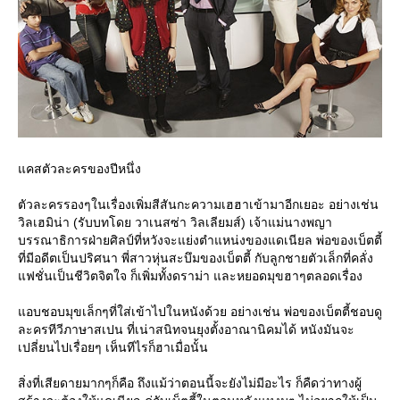
คสตัวละครของปีหนึ่ง
ตัวละครรองๆในเรื่องเพิ่มสีสันกะความเฮฮาเข้ามาอีกเยอะ อย่างเช่น
วิลเฮมิน่า (รับบทโดย วาเนสซ่า วิลเลียมส์) เจ้าแม่นางพญา
บรรณาธิการฝ่ายศิลป์ที่หวังจะแย่งตำแหน่งของแดเนียล พ่อของเบ็ตตี้
ที่มีอดีตเป็นปริศนา พี่สาวหุ่นสะบึมของเบ็ตตี้ กับลูกชายตัวเล็กที่คลั่ง
ฟชั่นเป็นชีวิตจิตใจ ก็เพิ่มทั้งดราม่า และหยอดมุขฮาๆตลอดเรื่อง
อบชอบมุขเล็กๆที่ใส่เข้าไปในหนังด้วย อย่างเช่น พ่อของเบ็ตตี้ชอบดู
ละครทีวีภาษาสเปน ที่เน่าสนิทจนยุงตั้งอาณานิคมได้ หนังมันจะ
เปลี่ยนไปเรื่อยๆ เห็นทีไรก็ฮาเมื่อนั้น
สิ่งที่เสียดายมากๆก็คือ ถึงแม้ว่าตอนนี้จะยังไม่มีอะไร ก็คืดว่าทางผู้