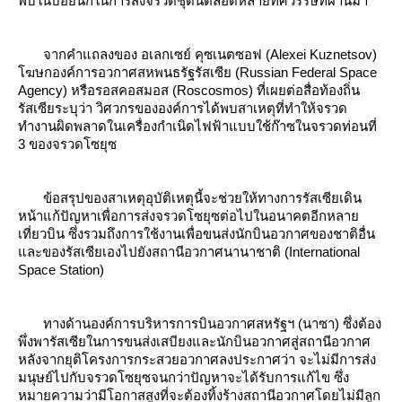
พบในบ่อยนักในการส่งจรวดชุดนี้ตลอดหลายทศวรรษที่ผ่านมา
จากคำแถลงของ อเลกเซย์ คุซเนตซอฟ (Alexei Kuznetsov)
ฆษกองค์การอวกาศสหพนธรัฐรัสเซีย (Russian Federal Space
Agency) หรือรอสคอสมอส (Roscosmos) ที่เผยต่อสื่อท้องถิ่น
รัสเซียระบุว่า วิศวกรขององค์การได้พบสาเหตุที่ทำให้จรวด
ทำงานผิดพลาดในเครื่องกำเนิดไฟฟ้าแบบใช้ก๊าซในจรวดท่อนที่
3 ของจรวดโซยุซ
ข้อสรุปของสาเหตุอุบัติเหตุนี้จะช่วยให้ทางการรัสเซียเดิน
หน้าแก้ปัญหาเพื่อการส่งจรวดโซยุซต่อไปในอนาคตอีกหลา
เที่ยวบิน ซึ่งรวมถึงการใช้งานเพื่อขนส่งนักบินอวกาศของชาติอื่น
ละของรัสเซียเองไปยังสถานีอวกาศนานาชาติ (International
Space Station)
ทางด้านองค์การบริหารการบินอวกาศสหรัฐฯ (นาซา) ซึ่งต้อง
พึ่งพารัสเซียในการขนส่งเสบียงและนักบินอวกาศสู่สถานีอวกาศ
หลังจากยุติโครงการกระสวยอวกาศลงประกาศว่า จะไม่มีการส่ง
มนุษย์ไปกับจรวดโซยุซจนกว่าปัญหาจะได้รับการแก้ไข ซึ่ง
หมายความว่ามีโอกาสสูงที่จะต้องทิ้งร้างสถานีอวกาศโดยไม่มีลูก