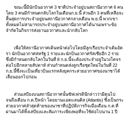
ขณะนี้มีนักบินอวกาศ 3 ชาติประจำอยู่บนสถานีอวกาศ 6 คน
ดย 3 คนมีกำหนดกลับโลกในเดือนก.ย.นี้ ส่วนอีก 3 คนที่เหลือจะ
สิ้นสุดการประจำอยู่ยนสถานีอวกาศกลางเดือน พ.ย.นี้ พวกเขา
ทั้งหมดไม่สามารถประจำอยู่บนสถานีอวกาศได้นานเพราะข้อ
จำกัดในกิจการส่งยานอวกาศและนำกลับโลก
เพื่อให้สถานีอวกาศเดินหน้าต่อไปโดยมีลูกเรือประจำเต้มอัต
รา นักบินอวกาศสหรัฐ 1 รายและนักบินอวกาศรัสเซียอีก 2 รา
ซึ่งมีกำหนดกลับโลกในวันที่ 8 ก.ย.นี้จะต้องประจำอยู่ในวงโคจร
ต่อไปอีกหลายสัปดาห์ ส่วนกำหนดส่งลูกเรือชุดใหม่ในวันที่ 22
ก.ย.นี้ซึ่งจะเป็นเที่ยวบินแรกหลังยุคกระสวยอวกาศของนาซาได้
เลื่อนออกไปก่อน
ส่วนเสบียงบนสถานีอวกาศนั้นซัฟเฟรดินีกล่าวว่ามีตุนไป
จนถึงเดือน ก.ค.ปีหน้า โดยยานแอตแลนติส (Atlantis) ซึ่งเป็นกระ
สวยอวกาศลำสุดท้ายของนาซาที่ปฏิบัติภารกิจเมื่อเดือน ก.ค.ที่
ผ่านมาได้ทิ้งเสบียงและสัมภาระเพียงพอที่จะใช้ต่อไปนาน 1 ปี