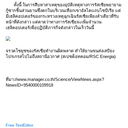
ทั้งนี้ ในการสืบหาสาเหตุของอุบัติเหตุทางการรัสเซียพยายาม
กู้ซากชิ้นส่วนยานซึ่งตกในบริเวณเทือกเขาอัลไตแถบไซบีเรีย แต่
มีเฮลิคอปเตอร์ของกระทรวงเหตุฉุกเฉินรัสเซียเพียงลำเดียวที่รับ
หน้าที่ดังกล่าว แต่คาดว่าทางการรัสเซียจะเพิ่มจำนวน
เฮลิคอปเตอร์เพื่อปฏิบัติภารกิจดังกล่าวในเร็ววันนี้
จรวดโซยุซของรัสเซียทำงานผิดพลาด ทำให้ยานขนส่งเสบียง
ปรเกรสไปไม่ถึงสถานีอวกาศ (สเปซด็อทคอม/RSC Energia)
ที่มา://www.manager.co.th/Science/ViewNews.aspx?
NewsID=9540000109918
Free TextEditor