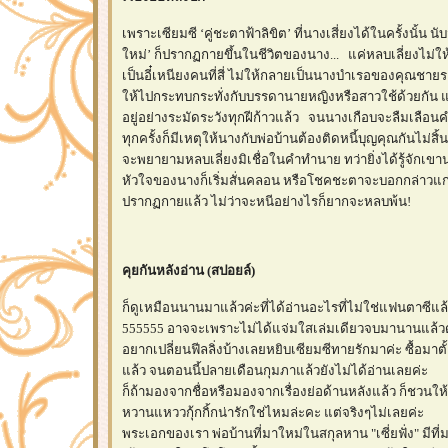
เพราะเซียมซี ‘คู่ชะตาฟ้าลิขิต’ ที่นางเสี่ยงได้ในครั้งนั้น น
หม่’ ก็ปรากฏกายขึ้นในชีวิตของนาง... แค่หลบเลี่ยงไม่ใ
เป็นอี๋เหนียงคนที่สี่ ไม่ให้กลายเป็นนางบำเรอของคุณชายรอง
ห้ไปกระทบกระทั่งกับบรรดานายหญิงหรือสาวใช้ด้วยกัน แค่
อยู่อย่างระมัดระวังทุกฝีก้าวแล้ว จนนางเกือบจะลืมเลือน
ทุกครั้งก็มีเหตุให้นางกับพ่อบ้านต้องติดหนี้บุญคุณกันไม่สิ้
จะพยายามหลบเลี่ยงมิเชื่อในคำทำนาย ทว่ายิ่งได้รู้จักเขา
หัวใจของนางก็เริ่มสั่นคลอน หรือโชคชะตาจะบอกกล่าวแก่นางว่
ปรากฏกายแล้ว ไม่ว่าจะหนีอย่างไรก็ยากจะหลบพ้น!
คุยกันหลังอ่าน (สปอยล์)
ก็ดูเหมือนนานมาแล้วค่ะที่ได้อ่านอะไรที่ไม่ใช่แฟนตาซีแล้วก
555555 อาจจะเพราะไม่ได้แจ่มใสเล่มเดียวจบมานานแล้วด้วย
อยากเปลี่ยนฟีลลิ่งบ้างเลยหยิบเซียมซีทายรักมาค่ะ ซื้อมาตั้
ล้ว จนตอนนี้ปลายเดือนกุมภาแล้วยังไม่ได้อ่านเลยค่ะ
ก็ถ้ามองจากชื่อหรือมองจากเรื่องย่อด้านหลังแล้ว ก็ชวนให้
หวานแหววกุ้กกิ้กน่ารักใช่ไหมล่ะคะ แต่จริงๆไม่เลยค่ะ
พระเอกของเรา พ่อบ้านที่มาใหม่ในสกุลหาน "เซี่ยฟั่ง" มีที่ม