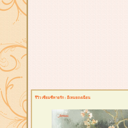
รีวิว เซียมซีทายรัก : อีเหมยถงเฉียน