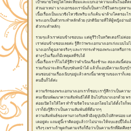
เป้าหมายใหญ่โตโหดเหี้ยมและแบกเอาความแค้นในอดี
ส่วนอาเหม่า นางเอกของเรานั่นก็เป็นสาวใช้ในตระกูลหาน
เนื้อเรื่องเป็นแนวชิงไหวชิงพริบ แก้แค้น ฆ่าล้างโคตรอะไ
พระเอกเป็นตัวกระทำหลักด้วย (ปกตินิยายที่ให้ผู้หญิงอ่าน
ตัวกระทำหลัก)
รวมๆแล้วเราค่อนข้างชอบนะ แต่ดูรีวิวในทวิตเตอร์ไม่ค่
เราค่อนข้างชอบเลยค่ะ รู้สึกว่าพระเอกนางเอกเก่งแบบไม่ไ
นางเอกก็ดูฉลาดจริงๆ และการกระทำของพระเอกหรือกา
ต่างๆในเรื่องก็มีเหตุผลที่รับได้
เนื้อเรื่องเราก็ไม่ได้รู้สึกว่าดำเนินเรื่องช้านะ สองเล่มนี้ค
รวมกันน่าจะสักเกือบๆพันหน้าได้ แล้วก็แอบมีความเนิบๆบ้า
คนชอบอ่านเรื่องเนิบๆอยู่แล้ว ตรงนี้มาตรฐานของเราก็เล
คนอื่นก็ได้ค่ะ
ความรักของพระเอกนางเอกเราก็ชอบ เรารู้สึกว่าเป็นความรั
คนเขียนพัฒนาความสัมพันธ์ได้ดี อินไปกับนางเอกด้วย พระ
ค่อยเปิดใจให้ใคร ทำร้ายจิตใจนางเอกโดยไม่ได้ตั้งใจก็หล
เราก็ยังรู้สึกว่าเป็นความสัมพันธ์ที่ดีมากๆ
ความสัมพันธ์ของหานกวงกับหลิ่วอิงดูปุบปับไปสักหน่อย แต
เคอยู่ค่ะ แถมคู่นี้เราคิดอยู่แล้วว่าไม่น่าจะให้จบแฮปปี้ได้แ
จริงๆ เพราะถ้าพูดกันตามจริงก็ถือว่าเป็นความรักที่ผิดศีลธรร