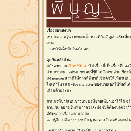
เรื่องย่อหลังปก
เพราะความวุ่นวายของเด็กหลงที่บังเอิญต้องรับเลี้ย
ขาด
เอาให้เด็กมันร้องไม่ออก
คุยกันหลังอ่าน
หลังจากอ่าน
วรินทร์กินเก่ง
ไป เรื่องนี้เป็นเรื่องที่สอ
ส่วนตัวนะคะ อย่างแรกเลยที่รู้สึกหลังจากอ่านเรื่องนี
ทั้ง noncon (เราตีให้ฉากที่พี่ชาติเช็ดตัวให้เพียวเ
ไม่เท่าไหร่ แต่ vibe character ของนายเอกให้ฟีลที่
เสื่อมด้วยอะนะ
ส่วนตัวพี่ชาติเป็นชาวประมงที่ช่วยเพียวเอาไว้ได้ จร
อ่าน NC อย่างเต็มที่มากกว่าละมั้ง ซึ่งก็ต้องบอกว่าถ้
ที่ดิบๆกว่าเรื่องแรกมากค่ะ
อบรู้สึกว่าตีม age-gap กับ ฐานะทางสังคมที่แตกต่างก
ต่ส่วนตัวเราชอบวรินทร์กินเก่งมากกว่านะ