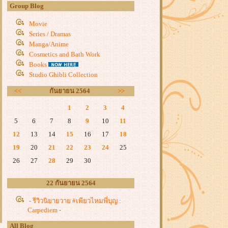
Group Blog
Movie
Series / Dramas
Manga/Anime
Cosmetics and Bath Work
Books
Studio Ghibli Collection
<<
กันยายน 2564
>>
1
2
3
4
5
6
7
8
9
10
11
12
13
14
15
16
17
18
19
20
21
22
23
24
25
26
27
28
29
30
22 กันยายน 2564
- รีวิวนิยายวาย #เพียวไหมพี่บุญ :
Carpediem -
All Blog