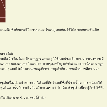
งคนหนึ่ง ทั้งดื้อและขี้โวยวายจนน่ารำคาญ เลยต้องใช้ไม้ตายจัดการขั้นเด็ด
งในเซตนี้ค่ะ
้จบคือ ถ้าเรื่องนี้จะเขียน trigger warning ไว้ข้างหน้าจะต้องยาวมากแน่ เพราะมี
ป็น non-con นะ) dub-con ในฉาก NC แรกๆของทั้งคู่ แล้วก็ตัวนายเอกเนี่ย underage
เด็กมากๆ แบบไร้เดียงสา น่าจะดูเด็กกว่าอายุจริงอีก อาจจะด้วยการที่ความจำ
ิงๆเส้นเรื่องค่อนข้างคาดเดาได้ แต่ก็คิดว่าคนที่ซื้อก็น่าจะซื้อมาคาดหวังจะได้
าพูดในทางนั้นก็คงจะไม่ผิดหวังค่ะ เพราะว่าจัดเต็มจริงๆ เรื่องนี้เรารู้สึกว่าให้ฟีล
ัน เป็น theme ร่วมของชุดนี้รึเปล่า