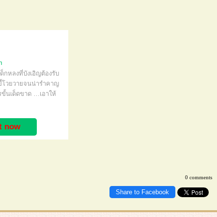
m
กหลงที่บังเอิญต้องรับ
และขี้โวยวายจนน่ารำคาญ
รขั้นเด็ดขาด …เอาให้
it now
0 comments
Share to Facebook