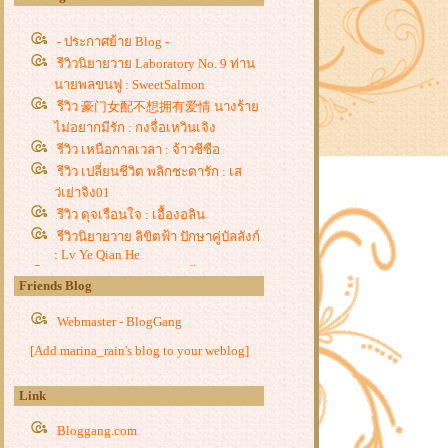
- ประกาศย้าย Blog -
รีวิวนิยายวาย Laboratory No. 9 ท่าน
นายพลขนฟู : SweetSalmon
รีวิว 豪门女配不想拥有爱情 นางร้า
ไม่อยากมีรัก : กงจื่อเหวินเจิง
รีวิว เหนือกาลเวลา : จ้าวชีซือ
รีวิว เปลี่ยนชีวิต พลิกชะตารัก : เส
ว่เย่าจิง01
รีวิว ดุจเรือนใจ : เอื้องอลิน
รีวิวนิยายวาย ลิขิตฟ้า ปักษาคู่บัลลังก์
: Lv Ye Qian He
รีวิว ท่านชายไร้ราคา : จี้ชิว
Friends Blog
รีวิว โฉมงามแฝงกาย ปณิธานสาน
รัก, วาสนาพารัก, ศัตรูคู่ใจ : หยางกวง
Webmaster - BlogGang
ฉิงจื่อ
[Add marina_rain's blog to your weblog]
รีวิวนิยายวาย ฮัสกี้หน้าโง่กับอาจารย์
เหมียวขาวของเขา : โร่วเปาปู้ชือโร่ว
Link
รีวิว ชายาแม่ทัพหยามไม่ได้ : ฉางโก
วลั่วเยวี่ย -
Bloggang.com
รีวิว ยอดหญิงเซียนเครื่องหอม : อวี่