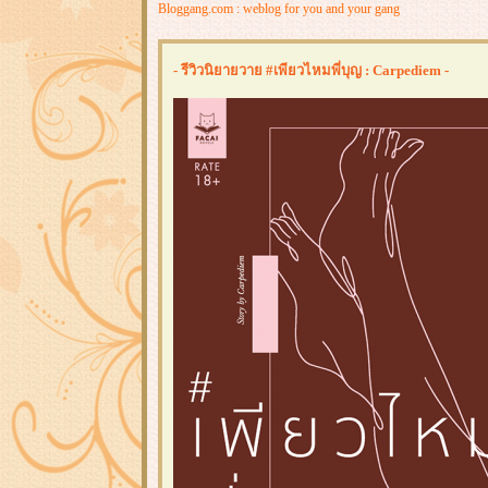
Bloggang.com : weblog for you and your gang
- รีวิวนิยายวาย #เพียวไหมพี่บุญ : Carpediem -