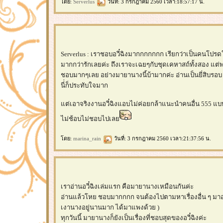
ดย:
Serverlus
วันที่: 3 กรกฎาคม 2560 เวลา:18:57:17 น.
Serverlus : เราชอบอวี๋ฉิงมากกกกกกก เรียกว่าเป็นคนโปร
มากกว่ารักเลยค่ะ ถึงเราจะเฉยๆกับชุดเคหาสถ์ทั้งสอง แต่พ
ชอบมากๆเลย อย่างมายานางนี้บ้ามากค่ะ อ่านเป็นยี่สิบรอบ
นี่่ก็ประทับใจมาก
ต่เอาจริงงานอวี๋ฉิงแอบไม่ค่อยกล้าแนะนำคนอื่น 555 แบ
ไม่ช้อบไม่ชอบไปเล
ดย:
marina_rain
วันที่: 3 กรกฎาคม 2560 เวลา:21:37:56 น.
เราอ่านอวี๋ฉิงเล่มแรก คือมายานางเหมือนกันค่ะ
อ่านแล้วโหย ชอบมากกกก จนต้องไปตามหาเรื่องอื่น ๆ มา
เงานางอยู่นานมาก ได้มาแพงด้วย )
ทุกวันนี้ มายานางก็ยังเป็นเรื่องที่ชอบสุดของอวี๋ฉิงค่ะ