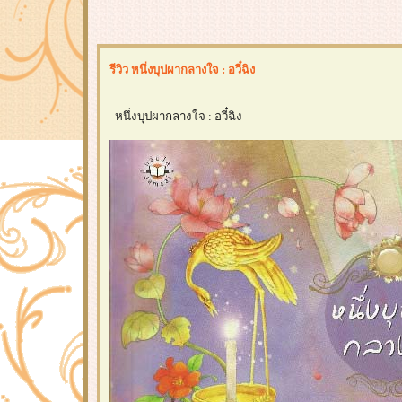
รีวิว หนึ่งบุปผากลางใจ : อวี๋ฉิง
หนึ่งบุปผากลางใจ : อวี๋ฉิง