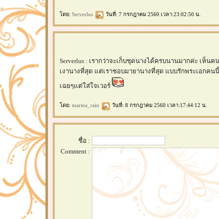
ดย:
Serverlus
วันที่: 7 กรกฎาคม 2560 เวลา:23:02:50 น.
Serverlus : เรากว่าจะเก็บชุดนางได้ครบนานมากค่ะ เห็
เงานางที่สุด แต่เราชอบมายานางที่สุด แบบรักพระเอกคนน
เฉยๆแต่ใส่ใจเวอร์
ดย:
marina_rain
วันที่: 8 กรกฎาคม 2560 เวลา:17:44:12 น.
ชื่อ :
Comment :