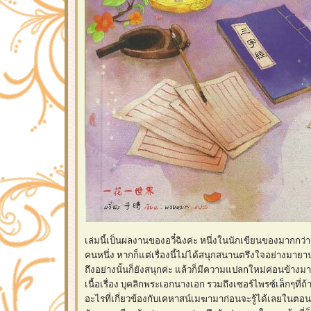
เล่มนี้เป็นผลงานของอวี๋ฉิงค่ะ หนึ่งในนักเขียนของมากกว่าร
คนหนึ่ง หากก็แต่เรื่องนี้ไม่ได้สนุกสนานตรึงใจอย่างมายาน
ถึงอย่างนั้นก็ยังสนุกค่ะ แล้วก็มีความแปลกใหม่ค่อนข้างมา
เนื้อเรื่อง บุคลิกพระเอกนางเอก รวมถึงเซอร์ไพรซ์เล็กๆที่
อะไรที่เกี่ยวข้องกับเคหาสน์เมฆามาก่อนจะรู้ได้เลยในตอนพิ