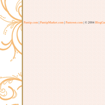
Pantip.com
|
PantipMarket.com
|
Pantown.com
| © 2004
BlogGa