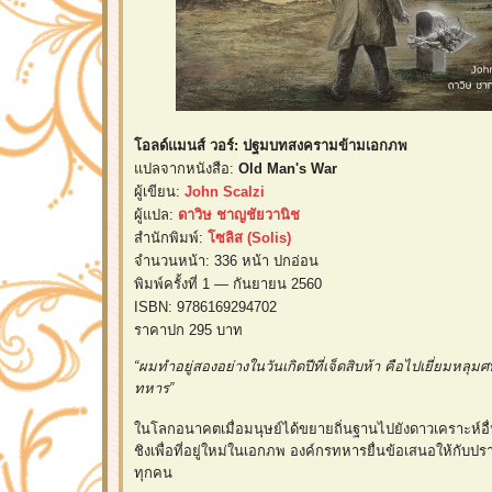
อลด์แมนส์ วอร์: ปฐมบทสงครามข้ามเอกภพ
ปลจากหนังสือ:
Old Man's War
ผู้เขียน:
John Scalzi
ผู้แปล:
ดาวิษ ชาญชัยวานิช
สำนักพิมพ์:
ซลิส (Solis)
จำนวนหน้า: 336 หน้า ปกอ่อน
พิมพ์ครั้งที่ 1 — กันยายน 2560
ISBN: 9786169294702
ราคาปก 295 บาท
“ผมทำอยู่สองอย่างในวันเกิดปีที่เจ็ดสิบห้า คือไปเยี่ยมหล
ทหาร”
นโลกอนาคตเมื่อมนุษย์ได้ขยายถิ่นฐานไปยังดาวเคราะห์อื่น
ชิงเพื่อที่อยู่ใหม่ในเอกภพ องค์กรทหารยื่นข้อเสนอให้กับ
ทุกคน