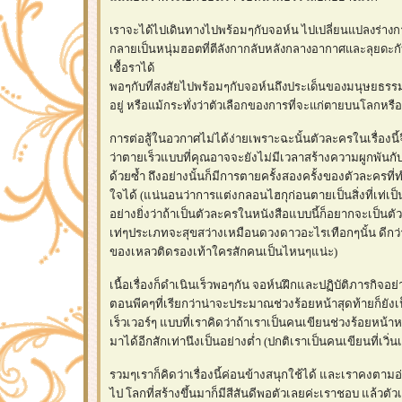
เราจะได้ไปเดินทางไปพร้อมๆกับจอห์น ไปเปลี่ยนแปลงร่างกา
กลายเป็นหนุ่มฮอตที่ตีลังกากลับหลังกลางอากาศและลุยดะก
เชื้อราได้
พอๆกับที่สงสัยไปพร้อมๆกับจอห์นถึงประเด็นของมนุษยธรรม เ
อยู่ หรือแม้กระทั่งว่าตัวเลือกของการที่จะแก่ตายบนโลกหรื
การต่อสู้ในอวกาศไม่ได้ง่ายเพราะฉะนั้นตัวละครในเรื่องนี
ว่าตายเร็วแบบที่คุณอาจจะยังไม่มีเวลาสร้างความผูกพันก
ด้วยซ้ำ ถึงอย่างนั้นก็มีการตายครั้งสองครั้งของตัวละครที่ท
จได้ (แน่นอนว่าการแต่งกลอนไฮกุก่อนตายเป็นสิ่งที่เท่เป็
อย่างยิ่งว่าถ้าเป็นตัวละครในหนังสือแบบนี้ก็อยากจะเป็นต
เท่ๆประเภทจะสุขสว่างเหมือนดวงดาวอะไรเทือกๆนั้น ดีกว
ของเหลวติดรองเท้าใครสักคนเป็นไหนๆแน่ะ)
เนื้อเรื่องก็ดำเนินเร็วพอๆกัน จอห์นฝึกและปฏิบัติภารกิจอ
ตอนพีคๆที่เรียกว่าน่าจะประมาณช่วงร้อยหน้าสุดท้ายก็ยั
เร็วเวอร์ๆ แบบที่เราคิดว่าถ้าเราเป็นคนเขียนช่วงร้อยหน้า
มาได้อีกสักเท่านึงเป็นอย่างต่ำ (ปกติเราเป็นคนเขียนที่เวิ่นเ
รวมๆเราก็คิดว่าเรื่องนี้ค่อนข้างสนุกใช้ได้ และเราคงตามอ
ไป โลกที่สร้างขึ้นมาก็มีสีสันดีพอตัวเลยค่ะเราชอบ แล้วตัวเ