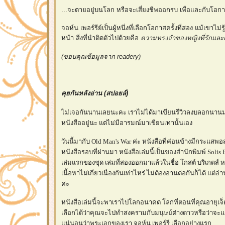
...จะตายอยู่บนโลก หรือจะเสี่ยงชีพออกรบ เพื่อและกับโอกาสม
จอห์น เพอร์รีย์เป็นผู้หนึ่งที่เลือกโอกาสครั้งที่สอง แม้เขาไม่ร
หน้า สิ่งที่นำติดตัวไปด้วยคือ
ความทรงจำของหญิงที่รักและค
(ขอบคุณข้อมูลจาก readery)
คุยกันหลังอ่าน (สปอยล์)
ไม่เจอกันนานเลยนะคะ เราไม่ได้มาเขียนรีวิวลงบลอกนานมาก 
หนังสืออยู่นะ แต่ไม่มีอารมณ์มาเขียนเท่านั้นเอง
วันนี้มากับ Old Man's War ค่ะ หนังสือที่ค่อนข้างมีกระแ
หนังสือรอบที่ผ่านมา หนังสือเล่มนี้เป็นของสำนักพิมพ์ Solis B
เล่มแรกของชุด เล่มที่สองออกมาแล้วในชื่อ โกสต์ บริเกดส์
เนื้อหาไม่เกี่ยวเนื่องกันเท่าไหร่ ไม่ต้องอ่านต่อกันก็ได้ แต่อ่
ค่ะ
หนังสือเล่มนี้จะพาเราไปโลกอนาคต โลกที่ตอนที่คุณอายุเจ
เลือกได้ว่าคุณจะไปทำสงครามกับมนุษย์ต่างดาวหรือว่าจะ
น่นอนว่าพระเอกของเรา จอห์น เพอร์รี่ เลือกอย่างแรก