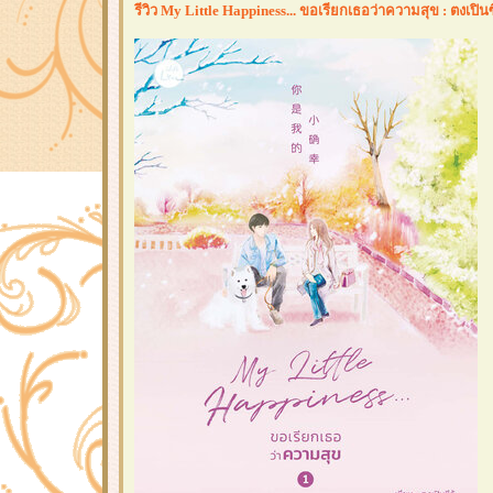
รีวิว My Little Happiness... ขอเรียกเธอว่าความสุข : ตงเปินซี