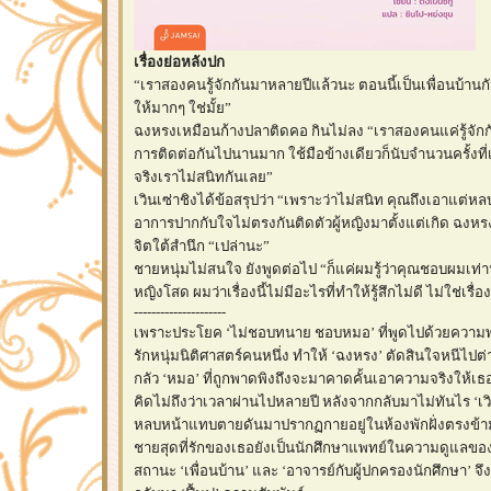
เรื่องย่อหลังปก
“เราสองคนรู้จักกันมาหลายปีแล้วนะ ตอนนี้เป็นเพื่อนบ้าน
ให้มากๆ ใช่มั้ย”
ฉงหรงเหมือนก้างปลาติดคอ กินไม่ลง “เราสองคนแค่รู้จัก
การติดต่อกันไปนานมาก ใช้มือข้างเดียวก็นับจำนวนครั้งที
จริงเราไม่สนิทกันเลย”
เวินเซ่าชิงได้ข้อสรุปว่า “เพราะว่าไม่สนิท คุณถึงเอาแต่ห
อาการปากกับใจไม่ตรงกันติดตัวผู้หญิงมาตั้งแต่เกิด ฉงห
จิตใต้สำนึก “เปล่านะ”
ชายหนุ่มไม่สนใจ ยังพูดต่อไป “ก็แค่ผมรู้ว่าคุณชอบผมเท่
หญิงโสด ผมว่าเรื่องนี้ไม่มีอะไรที่ทำให้รู้สึกไม่ดี ไม่ใช่เรื่
---------------------
เพราะประโยค ‘ไม่ชอบทนาย ชอบหมอ’ ที่พูดไปด้วยความพลั
รักหนุ่มนิติศาสตร์คนหนึ่ง ทำให้ ‘ฉงหรง’ ตัดสินใจหนีไป
กลัว ‘หมอ’ ที่ถูกพาดพิงถึงจะมาคาดคั้นเอาความจริงให้
คิดไม่ถึงว่าเวลาผ่านไปหลายปี หลังจากกลับมาไม่ทันไร ‘เวิ
หลบหน้าแทบตายดันมาปรากฏกายอยู่ในห้องพักฝั่งตรงข้าม
ชายสุดที่รักของเธอยังเป็นนักศึกษาแพทย์ในความดูแลของเ
สถานะ ‘เพื่อนบ้าน’ และ ‘อาจารย์กับผู้ปกครองนักศึกษา’ จึง