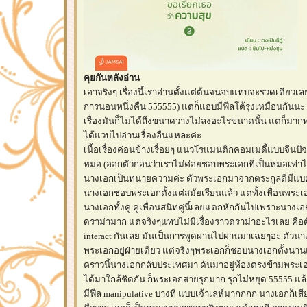
คุยกันหลังอ่าน
เอาจริงๆ เรื่องนี้เราอ่านตั้งแต่ต้นจนจบแทบจะรวดเดียวเลย
การนอนหนึ่งคืน 555555) แต่ก็แอบมีฟีลโต้รุ่งเหมือนกันนะ 
เรื่องมันก็ไม่ได้ถึงขนาดวางไม่ลงอะไรขนาดนั้น แต่ก็มากพ
ได้แวบไปอ่านเรื่องอื่นแหละค่ะ
เนื้อเรื่องค่อนข้างเรื่อยๆ แนวโรแมนติกคอมเมดี้แบบจีนปั
หมอ (ออกตัวก่อนว่าเราไม่ค่อยชอบพระเอกที่เป็นหมอเท่าไห
นางเอกเป็นทนายความค่ะ ตัวพระเอกมาจากตระกูลดีมีแบ
นางเอกชอบพระเอกตั้งแต่สมัยเรียนแล้ว แต่ทั้งเพื่อนพระเ
นางเอกทั้งคู่ คู่เพื่อนสนิทคู่นี้เลยแตกหักกันไปเพราะนางเอ
ดราม่ามาก แต่จริงๆแทบไม่มีเรื่องราวดราม่าอะไรเลย คือ
interact กันเลย มันเป็นการพูดผ่านไปผ่านมาเฉยๆอะ ตัวน
พระเอกอยู่ฝ่ายเดียว แต่จริงๆพระเอกก็ชอบนางเอกตั้งนาน
คราวนี้นางเอกกลับประเทศมา ดันมาอยู่ห้องตรงข้ามพระเอ
ได้มาใกล้ชิดกัน ก็พระเอกสายรุกมาก รุกไม่หยุด 55555 แล
มีฟีล manipulative บางที แบบเจ้าเล่ห์มากกกก นางเอกก็เ