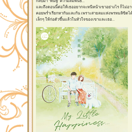
กลับมา ‘ฟื้นฟู’ ความสัมพันธ์...
และถึงตอนนี้ต่อให้เธออยากจะหนีหน้าเขาอย่างไร ก็ไม่อาจ
คอยพร่ำเรียกหากันและกัน เพราะสายลมแห่งพรหมลิขิตได
เล็กๆ ให้ก่อตัวขึ้นแล้วในหัวใจของเขาและเธอ...