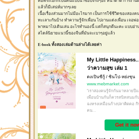
คือพระเอกก็เป็นคนแบบน่าชอบจริงๆอะ หน้าตาดี การงานด
แล้วก็มีเสน่ห์มากๆเลย
เนื้อเรื่องส่วนมากไม่มีอะไรมาก เป็นการใช้ชีวิตของสองคน
ทะเลาะกันบ้าง ทำความรู้จักเพื่อน ไปงานแต่งเพื่อน เจอพ
พาหมาไปเดินเล่น อะไรทำนองนี้ แต่ก็สนุกดีนะคะ แบบอ่
สไตล์นิยายแนวนี้ของจีนที่มันจะเบาๆอยู่แล้ว
E-book ทั้งสองเล่มด้านล่างได้เลยค่า
My Little Happiness..
ว่าความสุข เล่ม 1
ตงเปินซีกู้ / ซินโป-หย่งชุน
www.mebmarket.com
“เราสองคนรู้จักกันมาหลายปีแล
เพื่อนบ้านกันก็ควรสนิทสนมกัน
ฉงหรงเหมือนก้างปลาติดคอ กิ
คน...
Get it no