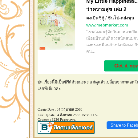
My Little Happiness..
ว่าความสุข เล่ม 2
ตงเปินซีกู้ / ซินโป-หย่งชุน
www.mebmarket.com
“เราสองคนรู้จักกันมาหลายปีแล
เพื่อนบ้านกันก็ควรสนิทสนมกัน
ฉงหรงเหมือนก้างปลาติดคอ กิ
คน...
Get it no
ปล.เรื่องนี้มีเป็นซีรีส์ด้วยนะคะ แต่ดูแล้วเปลี่ยนจากพลอ
เลยทีเดียวค่ะ
Create Date : 04 มิถุนายน 2565
Last Update : 4 สิงหาคม 2565 15:35:21 น.
Counter : 3226 Pageviews.
Share to Face