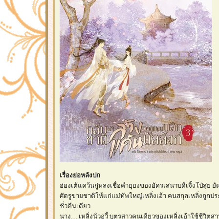
เรื่องย่อหลังปก
ฮ่องเต้แคว้นกู่หลงเชื่อคำยุยงของอัครเสนาบดีเจิ้งโป๋สุย 
ศัตรูขายชาติให้แก่แม่ทัพใหญ่เหลิ่งเอ้า คนสกุลเหลิ่งถู
ชั่วคืนเดียว
นาง… เหลิ่งนั่วอวี้ บุตรสาวคนเดียวของเหลิ่งเอ้าใช้ชีวิตสาบ