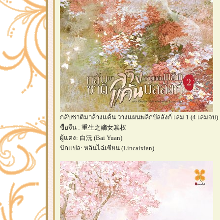
กลับชาติมาล้างแค้น วางแผนพลิกบัลลังก์ เล่ม 1 (4 เล่มจบ)
ชื่อจีน : 重生之嫡女篡权
ผู้แต่ง: 白沅 (Bai Yuan)
นักแปล: หลินไฉ่เซียน (Lincaixian)