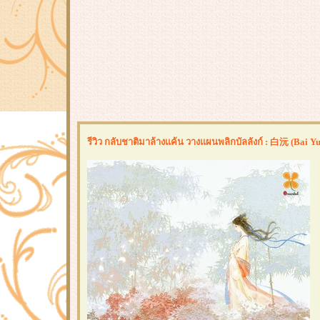
รีวิว กลับชาติมาล้างแค้น วางแผนพลิกบัลลังก์ : 白沅 (Bai Y