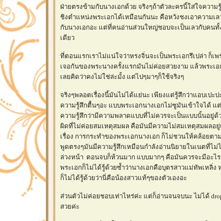
ฝ่ายตรงข้ามกับนางเอกด้วย จริงๆถ้าตัวละครนี้ใส่ใจความรู้ส
ชิงตำแหน่งพระเอกได้เหมือนกันนะ คือหวังชงเอาความเล
กับนางเอกอะ แต่ที่คนอ่านส่วนใหญ่ชอบจะเป็นเลวกับคนทั
เดียว
ที่ตอนแรกเราไม่แน่ใจว่าหรงจิ่นจะเป็นพระเอกรึเปล่า ก็เพรา
เจอกันของพระนางครั้งแรกมันไม่ค่อยสวยงาม แล้วพระเอกก็
เลยคิดว่าคงไม่ใช่ล่ะมั้ง แต่ไปๆมาๆก็ใช้จริงๆ
จริงๆพลอตเรื่องนี้มันไม่ได้แย่นะ เพียงแต่รู้สึกว่าแอบเปะปะอ
ความรู้สึกตื้นๆอะ แบบพระเอกนางเอกไม่ซูมันเข้าใจได้ แต่อั
ความรู้สึกว่ามีความพลาดแบบที่ไม่ควรจะเป็นแบบนั้นอยู่ด
ผิดที่ไม่ค่อยสมเหตุสมผล คือมันมีความไม่สมเหตุสมผลอย
เรื่อง การกระทำของพระเอกนางเอก ก็ไม่ชวนให้คล้อยตามเท
พูดตรงๆมันมีความรู้สึกเหมือนกำลังอ่านนิยายในเนตที่ไม
ล่วงหน้า ตอนจบก็ห้วนมาก แบบมากๆ คือมันควรจะมีอะไร
พระเอกก็ไม่ได้รู้ด้วยซ้ำว่านางเอกคือบุตรสาวแม่ทัพเหลิ่ง ห
ก็ไม่ได้รู้ด้วยว่านี่คือน้องสาวแท้ๆของตัวเองอะ
ส่วนตัวไม่ค่อยชอบเท่าไหร่ค่ะ แต่ก็อ่านจนจบนะ ไม่ได้ dr
สวยค่ะ