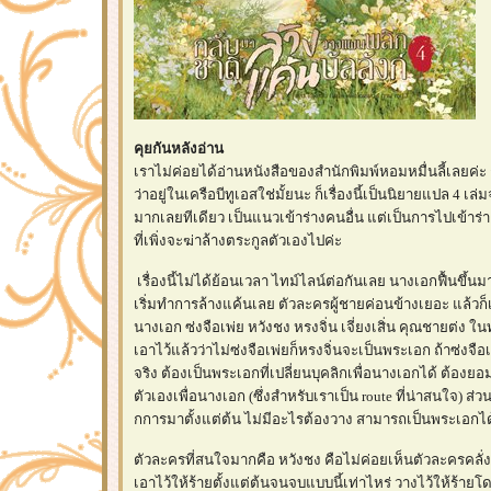
คุยกันหลังอ่าน
เราไม่ค่อยได้อ่านหนังสือของสำนักพิมพ์หอมหมื่นลี้เลยค่ะ 
ว่าอยู่ในเครือบีทูเอสใช่มั้ยนะ ก็เรื่องนี้เป็นนิยายแปล 4 เ
มากเลยทีเดียว เป็นแนวเข้าร่างคนอื่น แต่เป็นการไปเข้าร่
ที่เพิ่งจะฆ่าล้างตระกูลตัวเองไปค่ะ
เรื่องนี้ไม่ได้ย้อนเวลา ไทม์ไลน์ต่อกันเลย นางเอกฟื้นขึ้นม
เริ่มทำการล้างแค้นเลย ตัวละครผู้ชายค่อนข้างเยอะ แล้วก
นางเอก ซ่งจือเพ่ย หวังชง หรงจิ่น เจี่ยงเสิ่น คุณชายต่ง ใ
เอาไว้แล้วว่าไม่ซ่งจือเพ่ยก็หรงจิ่นจะเป็นพระเอก ถ้าซ่งจื
จริง ต้องเป็นพระเอกที่เปลี่ยนบุคลิกเพื่อนางเอกได้ ต้อง
ตัวเองเพื่อนางเอก (ซึ่งสำหรับเราเป็น route ที่น่าสนใจ) ส่ว
กการมาตั้งแต่ต้น ไม่มีอะไรต้องวาง สามารถเป็นพระเอกได
ตัวละครที่สนใจมากคือ หวังชง คือไม่ค่อยเห็นตัวละครคลั่ง
เอาไว้ให้ร้ายตั้งแต่ต้นจนจบแบบนี้เท่าไหร่ วางไว้ให้ร้ายโดย