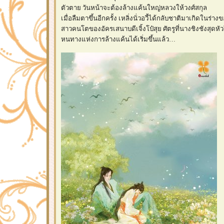
ตัวตาย วันหน้าจะต้องล้างแค้นใหญ่หลวงให้วงศ์สกุล
เมื่อลืมตาขึ้นอีกครั้ง เหลิ่งนั่วอวี้ได้กลับชาติมาเกิดในร่างขอ
สาวคนโตของอัครเสนาบดีเจิ้งโป๋สุย ศัตรูที่นางชิงชังสุดหั
หนทางแห่งการล้างแค้นได้เริ่มขึ้นแล้ว