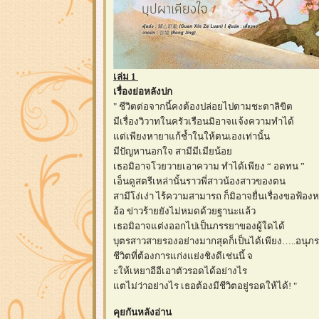
เล่ม 1
เรื่องย่อหลังปก
" ชีวิตต่อจากนี้คงต้องปล่อยไปตามชะตาลิขิต
มีเรื่องวิวาทในครัวเรือนมิอาจแจ้งความทำได้
ต่เพียงหายาแก้ช้ำในให้ตนเองเท่านั้น
มีปัญหานอกใจ สามีมีเมียน้อ
เธอมิอาจโวยวายเอาความ ทำได้เพียง “ อดทน ”
เอ็นดูสตรีเหล่านั้นราวพี่สาวน้องสาวของตน
สามีโง่เง่า ไร้ความสามารถ ก็มิอาจยื่นเรื่องขอฟ้องห
อ้อ ข่าวร้ายยังไม่หมดด้วยฐานะแล้ว
เธอมิอาจแต่งออกไปเป็นภรรยาของผู้ใดได้
บุตรสาวสายรองอย่างมากสุดก็เป็นได้เพียง…..อนุภ
ชีวิตที่ต้องการแก่งแย่งชิงดีเช่นนี้ จ
ะให้เหยาอีอีเอาตัวรอดได้อย่างไร
ตไม่ว่าอย่างไร เธอต้องมีชีวิตอยู่รอดให้ได้! "
คุยกันหลังอ่าน