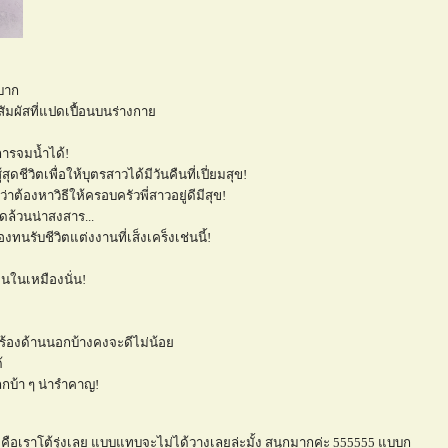
ำบาก
อยสัมผัสที่แปดเปื้อนบนร่างกา
การจมน้ำได้!
สุดชีวิตเพื่อให้บุตรสาวได้มีวันคืนที่เปี่ยมสุข!
่าต้องหาวิธีให้ครอบครัวพี่สาวอยู่ดีมีสุข!
้ใดล้วนน่าสงสาร...
งทนรับชีวิตแต่งงานที่เส็งเคร็งเช่นนี้!
คนในเหมืองนั่น!
ดร้องด้านนอกบ้างคงจะดีไม่น้อ
้
บ้า ๆ น่ารำคาญ!
มคือเราโต้รุ่งเลย แบบแทบจะไม่ได้วางเลยล่ะมั้ง สนุกมากค่ะ 555555 แบบก