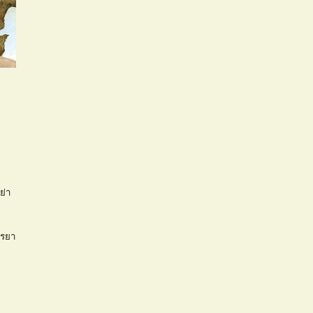
ย่า
รรยา