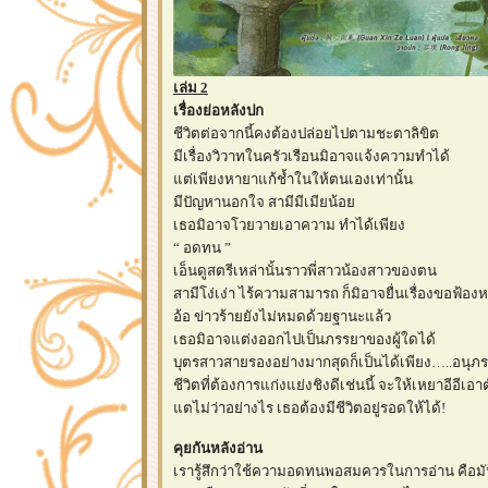
เล่ม 2
เรื่องย่อหลังปก
ชีวิตต่อจากนี้คงต้องปล่อยไปตามชะตาลิขิต
มีเรื่องวิวาทในครัวเรือนมิอาจแจ้งความทำได้
ต่เพียงหายาแก้ช้ำในให้ตนเองเท่านั้น
มีปัญหานอกใจ สามีมีเมียน้อ
เธอมิอาจโวยวายเอาความ ทำได้เพียง
“ อดทน ”
เอ็นดูสตรีเหล่านั้นราวพี่สาวน้องสาวของตน
สามีโง่เง่า ไร้ความสามารถ ก็มิอาจยื่นเรื่องขอฟ้องห
อ้อ ข่าวร้ายยังไม่หมดด้วยฐานะแล้ว
เธอมิอาจแต่งออกไปเป็นภรรยาของผู้ใดได้
บุตรสาวสายรองอย่างมากสุดก็เป็นได้เพียง…..อนุภ
ชีวิตที่ต้องการแก่งแย่งชิงดีเช่นนี้ จะให้เหยาอีอีเอ
ตไม่ว่าอย่างไร เธอต้องมีชีวิตอยู่รอดให้ได้!
คุยกันหลังอ่าน
เรารู้สึกว่าใช้ความอดทนพอสมควรในการอ่าน คือมัน