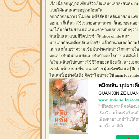
เรื่องนี้ขออนุญาตเขียนรีวิวเป็นเล่มๆเลยล่ะกันค่ะ 
บบได้ผ่อนคลายอยู่เหมือนกัน
ออกตัวก่อนว่าเราไม่เคยดูซีรีส์หมิงหลันมาก่อน แค่
ออกมา ก็เห็นว่าใช้เวลาออกนานมาก ก็เลยรอจนออ
พอได้มาก็เริ่มอ่าน แต่เล่มแรกช่วงแรกเราหยิบๆวางๆ
มันเป็นแนวแบบชีวิตประจำวัน slice of life สุดๆ
นางเอกย้อนอดีตกลับมาก็จริง แล้วตัวนางเอกก็กำพร
เฒ่า แต่ก็นับว่าความเข้มข้นฟาดฟันห่างไกลจากเรื่อ
ทะเลาะกับพี่น้อง แก่งแย่งกันบ้างอะไรบ้าง แต่มันก
ก็เริ่มเพลินๆไปกับการใช้ชีวิตของหมิงหลัน นางเอกฉ
เราค่อนข้างชอบพี่รอง ฉางป่าย ผู้เคร่งขรึม แต่รู้
นเล่มนี้ อย่างฉีเหิง คิดว่าไม่น่าจะใช่ main love int
หมิงหลัน บุปผาเคี
GUAN XIN ZE LUAN
www.mebmarket.co
" ชีวิตต่อจากนี้คงต้อง
เรื่องวิวาทในครัวเรือน
เพียงหายาแก้ช้ำในให้ตน
นอกใจ สามีมีเ...