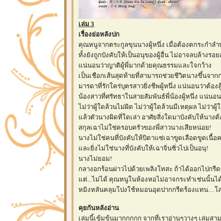
เล่ม 3
เรื่องย่อหลังปก
คุณหนูจากตระกูลขุนนางผู้หนึ่ง เมื่อต้องตกระกำล
ทั้งยังถูกบังคับให้เป็นอนุของผู้อื่น ไม่อาจลบล้างร
น่นอนว่าญาติผู้พี่มากด้วยคุณธรรมและใจกว้าง
เป็นเชือกเส้นสุดท้ายที่สามารถช่วยชีวิตนางขึ้นจาก
มารดาที่รักใคร่บุตรสาวยิ่งชีพผู้หนึ่ง แน่นอนว่าต้องสู้
น้องสาวที่ศรัทธาในสายสัมพันธ์พี่น้องผู้หนึ่ง แน่นอนว
ไม่ว่าผู้ใดล้วนไม่ผิด ไม่ว่าผู้ใดล้วนมีเหตุผล ไม่ว่าผู
ล้วตัวนางผิดที่ใดเล่า อาศัยสิ่งใดมาบังคับให้นางต้อ
สกุลเฉาไม่ใช่ครอบครัวของพี่สาวนางเสียหน่อย!
นางไม่ใช่คนที่บังคับให้บิดาแซ่เฉาขูดเลือดขูดเนื้อ
ละยิ่งไม่ใช่นางที่บังคับให้เฉาจิ่นซิ่วไปเป็นอนุ!
นางไม่ยอม!
กลางอกร้อนผ่าวไปด้วยเพลิงโทสะ ถ้าได้ออกไปกรี
ต่...ไม่ได้ คุณหนูในห้องหอไม่อาจกระทำเช่นนั้นได
หมิงหลันคลุมโปงใช้หมอนอุดปากกรีดร้องแทน…โลก
คุยกันหลังอ่าน
เล่มนี้เข้มข้นมากกกกก จากที่เราอ่านๆวางๆ เล่มสา