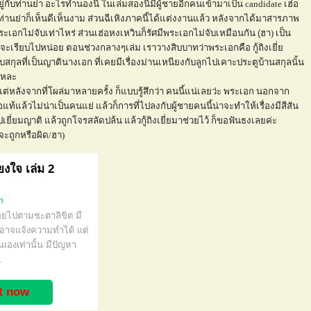
ับท่านย่า อะไรทำนองนี้ ในเล่มสองนี้มีผู้ชายอีกคนเข้ามาเป็น candidate เฮ่อ
ดี ท่านย่าก็เห็นดีเห็นงาม ส่วนฉีเหิงภาคนี้ได้แต่งงานแล้ว หลังจากได้มาสารภาพ
ะเอกไม่จับเท่าไหร่ ส่วนเฮ่อหงเหวินก็รัศมีพระเอกไม่จับเหมือนกัน (ฺฮา) เป็น
่องน่าจะเรียบไปหน่อย ตอนช่วงกลางๆเล่ม เราวางสิบบาทว่าพระเอกคือ กู้ถิงเยี่
งกับสกุลที่เป็นญาตินางเอก ที่เคยมีเรื่องม่านเหนียงกับลูกไปเคาะประตูบ้านสกุลนั้น
แหละ
่หลังจากที่โผล่มาหลายครั้ง ก็แบบรู้สึกว่า คนนี้แน่เลยว่ะ พระเอก นอกจาก
แท้แล้วไม่น่าเป็นคนแย่ แล้วก็การที่ไปลงกับผู้ชายคนนี้น่าจะทำให้เรื่องมีสีสัน
่ยมญาติ แล้วถูกโจรสลัดปล้น แล้วกู้ถิงเยี่ยมาช่วยไว้ ก็ขอฟันธงเลยค่ะ
าจะถูกหรือผิด/ฮา)
ยงใจ เล่ม 2
m
่อยไปตามชะตาลิขิต มี
มิอาจแจ้งความทำได้ แต่
เองเท่านั้น มีปัญหา
.
it now