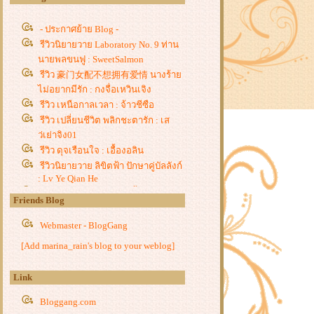
- ประกาศย้าย Blog -
รีวิวนิยายวาย Laboratory No. 9 ท่าน
นายพลขนฟู : SweetSalmon
รีวิว 豪门女配不想拥有爱情 นางร้า
ไม่อยากมีรัก : กงจื่อเหวินเจิง
รีวิว เหนือกาลเวลา : จ้าวชีซือ
รีวิว เปลี่ยนชีวิต พลิกชะตารัก : เส
ว่เย่าจิง01
รีวิว ดุจเรือนใจ : เอื้องอลิน
รีวิวนิยายวาย ลิขิตฟ้า ปักษาคู่บัลลังก์
: Lv Ye Qian He
รีวิว ท่านชายไร้ราคา : จี้ชิว
Friends Blog
รีวิว โฉมงามแฝงกาย ปณิธานสาน
รัก, วาสนาพารัก, ศัตรูคู่ใจ : หยางกวง
Webmaster - BlogGang
ฉิงจื่อ
[Add marina_rain's blog to your weblog]
รีวิวนิยายวาย ฮัสกี้หน้าโง่กับอาจารย์
เหมียวขาวของเขา : โร่วเปาปู้ชือโร่ว
Link
รีวิว ชายาแม่ทัพหยามไม่ได้ : ฉางโก
วลั่วเยวี่ย -
Bloggang.com
รีวิว ยอดหญิงเซียนเครื่องหอม : อวี่