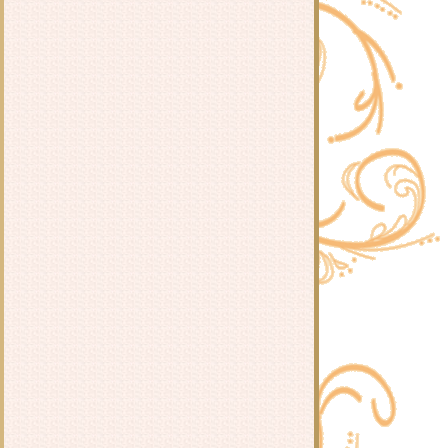
เฉิงซวง
รีวิว ลิขิตรักข้ามปรภพ : หวนมี่
รีวิว หวู่โจ้ โฉมงามอัจฉริยะ :
QingXianYaTou
รีวิว ตำรับรักชายากระทะเหล็ก : เจี่
นอิง
รีวิว มงกุฎดาริกา : ประภัสสร เสวิกุล
รีวิว จอมใจคู่นครา : เผิงไหลเค่อ
รีวิว อี๋เหนียงห้าขององค์หญิง : ตงซือ
เหนียง
รีวิว สยบรักจอมเสเพล : โม่ซูไป๋
รีวิวนิยายวาย ระบบพลีชีพดั่งวีรชน :
เสวี่ยหยวนโยวหลิง
รีวิว เอาใจหญิงงาม : เตี่ยนซิน
รีวิว ทวงแค้นหญิงงาม : เตี่ยนซิน
รีวิว รอยอาลัยหญิงงาม : เตี่ยนซิน
รีวิว ปลอบขวัญหญิงงาม : เตี่ยนซิน
รีวิว ปราบพยศหญิงงาม : เตี่ยนซิน
รีวิว ดรุณีสุดที่รัก : หนิ่วหวางปู๋ไจ้เจี่
- รีวิว ใจเผลอรัก : ลักษณะปรีชา -
- รีวิว บันทึกรักจอมนาง : เสวี่ยเฟิ่ง -