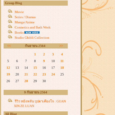
Group Blog
Movie
Series / Dramas
Manga/Anime
Cosmetics and Bath Work
Books
Studio Ghibli Collection
<<
กันยายน 2564
>>
1
2
3
4
5
6
7
8
9
10
11
12
13
14
15
16
17
18
19
20
21
22
23
24
25
26
27
28
29
30
9 กันยายน 2564
รีวิว หมิงหลัน บุปผาเคียงใจ : GUAN
XIN ZE LUAN
All Blog