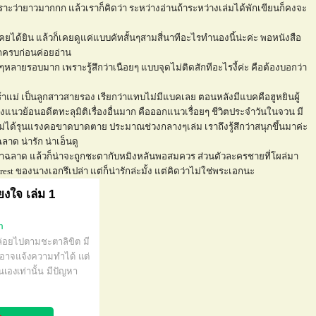
เพราะว่ายาวมากกก แล้วเราก็คิดว่า ระหว่างอ่านถ้าระหว่างเล่มได้พักเขียนก็คงจะ
เคยได้ยิน แล้วก็เคยดูแค่แบบคัทสั้นๆสามสี่นาทีอะไรทำนองนี้น่ะค่ะ พอหนังสือ
กครบก่อนค่อยอ่าน
หลายรอบมาก เพราะรู้สึกว่าเนือยๆ แบบจุดไม่ติดสักทีอะไรงี้ค่ะ คือต้องบอกว่า
้าแม่ เป็นลูกสาวสายรอง เรียกว่าแทบไม่มีแบคเลย ตอนหลังมีแบคคือฮูหยินผู้
งแนวย้อนอดีตทะลุมิติเรื่องอื่นมาก คือออกแนวเรื่อยๆ ชีวิตประจำวันในจวน มี
็ไม่ได้รุนแรงคอขาดบาดตาย ประมาณช่วงกลางๆเล่ม เราถึงรู้สึกว่าสนุกขึ้นมาค่ะ
ลาด น่ารัก น่าเอ็นดู
สึกว่าฉลาด แล้วก็น่าจะถูกชะตากับหมิงหลันพอสมควร ส่วนตัวละครชายที่โผล่มา
erest ของนางเอกรึเปล่า แต่ก็น่ารักล่ะมั้ง แต่คิดว่าไม่ใช่พระเอกนะ
ยงใจ เล่ม 1
m
ปล่อยไปตามชะตาลิขิต มี
มิอาจแจ้งความทำได้ แต่
เองเท่านั้น มีปัญหา