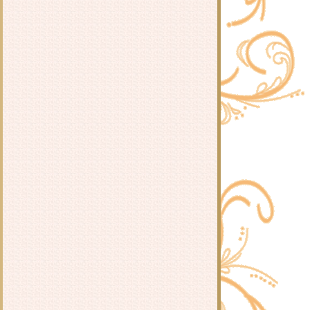
จิ่วฮวา
รีวิว สะใภ้แสนหวาน : เตี่ยนซิน
รีวิว My Little Happiness... ขอเรียก
เธอว่าความสุข : ตงเปินซีกู้
- รีวิว ฉันหายไปในวันหยุด Holiday :
อตสึ อิจิ -
รีวิว แม่ทัพในกำมือ : หนิ่วหวางปู๋ไจ้
เจี่
รีวิว The Dagrolet's Rule : กัลฐิดา
รีวิว สุดรักแสนแค้น : เตี่ยนซิน
รีวิว แค้นสุดรัก : เตี่ยนซิน
รีวิว ใยรักโยงใจ : เตี่ยนซิน
รีวิว วิหคตกมังกร : You Si Jie
รีวิว ชื่นกลิ่นนวล : ตู้โม่อวี่
- รีวิว อาร์ทิมิส ฟาวล์ เล่ม 1-3 : โอเว่น
คลเฟอร์ -
รีวิว เพอร์ซีย์ แจ็กสัน (Percy Jackson)
: Rick Riordan
รีวิว หัวโจก : เชียนซานฉาเค่อ
รีวิว ยอดหญิงเทพสมุนไพร : อวี่จิ่วฮ