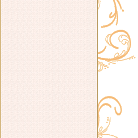
วา
- รีวิว ทะลุมิติไปเป็นชาวสวนแม่ลูก
สาม : 南方荔枝 -
รีวิวนิยายวาย มหาวิทยาลัยซอมบี้ :
เหยียนเหลียงอวี่
รีวิวนิยายวาย ตกลงนายชอบฉันใช่
มั้ย : หลี่ว์เทียนอี้
รีวิวนิยายวาย นักอ่านกับพระเอกน่ะ
ต้องคู่กันอยู่แล้วนี่!? : TUI
รีวิวนิยายวาย วิธีการปราบผีที่ถูกต้อง
: Kuro Hyou
รีวิวนิยายวาย เลี้ยงลูกมังกรออนไลน์
: อวี๋จือสุ่ย 鱼之水
รีวิวนิยายวาย ยอดชายาเคียงหทัย :
Lu Ye Qian He
รีวิว จุดโคมรอท่านนับพันปี : Bai Lu
Wei Shuag
รีวิว หมิงเหยา องค์หญิงเก้า : หวนมี่
รีวิว นิลนาคินทร์ : อลินา
รีวิวนิยายวาย เทียนซือ คู่ป่วนผจญ
วิญญาณ ภาค 1 : ฝานลั่ว
รีวิว งานเลี้ยงแห่งวสันตกาล : ไป๋ลู่