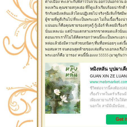
ต่างเมือง ทะเลาะกับพี่สาวในจวน ออกไปนอกจวน อยู่ก
หงเหวิน คุณชายสกุลเฮ่อ ที่ก็ดูแล้วเรียบร้อยน่ารัก
รักกับหมิงหลันแล้วโดนปฏิเสธไป จริงๆฉีเหิงก็รัศมีพร
ผู้ชายที่ดูดีเกินไป ที่จะเป็นพระเอก ไม่งั้นเนื้อเรื
น่นอน ก็คือคุณชายรองสกุลกู้ กู้เอ้อร์ ที่เคยมีเรื่อ
นั่นแหละน่ะ แต่บ้านแตกสาแหรกขาดหมดแล้วนั่น
ตอนแรกเราก็ไม่ได้คิดหรอกว่าคนนี้จะเป็นพระเอก แต
หล่อแล้วยังมีความหัวขบถนิดๆ ทึ่มทื่อหน่อยๆ แต่เนื้อ
พอสมควร จนตอนสุดท้ายของเล่มที่นางเอกลงเรือไปเยี
พระเอกก็คือ 'อารอง' คนนี้นี่เองงง 55555 (มาดูกันว่
หมิงหลัน บุปผาเคี
GUAN XIN ZE LUAN
www.mebmarket.co
ชีวิตต่อจากนี้คงต้องปล
เรื่องวิวาทในครัวเรือน
เพียงหายาแก้ช้ำในให้ตน
นอกใจ สามีมีเมียน้อย..
Get 