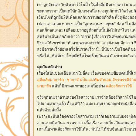
เขาถูกจับและกักตัวเอาไว้ในถ้ำ ในถ้ำมืดมิดเขาพบว่าตนเอง
ชะตากรรม" เป็นสตรีลึกลับนางหนึ่ง นางถูกกักตัวไว้พร้อม
เงื่อนไขที่ถูกยื่นให้เพื่อแลกกับการปล่อยตัวคือ ทั้งคู่ต้อง
เปล่า เอาเถอะ พวกเขาเป็น "ลูกหลานชาวยุทธ" ย่อม "ไม่ถือส
ถอดก็ถอดเถอะ เปลือยเปล่าอยู่ด้วยกันนั้นยังไม่เท่าไหร่ แต
สตรีนางนั้นบอกกับเขาว่า "อยากรู้เรื่องราววิเศษงดงามระหว่
จึงขอให้เขาช่วย "ทำลายพรหมจรรย์" และยังบอกอีกว่า "เ
ลงมือรวดเร็วย่อมเสร็จสิ้นรวดเร็ว" นี่...นี่นับว่าเป็นโชคดีข
หรือไม่...ที่แท้เขาโชคดีหรือโชคร้ายกันแน่ ตัวเขาเองยังต
คุยกันหลังอ่าน
เรื่องนี้เป็นของเฉียนเฉาโมลี่ค่ะ เรื่องของคนเขียนคนนี้ที่เร
อดีตลับมายารัก : ชายาจำเป็น แม่ทัพจำยอม จักรพรรดิจำ
มายารัก
ล้วก็มีภาคแรกของเล่มนี้อย่าง
คล้องรักสาวใช้
จริงๆตอนเราอ่านครองใจสาวงาม เราจำคล้องรักสาวใช้ไม่
ไปนานมากๆแล้ว ตั้งแต่ปี 59 แน่ะ แถมเราน่าจะทำหนังสื
ล้วด้วยล่ะมั้ง
เพราะฉะนั้นเรื่องครองใจสาวงาม เราก็เลยอ่านแบบงงๆนิด
อ่านแบบติดกันเลย เพราะว่าเนื้อเรื่องคาบเกี่ยวกันแบบสุดๆ
เดาเนื้อหาคล้องรักสาวใช้ได้นะ มันไม่ได้ซับซ้อนอะไรขนา