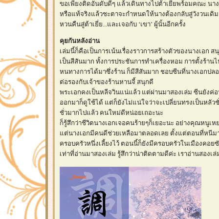
ขอเพียงติดอันดับดีๆ แล้วเดินทางไปต้าเยี่ยพร้อมคณะ นาง
หรือแท้จริงแล้วชะตาจะกำหนดให้นางต้องกลับสู่วังวนเดิม
หวนคืนสู่ต้าเยี่ย...และเจอกับ ‘เขา’ ผู้นั้นอีกครั้ง
คุยกันหลังอ่าน
เล่มนี้ก็คือเป็นการเน้นเรื่องราวการสร้างตัวของนางเอก สนุกดี
เป็นสีสันมาก ทั้งการประชันการทำเครื่องหอม การตั้งร้านไป่เ
หนทางการได้มาซึ่งร้าน ก็มีสีสันมาก ชอบซีนที่นางเอกปลอ
ต่อรองกับเจ้าของร้านหานจี้ สนุกดี
พระเอกคงเป็นหลีจวินแน่แล้ว แต่ผ่านมาสองเล่ม ซีนยังค่อนข
ออกมาก็ดูใช้ได้ แต่ก็ยังไม่แน่ใจว่าจะเปลี่ยนทรงเป็นหลัวชั่
ชั่วมากไปแล้ว คนใหม่ดีหน่อยเถอะนะ
ก็รู้สึกว่าชีวิตนางเอกเจอคนร้ายๆก็เยอะนะ อย่างคุณหนูเหยา
ต่นางเอกมีคนดีช่วยเหลือมาตลอดเลย ตั้งแต่ตอนที่หนีมาต
ครอบครัวหนึ่งเลี้ยงไว้ ตอนนี้ก็ยังมีครอบครัวในเมืองคอย
เท่าที่อ่านมาสองเล่ม รู้สึกว่าน่าติดตามดีค่ะ เราอ่านสอง