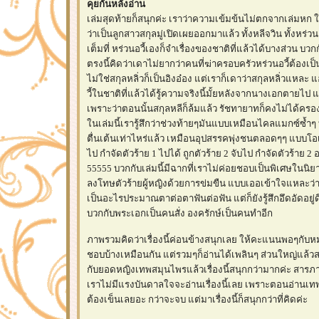
คุยกันหลังอ่าน
เล่มสุดท้ายก็สนุกค่ะ เราว่าความเข้มข้นไม่ตกจากเล่มหก ใน
ว่าเป็นลูกสาวสกุลมู่เปิดเผยออกมาแล้ว ทั้งหลีจวิน ทั้งหร่ว
เต็มที่ หร่วนอวี้เองก็จำเรื่องของชาติที่แล้วได้บางส่วน บวกก
ตรงนี้คิดว่าเดาไม่ยากว่าคนที่ฆ่าครอบครัวหร่วนอวี้ต้องเป็น
ไม่ใช่สกุลหลิ่วก็เป็นอิงอ๋อง แต่เราก็เดาว่าสกุลหลิ่วแหละ 
วี้ในชาติที่แล้วได้รู้ความจริงนี้มั้ยหลังจากนางเอกตายไป แ
เพราะว่าตอนนั้นสกุลหลีก็ล้มแล้ว รัชทายาทก็คงไม่ได้ครองบั
นเล่มนี้เรารู้สึกว่าช่วงท้ายๆมันแบบเหมือนไคลแมกซ์ซ้ำๆ 
ตื่นเต้นเท่าไหร่แล้ว เหมือนอุปสรรคพุ่งชนตลอดๆๆ แบบโอเค
ไป กำจัดตัวร้าย 1 ไปได้ ถูกตัวร้าย 2 จับไป กำจัดตัวร้าย 
55555 บวกกับเล่มนี้มีฉากที่เราไม่ค่อยชอบเป็นพิเศษในนิย
ลงโทษตัวร้ายผู้หญิงด้วยการข่มขืน แบบเออเข้าใจแหละว่าห
เป็นอะไรประมาณตาต่อตาฟันต่อฟัน แต่ก็ยังรู้สึกอึดอัดอยู่
บวกกับพระเอกเป็นคนสั่ง องครักษ์เป็นคนทำอีก
ภาพรวมคิดว่าเรื่องนี้ค่อนข้างสนุกเลย ให้คะแนนพอๆกับหมอ
ชอบบ้างเหมือนกัน แต่รวมๆก็อ่านได้เพลินๆ ส่วนใหญ่แล้วสน
กับยอดหญิงเทพสมุนไพรแล้วเรื่องนี้สนุกกว่ามากค่ะ สา
เราไม่มีแรงบันดาลใจจะอ่านเรื่องนี้เลย เพราะตอนอ่านเ
ต้องเข็นเลยอะ กว่าจะจบ แต่มาเรื่องนี้ก็สนุกกว่าที่คิดค่ะ