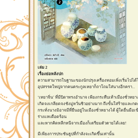
เล่ม 2
เรื่องย่อหลังปก
ความสามารถในฐานะของนักปรุงเครื่องหอมเพิ่งเริ่มไปได้ไ
อุปสรรคใหญ่จากคนตระกูลเหยาก็ถาโถมใส่นางอีกครา...
‘เหยาจิ่น’ ที่มีบิดาทรงอำนาจ เพียงกระทืบเท้าเมืองซั่วหยา
เกิดจงเกลียดจงชังมู่หวั่นชิวอย่างมาก ถึงขั้นใส่ร้ายและ
กระทั่งนางมิอาจมีที่ยืนอยู่ในเมืองซั่วหยางได้ ผู้ใดยื่นมือเ
ร่างแหเดือดร้อน
ละหากคิดหลีกหนีจากเมืองก็เตรียมตัวตายได้เลย!
มีเพียงการประชันธูปที่กำลังจะเกิดขึ้นเท่านั้น