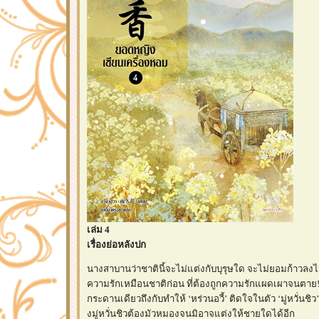
เล่ม 4
เรื่องย่อหลังปก
นางสาบานว่าชาตินี้จะไม่แต่งกับบุรุษใด จะไม่ยอมก้าวลง
ความรักเหมือนชาติก่อน ที่ต้องถูกความรักแผดเผาจนตาย!
กระดานเดียวถึงกับทำให้ ‘หร่วนอวี้’ ติดใจในตัว ‘มู่หวั่นชิว
งมู่หวั่นชิวต้องมัวหมองจนมิอาจแต่งให้ชายใดได้อีก