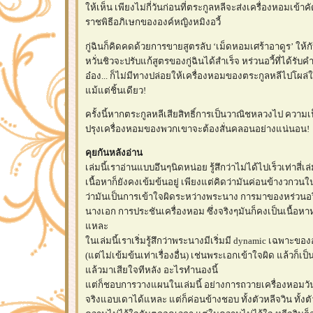
ห้เห็น เพียงไม่กี่วันก่อนที่ตระกูลหลีจะส่งเครื่องหอมเข้
ราชพิธีอภิเษกขององค์หญิงหมิงอวี้
กู่ฉินก็คิดคดด้วยการขายสูตรลับ ‘เม็ดหอมเศร้าอาดูร’ ให้กับ
หวั่นชิวจะปรับแก้สูตรของกู่ฉินได้สำเร็จ หร่วนอวี้ที่ได้รับค
อ๋อง... ก็ไม่มีทางปล่อยให้เครื่องหอมของตระกูลหลีไปโผล่
ม้แต่ชิ้นเดียว!
ครั้งนี้หากตระกูลหลีเสียสิทธิ์การเป็นวาณิชหลวงไป ความเ
ปรุงเครื่องหอมของพวกเขาจะต้องสั่นคลอนอย่างแน่นอน!
คุยกันหลังอ่าน
เล่มนี้เราอ่านแบบอึนๆนิดหน่อย รู้สึกว่าไม่ได้ไปเร็วเท่าสี่เ
เนื้อหาก็ยังคงเข้มข้นอยู่ เพียงแต่คิดว่ามันค่อนข้างวกวน
ว่ามันเป็นการเข้าใจผิดระหว่างพระนาง การมาของหร่วนอว
นางเอก การประชันเครื่องหอม ซึ่งจริงๆมันก็คงเป็นเนื้อหาห
หละ
นเล่มนี้เราเริ่มรู้สึกว่าพระนางมีเริ่มมี dynamic เฉพาะของอ
(แต่ไม่เข้มข้นเท่าเรื่องอื่น) เช่นพระเอกเข้าใจผิด แล้วก็เ
ล้วมาเสียใจทีหลัง อะไรทำนองนี้
ต่ก็ชอบการวางแผนในเล่มนี้ อย่างการถวายเครื่องหอมวัน
จริงแอบเดาได้แหละ แต่ก็ค่อนข้างชอบ ทั้งตัวหลีจวิน ทั้งตั