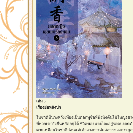
เล่ม 5
เรื่องย่อหลังปก
นชาตินี้นางหวังเพียงเป็นดอกทู่ซือที่พึ่งพิงต้นไม้ใหญ่อย
ที่พวกเขายังยืนหยัดอยู่ได้ ชีวิตของนางก็จะอยู่รอดปลอดภั
ตายเหมือนในชาติก่อนแต่เค้าลางการล่มสลายของตระกูลห