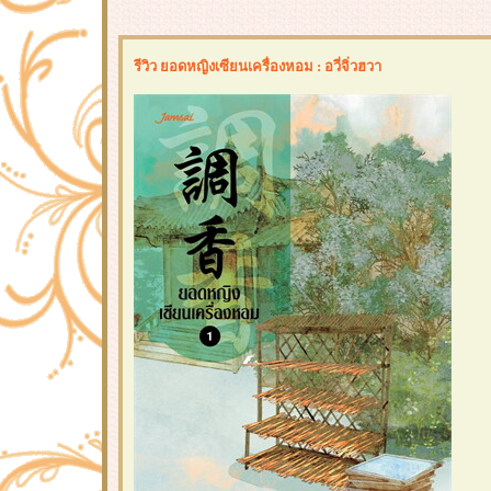
รีวิว ยอดหญิงเซียนเครื่องหอม : อวี่จิ่วฮวา