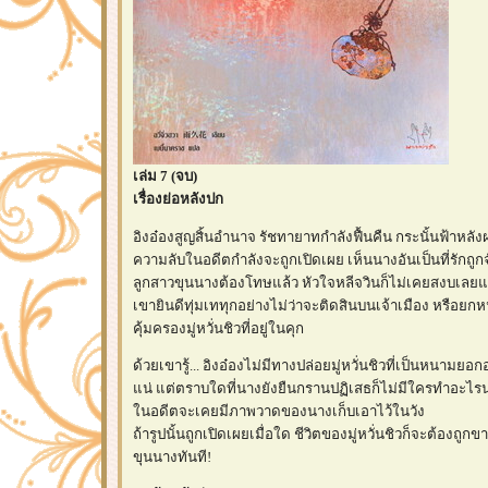
เล่ม 7 (จบ)
เรื่องย่อหลังปก
อิงอ๋องสูญสิ้นอำนาจ รัชทายาทกำลังฟื้นคืน กระนั้นฟ้าหลังฝ
ความลับในอดีตกำลังจะถูกเปิดเผย เห็นนางอันเป็นที่รักถูก
ลูกสาวขุนนางต้องโทษแล้ว หัวใจหลีจวินก็ไม่เคยสงบเลยแม
เขายินดีทุ่มเททุกอย่างไม่ว่าจะติดสินบนเจ้าเมือง หรือยก
คุ้มครองมู่หวั่นชิวที่อยู่ในคุก
ด้วยเขารู้... อิงอ๋องไม่มีทางปล่อยมู่หวั่นชิวที่เป็นหนามยอ
น่ แต่ตราบใดที่นางยังยืนกรานปฏิเสธก็ไม่มีใครทำอะไรนาง
นอดีตจะเคยมีภาพวาดของนางเก็บเอาไว้ในวัง
ถ้ารูปนั้นถูกเปิดเผยเมื่อใด ชีวิตของมู่หวั่นชิวก็จะต้องถู
ขุนนางทันที!