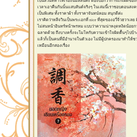
เป็นส่วนที่ทำให้เรื่องนี้มีสีสันค่ะ ต้องบอกว่าการแก้เผ็ดข
เวลาเอาคืนกันนั้นแสบสันต์จริงๆ ในเล่มนี้เราชอบตอนสง
เป็นพิเศษ ทั้งราคาผ้า ทั้งราคาจันทน์หอม สนุกดีค่ะ
เราคิดว่าหลีจวินเป็นพระเอกที่ nice ที่สุดของอวี่จิ่วฮวาเลย
ไม่สนหน้าอินทร์หน้าพรหม แบบว่าความน่าหงุดหงิดน้อยกว่าเ
ฉลาดด้วย ถึงบางครั้งจะโมโหกับความเข้าใจผิดตื้นๆไปบ้า
ล้วก็เป็นคนที่มีอำนาจในตัวเอง ไม่มีผู้ปกครองมาทำให้
เหมือนอีกสองเรื่อง