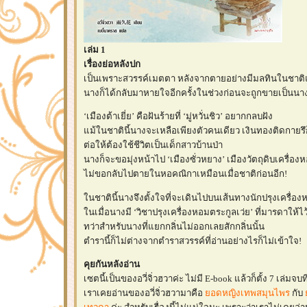
เล่ม 1
เรื่องย่อหลังปก
เป็นเพราะสวรรค์เมตตา หลังจากตายอย่างมีมลทินในชาต
นางก็ได้กลับมาหายใจอีกครั้งในช่วงก่อนจะถูกขายเป็นน
‘เมืองต้าเยี่ย’ คือฝันร้ายที่ ‘มู่หวั่นชิว’ อยากกลบฝัง
ม้ในชาตินี้นางจะเหลือเพียงตัวคนเดียว เงินทองติดกายรึก
ต่อให้ต้องใช้ชีวิตเป็นเด็กสาวบ้านป่า
นางก็จะขอมุ่งหน้าไป ‘เมืองซั่วหยาง’ เมืองวัตถุดิบเครื่องห
ไม่ขอกลับไปตายในหอคณิกาเหมือนเมื่อชาติก่อนอีก!
นชาตินี้นางจึงตั้งใจที่จะเดินไปบนเส้นทางนักปรุงเครื่อง
นเมื่อนางมี ‘วิชาปรุงเครื่องหอมตระกูลเว่ย’ ที่มารดาให้ไว้
ทว่าสำหรับนางที่แยกกลิ่นไม่ออกเลยสักกลิ่นนั้น
ตำรานี้ก็ไม่ต่างจากตำราสวรรค์ที่อ่านอย่างไรก็ไม่เข้าใจ!
คุยกันหลังอ่าน
เซตนี้เป็นของอวี่จิ่วฮวาค่ะ ไม่มี E-book แล้วก็ตั้ง 7 เล่มจบท
เราเคยอ่านของอวี่จิ่วฮวามาคือ
อดหญิงเทพสมุนไพร
กับ