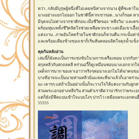
ทว่า...กลับมีบุรุษผู้หนึ่งที่ไม่เคยหนีห่างจากนาง ผู้ที่ชะตาในช
นางอย่างแยกไม่ออก ในชาตินี้หากเขารอด...นางก็รอด หา
มีจุดจบไม่ต่างจากชาติก่อน เมื่อชีวิตของ ‘หลีจวิน’ และตร
พร้อมทุ่มเททั้งชีวิตจิตใจช่วยเหลือพวกเขา แต่เมื่อเขาเอื
ต่งงาน...ภาพอันโหดร้ายในชาติก่อนก็หวนคืน กระนั้นท่าท
ละพร้อมเคียงข้างของเขาก็เริ่มสั่นคลอนจิตใจดุจน้ำแข็ง
คุยกันหลังอ่าน
เล่มนี้ก็ยังคงเป็นการแข่งขันในวงการเครื่องหอม บวกกับ
สกุลหลิ่วกับสกถลหลี หร่วนอวี้ก็ดูเหมือนชอบนางเอกจากใจ
เผด็จการมาก ขอเดาเอาว่าจริงๆพ่อนางเอกไม่ได้ฆ่าคนของ
บางทีอาจจะเป็นนายท่านหลิ่วนั่นแหละที่ฆ่าแล้วก็เอาหร่วนอว
นะ เดาๆๆ แต่ถ้าเป็นอย่างนั้นก็จะวางใจให้แต่งงานกับลูก
ส่วนพระเอกอย่างหลีจวิน ส่วนตัวเราคิดว่าน่ารักกว่าพระเอกอวี
ต่ก็ยังมีฟีลแบบเข้าใจแบบโง่ๆ ปากไว เหมือนพระเอกคนอ
55555