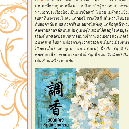
เทวดา
ค่ะ สำหรับเรื่องนี้ไม่แน่ใจนะ เพราะว่าเราไม่เค
ต่เท่าที่อ่านดูเล่มหนึ่ง พระเอกไม่น่าใช่ผู้ชายคนเก่าชั่วๆค
พระเอกของเรื่องนี้จะเป็นแนวซื้อสามีโง่แถมแม่ผัวหัวแข็งเห
เปล่า ก็หวังว่าจะไม่ค่ะ แต่ก็ยังไม่วางใจเต็มที่เพราะใน
กับยอดหญิงหมอเทวดาก็เป็นอย่างนั้นทั้งคู่ แต่คือดูแล้วพร
คุณชายสกุลหลีคนนั้นมั้ย ดูเผินๆในตอนนี้ก็แลดูโอเคอยู่ละม
เรื่องนี้นางเอกย้อนเวลากลับมาเข้าร่างตัวเองก่อนจะเกิดเรื่อ
อนาคตหนีไปตามเมืองต่างๆ เอาตัวรอด จนไปถึงเมืองที่ท
ก็ฝึกงานในร้านทำธูป (อย่างยากลำบาก) เนื้อเรื่องสนุกดี ทั้ง
คุณชายหลี การขอฝน เล่นพนันก็สนุกดี จนมาถึงเมืองที่เริ
เป็นเซียนเครื่องหอมค่ะ