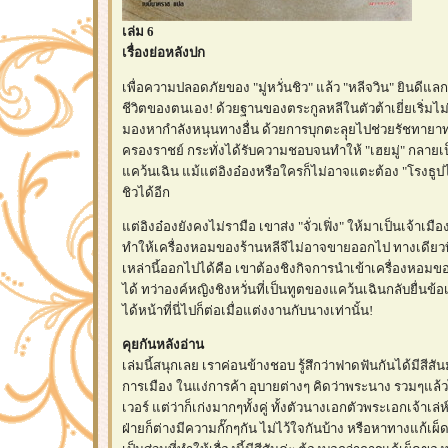
เล่ม 6
เรื่องย่อหลังปก
เพื่อความปลอดภัยของ "มู่หวั่นชิว" แล้ว "หลีจวิน" ยินดีแลก
ชีวิตของตนเอง! ด้วยฐานของตระกูลหลีในตัวต้าเยี่ยเริ่มไม
มองหากำลังหนุนทางอื่น ด้วยการบุกตะลุุยไปช่วยรัชทายาทแ
ครองราชย์ กระทั่งได้รับความชอบจนทำให้ "เฮยมู่" กลายเป
คว้นเฉิน แม้แต่อิงอ๋องหรือใครก็ไม่อาจแตะต้อง "โรงธูปไป่เ
ชิวได้อีก
ต่อิงอ๋องยังคงไม่รามือ เขาส่ง "จั่วเฟิ่ง" ให้มาเป็นเจ้าเมือ
ทำให้เครื่องหอมของร้านหลีจีไม่อาจขายออกไป ทางเดียว
เหล่านี้ออกไปได้คือ เขาต้องชิงกิจการนำเข้าเครื่องหอมข
ได้ ทว่าองค์หญิงชิงหวั่นที่เป็นทูตของแคว้นเฉินกลับยื่นข้
ได้หน้าที่นี่ไปก็ต่อเมื่อแต่งงานกับนางเท่านั้น!
คุยกันหลังอ่าน
เล่มนี้สนุกเลย เราค่อนข้างชอบ รู้สึกว่าฟาดฟันกันได้มีสีสั
การเมือง ในแง่การค้า อุบายต่างๆ คิดว่าพระนาง รวมๆแล้ว
เวอร์ แต่ว่าก็เก่งมากๆทั้งคู่ ทั้งตัวนางเอกตัวพระเอกเจ้าเล่ห์ก
ฝ่ายก็ต่างมีความกั๊กๆกัน ไม่ไว้ใจกันบ้าง หรือหาทางแก้เผ็