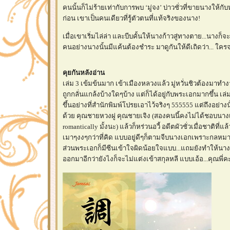
คนนั้นก็ไม่ร้ายเท่ากับการพบ ‘มู่จง’ บ่าวชั่วที่ขายนางให้ก
ก่อน เขาเป็นคนเดียวที่รู้ตัวตนที่แท้จริงของนาง!
เมื่อเขาเริ่มไล่ล่า และบีบคั้นให้นางก้าวสู่ทางตาย...นางก็จะ
คนอย่างนางนั้นมีแค้นต้องชำระ มาดูกันให้ดีเถิดว่า... ใค
คุยกันหลังอ่าน
เล่ม 3 เข้มข้นมาก เข้าเมืองหลวงแล้ว มู่หวั่นชิวต้องมาทำง
ถูกกลั่นแกล้งบ้างใดๆบ้าง แต่ก็ได้อยู่กับพระเอกมากขึ้น เล
ขึ้นอย่างที่สำนักพิมพ์โปรยเอาไว้จริงๆ 555555 แต่ถึงอย่างนั
ด้วย คุณชายหวงผู่ คุณชายเจิง (สองคนนี้คงไม่ได้ชอบนา
romantically มั้งนะ) แล้วก็หร่วนอวี้ อดีตผัวชั่วเมื่อชาติที่แล
เมาๆงงๆกว่าที่คิด แบบอยู่ดีๆก็ตามจีบนางเอกเพราะกลห
ส่วนพระเอกก็มีซีนเข้าใจผิดน้อยใจแบบ...แถมยังทำให้น
ออกมาอีกว่ายังไงก็จะไม่แต่งเข้าสกุลหลี แบบเอ้อ...คุณพี่ค