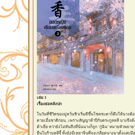
เล่ม 3
เรื่องย่อหลังปก
นวันที่ชีวิตของมู่หวั่นชิวเริ่มดีขึ้นโชคชะตาก็ดึงให้นางต้
ตายเมื่อชาติก่อน...เพราะสัญญาห้าปีกับตระกูลหลี นางจึงต้อ
ต้าเยี่ย ทว่ายังไม่ทันถึงที่นั่นนางก็ถูก ‘กู่ฉิน’ หมายหัวพยา
ืนในร้านหลีจี้ ทั้งยังมีเหยาจิ่นที่จงเกลียดนางมาตั้งแต่เม