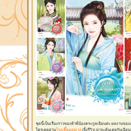
ชุดนี้เป็นเรื่องราวของห้าพี่น้องตระกูลเฉียนค่ะ ผลงานขอ
ครเคยอ่าน
รงเตี๊ยมอลเวง
(ลิ้งรีวิว) น่าจะคุ้นเคยกับเฉ