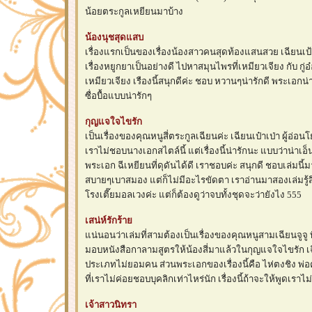
น้อยตระกูลเหยียนมาบ้าง
น้องนุชสุดแสบ
เรื่องแรกเป็นของเรื่องน้องสาวคนสุดท้องแสนสวย เฉียนเป้ยเ
เรื่องหยูกยาเป็นอย่างดี ไปหาสมุนไพรที่เหมียวเจียง กับ กู่อ
เหมียวเจียง เรืองนี้สนุกดีค่ะ ชอบ หวานๆน่ารักดี พระเอกน
ซื่อบื้อแบบน่ารักๆ
กุญแจใจไขรัก
เป็นเรื่องของคุณหนูสี่ตระกูลเฉียนค่ะ เฉียนเป๋าเป่า ผู้อ่อ
เราไม่ชอบนางเอกสไตล์นี้ แต่เรื่องนี้น่ารักนะ แบบว่าน่าเอ็น
พระเอก ฉีเหยียนที่ดุดันได้ดี เราชอบค่ะ สนุกดี ชอบเล่มนี้
สบายๆเบาสมอง แต่ก็ไม่มีอะไรขัดตา เราอ่านมาสองเล่มรู้ส
รงเตี๊ยมอลเวงค่ะ แต่ก็ต้องดูว่าจบทั้งชุดจะว่ายังไง 555
เสน่ห์รักร้า
น่นอนว่าเล่มที่สามต้องเป็นเรื่องของคุณหนูสามเฉียนจูจ
มอบหนังสือกาลามสูตรให้น้องสี่มาแล้วในกุญแจใจไขรัก เฉ
ประเภทไม่ยอมคน ส่วนพระเอกของเรื่องนี้คือ ไห่ตงชิง พ่อ
ที่เราไม่ค่อยชอบบุคลิกเท่าไหร่นัก เรื่องนี้ถ้าจะให้พูดเราไ
เจ้าสาวนิทรา