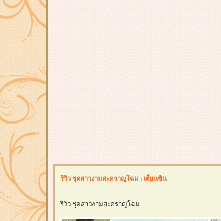
รีวิว ชุดสาวงามสะคราญโฉม : เตี่ยนซิน
รีวิว ชุดสาวงามสะคราญโฉม