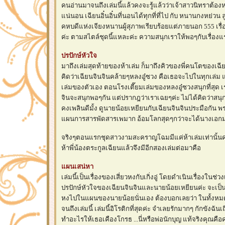
คนอ่านมาจนถึงเล่มนี้แล้วคงจะรู้แล้วว่าเจ้าสาวนิทราต้อ
น่นอน เฉียนอิ๋นอิ๋นที่นอนได้ทุกที่ที่ไป กับ หนานกงหย่ว
คหบดีแห่งเจียงหนานผู้สุภาพเรียบร้อยแต่ภายนอก 555 เรื่องนี้
ค่ะ ตามสไตล์ชุดนี้แหละค่ะ ความสนุกเราให้พอๆกับเรื่องแ
ปรปักษ์หัวใจ
มาถึงเล่มสุดท้ายของห้าเล่ม ก็มาถึงคิวของพี่คนโตของเฉีย
คิดว่าเฉียนจินจินคล้ายๆหลงอู๋ซวง คือเธอจะไปในทุกเล่ม แ
เล่มของตัวเอง ตอนโรงเตี๊ยมเล่มของหลงอู๋ซวงสนุกที่สุด เร
จินจะสนุกพอๆกัน แต่ปรากฎว่าเราเฉยๆค่ะ ไม่ได้คิดว่าสนุก
คงเพลินดีมั้ง ดูนายน้อยเหยียนกับเฉียนจินจินประมือกัน พระ
ผนการสารพัดสารเพมาก อ้อมโลกสุดๆกว่าจะได้นางเอก
จริงๆตอนแรกชุดสาวงามสะคราญโฉมมีแค่ห้าเล่มเท่านั้นค่
ห้าพี่น้องตระกูลเฉียนแล้วจึงมีอีกสองเล่มต่อมาคือ
ผนเสน่หา
เล่มนี้เป็นเรื่องของเสี่ยวหงกับเกิ่งอู่ โดยดำเนินเรื่องในช่
ปรปักษ์หัวใจของเฉียนจินจินและนายน้อยเหยียนค่ะ จะเป็นช่วงท
หงไปในแผนของนายน้อยนั่นเอง ต้องบอกเลยว่า ในทั้งหมดตั
จนถึงเล่มนี้ เล่มนี้อิโรติกที่สุดค่ะ จำเลยรักมากๆ กักขังฉัน
ทำอะไรให้เธอเคืองโกรธ ...นี่หรือพ่อนักบุญ แท้จริงคุณคื