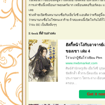
นเล่มนี้เราชอบซีนที่ฉู่หว่านหนิงอ่านจดหมายที่โม่หร่านเขี
การเล่าซีนนี้เหมือนภาพยนตร์มาก เหมือนสตอรี่บอร์ดอะ แ
เล
ช่วงท้ายเปิดซีนหนานกงซื่อกับเยี่ยวั่งซี แอบคิดว่าหรือคู่นี้
ว่าหนานกงซื่อไม่ใช่คนเลวร้าย ถ้าสองคนนี้เปิดใจกันได้ก็ไ
ว่าจะ BE เป็นฟีลลิ่งๆๆ
E-book ที่ด้านล่างค่ะ
ฮัสกี้หน้าโง่กับอาจารย
ของเขา เล่ม 4
ร่วเปาปู้ชือโร่ว/Bou Ptrn
www.mebmarket.com
ศิษย์สำนักหรูเฟิง เยี่ยวั่งซี บุรุษ
ชัดลึกล้ำ คิ้วกระบี่คมเข้ม ดวง
ประกายดาว ใสกระจ่าง เฉียบ
ครอบเ...
Get it no