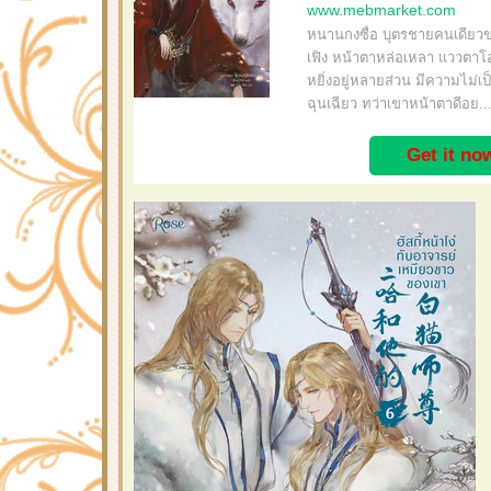
www.mebmarket.com
หนานกงซื่อ บุตรชายคนเดียวข
เฟิง หน้าตาหล่อเหลา แววตาโ
หยิ่งอยู่หลายส่วน มีความไม่เป
ฉุนเฉียว ทว่าเขาหน้าตาดีอย..
Get it no