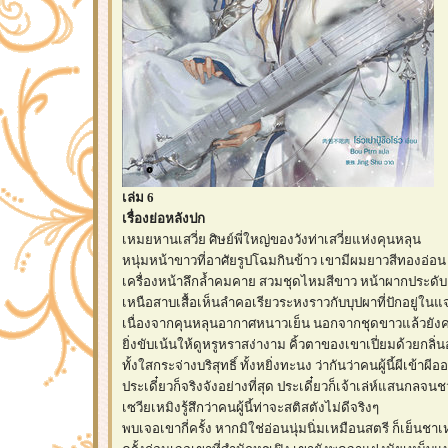
เล่ม 6
เรื่องย่อหลังปก
เหมยหานเสวี่ย ศิษย์พี่ใหญ่ของวังท่าเสวี่ยแห่งคุนหลุน
หนุ่มหน้าขาวที่อาศัยรูปโฉมกินข้าว เขามีผมยาวสีทองอ่อน
เครื่องหน้าลึกล้ำคมคาย สวมชุดไหมสีขาว หน้าผากประดับต
เหนือสาบเสื้อเห็นลำคอเรียวระหงราวกับบุปผาที่ปักอยู่ในแ
เนื่องจากคุนหลุนอากาศหนาวเย็น นอกจากชุดขาวแล้วยังคล
ิ่งขับเน้นให้ดูหรูหราสง่างาม คิ้วตาของเขาเปี่ยมด้วยกลิ
ทั้งใสกระจ่างบริสุทธิ์ ทั้งหยิ่งทะนง ว่ากันว่าคนผู้นี้ผีเข้าผีอ
ประเดี๋ยวก็จริงจังอย่างที่สุด ประเดี๋ยวก็เจ้าเล่ห์แสนกลจ
เซวียเหมิงรู้สึกว่าคนผู้นี้ท่าจะสติสตังไม่ดีจริงๆ
พบเจอเขากี่ครั้ง หากมิใช่อ่อนนุ่มนิ่มเหมือนสตรี ก็เย็นชา