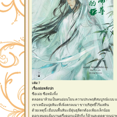
เล่ม 7
เรื่องย่อหลังปก
ซือเม่ย ซือหมิงจิ้ง
ตลอดมาล้วนเป็นคนอ่อนโยน ความประพฤติสมบูรณ์แบบ แ
เขาเหมือนปุยหิมะที่เพิ่งตกลงมา ขาวบริสุทธิ์ไร้มลทิน
ด้วยเหตุนี้ เมื่อบนพื้นหิมะมีฝุ่นธุลีตกต้องเพียงเล็กน้อ
ดอกเหมยแย้มบานครึ่งดอกแม้สักกิ่ง ก็ล้วนสะดุดตาจนน่า