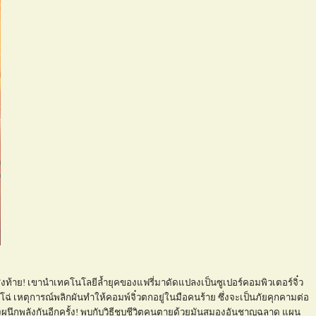
ส่งท้าย! เขานำเทคโนโลยีล้ำยุคของแฟรี่มาดัดแปลงเป็นซูเปอร์คอมพิวเตอร์จิ๋ว
โฉ่ เหตุการณ์พลิกผันทำให้คอมพ์จิ๋วตกอยู่ในมือคนร้าย ซึ่งจะเป็นภัยคุกคามต่อ
งต้องผนึกพลังกันอีกครั้ง! พบกับวิธีชุบชีวิตคนตายด้วยมันสมองอันชาญฉลาด แผน