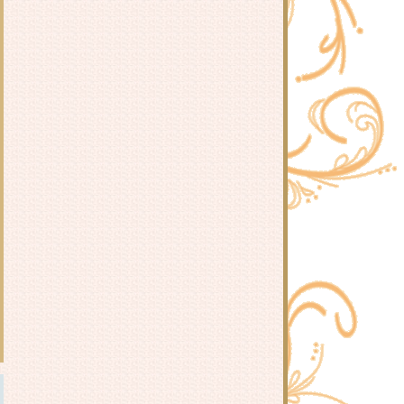
วา
- รีวิว ทะลุมิติไปเป็นชาวสวนแม่ลูก
สาม : 南方荔枝 -
รีวิวนิยายวาย มหาวิทยาลัยซอมบี้ :
เหยียนเหลียงอวี่
รีวิวนิยายวาย ตกลงนายชอบฉันใช่
มั้ย : หลี่ว์เทียนอี้
รีวิวนิยายวาย นักอ่านกับพระเอกน่ะ
ต้องคู่กันอยู่แล้วนี่!? : TUI
รีวิวนิยายวาย วิธีการปราบผีที่ถูกต้อง
: Kuro Hyou
รีวิวนิยายวาย เลี้ยงลูกมังกรออนไลน์
: อวี๋จือสุ่ย 鱼之水
รีวิวนิยายวาย ยอดชายาเคียงหทัย :
Lu Ye Qian He
รีวิว จุดโคมรอท่านนับพันปี : Bai Lu
Wei Shuag
รีวิว หมิงเหยา องค์หญิงเก้า : หวนมี่
รีวิว นิลนาคินทร์ : อลินา
รีวิวนิยายวาย เทียนซือ คู่ป่วนผจญ
วิญญาณ ภาค 1 : ฝานลั่ว
รีวิว งานเลี้ยงแห่งวสันตกาล : ไป๋ลู่