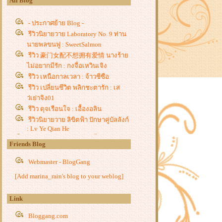
All Blog
- ประกาศย้าย Blog -
รีวิวนิยายวาย Laboratory No. 9 ท่าน
นายพลขนฟู : SweetSalmon
รีวิว 豪门女配不想拥有爱情 นางร้า
ไม่อยากมีรัก : กงจื่อเหวินเจิง
รีวิว เหนือกาลเวลา : จ้าวชีซือ
รีวิว เปลี่ยนชีวิต พลิกชะตารัก : เส
ว่เย่าจิง01
รีวิว ดุจเรือนใจ : เอื้องอลิน
รีวิวนิยายวาย ลิขิตฟ้า ปักษาคู่บัลลังก์
: Lv Ye Qian He
รีวิว ท่านชายไร้ราคา : จี้ชิว
Friends Blog
รีวิว โฉมงามแฝงกาย ปณิธานสาน
รัก, วาสนาพารัก, ศัตรูคู่ใจ : หยางกวง
Webmaster - BlogGang
ฉิงจื่อ
[Add marina_rain's blog to your weblog]
รีวิวนิยายวาย ฮัสกี้หน้าโง่กับอาจารย์
เหมียวขาวของเขา : โร่วเปาปู้ชือโร่ว
Link
รีวิว ชายาแม่ทัพหยามไม่ได้ : ฉางโก
วลั่วเยวี่ย -
Bloggang.com