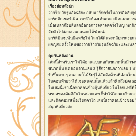
เรื่องย่อหลังปก
วายร้ายวัยรุ่นอัจฉริยะ กลับมาอีกครั้งในภารกิจลับสุด
อาร์กติกเซอร์เคิล เขาจึงต้องเค้นสมองคิดแผนการอ
เมื่อเหล่าก๊อบลินลุกฮือก่อการจลาจลครั้งใหญ่ พฤติก
จับตัวไปสอบสวนก่อนจะได้ช่วยพ่อ
อาร์ทิมิสจะพ้นผิดหรือไม่ โลกใต้ดินจะกลับมาสงบสุข
ผจญภัยครั้งใหม่ของวายร้ายวัยรุ่นอัจฉริยะและเหล่าแฟ
คุยกันหลังอ่าน
เล่มนี้สำหรับเราไม่ได้อ่านแบบต่อกันขนาดนั้นมีวางๆบ
ขนาดนั้น แต่ตอนอ่านเล่ม 2 รู้สึกว่าสนุกกว่าเล่ม 1 ม
รักขึ้นมากๆ คนอ่านก็ได้รับรู้ได้สัมผัสด้านที่อ่อน
นตอนท้ายว่าได้เจอคนคนนั้นแล้วแล้วคิดถึงบัตเลอ
นเล่มนี้เราเนื้อหาค่อนข้างลุ้นทีเดียว ในโลกแฟรี่
ทรยศของคัดจิอันในหน่วยเลพ ก็ทำให้โลกแฟรี่วุ่นวา
ละติดต่อมาเพื่อเรียกค่าไถ่ เล่มนี้เราค่อนข้างชอบ รู
สนุกทีเดียวค่ะ