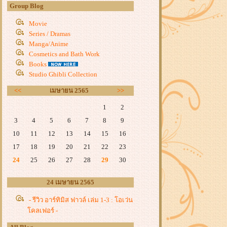
Group Blog
Movie
Series / Dramas
Manga/Anime
Cosmetics and Bath Work
Books
Studio Ghibli Collection
<<
เมษายน 2565
>>
1
2
3
4
5
6
7
8
9
10
11
12
13
14
15
16
17
18
19
20
21
22
23
24
25
26
27
28
29
30
24 เมษายน 2565
- รีวิว อาร์ทิมิส ฟาวล์ เล่ม 1-3 : โอเว่น
คลเฟอร์ -