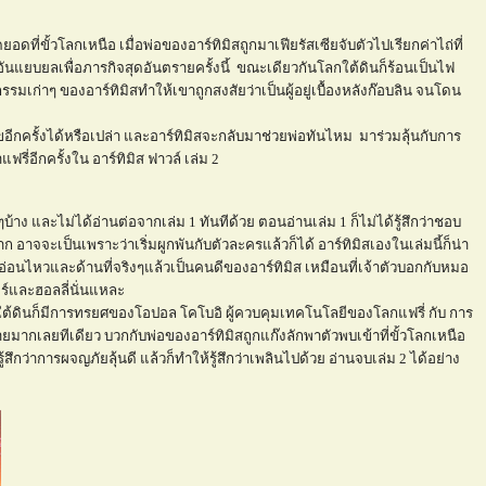
ยอดที่ขั้วโลกเหนือ เมื่อพ่อของอาร์ทิมิสถูกมาเฟียรัสเซียจับตัวไปเรียกค่าไถ่ที่
ันแยบยลเพื่อภารกิจสุดอันตรายครั้งนี้ ขณะเดียวกันโลกใต้ดินก็ร้อนเป็นไฟ
รรมเก่าๆ ของอาร์ทิมิสทำให้เขาถูกสงสัยว่าเป็นผู้อยู่เบื้องหลังก๊อบลิน จนโดน
อีกครั้งได้หรือเปล่า และอาร์ทิมิสจะกลับมาช่วยพ่อทันไหม มาร่วมลุ้นกับการ
รี่อีกครั้งใน อาร์ทิมิส ฟาวล์ เล่ม 2
้าง และไม่ได้อ่านต่อจากเล่ม 1 ทันทีด้วย ตอนอ่านเล่ม 1 ก็ไม่ได้รู้สึกว่าชอบ
าก อาจจะเป็นเพราะว่าเริ่มผูกพันกับตัวละครแล้วก็ได้ อาร์ทิมิสเองในเล่มนี้ก็น่า
โยนอ่อนไหวและด้านที่จริงๆแล้วเป็นคนดีของอาร์ทิมิส เหมือนที่เจ้าตัวบอกกับหมอ
ร์และฮอลลี่นั่นแหละ
ที่ใต้ดินก็มีการทรยศของโอปอล โคโบอิ ผู้ควบคุมเทคโนโลยีของโลกแฟรี่ กับ การ
ยมากเลยทีเดียว บวกกับพ่อของอาร์ทิมิสถูกแก๊งลักพาตัวพบเข้าที่ขั้วโลกเหนือ
้สึกว่าการผจญภัยลุ้นดี แล้วก็ทำให้รู้สึกว่าเพลินไปด้วย อ่านจบเล่ม 2 ได้อย่าง