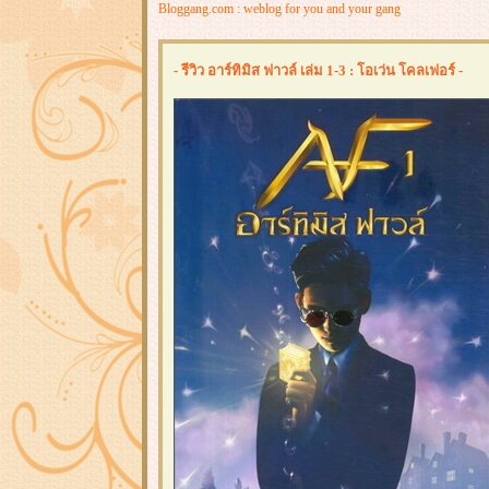
Bloggang.com : weblog for you and your gang
- รีวิว อาร์ทิมิส ฟาวล์ เล่ม 1-3 : โอเว่น โคลเฟอร์ -