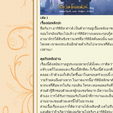
เล่ม 1
เรื่องย่อหลังปก
ลือกันว่า อาร์ทิมิส ฟาวล์ เป็นตัวการอยู่เบื้องหลั
จอมโจรอัจฉริยะไปแล้ว อาร์ทิมิสวางแผนจะกอบกู้ควา
อาณาจักรใต้ดินขิงชาวแฟร่ที่อาร์ทิมิสค้นพบนั้น น
ไฮเทค เขาคงประเมินอีกฝ่ายต่ำเกินไป พวกแฟรี่ต้อ
เปล่านะ!
คุยกันหลังอ่าน
เรื่องนี้ดังสมัยเราอยู่ประถมปลายๆได้มั้งคะ เราคิดว่า
ท้ๆ แต่ก็ไม่เคยแตะเรื่องนี้สักทีค่ะ ก็เรื่องนี้ตั
ตลอด เจ้าตัวเองก็เติบโตขึ้นมาในครอบครัวแบบนี้ เ
วายร้ายคนนึงต่างหาก ในภาคแรกนี้อาร์ทิมิสลักพาตัวผ
พวกแฟรี่คือพวกโนร์ม กอบลิน โทรล เลบเพอคอร์นที่อา
ส่วนตัวรู้สึกชอบตัวละครผู้กองชอร์ตมาก มีความเป็
ตัวเอง การได้รับการยอมรับในหน้าที่การงานและอื่น
อ่านน่าจะชอบตัวละครนี้ได้ไม่ยากเล
ส่วนเนื้อเรื่องเองเราก็คิดว่าอ่านได้เพลินๆดี แต่ไ
อบคิดว่าถ้าเกิดว่าบัตเลอร์ตายไปจริงๆ อาร์ทิมิสจะรู