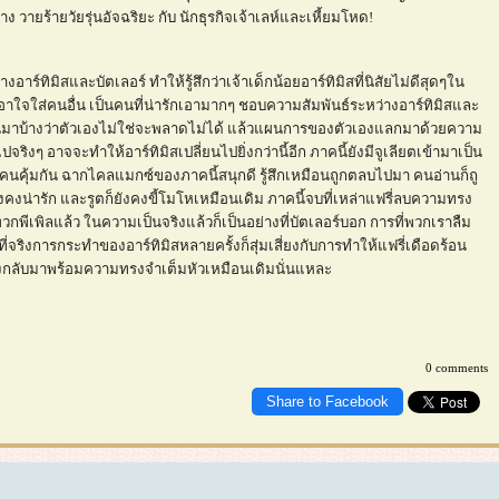
ายร้ายวัยรุ่นอัจฉริยะ กับ นักธุรกิจเจ้าเลห์และเหี้ยมโหด!
งอาร์ทิมิสและบัตเลอร์ ทำให้รู้สึกว่าเจ้าเด็กน้อยอาร์ทิมิสที่นิสัยไม่ดีสุดๆใน
 เอาใจใส่คนอื่น เป็นคนที่น่ารักเอามากๆ ชอบความสัมพันธ์ระหว่างอาร์ทิมิสและ
ตัวขึ้นมาบ้างว่าตัวเองไม่ใช่จะพลาดไม่ได้ แล้วแผนการของตัวเองแลกมาด้วยความ
จริงๆ อาจจะทำให้อาร์ทิมิสเปลี่ยนไปยิ่งกว่านี้อีก ภาคนี้ยังมีจูเลียตเข้ามาเป็น
ป็นคนคุ้มกัน ฉากไคลแมกซ์ของภาคนี้สนุกดี รู้สึกเหมือนถูกตลบไปมา คนอ่านก็ถู
งคงน่ารัก และรูตก็ยังคงขี้โมโหเหมือนเดิม ภาคนี้จบที่เหล่าแฟรี่ลบความทรง
กพีเพิลแล้ว ในความเป็นจริงแล้วก็เป็นอย่างที่บัตเลอร์บอก การที่พวกเราลืม
ที่จริงการกระทำของอาร์ทิมิสหลายครั้งก็สุ่มเสี่ยงกับการทำให้แฟรี่เดือดร้อน
้าก็คงกลับมาพร้อมความทรงจำเต็มหัวเหมือนเดิมนั่นแหละ
0 comments
Share to Facebook