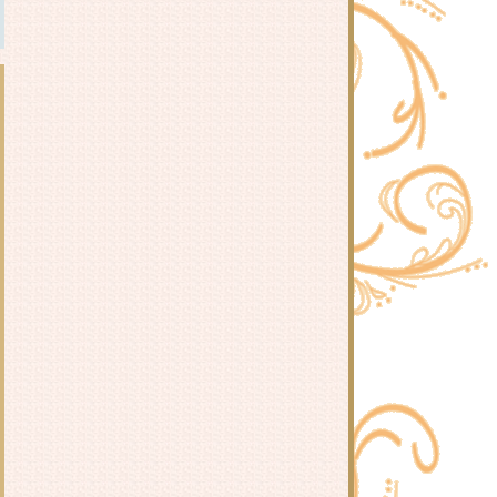
เฉิงซวง
รีวิว ลิขิตรักข้ามปรภพ : หวนมี่
รีวิว หวู่โจ้ โฉมงามอัจฉริยะ :
QingXianYaTou
รีวิว ตำรับรักชายากระทะเหล็ก : เจี่
นอิง
รีวิว มงกุฎดาริกา : ประภัสสร เสวิกุล
รีวิว จอมใจคู่นครา : เผิงไหลเค่อ
รีวิว อี๋เหนียงห้าขององค์หญิง : ตงซือ
เหนียง
รีวิว สยบรักจอมเสเพล : โม่ซูไป๋
รีวิวนิยายวาย ระบบพลีชีพดั่งวีรชน :
เสวี่ยหยวนโยวหลิง
รีวิว เอาใจหญิงงาม : เตี่ยนซิน
รีวิว ทวงแค้นหญิงงาม : เตี่ยนซิน
รีวิว รอยอาลัยหญิงงาม : เตี่ยนซิน
รีวิว ปลอบขวัญหญิงงาม : เตี่ยนซิน
รีวิว ปราบพยศหญิงงาม : เตี่ยนซิน
รีวิว ดรุณีสุดที่รัก : หนิ่วหวางปู๋ไจ้เจี่
- รีวิว ใจเผลอรัก : ลักษณะปรีชา -
- รีวิว บันทึกรักจอมนาง : เสวี่ยเฟิ่ง -