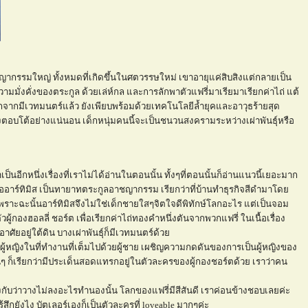
งอาชญากรรมใหญ่ ทั้งหมดที่เกิดขึ้นในศตวรรษใหม่ เขาอายุแค่สิบสิงแต่กลายเป็น
มมั่งคั่งของตระกูล ด้วยเล่ห์กล และการลักพาตัวแฟรี่มาเรียมาเรียกค่าไถ่ แต้
อกจากมีเวทมนตร์แล้ว ยังเพียบพร้อมด้วยเทคโนโลยีล้ำยุคและอาวุธร้ายสุด
งตอบโต้อย่างแน่นอน เด็กหนุ่มคนนี้จะเป็นชนวนสงครามระหว่างเผ่าพันธุ์หรือ
เป็นอีกหนึ่งเรื่องที่เราไม่ได้อ่านในตอนนั้น ทั้งๆที่ตอนนั้นก็อ่านแนวนี้เยอะมาก
วเอกคืออาร์ทิมิส เป็นทายาทตระกูลอาชญากรรม เรียกว่าที่บ้านทำธุรกิจสีดำมาโด
พราะฉะนั้นอาร์ทิมิสจึงไม่ใช่เด็กชายใสๆจิตใจดีพิทักษ์โลกอะไร แต่เป็นจอม
ู้กองฮอลลี่ ชอร์ต เพื่อเรียกค่าไถ่ทองคำหนึ่งตันจากพวกแฟรี่ ในเนื้อเรื่อง
ศัยอยู่ใต้ดิน บางเผ่าพันธุ์ก็มีเวทมนตร์ด้ว
นผู้หญิงในที่ทำงานที่เต็มไปด้วยผู้ชาย เผชิญความกดดันของการเป็นผู้หญิงของ
ๆ ก็เรียกว่ามีประเด็นสอดแทรกอยู่ในตัวละครของผู้กองชอร์ตด้วย เราว่าคน
ม่ถึงกับว่าวางไม่ลงอะไรทำนองนั้น โลกของแฟรี่มีสีสันดี เราค่อนข้างชอบเลยค่ะ
้สึกยังไง บัตเลอร์เองก็เป็นตัวละครที่ loveable มากๆค่ะ