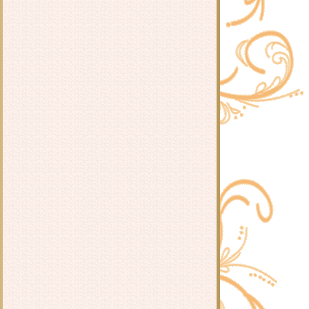
รีวิว ยอดหญิงเซียนเครื่องหอม : อวี่
จิ่วฮวา
รีวิว สะใภ้แสนหวาน : เตี่ยนซิน
รีวิว My Little Happiness... ขอเรียก
เธอว่าความสุข : ตงเปินซีกู้
- รีวิว ฉันหายไปในวันหยุด Holiday :
อตสึ อิจิ -
รีวิว แม่ทัพในกำมือ : หนิ่วหวางปู๋ไจ้
เจี่
รีวิว The Dagrolet's Rule : กัลฐิดา
รีวิว สุดรักแสนแค้น : เตี่ยนซิน
รีวิว แค้นสุดรัก : เตี่ยนซิน
รีวิว ใยรักโยงใจ : เตี่ยนซิน
รีวิว วิหคตกมังกร : You Si Jie
รีวิว ชื่นกลิ่นนวล : ตู้โม่อวี่
- รีวิว อาร์ทิมิส ฟาวล์ เล่ม 1-3 : โอเว่น
คลเฟอร์ -
รีวิว เพอร์ซีย์ แจ็กสัน (Percy Jackson)
: Rick Riordan
รีวิว หัวโจก : เชียนซานฉาเค่อ
รีวิว ยอดหญิงเทพสมุนไพร : อวี่จิ่วฮ