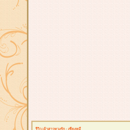
รีวิว เจ้าสาวทวงรัก : เซียงหมี