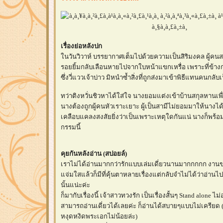
เรื่องย่อหลังปก
นวันวิวาห์ บรรยากาศเต็มไปด้วยความเป็นสิริมงคล ผู้คนสม
รอยยิ้มกลับเลือนหายไปจากใบหน้าแขกเหรื่อ เพราะที่ข้างก
ซึ่งวี่แววเจ้าบ่าว มิหนำซ้ำสิ่งที่ถูกส่งมาเข้าพิธีแทนคนกลับเป
ทว่าติงหวั่นชิวหาได้ใส่ใจ นางยอมแต่งเข้าบ้านสกุลหานเพื
นางต้องถูกผู้คนหัวเราะเยาะ ผู้เป็นสามีไม่ยอมมาให้นางไ
เคลือบแคลงสงสัยยิ่งว่าเป็นเพราะเหตุใดกันแน่ นางก็พร
กรรมนี้
คุยกันหลังอ่าน (สปอยล์)
เราไม่ได้อ่านมากกว่ารักแบบเล่มเดี่ยวนานมากกกกก งาน
จ่มใสแล้วก็มีที่คุ้นตาหลายเรื่องแต่กลับจำไม่ได้ว่าอ่านไ
นั้นแน่ะค่ะ
ก็มากับเรื่องนี้ เจ้าสาวทวงรัก เป็นเรื่องสั้นๆ Stand alone ไ
สามารถอ่านเดี่ยวได้เลยค่ะ ก็อ่านได้สบายๆแบบไม่เครียด 
หงุดหงิดพระเอกไม่น้อยล่ะ)