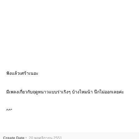
ฟังแล้วเศร้าเนอะ
มีเพลงเกี่ยวกับฤดูหนาวแบบร่าเริงๆ บ้างไหมน้า นึกไม่ออกเลยค่ะ
^^"
Create Date :
20 พฤศจิกายน 2551