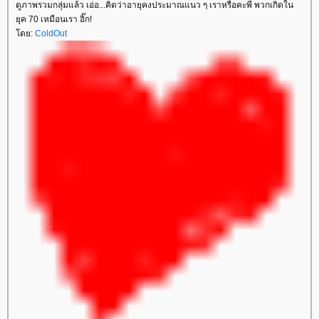
ดูภาพรวมกลุ่มแล้ว เอ่อ...คิดว่าอายุคงประมาณแนว ๆ เราหรือคะพี่ พวกเกิดใน
ุค 70 เหมือนเรา อิ๊ก!
ดย:
ColdOut