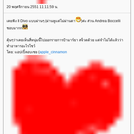
20 พฤศจิกายน 2551 11:11:59 น.
เคยฟัง Il Divo แบบผ่านๆ (ผ่านหูแต่ไม่ผ่านตา
)ค่ะ ส่วน Andrea Boccelli
ชอบมากก
คุ้นๆว่าเคยเห็นสี่หนุ่มนี้ไปออกรายการป้ามาร์ธา สจ็วตด้วย แต่จำไม่ได้แล้วว่า
ทำอาหารอะไรโชว์
ดย: แอปเปิ้ลอบเชย (
apple_cinnamon