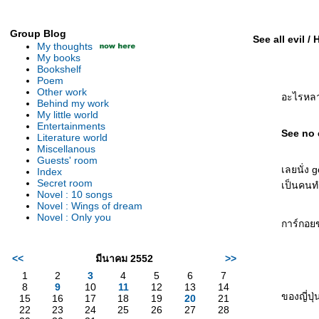
Group Blog
See all evil / H
My thoughts
My books
Bookshelf
Poem
Other work
อะไรหลาย
Behind my work
My little world
Entertainments
See no e
Literature world
Miscellanous
Guests' room
เลยนั่ง 
Index
Secret room
เป็นคนท
Novel : 10 songs
Novel : Wings of dream
Novel : Only you
การ์กอยข
<<
มีนาคม 2552
>>
1
2
3
4
5
6
7
8
9
10
11
12
13
14
ของญี่ปุ
15
16
17
18
19
20
21
22
23
24
25
26
27
28