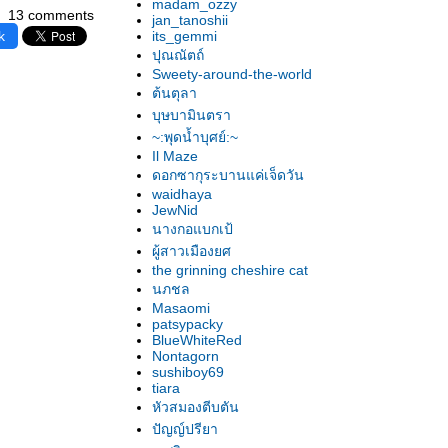
madam_ozzy
13 comments
jan_tanoshii
k
its_gemmi
ปุณณัตถ์
Sweety-around-the-world
ต้นตุลา
บุษบามินตรา
~:พุดน้ำบุศย์:~
Il Maze
ดอกซากุระบานแค่เจ็ดวัน
waidhaya
JewNid
นางกอแบกเป้
ผู้สาวเมืองยศ
the grinning cheshire cat
นภชล
Masaomi
patsypacky
BlueWhiteRed
Nontagorn
sushiboy69
tiara
หัวสมองตีบตัน
ปัญญ์ปรียา