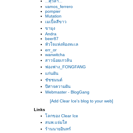
...ศุวิลา...
vamos_ferrero
pompier
Mutation
เมเปิ้ลสีขาว
ขามุง
Andra
beer87
หัวใจแห่งท้องทะเล
err_or
wanwitcha
สาวน้อยเกวลิน
ฟองฟาง_FONGFANG
ก่นฝัน
ชัชชมนต์
ปีศาจความฝัน
Webmaster - BlogGang
[Add Clear Ice's blog to your web]
Links
ลกของ Clear Ice
สนพ.แจ่มใส
ร้านนายอินทร์