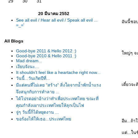
29
30
31
20 มีนาคม 2552
See all evil / Hear all evil / Speak all evil ...
อันนี้ช
=_='
All Blogs
Good-bye 2011 & Hello 2012 :)
หญ่ๆ จะเ
Good-bye 2010 & Hello 2011 :)
Mad dream...
เงียบจังนะ...
It shouldn't feel like a heartache right now...
วันนี้...วันเกิดปีที่...
เดี๋ยวจะ
มีแต่คนที่ไม่เคย "สร้าง" สิ่งใดจากน้ำพักน้ำแรง
จึงสนุกกับการทำลาย ...
ได้โปรดอย่าอ้างว่าทำเพื่อประเทศไทย ขณะที่
คุณกำลังเผาประเทศไทยให้ลุกเป็นไฟ
จู่ๆ วันนี้ก็ได้หยุดงาน ...
ขอร้องไห้ให้เธอ...ประเทศไท
อืม...ถ้
Series of my unfortunate events T^T
ไม่มีปัญหาสักวันจะได้ไหม TT^TT
ต่...ในช
... From 2009 to 2010 ...