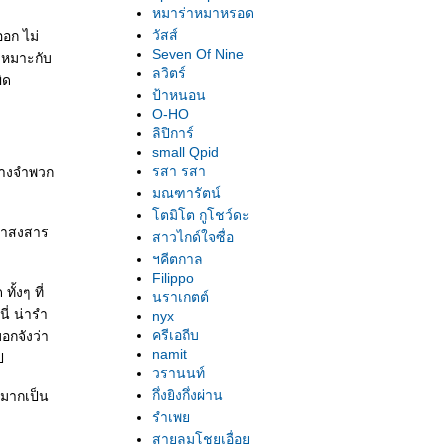
หมาร่าหมาหรอด
วัสส์
ออก ไม่
Seven Of Nine
์เหมาะกับ
ลวิตร์
ิด
ป้าหนอน
O-HO
ลิปิการ์
small Qpid
รสา รสา
 บางจำพวก
มณฑารัตน์
ตมิโต กูโชว์ดะ
้น่าสงสาร
สาวไกด์ใจซื่อ
ฯคีตกาล
Filippo
ั้งๆ ที่
นราเกตต์
นี่ น่ารำ
nyx
ครีเอถีบ
อกจังว่า
namit
ป
วรานนท์
กึ่งยิงกึ่งผ่าน
วมากเป็น
รำเพ
สายลมโชยเอื่อ