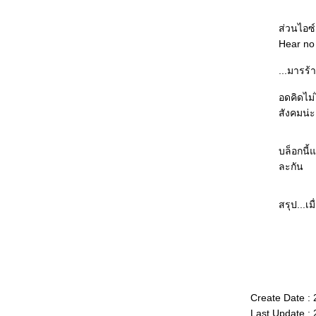
See all evil / Hear all evil / Speak all evil ...
=_='
ส่วนไอซ์เ
ได้ขึ้นเป็น "ซี 6" กับเขาซะที เฮ่อ ="=
Hear no 
จะอาบน้ำไปทำไมเนี่ย?
เริ่มต้นเดือนใหม่ด้วยการทำบุญ ^^
...มารร้
จับปลาสามมือ...หรือจะเดี้ยงหมด T^T
เบื่อตัวเองในตอนนี้จัง T^T + เพลงใหม่ของ
อดคิดไม่ไ
TATA ^^
สังคมน่ะ
คลิปของตัวเองบนอินเตอร์เน็ต o_O
เก็บตกจากกระทู้พันทิป : นิชคุณ&2PM /
Angelina Jolie / ตุ๊กตา Blythe
บล็อกนี้
เมื่อวานได้ออกทีวี(จอเดียว)กับนายกรัฐมนตรี
ละกัน
ด้วยแฮะ ^^"
รู้สึกว่าช่วงนี้จะเนื้อหอม -*-
สรุป...เม
นห้องที่ไม่มีหน้าต่าง
10 New Year's Resolutions for 2009 ^^v
Bye-bye 2008 ^-^
เดือนนรก...
ไม่เห็นด้วยกับเสื้อสีดำในเว็บพันทิป...จะเพิ่มสีไป
เพื่ออะไร
The sky smlies to the earth tonight :)
Create Date :
The Promise
Last Update :