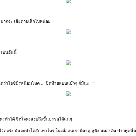
อบมากง่ะ เสียดายเล็กไปหน่อ
ป็นอันนี้
คิดว่าไอซ์มีรสนิยมโหด ... ปิดท้ายแบบแบ๊วๆ ก็มีนะ ^^
าใครทำได้ จิตใจคงสงบถึงขั้นบรรลุได้แน่ๆ
ีวิตจริง มันจะทำได้สักเท่าไหร่ ในเมื่อคนเรามีตาดู หูฟัง สมองคิด ปากพูดนี่