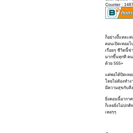
7-11-08
Counter : 148
อยากให้น้ำมันราคาลิตรละ 50 บาท
5-11-08
เบื่อ...เบื่อ...เบื่อ...เบื่อ...
เรื่องวุ่นๆ ช่วงนี้ + "อย่าคิดว่าลูกจ้างเป็นคน" <--
ราชการไทย อุบาทว์ลงได้อีก
ทุกเหตุการณ์ดำเนินไปเหมือนเส้นขนาน
ก็อย่างงี้แหละค่
งานเข้า T^T
ตอนเปิดเทอมไปได
บางทีก็อยากมีเงินซักพันล้าน...รวมกระทู้รับ
เรื่อยๆ ชีวิตนี
บริจาคในพันทิปค่ะ ^^
มากขึ้นทุกที คน
Just Stand Up : บทเพลงต่อต้านโรคมะเร็ง ^^
ด้วย 555+
Good morning in the rain...
10 / 09 / 08 ... อัพเดทวันเลขสวย ^^
ต่พอได้ปิดเทอมอ
I don’t want to stop believing in miracles.
ดยไม่ต้องทำงาน
ไปเปรู กลับวันที่ 29 ก.ค. นะคะ ฝากบล็อกด้ว
มีความสุขกับสิ
ค่า ^^
ครึ่งปีผ่านไป...ทำอะไรบ้างแล้วหนอ @_@
ิ่งตอนนี้อากาศ
Happy Birthday to me... ^^
ก็เลยยิ่งไม่ปกต
Favourite Ads ^^
เหอๆๆ
Shut in
A problem shared is a problem doubled...
จะแพ้ไปไหนล่ะเนี่ย ~T^T~
จะต้องผจญกับความงี่เง่าอีกเท่าไหร่