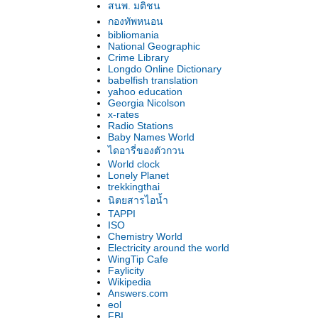
สนพ. มติชน
กองทัพหนอน
bibliomania
National Geographic
Crime Library
Longdo Online Dictionary
babelfish translation
yahoo education
Georgia Nicolson
x-rates
Radio Stations
Baby Names World
ไดอารี่ของตัวกวน
World clock
Lonely Planet
trekkingthai
นิตยสารไอน้ำ
TAPPI
ISO
Chemistry World
Electricity around the world
WingTip Cafe
Faylicity
Wikipedia
Answers.com
eol
FBI