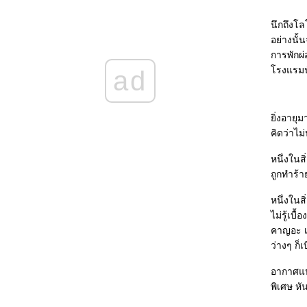
Good-bye Croatia & Hello Slovenia :)
เรื่องต๊องๆ ช่วงนี้
นึกถึงโล
จิตวิญญาณของคน...ทนดีเหมือนกัน -"-
อย่างนั้
ดนหมากัดหน้า 555
การพักผ่
เมื่อทำดีที่สุดแล้ว ที่เหลือ...ก็คงต้องปล่อยไป
รงแรมนั
ad
เล็กๆ น้อยๆ หลังกลับจาก Kenya, Tanzania
ละ Zanzibar ^^
อัพเดทเรื่องโน้นเรื่องนี้...ก่อนหายตัวยาว >_<
ิ่งอายุม
อัพเดทสั้นๆ กับชีวิตช่วงที่ผ่านมา
คิดว่าไม่
เมื่ออายุมากขึ้น วันเกิดก็สำคัญน้อยลง + เอาบุญ
มาฝากค่ะ ^^
หนึ่งในส
ช่วงนี้หงุดหงิดง่าย ปากร้าย แถมใจอำมหิตด้วย -
ถูกทำร้าย
_-"
วุ่นๆๆๆๆๆๆ @_@
หนึ่งในสิ
...Nostalgia...
ไม่รู้เบื
อยากจะกรีดร้องออกมาเป็นเพลง...
คาญอะ เฮ
ชีวิตไร้สาระในช่วงวันหยุดยาว @_@
ว่างๆ ก็
ประเทศไทยมีนายกรัฐมนตรีที่ดีที่สุดในตอนนี้
ล้ว : นายกอภิสิทธิ์ เวชชาชีวะ
อากาศแปร
เกิดอะไรขึ้นกับประเทศไทยของเรา...
พิเศษ หั
เกือบจะไม่เป็นไรแล้วเชียว T^T