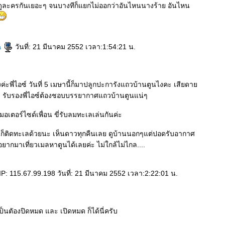
คนดูละครกันเยอะๆ จนบางทีก็แยกไม่ออกว่าอันไหนนางร้าย อันไหน
a
วันที่: 21 มีนาคม 2552 เวลา:1:54:21 น.
งค่ะพี่ไอซ์ วันที่ 5 เมษานี้ก็มาปลูกปะการังแถวบ้านตูนไงคะ เสียดา
ะ รับรองพี่ไอซ์ต้องชอบบรรยากาศแถวบ้านตูนแน่ๆ
มอเตอร์ไซด์เพื่อน ขี่รับลมทะเลเล่นกันค่ะ
นก็ติดทะเลด้วยนะ เห็นดาวทุกคืนเลย ดูบ้านนอกๆแต่ปอดรับอากาศ
.. อยากมาเที่ยวเมลหาตูนได้เลยค่ะ ไม่ใกล้ไม่ไกล....
P: 115.67.99.198 วันที่: 21 มีนาคม 2552 เวลา:2:22:01 น.
ป็นตัองปิดหมด และ เปิดหมด ก็ได้นี่ครับ