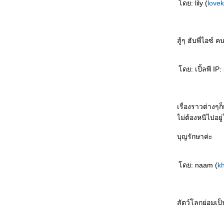
ดย: lily (
love
ถ้าถนนกรุงเทพฯ โล่งอย่างนี้ทุกวันก็ดี (จริง
หรือ?)
เล็กๆ น้อยๆ กับสัปดาห์ที่ผ่านมา
กลับมาจากอิหร่านแล้วค่ะ ^^
สู้ๆ ฮับพี่ไอซ์
สวัสดีปีใหม่ไทยล่วงหน้า เพราะ...จะไปอิหร่าน
พรุ่งนี้ค่ะ (ส่งใบลา 1 สัปดาห์) ^^
ดย: เปิ้ลพี IP
เงียบเหงาลงนิดหน่อยเหมือนกัน
นั้น นี้ โน้น นู้น ~~
คนที่สมควรตาย...ก็ควรถูกฆ่า ^^
ปวดหัว ปวดตา ปวดหลัง ~T^T~
เรื่องราวต่างๆ
สิ่งที่อยากทำที่สุดหลังกลับจากไปเที่ยวก็คือ...ไป
ไม่ต้องหนีไปอยู่
เที่ยว ^^"
บุญรักษาค่ะ
อยากไปเที่ยวง่า ~>_<~
...ตื้อ...
I'm so NOT in love... T^T
ดย: naam (
k
อัพเดท + ตารางชีวิตช่วงนี้ @_@
วันเอ๋ย...วันเกิด + คาราโอเกะปล่อยแก่ @_@
10 New Year's Resolutions for 2008 *-*
... ส่งท้ายปี 2007 ...
สัตว์โลกย่อมเป็
ถ้าไม่ใช้ "ดอกไม้" หรือ "ผ้าห่ม" จะใช้อะไรแทน
ได้บ้าง?