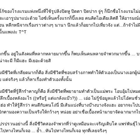
โก้ของโรงแรมแห่งหนึ่งที่ใช้รูปลิงปิดหู ปิดตา ปิดปาก จู่ๆ ก็นึกชื่อโรงแรมไม่
นจะเอารูปมาแปะด้วย ไอซ์เห็นครั้งแรกก็ปิ๊งเลย คนคิดไอเดียเลิศดี ให้อารมณ
อน หลีกหนีจากเรื่องราวต่างๆ นานา นึกแล้วก็อยากไปเที่ยวจัง แต่...ถ้าจำไม่ผ
้นแพงง่ะ T^T
ากขึ้น อยู่ในสังคมที่หลากหลายมากขึ้น ก็พบเห็นคนหลายจำพวกมากขึ้น ...
น่าจะมี ก็มีแฮะ มีเยอะด้วยสิ
ิ่งมีชีวิตที่เกลียดมากก็คือ สิ่งมีชีวิตที่ชอบสร้างภาพทำให้ตัวเองเป็นนางเอกผู
 แต่จริงๆ แล้วก็หาเรื่องทำตัวเองทั้งนั้น
่งมีชีวิตที่รู้สึกรำคาญก็คือ สิ่งมีชีวิตที่พยายามทำตัวเป็นแม่พระ โอบอุ้มไปหมด ท
้องลึกเบื้องหลังอะไร ((หรือรู้ แต่แกล้งแบ๊ว?)) ... เอ่อ ไม่รู้ข้อมูลแล้วไปโอ๋คนชั่ว
่อ ทำให้รู้สึกว่า คนดีกับคนโง่นี่ มีเส้นแบ่งที่บางบ๊างบางจังแฮะ อยากจะไปบ
เบิกตามองความเป็นจริงให้กว้างๆ หน่อย อย่าเชื่อเบื้องหน้ามายาจัดฉากมากไ
ปรวนอย่างนี้ สิ่งมีชีวิตสองจำพวกที่ว่าดูเหมือนจะเจริญเติบโต แพร่พันธุ์ไ
นไปทางไหนก็เจอ ... ย้ำ...หันไปทางไหนก็เจอ ทุกที่เลยจริงๆ