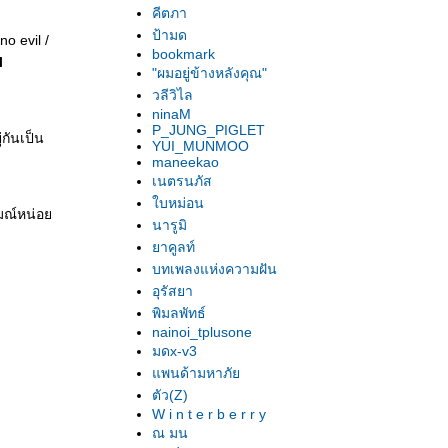
คีตภา
ป้ามด
no evil /
bookmark
l
"ผมอยู่ข้างหลังคุณ"
วลีวิไล
ninaM
P_JUNG_PIGLET
ู่กันเป็น
YUI_MUNMOO
maneekao
เนตรนภัส
บหม่อน
ารมณ์หน่อ
นารูมิ
าคูลท์
บทเพลงแห่งความฝัน
อุรัสยา
พิมลพัทธ์
nainoi_tplusone
มดx-v3
พนด้ามหาภั
ตัว(Z)
W i n t e r b e r r y
ณ มน