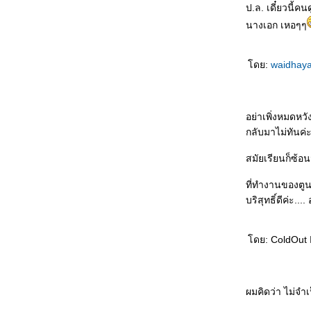
ป.ล. เดี๋ยวนี้
ณ ศาลากลางน้ำ วัดเทพศิรินทราวาส 14 ธ.ค.
2550
นางเอก เหอๆๆ
...สวัสดีครั้งสุดท้ายแด่...คุณย่า...
...บิน...
ดย:
waidhay
...ทีฆายุโก โหตุ มหาราชา...
ทัวร์ไทย...มารยาท..."ทราม"
ทำไมชีพจร...จึงต้องลงเท้า? @_@
ร้อน...ร้อน...ร้อน...เป็นไฟ @_@
อย่าเพิ่งหมดหวั
ปวดหัวกับ Spyware - IE Defender และอื่นๆ
กลับมาไม่ทันค่
T^T
นกขมิ้นเหลืองอ่อน...ค่ำนี้จะนอนไหนเอย :
สมัยเรียนก็ซ้อน
ฤดูกาลทัวร์เก็บตัวอย่างเริ่มอีกแล้ว T^T
[Quiz] What type of killer are you?
ที่ทำงานของตู
การเดินทาง...กับการค้นพบตัวเอง
บริสุทธิ์ดีค่ะ..
สวัสดี...ปีใหม่ T-Ta
Reader's Block and Writer's Block TT^TT
ก่อนจะตอบคำถาม...คุณอ่าน/ฟังคำถามดีแล้ว
ดย: ColdOut I
หรือยัง?
ล่องลอยและอ่อนไหว... @_@
When you think it's ok, there might be
ผมคิดว่า ไม่จำเ
something worse waiting for you...o_O
ครึ่งๆ กลางๆ กับความรู้สึก