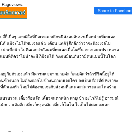
7 Pageviews.
Share to Faceboo
ะ ลี่ก็เบื่อๆ แอบดีใจที่ปิดเทอม หลีกหนีสังคมอันน่าเบื่อหน่ายที่พบเจอ
้ แม้จะไม่ได้พบเจอแค่ 3 เดือน แต่ก็รู้สึกดีกว่าว่าจะต้องเจอไป
้ช่างน่าเบื่อนัก ไม่คิดเลยว่าสังคมที่พบเจอเมื่อโตขึ้น จะเจอคนประหลาด
แบบที่คิดว่าไม่น่าจะมี ก็มีจนได้ ก็งงเหมือนกันว่ามีคนแบบนี้ในโลก
ยู่กับตัวเองแล้ว มีความสุขมากมายค่ะ ก็เลยคิดว่าถ้าชีวิตนี้อยู่ได้
ข้างนอก ไม่ต้องออกไปข้างนอกพบเจอใคร คงเป็นเรื่องที่ดี ที่เราจะ
่งที่ตัวเองทำ โดยไม่ต้องพบเจอกับสังคมที่แสนจะวุ่นวายและโหดร้า
แปรปรวน เดี๋ยวร้อนจัด เดี๋ยวฝนตกหนัก พายุเข้า อะไรก็ไม่รู้ อารมณ์
ิหนักกว่าเดิมอีก เดี๋ยวก็หงุดหงิด เดี๋ยวก็โมโห ใจเย็นไม่ค่อยลงเล