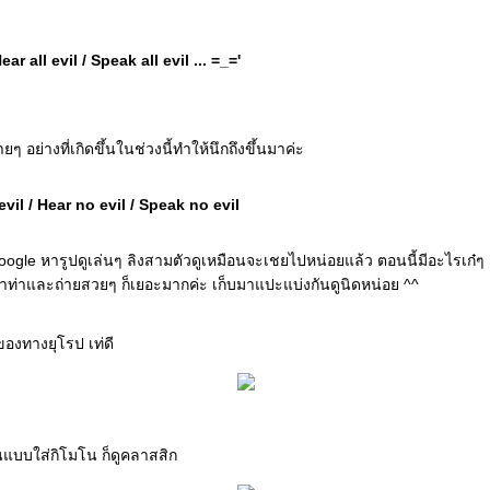
ear all evil / Speak all evil ... =_='
ๆ อย่างที่เกิดขึ้นในช่วงนี้ทำให้นึกถึงขึ้นมาค่ะ
vil / Hear no evil / Speak no evil
google หารูปดูเล่นๆ ลิงสามตัวดูเหมือนจะเชยไปหน่อยแล้ว ตอนนี้มีอะไรเก๋ๆ เ
ำท่าและถ่ายสวยๆ ก็เยอะมากค่ะ เก็บมาแปะแบ่งกันดูนิดหน่อย ^^
องทางยุโรป เท่ดี
่นแบบใส่กิโมโน ก็ดูคลาสสิก