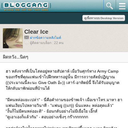
Clear Ice
ฝากข้อความหลังไมค์
ผู้ติดตามบล็อก : 22 คน
ผิดหวัง...นิดๆ
ฮา หลังจากที่เป็นโสดอยู่หลายสัปดาห์ เมื่อวันศุกร์ทาง Army Camp
ของกรีซที่คุณแฟนเข้าไปฝึกทหารอยู่นั้น มีการถวายสัตย์ปฏิญาณ
((ประมาณนี้ละนะ Give Oath อ้ะ)) เสาร์-อาทิตย์นี้ จึงได้รับอนุญาต
ห้กลับมาพักผ่อนที่บ้านได้
"มีคนหล่อแยะเปล่า" - นี่คือคำถามของข้าพเจ้า เมื่อเขาโทร.มาหา ฮา
ฟนเงียบไปหลายวินาที - "แฟนยู ((แก)) นั่นแหละ หล่อสุดแล้ว"
"งั้นก็ไม่มีคนหล่ออะดิ" - ย้อนกลับอย่างไม่มีเยื่อใย เอิ๊กส์
"ดูเอาเองก็แล้วกัน" - ตอบอย่างเซ็งๆ กร๊ากกกกกก