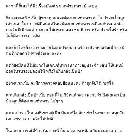
คราวนี้ก็เลยได้ฟังเรื่องบ๊องส์ๆ จากค่ายทหารบ้าง อุอุ
ที่ประเทศกรีซเนี่ย ผู้ชายทุกคนจะต้องเกณฑ์ทหารค่ะ ไม่ว่าจะเป็นลูก
เต้าเหล่าใคร ยากดีมีจนแค่ไหน ต้องเกณฑ์ทหารเหมือนกันหมด ข้อ
กเว้นมีเพียงแค่ ร่างกายไม่เหมาะสม เช่น พิการ หรือ ป่วยเรื้อรัง หรือ
ไม่ก็มีอาการทางจิต
ละถ้าใครอ้างว่าร่างกายไม่สมประกอบ หรือว่าป่วยทางจิตเนี่ย จะมี
บันทึกติดตัวไปชั่วชีวิตเลยละค่ะ
ต่ก็ยังมีคนที่ไม่อยากไปเกณฑ์ทหารหาทางอยู่ประจำ เช่น ให้แพทย์
ออกไปรับรองปลอมให้ หรือไม่ก็แกล้งเป็นบ้า
อย่างแรกเนี่ย จะมีการตรวจสอบย้อนนะคะ ถ้าถูกจับได้ ก็เสร็จ
ส่วนที่แกล้งเป็นบ้าเนี่ย ตอนนี้ไม่เวิร์คแล้วค่ะ เพราะว่า ถึงคุณจะเป็น
บ้า คุณก็ต้องเกณฑ์ทหาร โฮ่ๆๆๆ
ฟนเล่าว่า ในกองที่เขาอยู่เนี่ย มีคนหนึ่ง ต้องเข้าโรงพยาบาลทุกวัน
เลย เพราะสภาพจิตไม่ปกติ
นสถานการณ์ที่บ้าจริงอย่างนี้ ก็น่าสงสารเหมือนกันนะคะ แต่ทาง