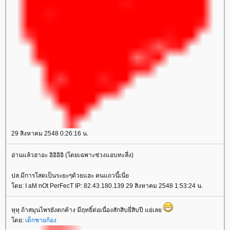
29 สิงหาคม 2548 0:26:16 น.
อ่านแล้วฮาอะ อิอิอิอิ (โดยเฉพาะช่วงแอบทะลึ่ง)
ปล.มีการโสดเป็นระยะๆด้วยแฮะ คนแถวนี้เนี่
ดย: I aM nOt PerFecT IP: 82.43.180.139 29 สิงหาคม 2548 1:53:24 น.
หุหุ ถ้าสมุนไพรยังตกค้าง มีฤทธิ์ต่อเนื่องสักสิบยี่สิบปี แย่เล
ดย:
เด็กชายก้อง