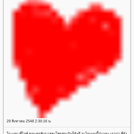
29 สิงหาคม 2548 2:30:16 น.
ถ แหม พี่ไอซ์ ขอแค่กลับมาสละโสดสองวันก็ยังดี อะไรแบบนี้ป่าวคะ เอาน่า พี่ยัง