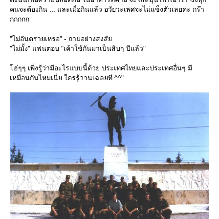
คนจะต้องกิน ... และเมื่อกินแล้ว อวัยวะเพศจะไม่แข็งตัวเลยค่ะ กร๊า
กกกกก
"ไม่อันตรายเหรอ" - ถามอย่างสงสั
"ไม่มั้ง" แฟนตอบ "เค้าใช้กันมาเป็นสิบๆ ปีแล้ว"
ฮ่ๆๆ เพิ่งรู้ว่ามีอะไรแบบนี้ด้วย ประเทศไทยและประเทศอื่นๆ มี
เหมือนกันไหมเนี่ย ใครรู้วานเฉลยที ^^"