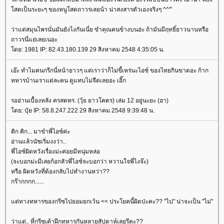
สดเป็นระยะๆ ของหนูโสดถาวรเลยน้า น่าสงสารตัวเองจริงๆ ^^'''
ว่าแต่สมุนไพรนั่นมันยังไงกันเนี่ย ขำคุณคนข้างบนอ่ะ ถ้ามันมีฤทธิ์ยาวนานหรือ
ถาวรนี่แย่เลยเนอะ
ดย: 1981 IP: 82.43.180.139 29 สิงหาคม 2548 4:35:05 น.
เอ๊ะ ทำไมคนกรีกนี่หน้ายาวๆ แต่เราว่าก็ไม่ขี้เหร่นะไอซ์ ของไทยกินขาดอะ ก้าก
ทหารบ้านเราแต่ละคน ดูแทบไม่จืดเลยอะ เอิ๊ก
รออ่านเบื้องหลัง ครสดทร. (วุ้ย ยาวโคตร) เล่ม 12 อยู่นะยะ (ฮา)
ดย: ปุ๋ย IP: 58.8.247.222 29 สิงหาคม 2548 9:39:48 น.
คิก คิก... มาขำพี่ไอซ์ค่ะ
อ่านแล้วนัชเริ่มงงว่า..
พี่ไอซ์ผิดหวังเรื่องม่ะค่อยมีหนุ่มหล่อ
(จะบอกม่ะมีเลยก้อกลัวพี่ไอซ์จะบอกว่า หวานใจพี่ไงจ๊ะ)
หรือ ผิดหวังที่ต้องกลับไปทำงานหว่า??
กร๊ากกกก......
ต่ทางทหารของกรีซไปยอมยกเว้น << ประโยคนี้ผิดป่ะคะ?? "ไป" น่าจะเป็น "ไม่"
ว่าแต่.. ที่กรีซเค้าฝึกทหารกันหลายสัปดาห์เลยรึคะ??