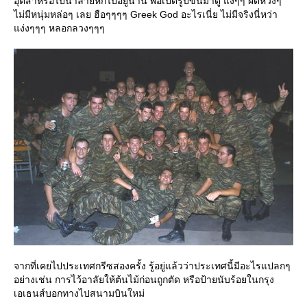
อุตส่าห์รอไปน้ำลายหกไปอยู่นาน พอเปิดรูปขึ้นมาดู แงๆๆ ผิดหวังๆ
ไม่มีหนุ่มหล่อๆ เลย ฮือๆๆๆๆ Greek God อะไรเนี่ย ไม่มีจริงนี่หว่า
ง่งๆๆๆ หลอกลวงๆๆๆ
จากที่เคยไปประเทศกรีซสองครั้ง รู้อยู่แล้วว่าประเทศนี้มีอะไรแปลกๆ
อย่างเช่น การไว้อาลัยให้ต้นไม้ก่อนถูกตัด หรือป้ายนับร้อยในกรุง
เอเธนส์บอกทางไปสนามบินใหม่