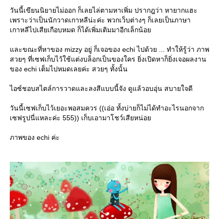
วันนี้เขียนนิยายไม่ออก ก็เลยไล่ตามหาเพิ่ม ปรากฎว่า หายากแฮะ
เพราะว่าเป็นนักวาดเกาหลีน่ะค่ะ พวกเว็บต่างๆ ก็เลยเป็นภาษา
เกาหลีไปเสียเกือบหมด ก็ได้เพิ่มเติมมาอีกเล็กน้อ
ละขณะที่หาของ mizzy อยู่ ก็เจอของ echi ไปด้วย ... ทำให้รู้ว่า ภาพ
สวยๆ ที่เซฟเก็บไว้ใช้แต่งบล็อกเป็นของใคร ยิ่งเปิดหาก็ยิ่งเจอผลงาน
ของ echi เต็มไปหมดเลยค่ะ สวยๆ ทั้งนั้น
ไอซ์ชอบสไตล์การวาดและลงสีแบบนี้จัง ดูแล้วอบอุ่น สบายใจดี
วันนี้เซฟเก็บไว้เยอะพอสมควร ((เอ่อ ทั้งบ่ายก็ไม่ได้ทำอะไรนอกจาก
เซฟรูปนี่แหละค่ะ 555)) เก็บเอามาโชว์เสียหน่อ
ภาพของ echi ค่ะ