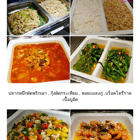
ปลากหมึกผัดพริกเผา , กุ้งผัดกระเทียม , หอยแมลงภู่ ,บร็อคโครี่ราด
เนื้อปูอัด