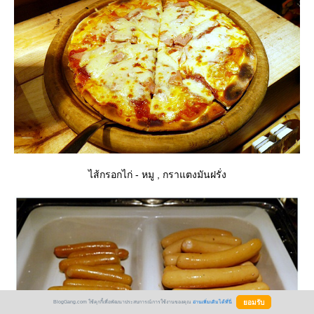
ไส้กรอกไก่ - หมู , กราแตงมันฝรั่ง
BlogGang.com ใช้คุกกี้เพื่อพัฒนาประสบการณ์การใช้งานของคุณ
อ่านเพิ่มเติมได้ที่นี่