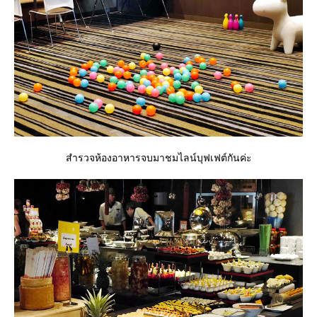
สำรวจห้องอาหารจบมาชมไลน์บุฟเฟต์กันค่ะ