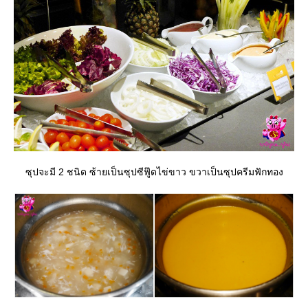
ซุปจะมี 2 ชนิด ซ้ายเป็นซุปซีฟู๊ดไข่ขาว ขวาเป็นซุปครีมฟักทอง