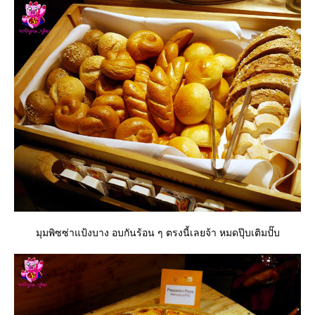
มุมพิซซ่าแป้งบาง อบกันร้อน ๆ ตรงนี้เลยจ้า หมดปุ๊บเติมปั๊บ