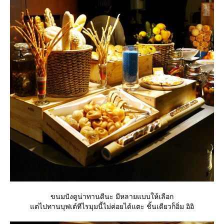
ขนมปังดูน่าทานดีนะ มีหลายแบบให้เลือก
ต่ไปทานบุฟเต์ทีไรมุมนี้ไม่ค่อยได้แตะ ชิ้นเดียวก็อิ่ม อิอิ