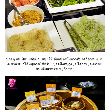
ข้าง ๆ กันเป็นมุมติ่มซำ เมนูมีให้เลือกมากขึ้นกว่าที่มาครั้งก่อนนะคะ
ทั้งซาลาเปาไส้หมูแดง/ไส้ครีม , ปูอัดนึ่งหมูกุ้ง , ซี่โครงหมูอบเต้าซี่ ,
ขนมจีบสาหร่ายหมูกุ้ง ฯลฯ