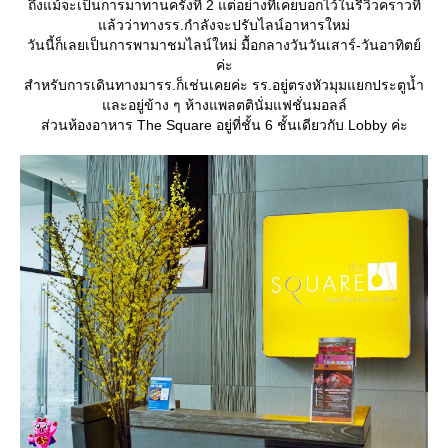
ถึงแม้จะเป็นการมาทานครั้งที่ 2 แต่อย่างที่เคยบอกไว้ในรีวิวคราวที่
ล้วว่าทางรร.กำลังจะปรับไลน์อาหารใหม่
วันนี้ก็เลยเป็นการพามาชมไลน์ใหม่ มื้อกลางวันวันเสาร์-วันอาทิตย์
ค่ะ
สำหรับการเดินทางมารร.ก็เช่นเคยค่ะ รร.อยู่ตรงหัวมุมแยกประตูน้ำ
ละอยู่ข้าง ๆ ห้างแพลตตินั่มแฟชั่นมอลล์
ส่วนห้องอาหาร The Square อยู่ที่ชั้น 6 ชั้นเดียวกับ Lobby ค่ะ