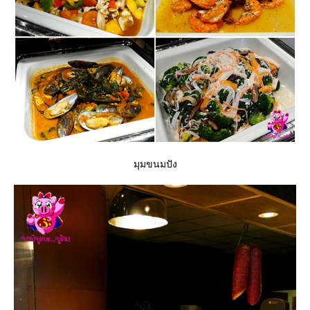
มุมขนมปัง