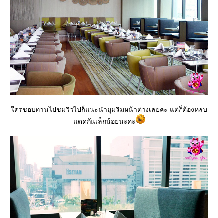
ครชอบทานไปชมวิวไปก็แนะนำมุมริมหน้าต่างเลยค่ะ แต่ก็ต้องหลบ
ดดกันเล็กน้อยนะคะ