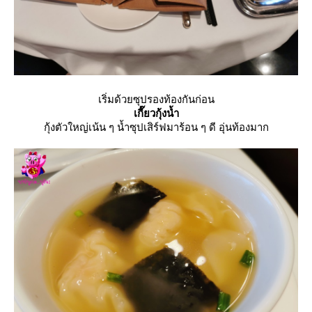
เริ่มด้วยซุปรองท้องกันก่อน
เกี๊ยวกุ้งน้ำ
กุ้งตัวใหญ่เน้น ๆ น้ำซุปเสิร์ฟมาร้อน ๆ ดี อุ่นท้องมาก