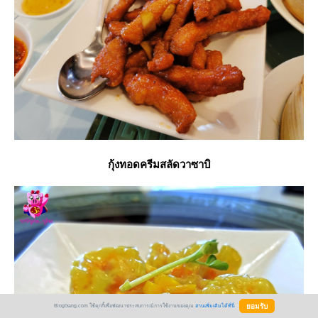
กุ้งทอดครีมสลัดวาซาบิ
BlogGang.com ใช้คุกกี้เพื่อพัฒนาประสบการณ์การใช้งานของคุณ
อ่านเพิ่มเติมได้ที่นี่