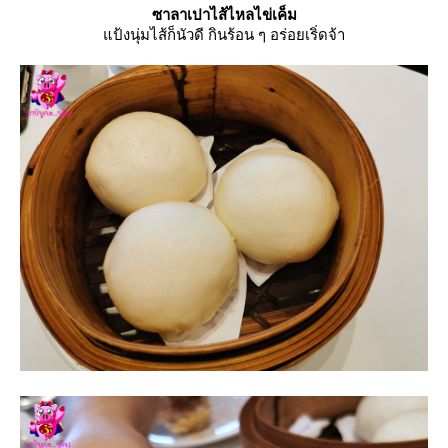
ซาลาเปาไส้ไหลไข่เค็ม
ป้งนุ่มไส้ก็นัวดี กินร้อน ๆ อร่อยเริ่ดจ้า