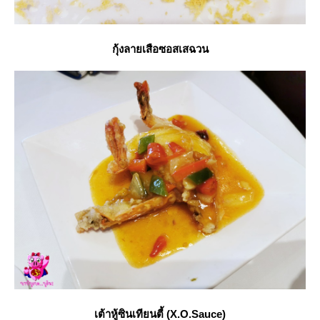
กุ้งลายเสือซอสเสฉวน
เต้าหู้ซินเทียนตี้ (X.O.Sauce)