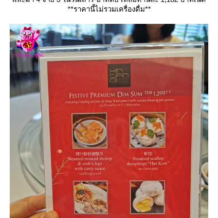
**ราคานี้ไม่รวมเครื่องดื่ม**