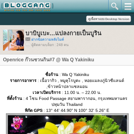
บาบิบูเบะ...แปลงกายเป็นบูริน
ฝากข้อความหลังไมค์
ผู้ติดตามบล็อก : 248 คน
Openrice ก๊วนชวนกิน#7 @ Wa Q Yakiniku
ชื่อร้าน
: Wa Q Yakiniku
รายการอาหาร
: เนื้อวากิว , หมูคุโรบูตะ , หอยแมลงภู่นิวซีแลนด์
,ข้าวหน้าปลาแซลมอน
เวลาเปิดบริการ
: 11.00 น. – 22.00 น.
ที่ตั้งร้าน
: 4 โซน Food Passage สยามพารากอน, กรุงเทพมหานคร
ปทุมวัน Thailand
พิกัด GPS
: 13° 44' 44.90" N 100° 32' 5.26" E