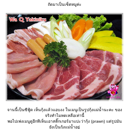
ถัดมาเป็นเซ็ตหมูค่ะ
จานนี้เป็นซีฟู้ด เห็นกุ้งแล้วแอบงง ในเมนูเป็นรูปกุ้งแม่น้ำนะคะ ของ
จริงทำไมหดเหลือเท่านี้
พอไปเพ่งเมนูดูอีกทีเห็นเอาสติ๊กเกอร์มาแปะว่ากุ้ง (prawn) แต่รูปมัน
ังเป็นกุ้งแม่น้ำอยู่