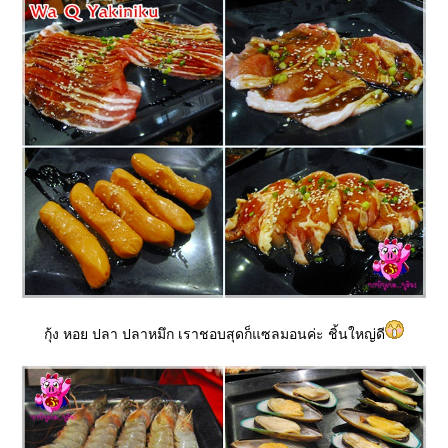
กุ้ง หอย ปลา ปลาหมึก เราชอบสุดก็แซลมอนค่ะ ชิ้นใหญ่ดี