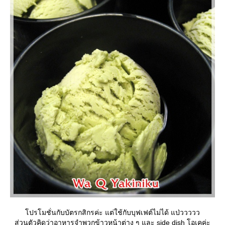
ปรโมชั่นกับบัตรกสิกรค่ะ แต่ใช้กับบุฟเฟต์ไม่ได้ แป่ววววว
ส่วนตัวคิดว่าอาหารจำพวกข้าวหน้าต่าง ๆ และ side dish โอเคค่ะ