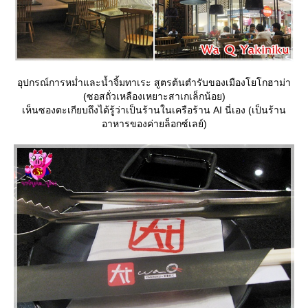
อุปกรณ์การหม่ำและน้ำจิ้มทาเระ สูตรต้นตำรับของเมืองโยโกฮาม่า
(ซอสถั่วเหลืองเหยาะสาเกเล็กน้อย)
เห็นซองตะเกียบถึงได้รู้ว่าเป็นร้านในเครือร้าน AI นี่เอง (เป็นร้าน
อาหารของค่ายล็อกซ์เลย์)