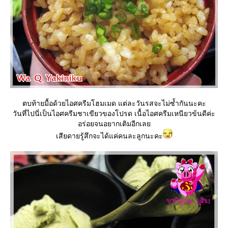
ตบท้ายมื้อด้วยไอศครีมโฮมเมด แต่ละวันรสจะไม่ซ้ำกันนะคะ
วันที่ไปนี่เป็นไอศครีมชาเขียวของโปรด เนื้อไอศครีมเหนียวข้นดีค่ะ
อร่อยจนอยากเติมอีกเล
เสียดายรู้สึกจะได้แค่คนละลูกนะคะ