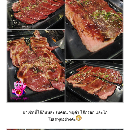
มาเซ็ตนี้ได้กินหล่ะ เบค่อน หมูดำ ไส้กรอก และไก่
อเคทุกอย่างค่ะ