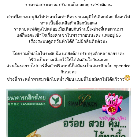
ราคาพอประมาณ ปริมาณก็เยอะอยู่ รสชาติผ่าน
ส่วนปิ้งย่างเมนูยังไม่น่าสนใจเท่าที่ควร ของดูมีให้เลือกน้อย ยิ่งคนไม่
ทานเนื้อยิ่งเหลือตัวเลือกน้อยลง
ราคาบุฟเฟต์สูงไปหน่อยเมื่อเทียบกับร้านปิ้ง-ย่างที่เคยทานมา
ต่ก็พอจะเข้าใจเรื่องค่าเช่าในพารากอนนะคะ แพงอยู่ 55
เรื่องระบบดูดควันทำได้ดี ไม่มีกลิ่นติดตัวนะ
ดยรวมก็พอใจในระดับนึง แต่ยังต้องปรับปรุงอีกหลายอย่างค่ะ
ก็รีวิวเป็นทางเลือกไว้ให้ได้ตัดสินใจกันนะคะ
ส่วนใครอยากไปปาร์ตี้หม่ำฟรีแบบนี้ก็สมัครเป็นสมาชิกเว็บ openrice
กันนะคะ
ช่วงนี้กระหน่ำพาสมาชิกไปหม่ำเพียบ แบบนี้ไม่สมัครไม่ได้แว้ววว