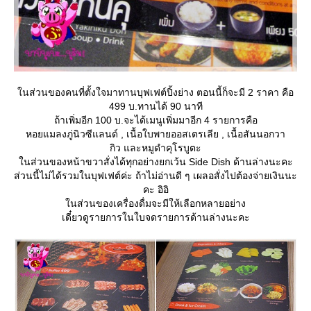
นส่วนของคนที่ตั้งใจมาทานบุฟเฟต์ปิ้งย่าง ตอนนี้ก็จะมี 2 ราคา คือ
499 บ.ทานได้ 90 นาที
ถ้าเพิ่มอีก 100 บ.จะได้เมนูเพิ่มมาอีก 4 รายการคือ
หอยแมลงภู่นิวซีแลนด์ , เนื้อใบพายออสเตรเลีย , เนื้อสันนอกวา
กิว และหมูดำคุโรบูตะ
นส่วนของหน้าขวาสั่งได้ทุกอย่างยกเว้น Side Dish ด้านล่างนะคะ
ส่วนนี้ไม่ได้รวมในบุฟเฟต์ค่ะ ถ้าไม่อ่านดี ๆ เผลอสั่งไปต้องจ่ายเงินนะ
คะ อิอิ
นส่วนของเครื่องดื่มจะมีให้เลือกหลายอย่าง
เดี๋ยวดูรายการในใบจดรายการด้านล่างนะคะ