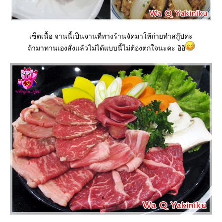
เซ็ตเนื้อ จานนี้เป็นจานที่ทางร้านจัดมาให้ถ่ายทำสกู๊ปค่ะ
ถ้ามาทานเองสั่งแล้วไม่ได้แบบนี้ไม่ต้องตกใจนะคะ อิอิ