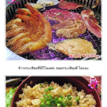
ข้าวกระเทียมที่นี่ก็โอเคค่ะ หอมกระเทียมดี ไม่แฉะ