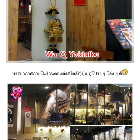
บรรยากาศภายในร้านตกแต่งสไตล์ญี่ปุ่น ดูโปร่ง ๆ โล่ง ๆ ดี