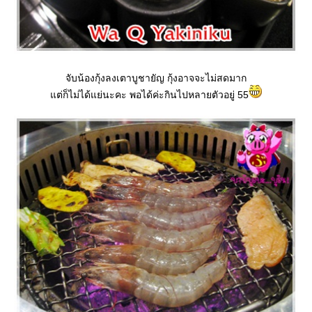
จับน้องกุ้งลงเตาบูชายัญ กุ้งอาจจะไม่สดมาก
ต่ก็ไม่ได้แย่นะคะ พอได้ค่ะกินไปหลายตัวอยู่ 55