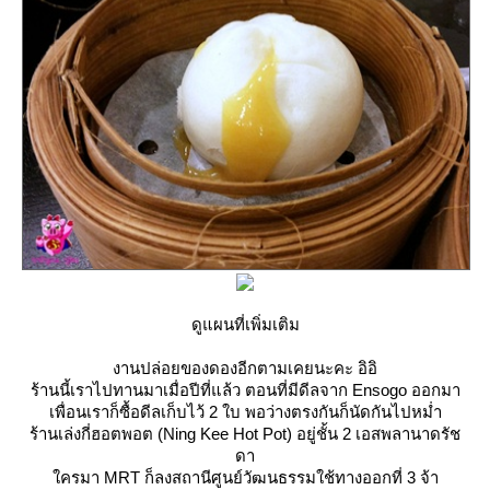
ดูแผนที่เพิ่มเติม
งานปล่อยของดองอีกตามเคยนะคะ อิอิ
ร้านนี้เราไปทานมาเมื่อปีที่แล้ว ตอนที่มีดีลจาก Ensogo ออกมา
เพื่อนเราก็ซื้อดีลเก็บไว้ 2 ใบ พอว่างตรงกันก็นัดกันไปหม่ำ
ร้านเล่งกี่ฮอตพอต (Ning Kee Hot Pot) อยู่ชั้น 2 เอสพลานาดรัช
ดา
ครมา MRT ก็ลงสถานีศูนย์วัฒนธรรมใช้ทางออกที่ 3 จ้า