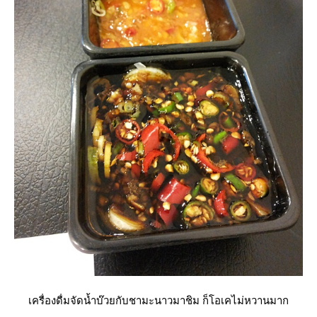
เครื่องดื่มจัดน้ำบ๊วยกับชามะนาวมาชิม ก็โอเคไม่หวานมาก