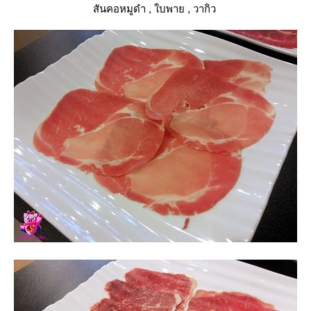
สันคอหมูดำ , ใบพาย , วากิว