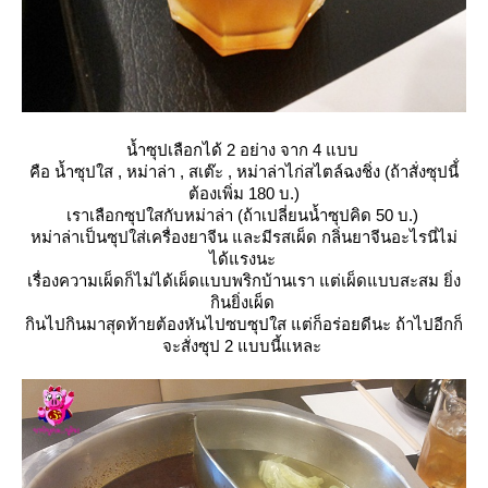
น้ำซุปเลือกได้ 2 อย่าง จาก 4 แบบ
คือ น้ำซุปใส , หม่าล่า , สเต๊ะ , หม่าล่าไก่สไตล์ฉงชิ่ง (ถ้าสั่งซุปนี้่
ต้องเพิ่ม 180 บ.)
เราเลือกซุปใสกับหม่าล่า (ถ้าเปลี่ยนน้ำซุปคิด 50 บ.)
หม่าล่าเป็นซุปใส่เครื่องยาจีน และมีรสเผ็ด กลิ่นยาจีนอะไรนี่ไม่
ได้แรงนะ
เรื่องความเผ็ดก็ไม่ได้เผ็ดแบบพริกบ้านเรา แต่เผ็ดแบบสะสม ยิ่ง
กินยิ่งเผ็ด
กินไปกินมาสุดท้ายต้องหันไปซบซุปใส แต่ก็อร่อยดีนะ ถ้าไปอีกก็
จะสั่งซุป 2 แบบนี้แหละ