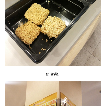
มุมน้ำจิ้ม