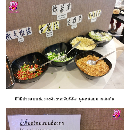
มีวิธีปรุงแบบฮ่องกงด้วยนะจับนี่นิด นู่นหน่อยมาผสมกัน