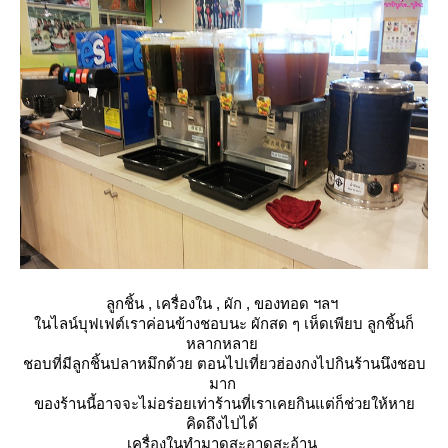
ลูกชิ้น , เครื่องใน , ผัก , ของทอด ฯลฯ
นไลน์บุฟเฟต์เราค่อนข้างชอบนะ ผักสด ๆ เห็ดเพียบ ลูกชิ้นก็
หลากหลา
ชอบที่มีลูกชิ้นปลาหมึกด้วย ตอนไปเที่ยวฮ่องกงไปกินร้านนึงชอบ
มาก
ของร้านนี้อาจจะไม่อร่อยเท่าร้านที่เราเคยกินแต่ก็ช่วยให้หา
คิดถึงไปได้
เครื่องในทำมาดูสะอาดสะอ้าน