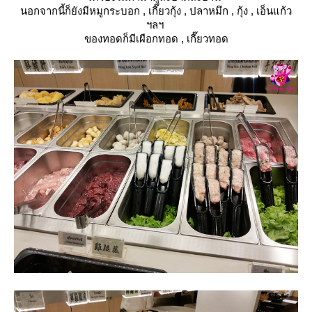
นอกจากนี้ก็ยังมีหมูกระบอก , เกี๊ยวกุ้ง , ปลาหมึก , กุ้ง , เอ็นแก้ว
ฯลฯ
ของทอดก็มีเผือกทอด , เกี๊ยวทอด