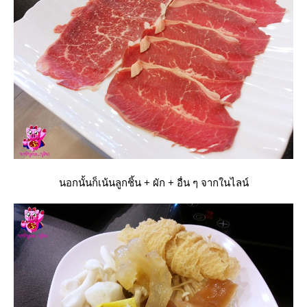
นอกนั้นก็เน้นลูกชิ้น + ผัก + อื่น ๆ จากในไลน์