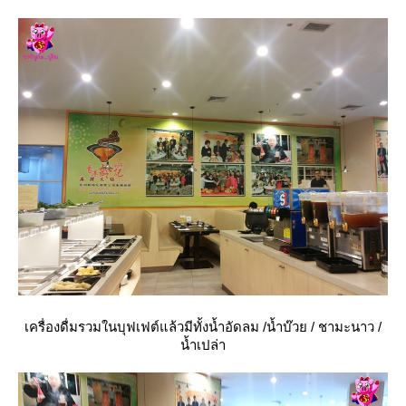
เครื่องดื่มรวมในบุฟเฟต์แล้วมีทั้งน้ำอัดลม /น้ำบ๊วย / ชามะนาว /
น้ำเปล่า