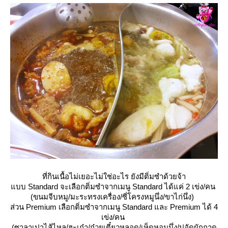
ที่กินเนื้อไม่เยอะไม่ใช่อะไร ยังมีติ่มซำด้วยจ้า
บบ Standard จะเลือกติ่มซำจากเมนู Standard ได้แค่ 2 เข่ง/คน
(ขนมจีบหมู/มะระทรงเครื่อง/ซี่โครงหมูนึ่ง/ขาไก่นึ่ง)
ส่วน Premium เลือกติ่มซำจากเมนู Standard และ Premium ได้ 4
เข่ง/คน
(ซาลาเปาไส้ไหล/ฮะเก๋า/ก๋วยเตี๋ยวหลอด/เห็ดหอมนึ่ง/ปูอัดผักกาด