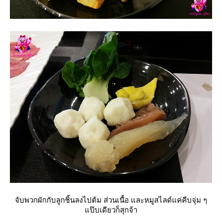
จับพวกผักกับลูกชิ้นลงไปต้ม ส่วนเนื้อ และหมูสไลด์แค่คีบจุ่ม ๆ
ป๊บเดียวก็สุกจ้า