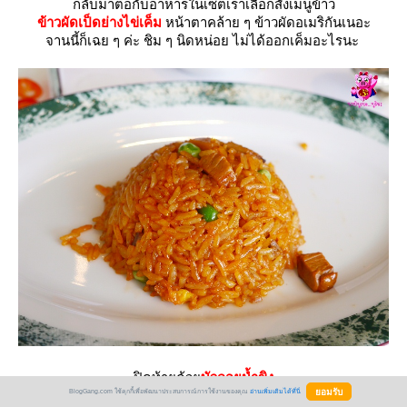
กลับมาต่อกับอาหารในเซ็ตเราเลือกสั่งเมนูข้าว
ข้าวผัดเป็ดย่างไข่เค็ม
หน้าตาคล้าย ๆ ข้าวผัดอเมริกันเนอะ
จานนี้ก็เฉย ๆ ค่ะ ชิม ๆ นิดหน่อย ไม่ได้ออกเค็มอะไรนะ
ปิดท้ายด้ว
บัวลอยน้ำขิง
BlogGang.com ใช้คุกกี้เพื่อพัฒนาประสบการณ์การใช้งานของคุณ
อ่านเพิ่มเติมได้ที่นี่
น้ำขิงเผ็ดร้อนดี บัวลอยแป้งเหนียวหนุบหนับ