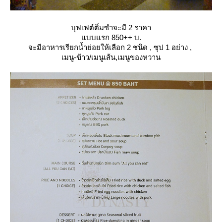
บุฟเฟต์ติ่มซำจะมี 2 ราคา
บบแรก 850++ บ.
จะมีอาหารเรียกน้ำย่อยให้เลือก 2 ชนิด , ซุป 1 อย่าง ,
เมนู-ข้าว/เมนูเส้น,เมนูของหวาน