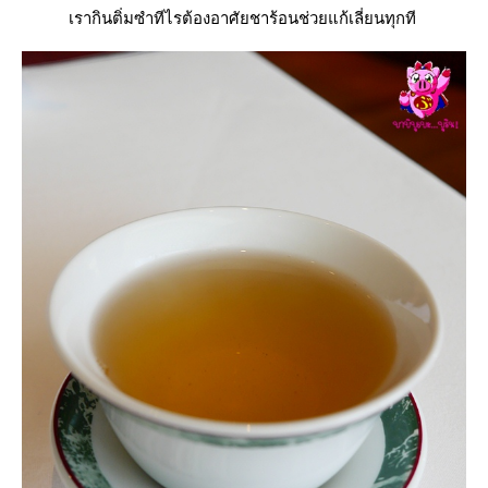
เรากินติ่มซำทีไรต้องอาศัยชาร้อนช่วยแก้เลี่ยนทุกที