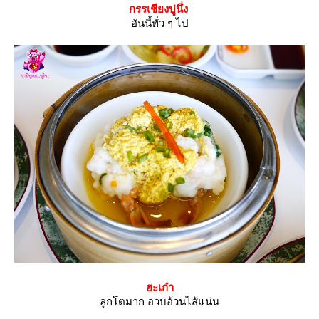
กรรเชียงปูนึ่ง
อั
นนี้ทั่ว ๆ ไป
ฮะเก๋า
ลูกโตมาก อวบอ้วนไส้แน่น