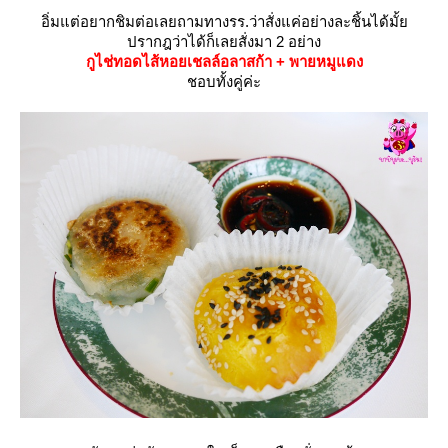
อิ่มแต่อยากชิมต่อเลยถามทางรร.ว่าสั่งแค่อย่างละชิ้นได้มั้
ปรากฎว่าได้ก็เลยสั่งมา 2 อย่าง
กูไช่ทอดไส้หอยเชลล์อลาสก้า + พายหมูแดง
ชอบทั้งคู่ค่ะ