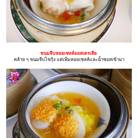
ขนมจีบหอยเชลล์ออสเตรเลี
คล้าย ๆ ขนมจีบไข่กุ้ง
ต่เพิ่มหอยเชลล์และน้ำซอสเข้ามา