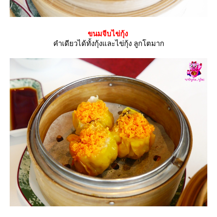
ขนมจีบไข่กุ้ง
คำเดียวได้ทั้งกุ้งและไข่กุ้ง ลูกโตมาก