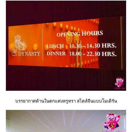
บรรยากาศด้านในตกแต่งหรูหรา สไตล์จีนแบบโมเดิร์น