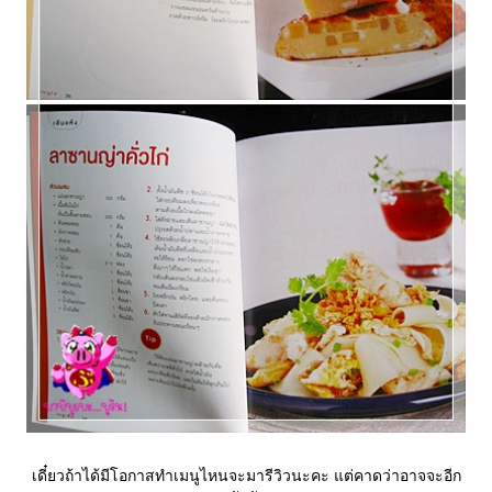
เดี๋ยวถ้าได้มีโอกาสทำเมนูไหนจะมารีวิวนะคะ แต่คาดว่าอาจจะอีก