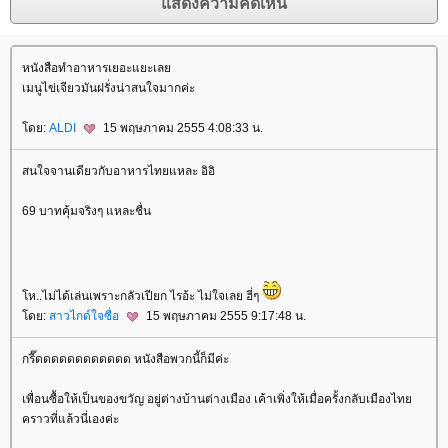
หนังสือทำอาหารเยอะแยะเล
เมนูไข่เจียวมันฝรั่งน่าสนใจมากค่ะ
ดย:
ALDI
15 พฤษภาคม 2555 4:08:33 น.
สนใจจานเดียวกับอาหารไทยแหละ อิอิ
69 บาทคุ้มจริงๆ แหละชื่น
ห..ไม่ได้เล่นเพราะกลัวเปียก ไรอ้ะ ไม่ใจเลย ฮี่ๆ
ดย:
สาวไกด์ใจซื่อ
15 พฤษภาคม 2555 9:17:48 น.
กรี๊ดดดดดดดดดดดด หนังสือพวกนี้ก็มีค่ะ
เพื่อนซื้อให้เป็นของขวัญ อยู่ต่างบ้านต่างเมือง เค้าเพิ่งให้เมื่อครั้งกลับเมืองไท
คราวที่แล้วนี่เองค่ะ