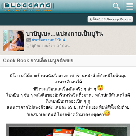
บาบิบูเบะ...แปลงกายเป็นบูริน
ฝากข้อความหลังไมค์
ผู้ติดตามบล็อก : 248 คน
Cook Book จานเด็ด เมนูอร่อ
มีโอกาสได้แวะร้านหนังสือมาค่ะ เข้าร้านหนังสือก็ยังหนีไม่พ้นมุม
อาหารอีกจนได้
ชีวิตวนเวียนแต่เรื่องกินจริง ๆ ฮ่า ๆ
ไปหยิบ ๆ จับ ๆ หนังสือของอัมรินทร์พรินติ้งมาค่ะ หน้าปกสีสันสดใสดี
ก็เลยหยิบมาลองเปิด ๆ ดู
สนนราคาก็ไม่แพงด้วยค่ะ เล่มละ 69 บ. เท่านั้นเอง พิมพ์สีทั้งเล่มด้ว
กิเลสมาเลยทันที ไม่รอช้าคว้ามาครบชุดค่า