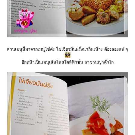
ส่วนเมนูนี้มาจากเมนูไข่ค่ะ ไข่เจียวมันฝรั่งน่ากินเน๊าะ ต้องลองแน่ ๆ
อีกหน้าเป็นเมนูเส้นในสไตล์ฟิวชั่น ลาซานญ่าคั่วไก่