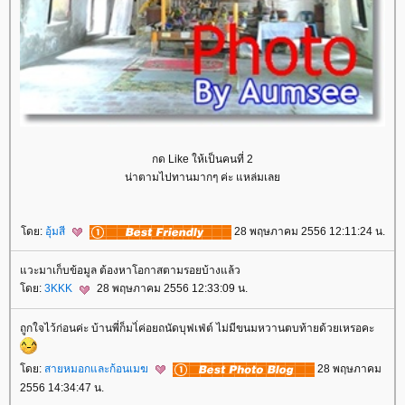
กด Like ให้เป็นคนที่ 2
น่าตามไปทานมากๆ ค่ะ แหล่มเล
ดย:
อุ้มสี
28 พฤษภาคม 2556 12:11:24 น.
วะมาเก็บข้อมูล ต้องหาโอกาสตามรอยบ้างแล้ว
ดย:
3KKK
28 พฤษภาคม 2556 12:33:09 น.
ถูกใจไว้ก่อนค่ะ บ้านพี่ก็มไ่ค่อยถนัดบุฟเฟ่ต์ ไม่มีขนมหวานตบท้ายด้วยเหรอคะ
ดย:
สายหมอกและก้อนเมฆ
28 พฤษภาคม
2556 14:34:47 น.