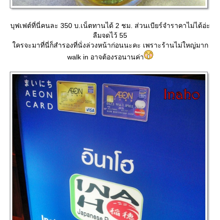
บุฟเฟต์ที่นี่คนละ 350 บ.เน็ตทานได้ 2 ชม. ส่วนเบียร์จำราคาไม่ได้อ่ะ
ลืมจดไว้ 55
ครจะมาที่นี่ก็สำรองที่นั่งล่วงหน้าก่อนนะคะ เพราะร้านไม่ใหญ่มาก
walk in อาจต้องรอนานค่า