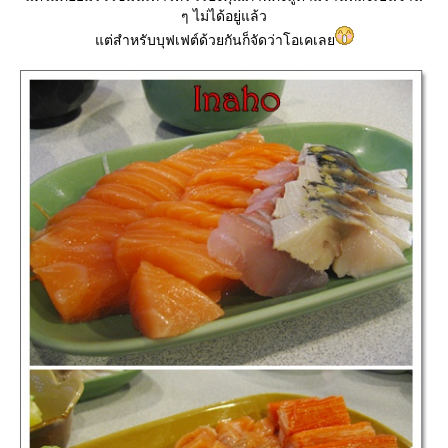
ๆ ไม่ได้อยู่แล้ว
ต่สำหรับบุฟเฟต์ด้วยกันก็จัดว่าโอเคเล