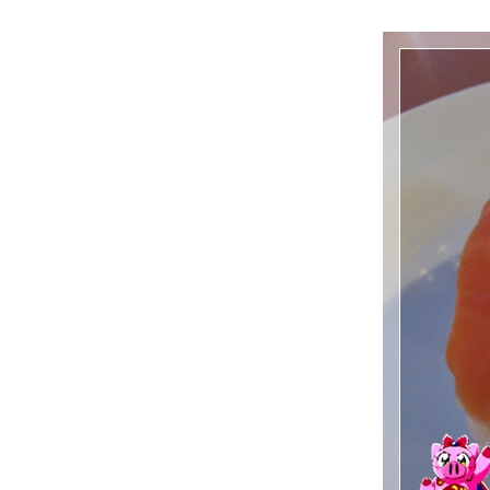
Fa The Sukosol Bangkok
Premium Buffet @ Man Kitchen By Chef
Man
บุฟเฟต์อาหารไทยประจำฤดูฝน Rainy Season
Special @ ห้องอาหาร Miss Siam โรงแรมหัว
ช้าง เฮอริเทจ
Copper International Buffet บุฟเฟต์
นานาชาติเกรดพรีเมี่ยมคุ้มค่าเกินราคา
All You Can Eat Oyster Lovers & Lobster
Olympics โปรพิเศษเฉพาะเดือนก.ค. 59
เท่านั้น
Kao Tom Buffet กับโปรใหม่เบียร์และไวน์ไม่
อั้นทุกวันศุกร์
ดินเนอร์ใต้แสงดาว พร้อมชมวิวกรุงเทพฯ แบบ
พานอราม่า @ Bangkok Balcony
บุฟเฟต์หม้อไฟสไตล์ฮ่องกง @ Ning Kee Hot
Pot
Buffet อาหารญี่ปุ่น Kansai Izakaya รัชดาซ.4
OpenRice Party “ก๊วนชวนกิน” ครั้งที่ 44 @
Flavors, Renaissance Bangkok
Ratchaprasong
“บุฟเฟ่ต์กุ้งแม่น้ำเผา” @ The Square Novotel