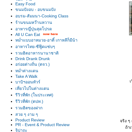
Easy Food
ขนมปังอบ - อบขนมปัง
อบรม-สัมมนา-Cooking Class
ร้านขนมหว๊านหวาน
อาหารญี่ปุ่นสุดโปรด
All U Can Eat
หม่ำแบบอาหมวย-อาตี๋ เกาหลีก็มีน้า
อาหารไทย-ซีฟู๊ดแซ่บๆ
รวมฮิตอาหารนานาชาติ
Drink Drank Drunk
อร่อยต่างถิ่น (ตจว.)
หม่ำต่างแดน
Take A Walk
เ
บาบิฯออนทัวร์
เที่ยวไปในต่างแดน
รีวิวที่พัก (ในประเทศ)
รีวิวที่พัก (ตปท.)
รวมฮิตของฝาก
สวย ๆ งาม ๆ
Product Review
จริง ๆ
PR - Event & Product Review
ถ้า
จิปาถะ