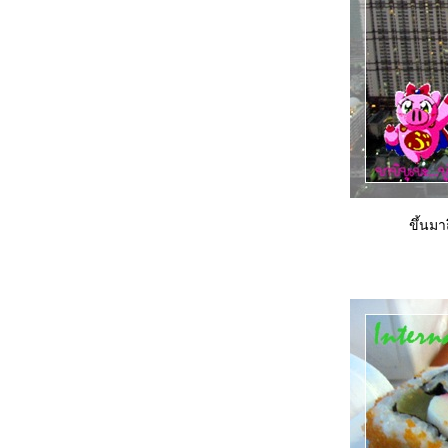
Tenyuu Sho EmQuartier
อิ่มอร่อยจัดเต็มกับบุฟเฟต์ปิ้งย่างสไตล์ญี่ปุ่น @
Gyu-Ya Yakiniku
FuFu Shabu : ชาบูบุฟเฟต์สไตล์ไต้หวัน
Copper Buffet กับเมนูใหม่ Extra Virgin
Oyster สดจากท้องทะเลญี่ปุ่น
ลิ้มรสความอร่อยกับเทศกาลอาหารแคริบเบียน
19 - 30 กันยายน 61นี้ ที่ห้องอาหารเดอะเวิลด์
เซ็นทาราแกรนด์ฯ
Dim Sum Buffet @ Dynasty Centara Grand
at Centralworld
บุฟเฟต์มื้อกลางวันสุดคุ้มเพียง 599 บ. คุ้มไปอีก
ขึ้นมา
ด้วยโปรมา 2 จ่าย 1 @ Streats Cafe
ฟินไปกับเมนูทุเรียนแบบเน้น ๆ กับบุฟเฟต์ “ทุ
เรียนฟีเว่อร์” @Fruit Court โรงแรมใบหยกสกา
ปูเน้น ๆ ทุกคืนวันศุกร์กับธีม Cut More Crab @
DoubleTree by Hilton Sukhumvit
Lobster Buffet แบบไม่อั้น @ Scalini Hilton
Sukhumvit
Sunday Brunch ที่เอาใจคนรักกุ้ง กับโปร OMG
: Oh My Goong @ ห้องอาหาร Dee Lite :