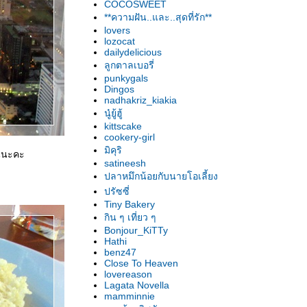
COCOSWEET
**ความฝัน..และ..สุดที่รัก**
lovers
lozocat
dailydelicious
ลูกตาลเบอรี่
punkygals
Dingos
nadhakriz_kiakia
นู๋ยู้ฮู้
kittscake
cookery-girl
มิคุริ
านนะคะ
satineesh
ปลาหมึกน้อยกับนายโอเลี้ยง
ปรัซซี่
Tiny Bakery
กิน ๆ เที่ยว ๆ
Bonjour_KiTTy
Hathi
benz47
Close To Heaven
lovereason
Lagata Novella
mamminnie