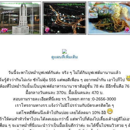
ดูแผนที่เพิ่มเติม
วันนี้จะพาไปหม่ำบุฟเฟต์กันค่ะ จริง ๆ ไม่ได้กินบุฟเฟต์มานานแล้ว
ริ่มรู้ตัวว่ากินไม่เก่ง ชักไม่คุ้ม 555 แต่พอดีเพื่อน ๆ อยากหม่ำกัน เอาไปก็ไป
ห้องที่ไปหม่ำวันนั้นเป็นบุฟเฟต์อาหารนานาชาติอยู่ชั้น 78 ค่ะ มีอีกชั้นคือ 76
มื้อกลางวันคนละ 370บ. มื้อเย็นคนละ 470 บ.
สอบถามรายละเอียดที่นี่เลย รร.ใบหยก สกาย :0-2656-3000
เราโทรถามทางรร.แจ้งว่าไม่มีโปรร่วมกับบัตรเครดิตใด ๆ
ต่โชคดีพี่คนนึงเค้าไปกินบ่อย เลยได้ลดมา 10% อิอิ
 ถ้าให้คนทำทัวร์พาไปจะได้ลดเยอะกว่านี้ แต่พาไปก็ต้องไปเลี้ยงเค้าอยู่ดีไม่เอ
เพื่อน ๆ จะมาหม่ำที่นี่แนะนำว่าเป็นมื้อเย็นดีกว่าค่ะ จะได้ขึ้นไปชมวิวสวย ๆ