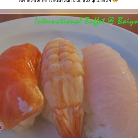
เพราะดันหยิบข้าวปั้นมาตัดกำลังตัวเอง จุกแอ๊กเล