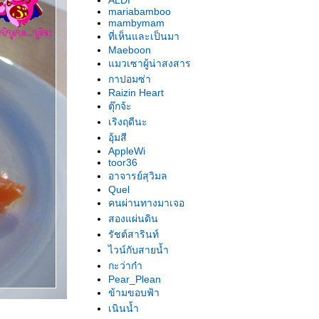
ALDI
mariabamboo
mambymam
ที่เห็นและเป็นมา
Maeboon
มวเซาผู้น่าสงสาร
กาปอมซ่า
Raizin Heart
ตุ๊กจ้ะ
เริงฤดีนะ
อุ้มสี
AppleWi
toor36
อาจารย์สุวิมล
Quel
คนผ่านทางมาเจอ
สองแผ่นดิน
รัชต์สารินท์
ไวน์กับสายน้ำ
กะว่าก๋า
Pear_Plean
ข้ามขอบฟ้า
เนินน้ำ