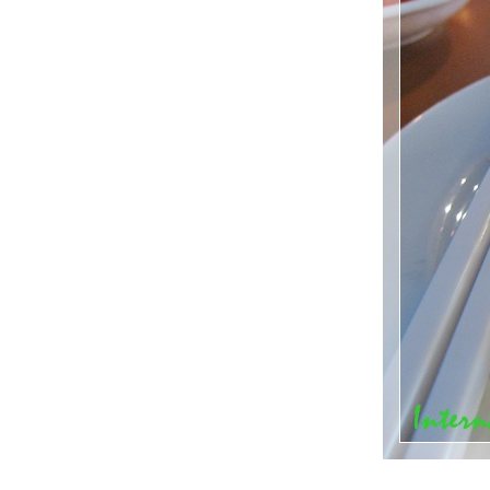
บุฟเฟต์ในโรงแรมใจกลางเมือง ราคาหลักร้อ
@ Ginger Restaurant Holiday Inn Bangkok
บุฟเฟต์ปิ้งย่างสไตล์เกาหลี @ ยูเรกวาน (You
Rea Guan) สุขุมวิท 59
OpenRice X Flavors Exclusive Party @
Renaissance Bangkok Ratchaprasong
Friday Seafood Night ซีฟู้ดบุฟเฟต์แบบจัดเต็ม
@ Amaya Food Gallery
บุฟเฟต์ซีฟู๊ดราคาไม่ถึง 500 @ ยกทะเลซีฟู๊ด
ท่าข้าม
บุฟเฟต์ชาบูราคาหลักร้อย กินได้ไม่อั้น ไม่จำกัด
เวลา @ Kin Kin Shabu
Buffet ปิ้งย่าง @ Koyama สาขา Jas Urban
ศรีนครินทร์
Goji Kitchen & Bar @ Bangkok Marriott
Marquis Queen's Park (Sunday Brunch
Buffet)
บุฟเฟต์ราคามิตรภาพใจกลางเมือง @ Cafe G
Holiday Inn Bangkok
Lobster ไม่อั้นกับมื้อ Sunday Brunch @
Scalini, Hilton Sukhumvit Bangkok
Dinner Buffet @ Dee Lite DoubleTree by
Hilton Sukhumvit
ติ่มซำบุฟเฟต์เด็ด ๆ อร่อยเนื้อ ๆ เน้น ๆ @ Lin-