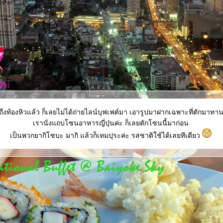
ถึงท้องหิวแล้ว ก็เลยไม่ได้ถ่ายไลน์บุฟเฟต์มา เอารูปมาฝากเฉพาะที่ตักมาท
เรานั่งแถบโซนอาหารญี่ปุ่นค่ะ ก็เลยตักโซนนี้มาก่อน
เป็นพวกยากิโซบะ มากิ แล้วก็เทมปุระค่ะ รสชาติใช้ได้เลยทีเดียว