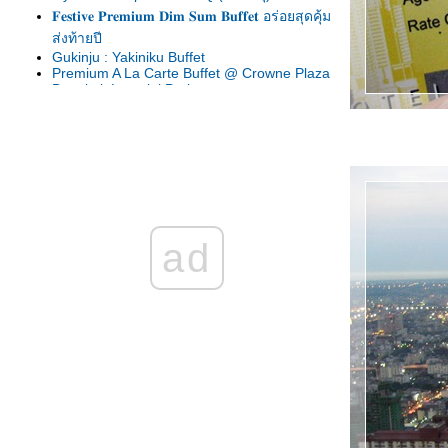
𝐅𝐞𝐬𝐭𝐢𝐯𝐞 𝐏𝐫𝐞𝐦𝐢𝐮𝐦 𝐃𝐢𝐦 𝐒𝐮𝐦 𝐁𝐮𝐟𝐟𝐞𝐭 อร่อยสุดคุ้ม
ส่งท้ายปี
Gukinju : Yakiniku Buffet
Premium A La Carte Buffet @ Crowne Plaza
Bangkok Lumpini Park
Sunday Brunch บุฟเฟต์สุดอลังที่ห้องอาหาร
Amaya Food Gallery กับโปรปั๊วะ ๆ มา 2 จ่า
1
Salmon & Oyster Buffet @204 Bistro at
Swissôtel Bangkok Ratchada
Kouen Ultima Buffet 1,299++ บ. บุฟเฟต์
อาหารญี่ปุ่นสุดพรีเมี่ยม อิ่ม ๆ จุก ๆ ฟิน ๆ
Bubbly Sunday Brunch @ Espresso
ad
Intercontinental Hotel Bangkok
Family Sunday Brunch @ Novotel Siam :
Sunday Brunch สำหรับทุกคนในครอบครัว
Dinner Buffet @ The Terrace@72 Ramada
Plaza By Wyndham Bangkok Menam
Riverside
Indian Festival @ The Square : Novotel
Bangkok Suvarnabhumi Airport
บุฟเฟต์ข้าวแช่ ห้องอาหารมิสสยาม โรงแรมหัว
ช้าง เฮอริเทจ
Wongnai Bangkok Restaurant Week 2019 :