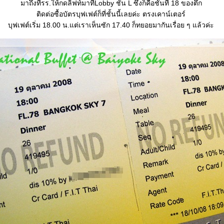
มาถึงที่รร.ให้กดลิฟท์มาที่Lobby ชั้น L ซึ่งก็คือชั้นที่ 18 ของตึก
ติดต่อซื้อบัตรบุฟเฟต์ก็ที่ชั้นนี้เลยค่ะ ตรงเคาน์เตอร์
บุฟเฟต์เริ่ม 18.00 น.แต่เราเห็นซัก 17.40 ก็ทยอยมากันเรื่อย ๆ แล้วค่ะ