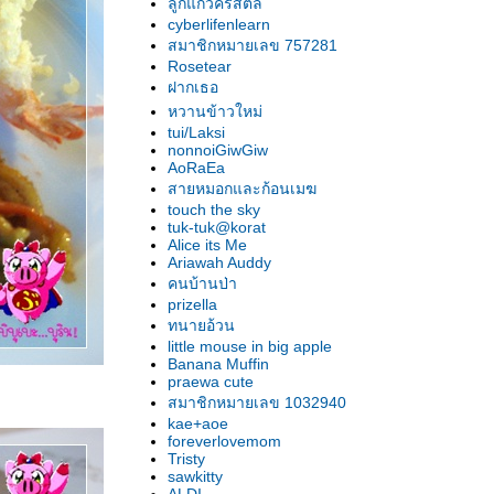
ลูกแก้วคริสตัล
cyberlifenlearn
สมาชิกหมายเลข 757281
Rosetear
ฝากเธอ
หวานข้าวใหม่
tui/Laksi
nonnoiGiwGiw
AoRaEa
สายหมอกและก้อนเมฆ
touch the sky
tuk-tuk@korat
Alice its Me
Ariawah Auddy
คนบ้านป่า
prizella
ทนายอ้วน
little mouse in big apple
Banana Muffin
praewa cute
สมาชิกหมายเลข 1032940
kae+aoe
foreverlovemom
Tristy
sawkitty