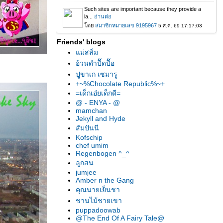
Friends' blogs
ม่สลิ่ม
อ้วนดำปื๊ดปื๊อ
ปูขาเก เซมารู
+~%Chocolate Republic%~+
=เด็กเอ๋ยเด็กดี=
@ - ENYA - @
mamchan
Jekyll and Hyde
สัมปันนี
Kofschip
chef umim
Regenbogen ^_^
ลูกสน
jumjee
Amber n the Gang
คุณนายเย็นชา
ชานไม้ชายเขา
puppadoowab
@The End Of A Fairy Tale@