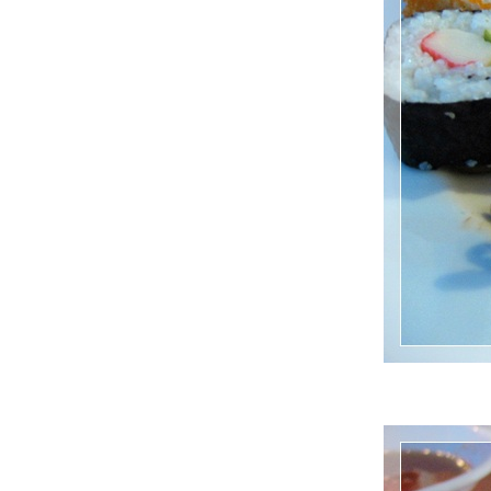
DoubleTree by Hilton
Copper Buffet @ The Sense Pinklao
Dimsum Buffet @ The Chinese : Dusit
Princess Srinakarin
All You Can Eat @ Man Ho Jw Marriott
Bangkok
เต็มอิ่มกับบุฟเฟต์นานาชาติ พร้อมชมวิว
กรุงเทพฯแบบพาโนราม่า @ Bangkok Balcony
: Baiyoke Sky Hotel
All U Can Eat @สแควร์วัน โรงแรมดุสิต ปริ๊น
เซส ศรีนครินทร์
ข้าวต้มบุฟเฟต์ @BlueSpice Dinning Room :
Grande Centre Point Sukhumvit 55
Dimsum Buffet กินได้ไม่อั้นในราคาไม่ถึง 500
ที่ Lok Wah Hin
ติ่มซำบุฟเฟต์ @ Evergarden : Evergreen
Laurel Hotel
Seafood Dinner Buffet @ The Pavilion
บุฟเฟต์ซีฟู้ดเน้น ๆ ในราคาพันต้น ๆ
เต็มอิ่มกับปูนานาชนิดกับ Crab Feast ณ ห้อง
อาหารปทุมมาศ โรงแรม เดอะ สุโกศล กรุงเทพ
Weekend Buffets @ The Pavilion ล็อบสเตอร์
ไม่อั้น แถมลด 48% ด้วยนะ