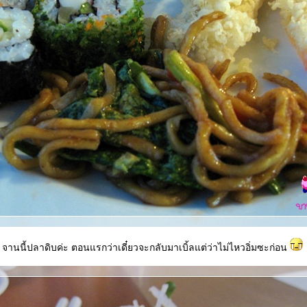
จานนี้ปลาดิบค่ะ ตอนแรกว่าเดี๋ยวจะกลับมาเบิ้ลแต่ว่าไม่ไหวอิ่มซะก่อน