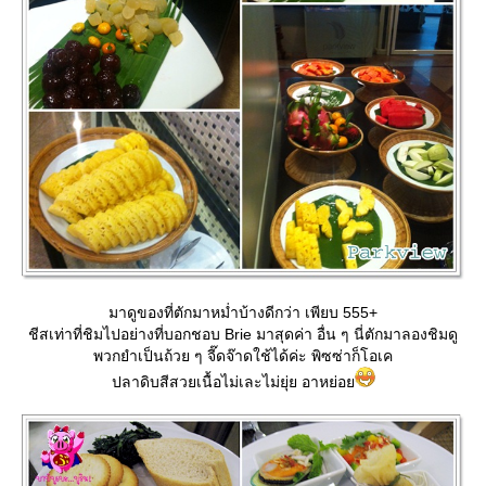
มาดูของที่ตักมาหม่ำบ้างดีกว่า เพียบ 555+
ชีสเท่าที่ชิมไปอย่างที่บอกชอบ Brie มาสุดค่า อื่น ๆ นี่ตักมาลองชิมดู
พวกยำเป็นถ้วย ๆ จี๊ดจ๊าดใช้ได้ค่ะ พิซซ่าก็โอเค
ปลาดิบสีสวยเนื้อไม่เละไม่ยุ่ย อาหย่อ