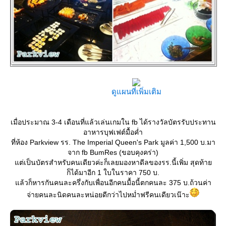
ดูแผนที่เพิ่มเติม
เมื่อประมาณ 3-4 เดือนที่แล้วเล่นเกมใน fb ได้รางวัลบัตรรับประทาน
อาหารบุฟเฟต์มื้อค่ำ
ที่ห้อง Parkview รร. The Imperial Queen's Park มูลค่า 1,500 บ.มา
จาก fb BumRes (ขอบคุงคร่า)
ต่เป็นบัตรสำหรับคนเดียวค่ะก็เลยมองหาดีลของรร.นี้เพิ่ม สุดท้า
ก็ได้มาอีก 1 ใบในราคา 750 บ.
ล้วก็หารกันคนละครึ่งกับเพื่อนอีกคนมื้อนี้ตกคนละ 375 บ.ถ้วนค่า
จ่ายคนละนิดคนละหน่อยดีกว่าไปหม่ำฟรีคนเดียวเน๊าะ