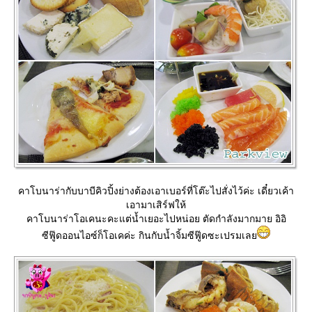
คาโบนาร่ากับบาบีคิวปิ้งย่างต้องเอาเบอร์ที่โต๊ะไปสั่งไว้ค่ะ เดี๋ยวเค้า
เอามาเสิร์ฟให้
คาโบนาร่าโอเคนะคะแต่น้ำเยอะไปหน่อย ตัดกำลังมากมาย อิอิ
ซีฟู๊ดออนไอซ์ก็โอเคค่ะ กินกับน้ำจิ้มซีฟู๊ดซะเปรมเล