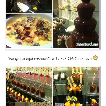
รล มูส เครมบูเล่ คาราเมลคัสตาร์ด ฯลฯ มีให้เลือกเยอะมาก