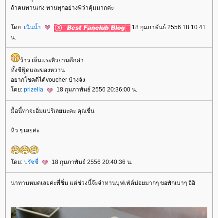
ถ้าคนทานเก่ง ทานทุกอย่างพี่ว่าคุ้มมากค่ะ
ดย:
เนินน้ำ
18 กุมภาพันธ์ 2556 18:10:41
น.
ว้าว เห็นแระหิวยามดึกค่า
ทั้งซีฟู้ดและของหวาน
อยากโชคดีได้voucher บ้างจัง
ดย:
prizella
18 กุมภาพันธ์ 2556 20:36:00 น.
มื้อนี้ท่าจะอิ่มแปร้เลยนะคะ คุณชื่น
หิว ๆ เลยค่ะ
ดย:
ปรัซซี่
18 กุมภาพันธ์ 2556 20:40:36 น.
น่าทานหมดเลยค่ะพี่ชิ่น แต่ช่วงนี้จ๊ะจ๋าทานบุฟเฟ่ต์บ่อยมากๆ ขอพักเบาๆ อิอิ