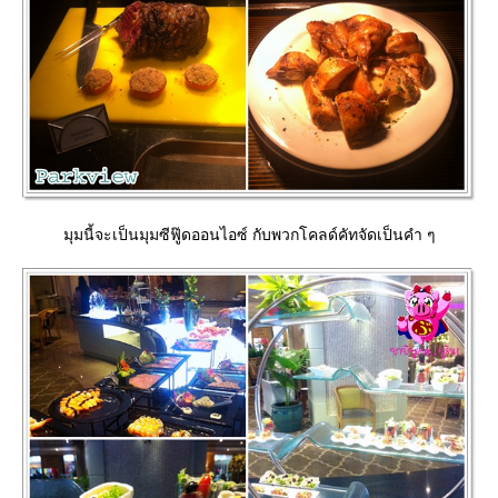
มุมนี้จะเป็นมุมซีฟู๊ดออนไอซ์ กับพวกโคลด์คัทจัดเป็นคำ ๆ