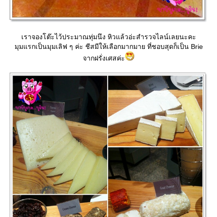
เราจองโต๊ะไว้ประมาณทุ่มนึง หิวแล้วอ่ะสำรวจไลน์เลยนะคะ
มุมแรกเป็นมุมเลิฟ ๆ ค่ะ ชีสมีให้เลือกมากมาย ที่ชอบสุดก็เป็น Brie
จากฝรั่งเศสค่ะ