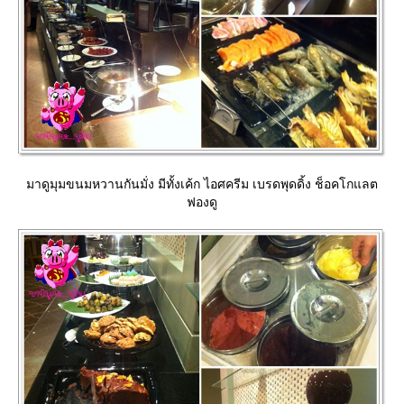
มาดูมุมขนมหวานกันมั่ง มีทั้งเค้ก ไอศครีม เบรดพุดดิ้ง ช็อคโกแลต
ฟองดู