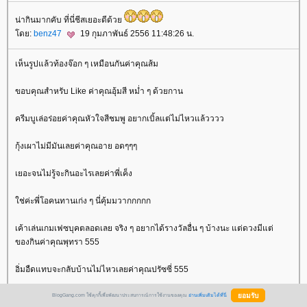
น่ากินมากคับ ที่นี่ชีสเยอะดีด้ว
ดย:
benz47
19 กุมภาพันธ์ 2556 11:48:26 น.
เห็นรูปแล้วท้องจ๊อก ๆ เหมือนกันค่าคุณส้ม
ขอบคุณสำหรับ Like ค่าคุณอุ้มสี หม่ำ ๆ ด้วยกาน
ครีมบูเล่อร่อยค่าคุณหัวใจสีชมพู อยากเบิ้ลแต่ไม่ไหวแล้วววว
กุ้งเผาไม่มีมันเลยค่าคุณอาย อดๆๆๆ
เยอะจนไม่รู้จะกินอะไรเลยค่าพี่เค็ง
ช่ค่ะพี่โอคนทานเก่ง ๆ นี่คุ้มมวากกกกก
เค้าเล่นเกมเฟซบุคตลอดเลย จริง ๆ อยากได้รางวัลอื่น ๆ บ้างนะ แต่ดวงมีแต่
ของกินค่าคุณพุทรา 555
อิ่มอืดแทบจะกลับบ้านไม่ไหวเลยค่าคุณปรัซซี่ 555
พี่ก็เยอะเหมือนกันนะจ๊ะจ๋า พุงออกแล้วแต่ยังไม่พักซักที ฮ่าๆ
BlogGang.com ใช้คุกกี้เพื่อพัฒนาประสบการณ์การใช้งานของคุณ
อ่านเพิ่มเติมได้ที่นี่