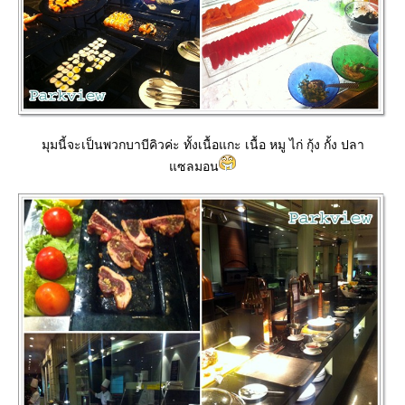
มุมนี้จะเป็นพวกบาบีคิวค่ะ ทั้งเนื้อแกะ เนื้อ หมู ไก่ กุ้ง กั้ง ปลา
ซลมอน