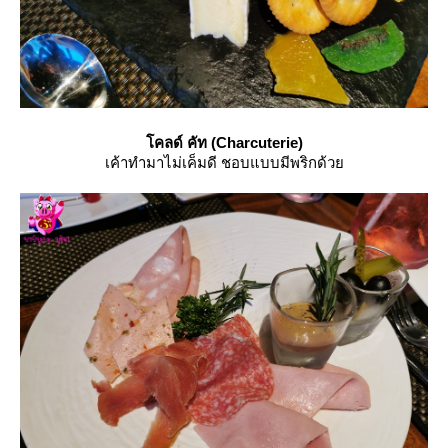
คลด์ คัท (Charcuterie)
เค้าทำมาไม่เค็มดี ชอบแบบมีพริกด้ว