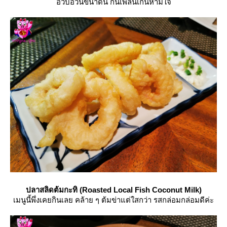
อวบอ้วนขนาดนี้ กินเพลินเกินห้ามใจ
ปลาสลิดต้มกะทิ (Roasted Local Fish Coconut Milk)
เมนูนี้พึ่งเคยกินเลย คล้าย ๆ ต้มข่าแต่ใสกว่า รสกล่อมกล่อมดีค่ะ