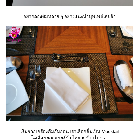
อยากลองชิมหลาย ๆ อย่างแนะนำบุฟเฟต์เลยจ้า
เริ่มจากเครื่องดื่มกันก่อน เราเลือกดื่มเป็น Mocktail
ไม่มีแอลกอฮอลล์จ้า ไล่จากซ้ายไปขวา