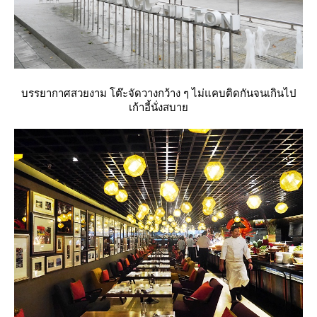
บรรยากาศสวยงาม โต๊ะจัดวางกว้าง ๆ ไม่แคบติดกันจนเกินไป
เก้าอี้นั่งสบา