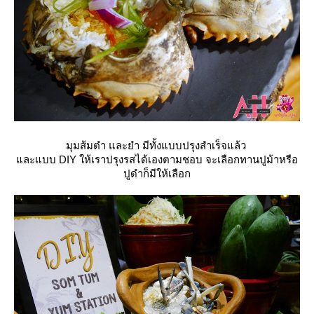
มุมส้มตำ และยำ มีทั้งแบบปรุงสำเร็จแล้ว
ละแบบ DIY ให้เราปรุงรสได้เองตามชอบ จะเลือกทานปูม้าหรือ
ปูดำก็มีให้เลือก