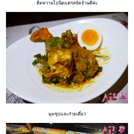
ติดหวานไปนิดแต่รสจัดจ้านดีค่ะ
มุมซุปและก๋วยเตี๋ยว