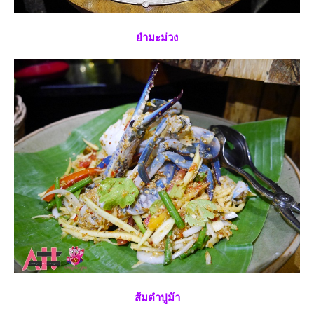
ำมะม่วง
ส้มตำปูม้า