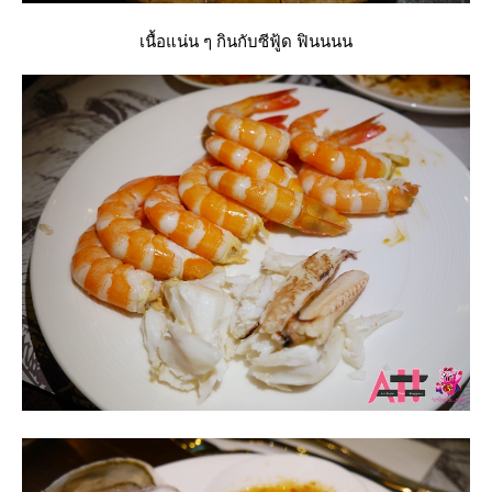
เนื้อแน่น ๆ กินกับซีฟู้ด ฟินนนน