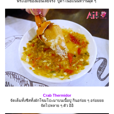
พระเอกของมื้อนี้เลยจริง ปูดำ เนื้อแน่นหวานฝุด ๆ
Crab Thermidor
จัดเต็มทั้งชีสทั้งผักโขมโปะมาบนเนื้อปู กินอร่อย ๆ อร่อ
จัดไปหลาย ๆ ตัว อิอิ