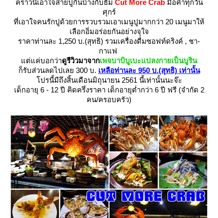
คราวนี้เอาใจสายปูกันบ้างกับธีม
Cut More Crab
มื้อค่ำทุกวัน
ศุกร์
ที่เอาใจคนรักปูด้วยการรวบรวมเอาเมนูปูมากกว่า 20 เมนูมาให้
เลือกอิ่มอร่อยกันอย่างจุใจ
ราคาท่านละ 1,250 บ.(สุทธิ) รวมเครื่องดื่มซอฟท์ดริงค์ , ชา-
กาแฟ
ต่แค่บอกว่า
ดูรีวิวมาจาก
เพจบาบิบูเบะแปลงกายเป็นบูริน
ก็รับส่วนลดไปเลย 300 บ.
เหลือท่านละ 950 บ.(สุทธิ) เท่านั้น
ปรนี้มีถึงสิ้นเดือนมิถุนายน 2561 นี้เท่านั้นนะจ๊ะ
เด็กอายุ 6 - 12 ปี คิดครึ่งราคา เด็กอายุต่ำกว่า 6 ปี ฟรี (จำกัด 2
คน/ครอบครัว)