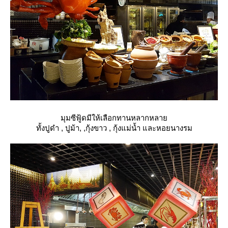
มุมซีฟู้ดมีให้เลือกทานหลากหลา
ทั้งปูดำ , ปูม้า, ,กุ้งขาว , กุ้งแม่น้ำ และหอยนางรม