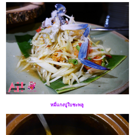
หมี่แกงปูใบชะพลู