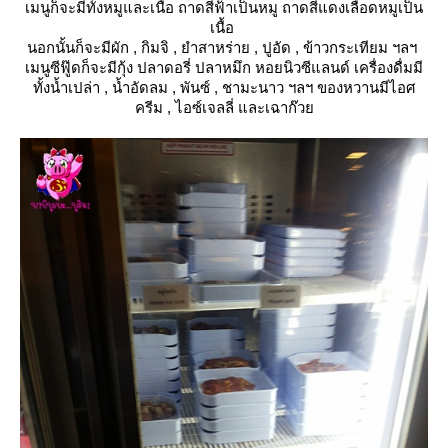
เมนูก็จะมีทั้งหมูและเนื้อ ถาดสีฟ้าเป็นหมู ถาดสีแดงเลือดหมูเป็น
เนื้อ
นอกนั้นก็จะมีผัก , กิมจิ , ยำสาหร่าย , ปูอัด , ข้าวกระเทียม ฯลฯ
เมนูซีฟู๊ดก็จะมีกุ้ง ปลาดอรี่ ปลาหมึก หอยนิวซีแลนด์ เครื่องดื่มมี
ทั้งน้ำเปล่า , น้ำอัดลม , พันซ์ , ชามะนาว ฯลฯ ของหวานมีไอศ
ครีม , ไอซ์เจลลี่ และเฉาก๊ว