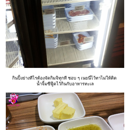
กินปิ้งย่างทีไรต้องจัดกิมจิทุกที ชอบ ๆ เนยนี่ไว้ทาไม่ให้ติด
น้ำจิ้มซีฟู๊ดไว้กินกับอาหารทะเล