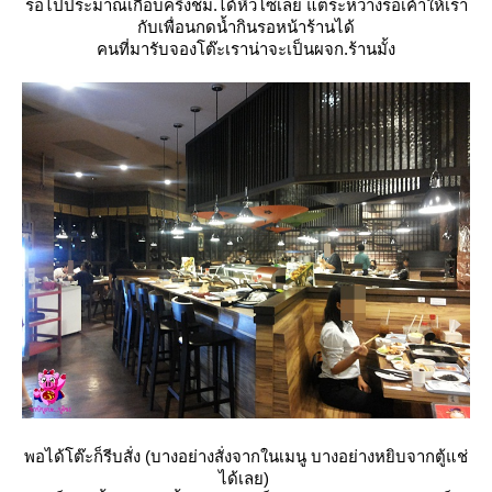
รอไปประมาณเกือบครึ่งชม.ได้หิวโซเลย แต่ระหว่างรอเค้าให้เรา
กับเพื่อนกดน้ำกินรอหน้าร้านได้
คนที่มารับจองโต๊ะเราน่าจะเป็นผจก.ร้านมั้ง
พอได้โต๊ะก็รีบสั่ง (บางอย่างสั่งจากในเมนู บางอย่างหยิบจากตู้แช่
ได้เลย)