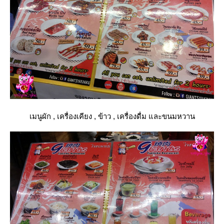
เมนูผัก , เครื่องเคียง , ข้าว , เครื่องดื่ม และขนมหวาน