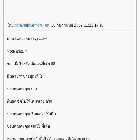
ดย:
foreverlovemom
16 กุมภาพันธ์ 2559 11:22:17 น.
มาทานด้วยกันค่ะคุณแพร
Note อร่อย ๆ
ออกเมื่อไหร่จัดเต็มแน่พี่เต้ย 55
มีหลายสาขาอยู่ค่ะพี่โอ
ขอบคุณค่ะคุณสาว
พี่บอล จัดไปให้เหมาเลย คริๆ
ขอบคุณค่ะคุณ Banana Muffin
ขอบคุณค่ะคุณคุณบุ๊ง พี่เต้
ชอบมากกกเลยค่ะป้าอิ๋วไม่ต้องแกะเอวมือไม่เลอะเล