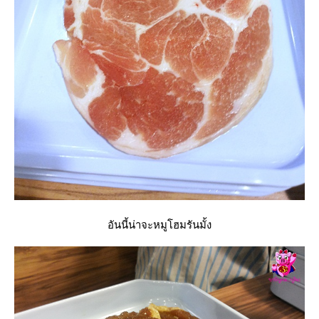
อันนี้น่าจะหมูโฮมรันมั้ง