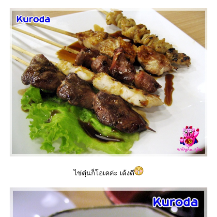
ไข่ตุ๋นก็โอเคค่ะ เด้งดี