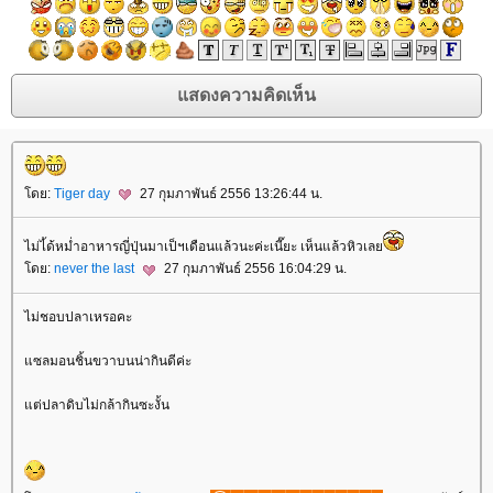
ดย:
Tiger day
27 กุมภาพันธ์ 2556 13:26:44 น.
ไม่ไ้ด้หม่ำอาหารญี่ปุ่นมาเป็ฯเดือนแล้วนะค่ะเนี๊ยะ เห็นแล้วหิวเล
ดย:
never the last
27 กุมภาพันธ์ 2556 16:04:29 น.
ไม่ชอบปลาเหรอคะ
ซลมอนชิ้นขวาบนน่ากินดีค่ะ
ต่ปลาดิบไม่กล้ากินซะงั้น