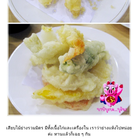
เสียบไม้ย่างรวมมิตร มีทั้งเนื้อไก่และเครื่องใน เราว่าย่างแห้งไปหน่อ
ค่ะ ทานแล้วก็เฉย ๆ กัน