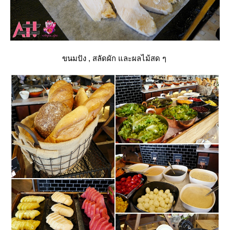
ขนมปัง , สลัดผัก และผลไม้สด ๆ