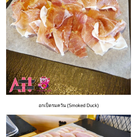
อกเป็ดรมควัน (Smoked Duck)