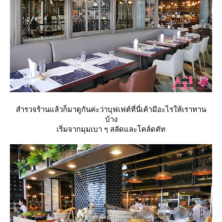
สำรวจร้านแล้วก็มาดูกันค่ะว่าบุฟเฟต์ที่นี่เค้ามีอะไรให้เราทาน
บ้าง
เริ่มจากมุมเบา ๆ สลัดและโคล์ดคัท