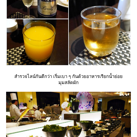
สำรวจไลน์กันดีกว่า เริ่มเบา ๆ กันด้วยอาหารเรียกน้ำย่อ
มุมสลัดผัก