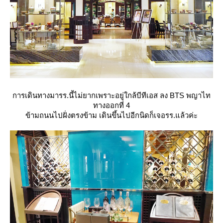
การเดินทางมารร.นี้ไม่ยากเพราะอยู่ใกล้บีทีเอส ลง BTS พญาไท
ทางออกที่ 4
ข้ามถนนไปฝั่งตรงข้าม เดินขึ้นไปอีกนิดก็เจอรร.แล้วค่ะ