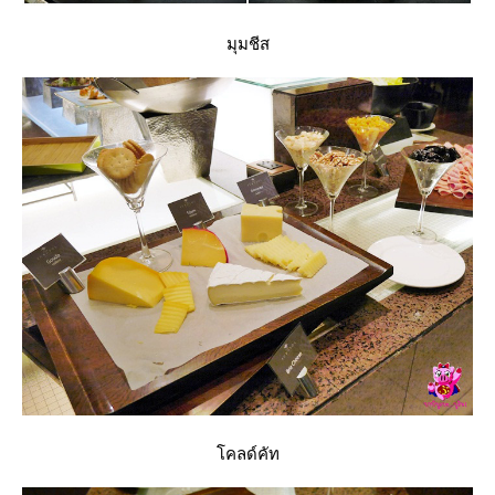
มุมชีส
คลด์คัท