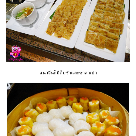
นวจีนก็มีติ่มซำและซาลาเปา