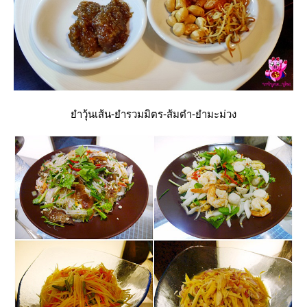
ำวุ้นเส้น-ยำรวมมิตร-ส้มตำ-ยำมะม่วง