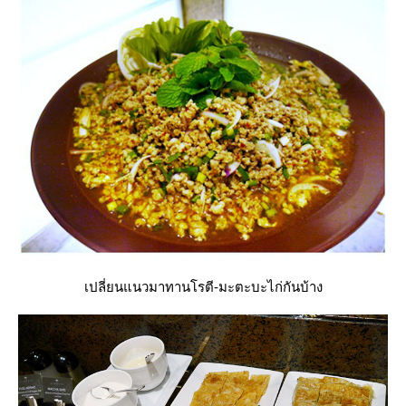
เปลี่ยนแนวมาทานโรตี-มะตะบะไก่กันบ้าง