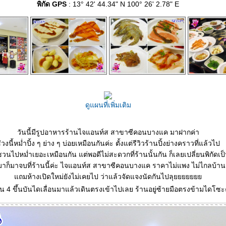
พิกัด GPS
: 13° 42' 44.34" N 100° 26' 2.78" E
ดูแผนที่เพิ่มเติม
วันนี้มีรูปอาหารร้านไจแอนท์ส สาขาซีคอนบางแค มาฝากค่า
่วงนี้หม่ำปิ้ง ๆ ย่าง ๆ บ่อยเหมือนกันค่ะ ตั้งแต่รีวิวร้านปิ้งย่างคราวที่แล้วไป
วนไปหม่ำเยอะเหมือนกัน แต่พอดีไม่สะดวกที่ร้านนั้นกัน ก็เลยเปลี่ยนพิกัดเป็น
าก็มาจบที่ร้านนี้ค่ะ ไจแอนท์ส สาขาซีคอนบางแค ราคาไม่แพง ไม่ไกลบ้านเ
ถมห้างเปิดใหม่ยังไม่เคยไป ว่าแล้วจัดแจงนัดกันไปลุ
ชั้น 4 ขึ้นบันไดเลื่อนมาแล้วเดินตรงเข้าไปเลย ร้านอยู่ซ้ายมือตรงข้ามไดโซะ