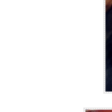
Scalini, Hilton Sukhumvit Bangkok
Dinner Buffet @ Dee Lite DoubleTree by
Hilton Sukhumvit
ติ่มซำบุฟเฟต์เด็ด ๆ อร่อยเนื้อ ๆ เน้น ๆ @
Lin-Fa The Sukosol Bangkok
Premium Buffet @ Man Kitchen By Chef
Man
บุฟเฟต์อาหารไทยประจำฤดูฝน Rainy
Season Special @ ห้องอาหาร Miss Siam
รงแรมหัวช้าง เฮอริเทจ
Copper International Buffet บุฟเฟต์
นานาชาติเกรดพรีเมี่ยมคุ้มค่าเกินราคา
All You Can Eat Oyster Lovers & Lobster
Olympics โปรพิเศษเฉพาะเดือนก.ค. 59
เท่านั้น
Kao Tom Buffet กับโปรใหม่เบียร์และไวน์
ไม่อั้นทุกวันศุกร์
ดินเนอร์ใต้แสงดาว พร้อมชมวิวกรุงเทพฯ
บบพานอราม่า @ Bangkok Balcony
บุฟเฟต์หม้อไฟสไตล์ฮ่องกง @ Ning Kee
Hot Pot
Buffet อาหารญี่ปุ่น Kansai Izakaya รัช