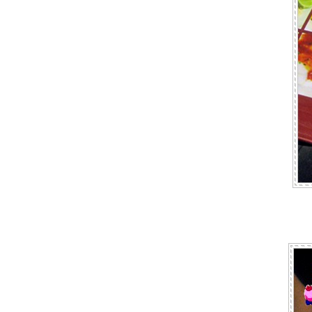
Wongnai Bangkok Restaurant Week
2019 : Tenyuu Sho EmQuartier
อิ่มอร่อยจัดเต็มกับบุฟเฟต์ปิ้งย่างสไตล์ญี่ปุ่น
@ Gyu-Ya Yakiniku
FuFu Shabu : ชาบูบุฟเฟต์สไตล์ไต้หวัน
Copper Buffet กับเมนูใหม่ Extra Virgin
Oyster สดจากท้องทะเลญี่ปุ่น
ลิ้มรสความอร่อยกับเทศกาลอาหาร
คริบเบียน 19 - 30 กันยายน 61นี้ ที่ห้อง
อาหารเดอะเวิลด์ เซ็นทาราแกรนด์ฯ
Dim Sum Buffet @ Dynasty Centara
Grand at Centralworld
บุฟเฟต์มื้อกลางวันสุดคุ้มเพียง 599 บ. คุ้มไป
อีกด้วยโปรมา 2 จ่าย 1 @ Streats Cafe
ฟินไปกับเมนูทุเรียนแบบเน้น ๆ กับบุฟเฟต์ “ทุ
เรียนฟีเว่อร์” @Fruit Court โรงแรมใบหยก
สกา
ปูเน้น ๆ ทุกคืนวันศุกร์กับธีม Cut More Crab
@ DoubleTree by Hilton Sukhumvit
Lobster Buffet แบบไม่อั้น @ Scalini Hilton
Sukhumvit
Sunday Brunch ที่เอาใจคนรักกุ้ง กับโปร