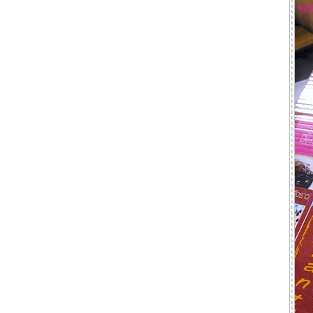
OMG : Oh My Goong @ ห้องอาหาร Dee
Lite : DoubleTree by Hilton
Copper Buffet @ The Sense Pinklao
Dimsum Buffet @ The Chinese : Dusit
Princess Srinakarin
All You Can Eat @ Man Ho Jw Marriott
Bangkok
เต็มอิ่มกับบุฟเฟต์นานาชาติ พร้อมชมวิว
กรุงเทพฯแบบพาโนราม่า @ Bangkok
Balcony : Baiyoke Sky Hotel
All U Can Eat @สแควร์วัน โรงแรมดุสิต ปริ๊
นเซส ศรีนครินทร์
ข้าวต้มบุฟเฟต์ @BlueSpice Dinning Room
: Grande Centre Point Sukhumvit 55
Dimsum Buffet กินได้ไม่อั้นในราคาไม่ถึง
500 ที่ Lok Wah Hin
ติ่มซำบุฟเฟต์ @ Evergarden : Evergreen
Laurel Hotel
Seafood Dinner Buffet @ The Pavilion
บุฟเฟต์ซีฟู้ดเน้น ๆ ในราคาพันต้น ๆ
เต็มอิ่มกับปูนานาชนิดกับ Crab Feast ณ
ห้องอาหารปทุมมาศ โรงแรม เดอะ สุโกศล
กรุงเทพ