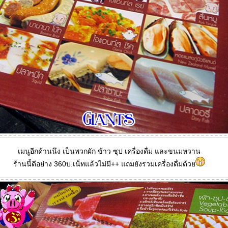
เมนูอีกด้านนึง เป็นพวกผัก ข้าว ซุป เครื่องดื่ม และขนมหวาน
ร้านนี้ดีอย่าง 360บ.เน็ทแล้วไม่มี++ แถมยังรวมเครื่องดื่มด้ว