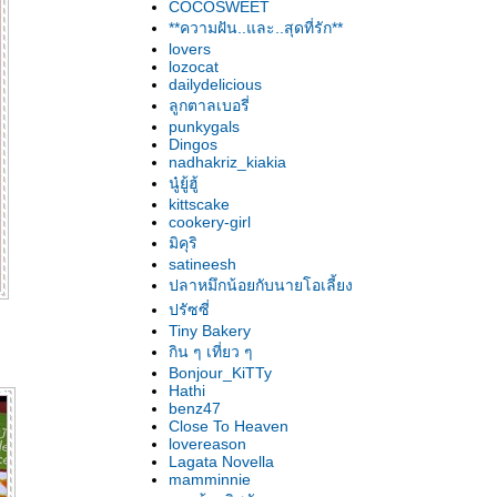
COCOSWEET
**ความฝัน..และ..สุดที่รัก**
lovers
lozocat
dailydelicious
ลูกตาลเบอรี่
punkygals
Dingos
nadhakriz_kiakia
นู๋ยู้ฮู้
kittscake
cookery-girl
มิคุริ
satineesh
ปลาหมึกน้อยกับนายโอเลี้ยง
ปรัซซี่
Tiny Bakery
กิน ๆ เที่ยว ๆ
Bonjour_KiTTy
Hathi
benz47
Close To Heaven
lovereason
Lagata Novella
mamminnie