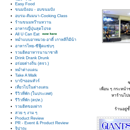
Easy Food
ขนมปังอบ - อบขนมปัง
อบรม-สัมมนา-Cooking Class
ร้านขนมหว๊านหวาน
อาหารญี่ปุ่นสุดโปรด
All U Can Eat
หม่ำแบบอาหมวย-อาตี๋ เกาหลีก็มีน้า
อาหารไทย-ซีฟู๊ดแซ่บๆ
รวมฮิตอาหารนานาชาติ
Drink Drank Drunk
อร่อยต่างถิ่น (ตจว.)
หม่ำต่างแดน
Take A Walk
บาบิฯออนทัวร์
ช
เที่ยวไปในต่างแดน
เพื่อน ๆ กระหน่ำช
รีวิวที่พัก (ในประเทศ)
หาร้านไปม
รีวิวที่พัก (ตปท.)
รวมฮิตของฝาก
ร้านอยู่
สวย ๆ งาม ๆ
Product Review
PR - Event & Product Review
จิปาถะ