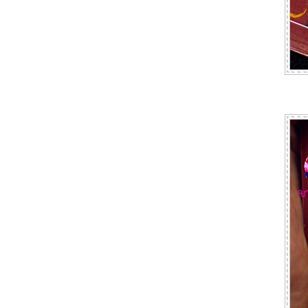
Weekend Buffets @ The Pavilion
ล็อบสเตอร์ไม่อั้น แถมลด 48% ด้วยนะ
บุฟเฟต์ในโรงแรมใจกลางเมือง ราคาหลัก
ร้อย @ Ginger Restaurant Holiday Inn
Bangkok
บุฟเฟต์ปิ้งย่างสไตล์เกาหลี @ ยูเรกวาน
(You Rea Guan) สุขุมวิท 59
OpenRice X Flavors Exclusive Party @
Renaissance Bangkok Ratchaprasong
Friday Seafood Night ซีฟู้ดบุฟเฟต์แบบจัด
เต็ม @ Amaya Food Gallery
บุฟเฟต์ซีฟู๊ดราคาไม่ถึง 500 @ ยกทะเลซีฟู๊ด
ท่าข้าม
บุฟเฟต์ชาบูราคาหลักร้อย กินได้ไม่อั้น ไม่
จำกัดเวลา @ Kin Kin Shabu
Buffet ปิ้งย่าง @ Koyama สาขา Jas Urban
ศรีนครินทร์
Goji Kitchen & Bar @ Bangkok Marriott
Marquis Queen's Park (Sunday Brunch
Buffet)
บุฟเฟต์ราคามิตรภาพใจกลางเมือง @ Cafe
G Holiday Inn Bangkok
Lobster ไม่อั้นกับมื้อ Sunday Brunch @