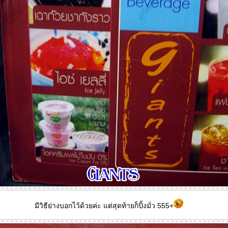
มีวิธีย่างบอกไว้ด้วยค่ะ แต่สุดท้ายก็ปิ้งมั่ว 555+