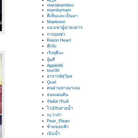
ALDI
mariabamboo
mambymam
ที่เห็นและเป็นมา
Maeboon
มวเซาผู้น่าสงสาร
กาปอมซ่า
Raizin Heart
ตุ๊กจ้ะ
เริงฤดีนะ
อุ้มสี
AppleWi
toor36
อาจารย์สุวิมล
Quel
คนผ่านทางมาเจอ
สองแผ่นดิน
รัชต์สารินท์
ไวน์กับสายน้ำ
กะว่าก๋า
Pear_Plean
ข้ามขอบฟ้า
เนินน้ำ