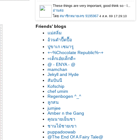
Friends' blogs
ม่สลิ่ม
อ้วนดำปื๊ดปื๊อ
ปูขาเก เซมารู
+~%Chocolate Republic%~+
=เด็กเอ๋ยเด็กดี=
@ - ENYA - @
mamchan
Jekyll and Hyde
สัมปันนี
Kofschip
chef umim
Regenbogen ^_^
ลูกสน
jumjee
Amber n the Gang
คุณนายเย็นชา
ชานไม้ชายเขา
puppadoowab
@The End Of A Fairy Tale@