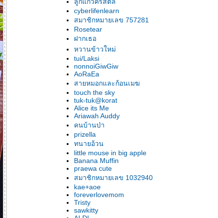
ลูกแก้วคริสตัล
cyberlifenlearn
สมาชิกหมายเลข 757281
Rosetear
ฝากเธอ
หวานข้าวใหม่
tui/Laksi
nonnoiGiwGiw
AoRaEa
สายหมอกและก้อนเมฆ
touch the sky
tuk-tuk@korat
Alice its Me
Ariawah Auddy
คนบ้านป่า
prizella
ทนายอ้วน
little mouse in big apple
Banana Muffin
praewa cute
สมาชิกหมายเลข 1032940
kae+aoe
foreverlovemom
Tristy
sawkitty