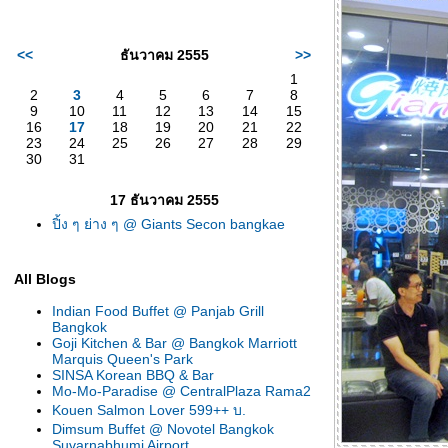
<<
ธันวาคม 2555
>>
1
2
3
4
5
6
7
8
9
10
11
12
13
14
15
16
17
18
19
20
21
22
23
24
25
26
27
28
29
30
31
17 ธันวาคม 2555
ปิ้ง ๆ ย่าง ๆ @ Giants Secon bangkae
All Blogs
Indian Food Buffet @ Panjab Grill
Bangkok
Goji Kitchen & Bar @ Bangkok Marriott
Marquis Queen's Park
SINSA Korean BBQ & Bar
Mo-Mo-Paradise @ CentralPlaza Rama2
Kouen Salmon Lover 599++ บ.
Dimsum Buffet @ Novotel Bangkok
Suvarnabhumi Airport