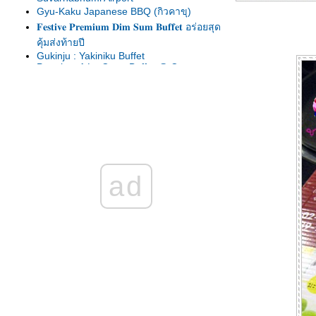
Gyu-Kaku Japanese BBQ (กิวคาขุ)
𝐅𝐞𝐬𝐭𝐢𝐯𝐞 𝐏𝐫𝐞𝐦𝐢𝐮𝐦 𝐃𝐢𝐦 𝐒𝐮𝐦 𝐁𝐮𝐟𝐟𝐞𝐭 อร่อยสุด
คุ้มส่งท้ายปี
Gukinju : Yakiniku Buffet
Premium A La Carte Buffet @ Crowne
Plaza Bangkok Lumpini Park
Sunday Brunch บุฟเฟต์สุดอลังที่ห้องอาหาร
Amaya Food Gallery กับโปรปั๊วะ ๆ มา 2
จ่าย 1
Salmon & Oyster Buffet @204 Bistro at
Swissôtel Bangkok Ratchada
Kouen Ultima Buffet 1,299++ บ. บุฟเฟต์
ad
อาหารญี่ปุ่นสุดพรีเมี่ยม อิ่ม ๆ จุก ๆ ฟิน ๆ
Bubbly Sunday Brunch @ Espresso
Intercontinental Hotel Bangkok
Family Sunday Brunch @ Novotel Siam :
Sunday Brunch สำหรับทุกคนในครอบครัว
Dinner Buffet @ The Terrace@72
Ramada Plaza By Wyndham Bangkok
Menam Riverside
Indian Festival @ The Square : Novotel
Bangkok Suvarnabhumi Airport
บุฟเฟต์ข้าวแช่ ห้องอาหารมิสสยาม โรงแรม
หัวช้าง เฮอริเทจ