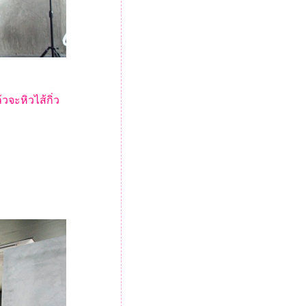
วจะหิวไส้กิ่ว