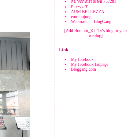
สมาชิกหมายเลข 757281
PuzzykaT
AUM BELLEZZA
emmoojung
Webmaster - BlogGang
[Add Bonjour_KiTTy's blog to your
weblog]
Link
My facebook
My facebook fanpage
Bloggang.com