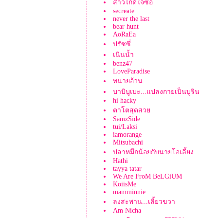
สาวไกด์ใจซื่อ
secreate
never the last
bear hunt
AoRaEa
ปรัซซี่
เนินน้ำ
benz47
LoveParadise
ทนายอ้วน
บาบิบูเบะ...แปลงกายเป็นบูริน
hi hacky
ตาโตสุดสว
SamzSide
tui/Laksi
iamorange
Mitsubachi
ปลาหมึกน้อยกับนายโอเลี้ยง
Hathi
tayya tatar
We Are FroM BeLGiUM
KoiisMe
mamminnie
ลงสะพาน...เลี้ยวขวา
Am Nicha