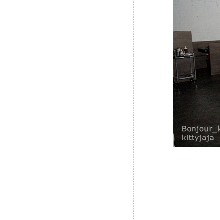
จ๊ะจ๋า @ AKA ปิ้งๆย่างๆ ณ
เซ็นทรัลแกรนด์พระราม9
จ๊ะจ๋า @ บ้านถั่วเย็น หัวหิน
จ๊ะจ๋า @ Daddy Dough "Go
healthy" โดนัทหน้าใหม่เอาใจคนรัก
สุขภาพ
จ๊ะจ๋า @ On the table Central Rama
9
จ๊ะจ๋า @ The Square Novotel
Pratunam
จ๊ะจ๋า @ ร้านครัวกรรณิการ์ &
ร้านขนมหวานบ้านป้าปรางค์ ของ
อร่อย ณ หัวหิน
จ๊ะจ๋า @ OMU ร้านข้าวห่อไข่ที่
เมนูหลากหลายความอร่อย สาขา
เซ็นทรัลเวิร์ลด์
จ๊ะจ๋า @ Saboten Centralrama9
จ๊ะจ๋า @ La Ferme ร้านสว
อาหารอร่อยมากกกก มาพัทยาไม่
ควรพลาด