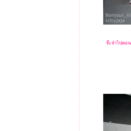
สาขาเซ็นทรัลพระราม9
จ๊ะจ๋า @ Jasmin Hongkong
restaurant w/Nuffnangth workshop
จ๊ะจ๋า @ ครัวกรรณิการ์ มาซ้ำรอ
ร้านดังในหัวหิน คราวนี้จัดเต็มกว่า
ครั้งก่อน
จ๊ะจ๋า @ แหลมเจริญซีฟู้ด เซ็นทรัล
จ๊ะจ๋าไปตอน 
ลาดพร้าว ปลากะพงทอดราดน้ำ
ปลาอร่อยมว้ากกก
จ๊ะจ๋า @ Wilaiwan Huahin นั่งทาน
ขนมยามบ่าย ชิลๆ ถ่ายรูปเพลินๆ
สาวๆชอบบบ
จ๊ะจ๋า @ Happy Fish นั่งชิลริม
ม่น้ำที่ Asiatique
จ๊ะจ๋า @ รสนิยม สาขาสีลม
คอมเพล็กซ์
จ๊ะจ๋า @ "BaYou" อาหารอร่อ
บรรยากาศดี ใน Int Intersect
จ๊ะจ๋า @ "HONMONO SUSHI"
หนึ่งในร้านอาหารญี่ปุ่นที่ไม่ควร
พลาด