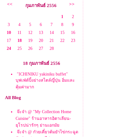
<<
>>
กุมภาพันธ์ 2556
1
2
3
4
5
6
7
8
9
10
11
12
13
14
15
16
17
18
19
20
21
22
23
24
25
26
27
28
18 กุมภาพันธ์ 2556
"ICHINIKU yakiniku buffet"
บุฟเฟ่ต์ปิ้งย่างสไตล์ญี่ปุ่น อิ่มและ
คุ้มค่ามาก
All Blog
จ๊ะจ๋า @ "My Collection Home
Cuisine" ร้านอาหารอิตาเลียน-
ุโรปน่ารักๆ ย่านเอกมั
จ๊ะจ๋า @ ก๋วยเตี๋ยวต้มยำไข่กระฉูด