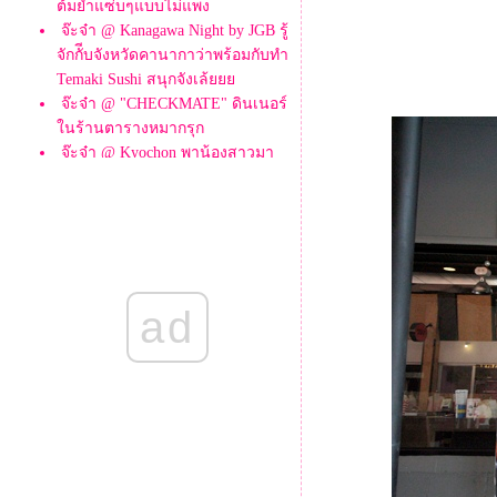
ต้มยำแซ่บๆแบบไม่แพง
จ๊ะจ๋า @ Kanagawa Night by JGB รู้
จักกัีบจังหวัดคานากาว่าพร้อมกับทำ
Temaki Sushi สนุกจังเล้
จ๊ะจ๋า @ "CHECKMATE" ดินเนอร์
นร้านตารางหมากรุก
จ๊ะจ๋า @ Kyochon พาน้องสาวมา
ทานไก่ติ่ง ณ โคเรียนทาวน์
จ๊ะจ๋า @ Kuroda สาขาRCA
(บุฟเฟ่ต์อาหารญี่ปุ่น)
จ๊ะจ๋า @ Sushi-oo ร้านอาหารญี่ปุ่
นอร่อยๆเปิดใหม่ ตึก The Mercury
Ville
ad
จ๊ะจ๋า @ มนต์นมสด ถ.ดินสอ ทาน
ขนมปังปิ้งอร่อยๆ
จ๊ะจ๋า @ DEBO CAFE ร้าน
ก๋วยเตี๋ยวต้มยำสุดอร่อยแบบเด็ก
นว ณ หัวหิน
จ๊ะจ๋า @ Viet Cuisine สาขา
เซ็นทรัลลาดพร้าว
จ๊ะจ๋า @ Black Canyon Coffee