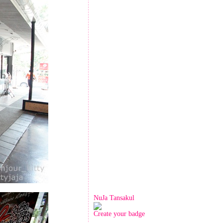
NuJa Tansakul
Create your badge