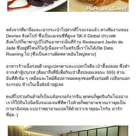
หลังจากที่มาถึงและเอากระเป๋าไปฝากที่โรงแรมแล้ว ทางทีมงานของ
Devries สิงคโปร์ ซึ่งเป็นเอเจนซี่ที่ดูแล SK-II Global ประเทศ
สิงคโปร์ก็มาพาปูเป้ไปกินอาหารเย็นที่ร้าน Restaurant Jardin de
Jade ซึ่งอยู่ที่ไหนก็ไม่รู้เนื่องจากในทริปนี้เราไม่ได้เปิด Data
Roaming ไป (ซึ่งเป็นความผิดพลาดอันใหญ่หลวง)
อาหารร้านนี้อร่อยดี เมนูแปลกตาและแปลกใจคือ เป๋าฮื้อปลอม ซึ่งทำ
จากเต้าหู้ปรุงรส (คือมาถึงที่นี่เพื่อกินเป๋าฮื้อปลอมเลยนะ 555) ส่วน
อันที่สีเข้ม ๆ เหมือนจะไหม้คือปลาทอดคลุกซอสซึ่งอร่อยดี เปลือกนอก
จะกรอบ ข้างในเนื้อยังฉ่ำอยู่เล
คนที่ไปร่วมกินด้วยก็เป็นบล้อกเกอร์จากจีน ทุกคนก็พูดจีนกันโฉ่งฉ่าง
เราก็ใบ้กินไปนิดนึงจนเอเจนซี่ที่พาไปด้วยก็พยายามชวนเราคุยเป็น
ภาษาอังกฤษ แบบว่าพยายามแปลให้ด้วยว่าเขาคุยอะไรกัน น่ารัก
ที่สุด :)