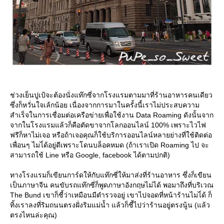
ช่วงเย็นปูเป้จะต้องนั่งแท๊กซี่จากโรงแรมตามมาที่ร้านอาหารคนเดียว
ซึ่งก็หวั่นใจเล้กน้อย เนื่องจากการมาในครั้งนี้เราไม่ประสบความ
สำเร็จในการเชื่อมต่อเครือข่ายเพื่อใช้งาน Data Roaming ดังนั้นจาก
จากในโรงแรมแล้วก็คือตัดขาจากโลกออนไลน์ 100% เพราะไวไฟ
ฟรีก็หาไม่เจอ หรือถ้าเจอคุณก็ใช้บริการออนไลน์หลายย่างที่ใช้ติดต่อ
เพื่อนๆ ไมไ่ด้อยู่ดีเพราะโดนบล็อคหมด (ถ้าเราเปิด Roaming ไป จะ
สามารถใช้ Line หรือ Google, facebook ได้ตามปกติ)
ทางโรงแรมก็เขียนการ์ดให้กับแท๊กซี่ให้มาส่งที่ร้านอาหาร ซึ่งก็เขียน
เป็นภาษาจีน คนขับรถแท๊กซี่ก็พูดภาษาอังกฤษไม่ได้ พอมาถึงที่บริเวณ
The Bund เขาก็ชี้ว่าเหมือนมีตำรวจอยู่ เขาไปจอดที่หน้าร้านไมไ่ด้ ก็
ทิ้งเราลงที่ริมถนนตรงฝั่งริมแม่น้ำ แล้วก็ชี้ไปว่าร้านอยู่ตรงนู้น (แล้ว
ตรงไหนล่ะคุณ)