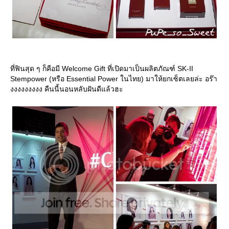
ที่ฟินสุด ๆ ก็คือมี Welcome Gift ที่เปิดมาเป็นผลิตภัณฑ์ SK-II
Stempower (หรือ Essential Power ในไทย) มาให้ยกเซ็ตเลยล่ะ อร๊า
งงงงงงงงง คืนนี้นอนหลับฝันดีแล้วฮะ