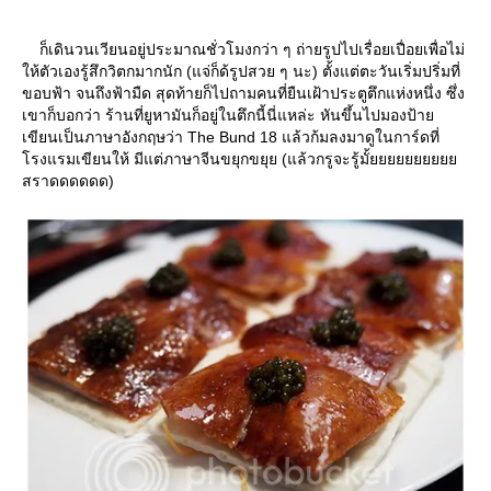
ก็เดินวนเวียนอยู่ประมาณชั่วโมงกว่า ๆ ถ่ายรูปไปเรื่อยเปื่อยเพื่อไม่
ห้ตัวเองรู้สึกวิตกมากนัก (แจ่ก็ด้รูปสวย ๆ นะ) ตั้งแต่ตะวันเริ่มปริ่มที่
ขอบฟ้า จนถึงฟ้ามืด สุดท้ายก็ไปถามคนที่ยืนเฝ้าประตูตึกแห่งหนึ่ง ซึ่ง
เขาก็บอกว่า ร้านที่ยูหามันก็อยู่ในตึกนี้นี่แหล่ะ หันขึ้นไปมองป้า
เขียนเป็นภาษาอังกฤษว่า The Bund 18 แล้วก้มลงมาดูในการ์ดที่
รงแรมเขียนให้ มีแต่ภาษาจีนขยุกขยุย (แล้วกรูจะรู้มั้
สราดดดดดด)