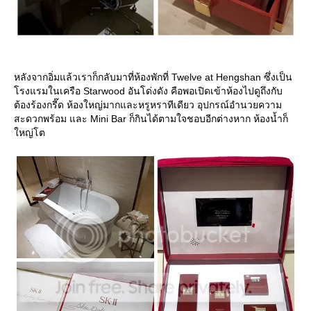
หลังจากอิ่มแล้วเราก็กลับมาที่ห้องพักที่ Twelve at Hengshan ซึ่งเป็น
รงแรมในเครือ Starwood อันโด่งดัง คือพอเปิดเข้าห้องไปดูถึงกับ
ต้องร้องกรี๊ด ห้องใหญ่มากและหรูหราทีเดียว อุปกรณ์อำนวยความ
สะดวกพร้อม และ Mini Bar ก็กินได้ตามใจชอบอีกต่างหาก ห้องน้ำก็
หญ่โต