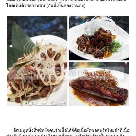
ลดเต้นด้วยความฟิน (อันนี้เบิ้นสองจานฮะ)
อีกเมนูหนึ่งที่พชิตใจคนรักเนื้อได้ก็คือเนื้อผัดซอสพริกไทยดำที่เนื้อ