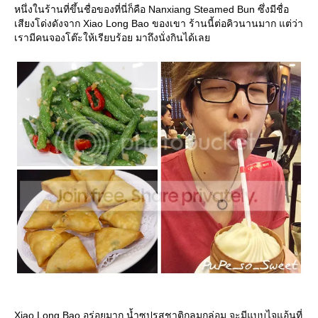
หนึ่งในร้านที่ขึ้นชื่อของที่นี่ก็คือ Nanxiang Steamed Bun ซึ่งมีชื่อ
เสียงโด่งดังจาก Xiao Long Bao ของเขา ร้านนี้ต่อคิวนานมาก แต่ว่า
เรามีคนจองโต๊ะให้เรียบร้อย มาถึงนั่งกินได้เล
Xiao Long Bao อร่อยมาก น้ำซุปรสชาติกลมกล่อม จะมีแบบไจแอ้นที่