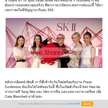
ช่างจุ้ยซี่ หวาน ชุ่มฉ่ำเมื่อยามเคี้ยวซะเหลือเกิน ร้านนี้แพงมาก คือ
ต้องกราบขอบพระคุณจริงๆ ที่พาเรามาเปิดประสบการณ์แบบนี้ ให้มา
เองเราคงไม่มีปัญญามากินอ่ะ 555
หลังจากอิ่มหนำฝันดี เราก็ตื่เช้ารับวันใหม่พร้อมกับงาน Press
Conferene อันเป็นไฮไลท์ของวันนี้ ซึ่งในเปิดตัวก็จะมี Kim Hee Ae
จากเกาหลี Tang Wei และ Nini จากจีน และแม่นางกาลาเดรียล เอ๊
Cate Blanchett มาด้วยล่ะ
BlogGang.com ใช้คุกกี้เพื่อพัฒนาประสบการณ์การใช้งานของคุณ
อ่านเพิ่มเติมได้ที่นี่