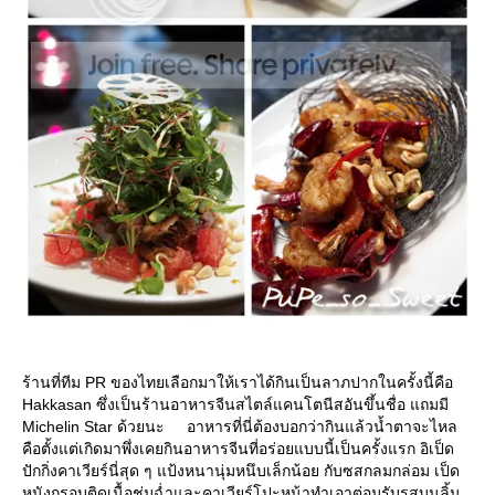
ร้านที่ทีม PR ของไทยเลือกมาให้เราได้กินเป็นลาภปากในครั้งนี้คือ
Hakkasan ซึ่งเป็นร้านอาหารจีนสไตล์แคนโตนีสอันขึ้นชื่อ แถมมี
Michelin Star ด้วยนะ อาหารที่นี่ต้องบอกว่ากินแล้วน้ำตาจะไหล
คือตั้งแต่เกิดมาพึ่งเคยกินอาหารจีนที่อร่อยแบบนี้เป็นครั้งแรก อิเป็ด
ปักกิ่งคาเวียร์นี่สุด ๆ แป้งหนานุ่มหนึบเล็กน้อย กับซสกลมกล่อม เป็ด
หนังกรอบติดเนื้อชุ่มฉ่ำและคาเวียร์โปะหน้าทำเอาต่อมรับรสบนลิ้น