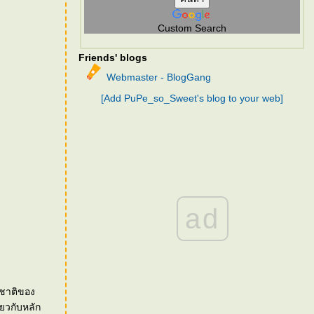
Custom Search
Friends' blogs
Webmaster - BlogGang
[Add PuPe_so_Sweet's blog to your web]
ad
มชาติของ
ยวกับหลัก