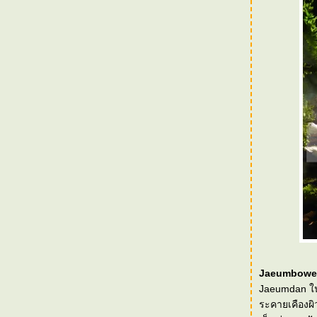
[Event] Jo Malone : Sugar & Spice
[Event] Bliss Thailand - Press Trip in Hong
Kong
[Event] "รีวิว ผิวนุ่มกับโดฟ ครีมอาบน้ำ"
[Event] We Choose Prius "The Eco-Exclusive
Trip" กรุงเทพฯ - เกาะช้าง
[Event] Panasonic Beauty - Beauty of
Empowerment
[Event] Sulwhasoo Brand History
[Event] SK-II Beauty Workshop by Marie
Clair
[Event] Jo Malone : Blackberry & Bay
[Events] The New Pantene for Long Lasting
Result
[Events] Estée Lauder : Advance Night
Repair - 30 Years of Innovation
Jaeumbow
[Trip] "NOKIA N9 เม้าท์มันส์"
Jaeumdan ใน
"Dove Journey to Nourish Your Relationship"
ระคายเคืองผิ
with Dove Nourishing Oil Care