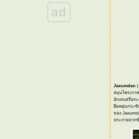
Singapore
ad
[Event] Nivea Sassy Day
[Event] Dove Body Wash Exclusive Tea Party
with PuPe_so_Sweet
[Event] Neutrogena Clinical Fine Fairness
launch in Thailand
[Event] The Visionary Inspiration of Heritage
Beauty Regime High Tea
[Event] Clinique Press Trip in Hong Kong
[Event] Mamonde coming to Thailand
[Event] Dr.Jart+ Trip in Korea
[Event] BRAND's VETA Berry new brand
Jaeumdan
(
ambassador
สมุนไพรเกาหล
[Event] Korea Trip with Dr.G
อักเสบหรือระค
(Gowoonsesang)
ืดหยุ่นกระชั
[Event] Singapore Trip with Sulwhasoo & SK-
ของ Jaeumda
II
ประกายจากข้
[Event] Kinerase Officially Launch in
Thailand