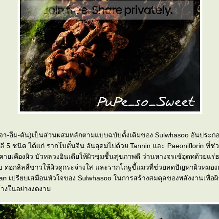
จา-อึม-ดัน)เป็นส่วนผสมหลักตามแบบฉบับดั้งเดิมของ Sulwhasoo อันประ
ี 5 ชนิด ได้แก่ รากโบตั๋นจีน อันอุดมไปด้วย Tannin และ Paeoniflorin ที่ช
ายเคืองผิว บัวหลวงอินเดียให้ผิวชุ่มชื้นสุขภาพดี ว่านหางจรเข้อุดทด้วยแร่ธ
บ ดอกลิลลี่ขาวให้ผิวดูกระจ่างใส และรากโกฐขี้แมวที่ช่วยลดปัญหาผิวหมอง
n เปรียบเสมือนหัวใจของ Sulwhasoo ในการสร้างสมดุลของพลังงานเพื่อผิ
างในอย่างงดงาม