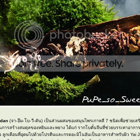
edan
(จา-อึม-โบ-วี-ดัน) เป็นส่วนผสมของสมุนไพรเกาหลี 7 ชนิดเพื่อช่วยเสริ
การสร้างสมดุลของหยินและหยาง ได้แก่ รากโบตั๋นจีนที่ช่วยบรรเทาอากา
ว ลูกเดือนที่อุดมไปด้วยโปรตีนและกรดอะมิโนอันเป็นอาหารสำหรับผิว Yai J