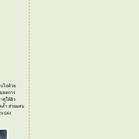
กอบไปด้ว
่วยลดการ
าตุให้ผิว
คล้ำ ส่วยผสม
วเปล่ง