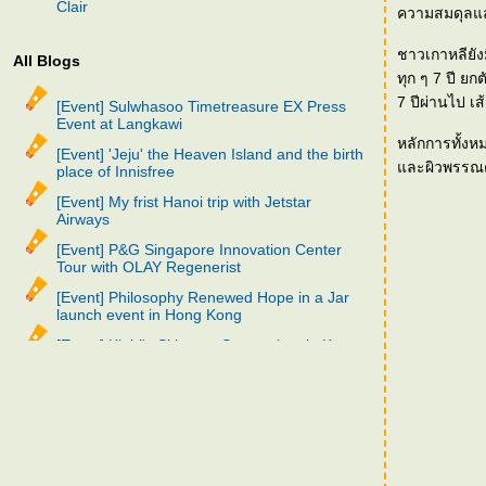
Clair
ความสมดุลแล
ชาวเกาหลียัง
All Blogs
ทุก ๆ 7 ปี ยก
7 ปีผ่านไป เส
[Event] Sulwhasoo Timetreasure EX Press
Event at Langkawi
หลักการทั้งห
[Event] 'Jeju' the Heaven Island and the birth
ละผิวพรรณต
place of Innisfree
[Event] My frist Hanoi trip with Jetstar
Airways
[Event] P&G Singapore Innovation Center
Tour with OLAY Regenerist
[Event] Philosophy Renewed Hope in a Jar
launch event in Hong Kong
[Event] Kiehl's Skincare Symposium in Korea
[Event] SK-II Skin Destiny Decoded in
Shanghai
[Event] Sulwhasoo Thailand 2nd Anniversary
trip in Korea
[Event] SK-II Beauty Wonderland in