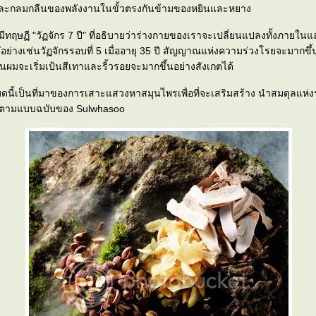
ะกลมกลืนของพลังงานในขั้วตรงกันข้ามของหยินและหยาง
มีทฤษฏี "วัฏจักร 7 ปี" ที่อธิบายว่าร่างกายของเราจะเปลี่ยนแปลงทั้งภาย
ตัอย่างเช่นวัฏจักรรอบที่ 5 เมื่ออายุ 35 ปี สัญญาณแห่งความร่วงโรยจะมากขึ้น
้นผมจะเริ่มเป้นสีเทาและริ้วรอยจะมากขึ้นอย่างสังเกตได้
มดนี้เป็นที่มาของการเสาะแสวงหาสมุนไพรเพื่อที่จะเสริมสร้าง นำสมดุลแห่ง
ามแบบฉบับของ Sulwhasoo