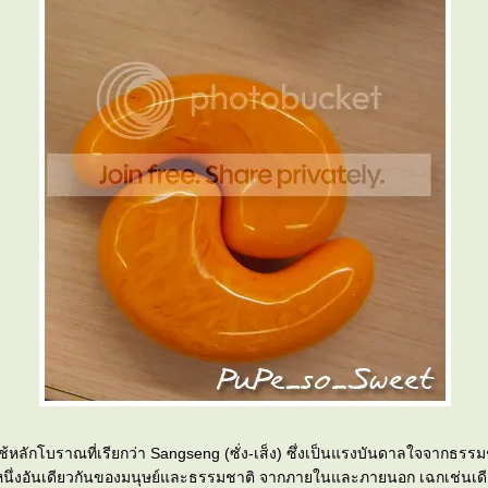
้หลักโบราณที่เรียกว่า Sangseng (ซั่ง-เส็ง) ซึ่งเป็นแรงบันดาลใจจากธรร
หนึ่งอันเดียวกันของมนุษย์และธรรมชาติ จากภายในและภายนอก เฉกเช่นเดี